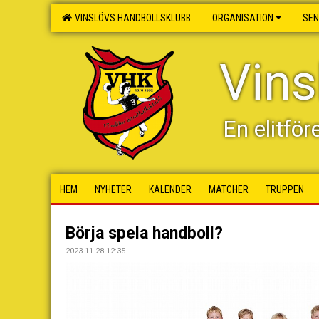
VINSLÖVS HANDBOLLSKLUBB
ORGANISATION
SEN
Vins
En elitför
HEM
NYHETER
KALENDER
MATCHER
TRUPPEN
Börja spela handboll?
2023-11-28 12:35