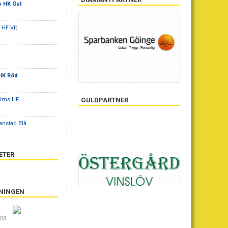
s HK Gul
 HF Vit
HK Röd
olms HF
GULDPARTNER
ianstad Blå
ETER
ENINGEN
/08