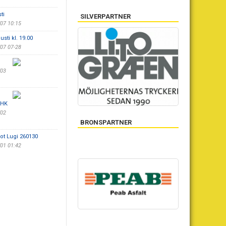
ti
SILVERPARTNER
/07 10:15
sti kl. 19.00
/07 07-28
/03
 HK
/02
BRONSPARTNER
ot Lugi 260130
/01 01:42