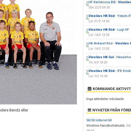
HF Karlskrona Blå -
Vinslöv
Sön 22/3 09:30
Vinslövs HK Röd
- Ystads IF
Lör 21/3 14:30
Vinslövs HK Röd
- Lugi HF
Lör 14/3 13:55
HK Ankaret Röd -
Vinslövs 
Lör 14/3 12:50
Vinslövs HK Gul
- Hässleh
Tis 3/3 18:20
Vinslövs HK Röd
- IFK Krist
Lör 7/2 16:00
KOMMANDE AKTIVIT
Inga aktiviteter inbokade
nders Bendz eller
NYHETER FRÅN FÖR
50/50 lotteriet till
Vinslövs Handbollsklubb
,
04
08-04