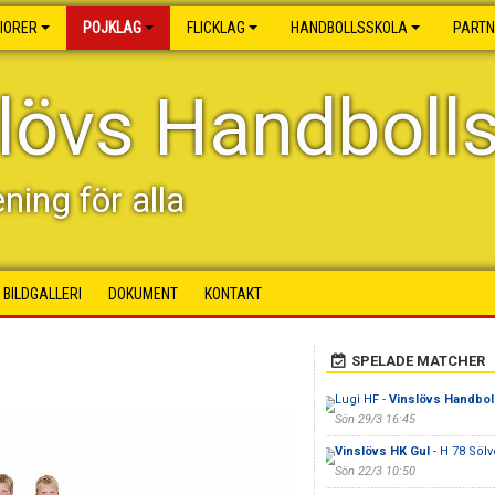
IORER
POJKLAG
FLICKLAG
HANDBOLLSSKOLA
PART
lövs Handboll
ening för alla
BILDGALLERI
DOKUMENT
KONTAKT
SPELADE MATCHER
Lugi HF -
Vinslövs Handbol
Sön 29/3 16:45
Vinslövs HK Gul
- H 78 Söl
Sön 22/3 10:50