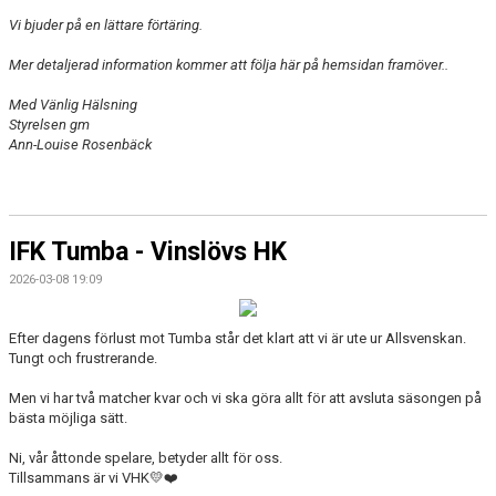
Vi bjuder på en lättare förtäring.
Mer detaljerad information kommer att följa här på hemsidan framöver..
Med Vänlig Hälsning
Styrelsen gm
Ann-Louise Rosenbäck
IFK Tumba - Vinslövs HK
2026-03-08 19:09
Efter dagens förlust mot Tumba står det klart att vi är ute ur Allsvenskan.
Tungt och frustrerande.
Men vi har två matcher kvar och vi ska göra allt för att avsluta säsongen på
bästa möjliga sätt.
Ni, vår åttonde spelare, betyder allt för oss.
Tillsammans är vi VHK💛❤️