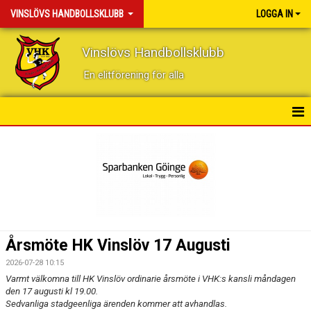
VINSLÖVS HANDBOLLSKLUBB
LOGGA IN
Vinslövs Handbollsklubb
En elitförening för alla
HEM
NYHETER
KONTAKT
KALENDER
Årsmöte HK Vinslöv 17 Augusti
BILDGALLERI
2026-07-28 10:15
Varmt välkomna till HK Vinslöv ordinarie årsmöte i VHK:s kansli måndagen
DOKUMENT
den 17 augusti kl 19.00.
Sedvanliga stadgeenliga ärenden kommer att avhandlas.