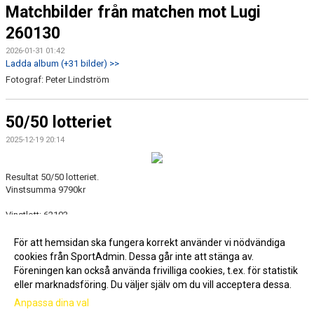
Matchbilder från matchen mot Lugi
260130
2026-01-31 01:42
Ladda album (+31 bilder) >>
Fotograf: Peter Lindström
50/50 lotteriet
2025-12-19 20:14
Resultat 50/50 lotteriet.
Vinstsumma 9790kr
Vinstlott: 62103
Stort grattis till vinnaren!
För att hemsidan ska fungera korrekt använder vi nödvändiga
cookies från SportAdmin. Dessa går inte att stänga av.
Fler nyheter >>
Föreningen kan också använda frivilliga cookies, t.ex. för statistik
eller marknadsföring. Du väljer själv om du vill acceptera dessa.
Anpassa dina val