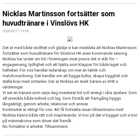
Nicklas Martinsson fortsätter som
huvudtränare i Vinslövs HK
2026-02-17 19:00
Det är med både stolthet och glädje vi kan meddela att Nicklas Martinsson
fortsätter som huvudtränare för Vinslövs HK även kommande säsong.
Nicklas har under sin tid i föreningen visat precis det vi står för –
engagemang, tydlighet och ett hjärta som klappar för både laget och
helheten. För oss handlar ledarskap om mer än taktik och
matchcoachning. Det handlar om att bygga kultur, skapa trygghet och
ställa krav med omtanke. Där är Nicklas en stark bärare av VHK:s
värderingar.
Vi ser en tränare som varje dag investerar tid och energi i våra spelare. Som
vill utveckla både individ och lag. Som förstår att framgång byggs
långsiktigt, genom arbete, relationer och ansvar.
Kontinuitet är viktigt för oss. Att få fortsätta resan tillsammans med
Nicklas känns både rätt och inspirerande. Vi tror på det vi bygger och vi tror
på människorna som driver det framåt.
Nu fortsätter vi arbetet. Tillsammans.