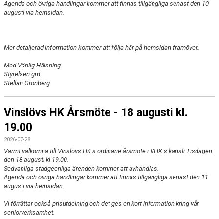
Agenda och övriga handlingar kommer att finnas tillgängliga senast den 10
MATCHER
augusti via hemsidan.
LÄNKAR
Mer detaljerad information kommer att följa här på hemsidan framöver..
BLI MEDLEM!
Med Vänlig Hälsning
VFC CUPEN
Styrelsen gm
Stellan Grönberg
VHK SOCIALA MEDIER
Vinslövs HK Årsmöte - 18 augusti kl.
VHK SHOP
19.00
TEAM 500
2026-07-28
Varmt välkomna till Vinslövs HK:s ordinarie årsmöte i VHK:s kansli Tisdagen
HERRARNAS RESULTAT & TABELL
den 18 augusti kl 19.00.
Sedvanliga stadgeenliga ärenden kommer att avhandlas.
DAMERNAS RESULTAT & TABELL
Agenda och övriga handlingar kommer att finnas tillgängliga senast den 11
augusti via hemsidan.
Vi förrättar också prisutdelning och det ges en kort information kring vår
seniorverksamhet.