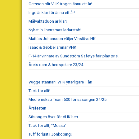
Gersson blir VHK trogen ännu ett år!
Inge är klar för ännu ett år!
Målvaktsduon är klar!
Nyhet in i herrarnas ledarstab!
Mattias Johansson väljer Vinslövs HK
Isaac & Sebbe lämnar VHK
F-14 är vinnare av Sundström Safetys fair play pris!
Årets dam & herrspelare 23/24
Wigge stannar i VHK ytterligare 1 år!
Tack för allt!
Medlemskap Team 500 för säsongen 24/25
Årsfesten
Säsongen över för VHK herr
Tack för allt, "Messa"
Tuff förlust i Jönköping!