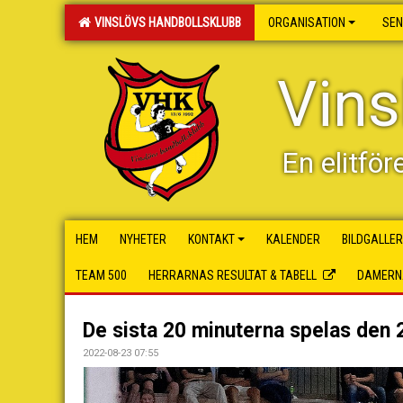
VINSLÖVS HANDBOLLSKLUBB
ORGANISATION
SEN
Vins
En elitför
HEM
NYHETER
KONTAKT
KALENDER
BILDGALLER
TEAM 500
HERRARNAS RESULTAT & TABELL
DAMERNA
De sista 20 minuterna spelas den 
2022-08-23 07:55