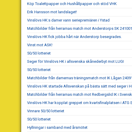
Köp Toalettpapper och Hushållpapper och stöd VHK
Erik Hansson mot landslaget!
Vinslövs HK:s damer vann seriepremiären i Ystad
Matchbilder från herrarnas match mot Anderstorps SK 24100
Vinslövs HK fick jobba hårt när Anderstorp besegrades.
Vinst mot ASK!
50/50 lotteriet
Seger för Vinslövs HK i allsvenska skånederbyt mot LUGI
50/50 lotteriet
Matchbilder från damernas träningsmatch mot IK Lågan 2409
Vinslövs HK startade Allsvenskan på bästa sätt med seger i 
Matchbilder från herrarnas match mot Redbergslid IK i Sven
Vinslövs HK har kopplat greppet om kvartsfinalplatsen i ATG
Vinnare 50/50 lotteriet
50/50 lotteriet
Hyllningar i samband med årsmötet