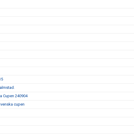
1
15
Halmstad.
ska Cupen 240904
 Svenska cupen