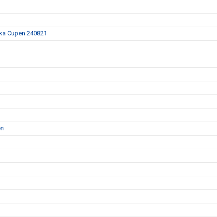
nska Cupen 240821
en