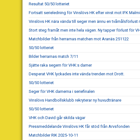
Resultat 50/50 lotteriet
Fortsatt serieledning för Vinslövs HK efter vinst mot IFK Malm
Vinslövs HK nära vända till seger men ännu en tvåmålsförlust 
Stort steg framåt men inte hela vägen. Ny tapper förlust för 
Matchbilder från herrarnas matchen mot Aranäs 251122
50/50 lotteriet
Bilder herrarnas match 7/11
Sjätte raka segern för VHK:s damer
Desperat VHK lyckades inte vända trenden mot Drott.
50/50 lotteriet
Seger för VHK damerna i seriefinalen
Vinslövs Handbollsklubb rekryterar ny huvudtränare
50/50 lotteriet
VHK och David går skilda vägar
Pressmeddelande Vinslövs HK får stöd från Arvsfonden
Matchbilder RIK 2025-10-11