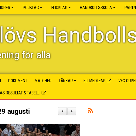
IORER
POJKLAG
FLICKLAG
HANDBOLLSSKOLA
PART
lövs Handboll
ening för alla
I
DOKUMENT
MATCHER
LÄNKAR
BLI MEDLEM!
VFC CUPE
S RESULTAT & TABELL
29 augusti
<
>