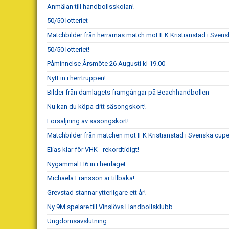
Anmälan till handbollsskolan!
50/50 lotteriet
Matchbilder från herrarnas match mot IFK Kristianstad i Sve
50/50 lotteriet!
Påminnelse Årsmöte 26 Augusti kl 19.00
Nytt in i herrtruppen!
Bilder från damlagets framgångar på Beachhandbollen
Nu kan du köpa ditt säsongskort!
Försäljning av säsongskort!
Matchbilder från matchen mot IFK Kristianstad i Svenska cup
Elias klar för VHK - rekordtidigt!
Nygammal H6 in i herrlaget
Michaela Fransson är tillbaka!
Grevstad stannar ytterligare ett år!
Ny 9M spelare till Vinslövs Handbollsklubb
Ungdomsavslutning