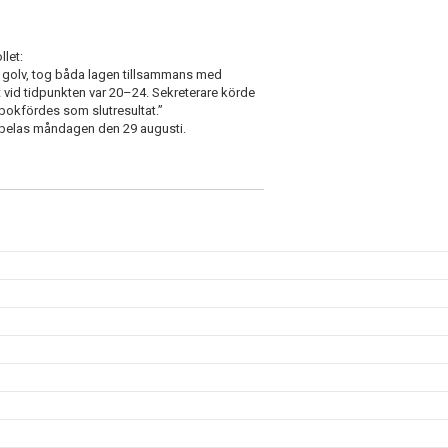
let:
a golv, tog båda lagen tillsammans med
 vid tidpunkten var 20–24. Sekreterare körde
t bokfördes som slutresultat.”
 spelas måndagen den 29 augusti.