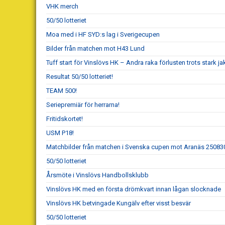
VHK merch
50/50 lotteriet
Moa med i HF SYD:s lag i Sverigecupen
Bilder från matchen mot H43 Lund
Tuff start för Vinslövs HK – Andra raka förlusten trots stark ja
Resultat 50/50 lotteriet!
TEAM 500!
Seriepremiär för herrarna!
Fritidskortet!
USM P18!
Matchbilder från matchen i Svenska cupen mot Aranäs 25083
50/50 lotteriet
Årsmöte i Vinslövs Handbollsklubb
Vinslövs HK med en första drömkvart innan lågan slocknade
Vinslövs HK betvingade Kungälv efter visst besvär
50/50 lotteriet