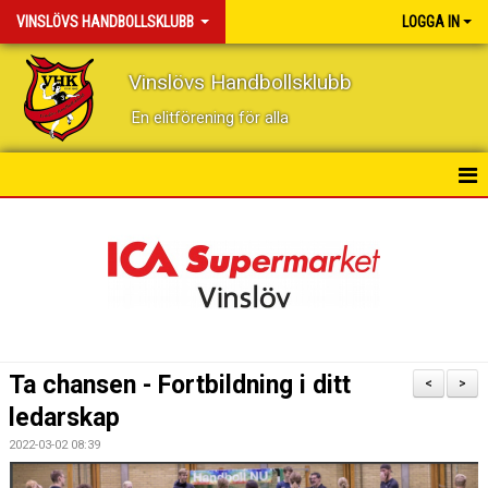
VINSLÖVS HANDBOLLSKLUBB
LOGGA IN
Vinslövs Handbollsklubb
En elitförening för alla
HEM
NYHETER
KONTAKT
KALENDER
Ta chansen - Fortbildning i ditt
<
>
BILDGALLERI
ledarskap
2022-03-02 08:39
DOKUMENT