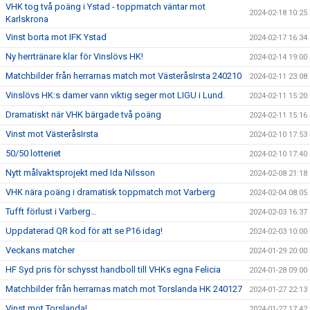
VHK tog två poäng i Ystad - toppmatch väntar mot
2024-02-18 10:25
Karlskrona
Vinst borta mot IFK Ystad
2024-02-17 16:34
Ny herrtränare klar för Vinslövs HK!
2024-02-14 19:00
Matchbilder från herrarnas match mot VästeråsIrsta 240210
2024-02-11 23:08
Vinslövs HK:s damer vann viktig seger mot LIGU i Lund.
2024-02-11 15:20
Dramatiskt när VHK bärgade två poäng
2024-02-11 15:16
Vinst mot VästeråsIrsta
2024-02-10 17:53
50/50 lotteriet
2024-02-10 17:40
Nytt målvaktsprojekt med Ida Nilsson
2024-02-08 21:18
VHK nära poäng i dramatisk toppmatch mot Varberg
2024-02-04 08:05
Tufft förlust i Varberg…
2024-02-03 16:37
Uppdaterad QR kod för att se P16 idag!
2024-02-03 10:00
Veckans matcher
2024-01-29 20:00
HF Syd pris för schysst handboll till VHKs egna Felicia
2024-01-28 09:00
Matchbilder från herrarnas match mot Torslanda HK 240127
2024-01-27 22:13
Vinst mot Torslanda!
2024-01-27 17:42