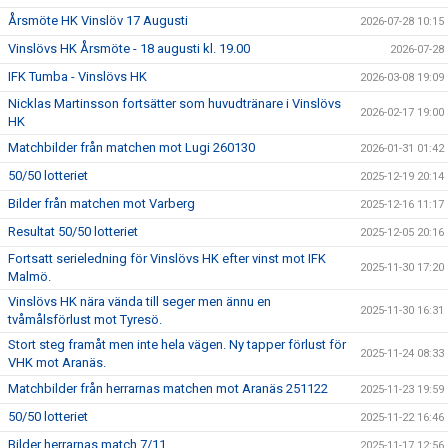
Årsmöte HK Vinslöv 17 Augusti
2026-07-28 10:15
Vinslövs HK Årsmöte - 18 augusti kl. 19.00
2026-07-28
IFK Tumba - Vinslövs HK
2026-03-08 19:09
Nicklas Martinsson fortsätter som huvudtränare i Vinslövs
2026-02-17 19:00
HK
Matchbilder från matchen mot Lugi 260130
2026-01-31 01:42
50/50 lotteriet
2025-12-19 20:14
Bilder från matchen mot Varberg
2025-12-16 11:17
Resultat 50/50 lotteriet
2025-12-05 20:16
Fortsatt serieledning för Vinslövs HK efter vinst mot IFK
2025-11-30 17:20
Malmö.
Vinslövs HK nära vända till seger men ännu en
2025-11-30 16:31
tvåmålsförlust mot Tyresö.
Stort steg framåt men inte hela vägen. Ny tapper förlust för
2025-11-24 08:33
VHK mot Aranäs.
Matchbilder från herrarnas matchen mot Aranäs 251122
2025-11-23 19:59
50/50 lotteriet
2025-11-22 16:46
Bilder herrarnas match 7/11
2025-11-17 12:56