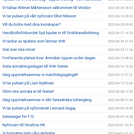
Vi hälsar Wilmer Mårtensson välkommen till Vinslöv
2022-05-24 18:53
Vi tar pulsen på vårt nyförvärv Elliot Nilsson
2022-05-14 09:53
Vill du bidra med dina kunskaper?
2022-04-29 09:42
Handbollsförbundet Syd bjuder in till föräldrarutbildning
2022-04-27 16:23
Vi tackar av spelare som lämnar VHK
2022-04-24 21:04
Sist men inte minst
2022-04-23 11:56
Fortfarande platser kvar. Anmälan öppen under dagen.
2022-04-19 08:23
Sista anmälningsdagen till VHK festen
2022-04-16 14:32
Idag uppmärksammar vi matchdagsgänget!
2022-04-15 07:21
Vi tar pulsen på Liam Kjellman
2022-04-13 15:06
Glöm inte anmäla er till festen!
2022-04-08 12:33
Idag uppmärksammar vi vårt fantastiska lotterigäng
2022-04-08 07:46
Vi tar pulsen på nyförvärvet Leonard Gegaj
2022-04-03 09:30
Serieseger för F12
2022-04-02 14:28
Nyförvärv till Vinslövs HK
2022-04-01 23:31
Vi fortsätter hylla våra eldsjälar
2022-04-01 07:37