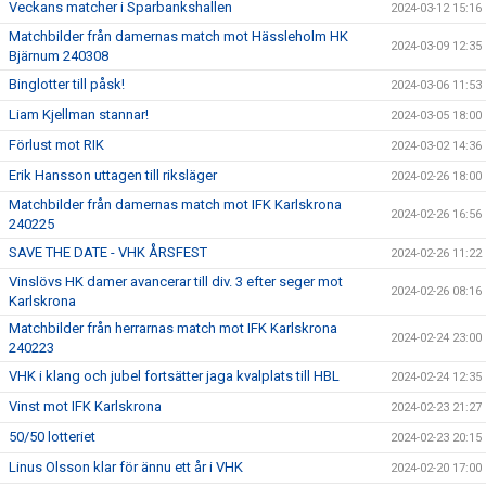
Veckans matcher i Sparbankshallen
2024-03-12 15:16
Matchbilder från damernas match mot Hässleholm HK
2024-03-09 12:35
Bjärnum 240308
Binglotter till påsk!
2024-03-06 11:53
Liam Kjellman stannar!
2024-03-05 18:00
Förlust mot RIK
2024-03-02 14:36
Erik Hansson uttagen till riksläger
2024-02-26 18:00
Matchbilder från damernas match mot IFK Karlskrona
2024-02-26 16:56
240225
SAVE THE DATE - VHK ÅRSFEST
2024-02-26 11:22
Vinslövs HK damer avancerar till div. 3 efter seger mot
2024-02-26 08:16
Karlskrona
Matchbilder från herrarnas match mot IFK Karlskrona
2024-02-24 23:00
240223
VHK i klang och jubel fortsätter jaga kvalplats till HBL
2024-02-24 12:35
Vinst mot IFK Karlskrona
2024-02-23 21:27
50/50 lotteriet
2024-02-23 20:15
Linus Olsson klar för ännu ett år i VHK
2024-02-20 17:00