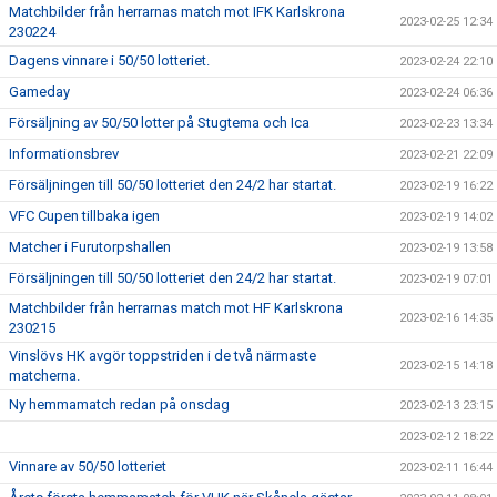
Matchbilder från herrarnas match mot IFK Karlskrona
2023-02-25 12:34
230224
Dagens vinnare i 50/50 lotteriet.
2023-02-24 22:10
Gameday
2023-02-24 06:36
Försäljning av 50/50 lotter på Stugtema och Ica
2023-02-23 13:34
Informationsbrev
2023-02-21 22:09
Försäljningen till 50/50 lotteriet den 24/2 har startat.
2023-02-19 16:22
VFC Cupen tillbaka igen
2023-02-19 14:02
Matcher i Furutorpshallen
2023-02-19 13:58
Försäljningen till 50/50 lotteriet den 24/2 har startat.
2023-02-19 07:01
Matchbilder från herrarnas match mot HF Karlskrona
2023-02-16 14:35
230215
Vinslövs HK avgör toppstriden i de två närmaste
2023-02-15 14:18
matcherna.
Ny hemmamatch redan på onsdag
2023-02-13 23:15
2023-02-12 18:22
Vinnare av 50/50 lotteriet
2023-02-11 16:44