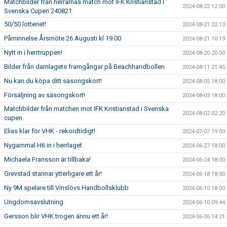
Matchbilder från herrarnas match mot IFK Kristianstad i
2024-08-22 12:00
Svenska Cupen 240821
50/50 lotteriet!
2024-08-21 22:13
Påminnelse Årsmöte 26 Augusti kl 19.00
2024-08-21 10:19
Nytt in i herrtruppen!
2024-08-20 20:00
Bilder från damlagets framgångar på Beachhandbollen
2024-08-11 21:45
Nu kan du köpa ditt säsongskort!
2024-08-05 18:00
Försäljning av säsongskort!
2024-08-03 18:00
Matchbilder från matchen mot IFK Kristianstad i Svenska
2024-08-02 02:20
cupen
Elias klar för VHK - rekordtidigt!
2024-07-07 19:00
Nygammal H6 in i herrlaget
2024-06-27 18:00
Michaela Fransson är tillbaka!
2024-06-24 18:00
Grevstad stannar ytterligare ett år!
2024-06-18 18:00
Ny 9M spelare till Vinslövs Handbollsklubb
2024-06-10 18:00
Ungdomsavslutning
2024-06-10 09:44
Gersson blir VHK trogen ännu ett år!
2024-06-06 14:21