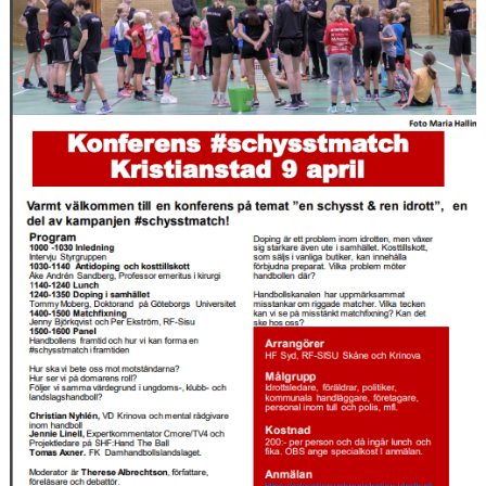
MATCHER
LÄNKAR
BLI MEDLEM!
VFC CUPEN
VHK SOCIALA MEDIER
VHK SHOP 2025-2026
TEAM 500
HERRARNAS RESULTAT & TABELL
DAMERNAS RESULTAT & TABELL