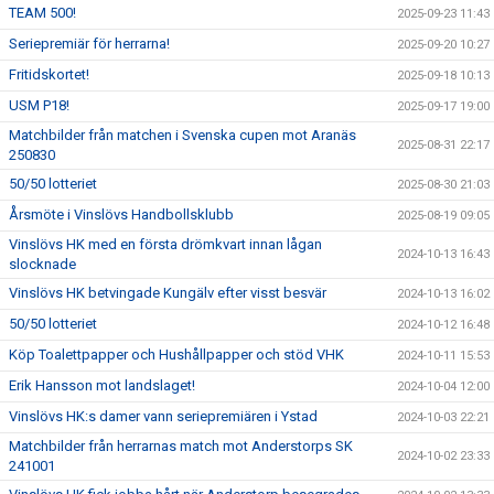
TEAM 500!
2025-09-23 11:43
Seriepremiär för herrarna!
2025-09-20 10:27
Fritidskortet!
2025-09-18 10:13
USM P18!
2025-09-17 19:00
Matchbilder från matchen i Svenska cupen mot Aranäs
2025-08-31 22:17
250830
50/50 lotteriet
2025-08-30 21:03
Årsmöte i Vinslövs Handbollsklubb
2025-08-19 09:05
Vinslövs HK med en första drömkvart innan lågan
2024-10-13 16:43
slocknade
Vinslövs HK betvingade Kungälv efter visst besvär
2024-10-13 16:02
50/50 lotteriet
2024-10-12 16:48
Köp Toalettpapper och Hushållpapper och stöd VHK
2024-10-11 15:53
Erik Hansson mot landslaget!
2024-10-04 12:00
Vinslövs HK:s damer vann seriepremiären i Ystad
2024-10-03 22:21
Matchbilder från herrarnas match mot Anderstorps SK
2024-10-02 23:33
241001