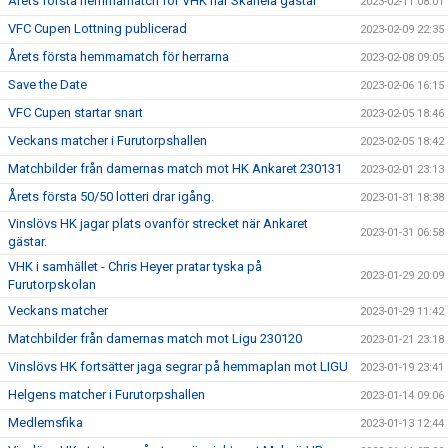
Årets första hemmamatch för VHK när Skånela gästar
2023-02-11 08:01
VFC Cupen Lottning publicerad
2023-02-09 22:35
Årets första hemmamatch för herrarna
2023-02-08 09:05
Save the Date
2023-02-06 16:15
VFC Cupen startar snart
2023-02-05 18:46
Veckans matcher i Furutorpshallen
2023-02-05 18:42
Matchbilder från damernas match mot HK Ankaret 230131
2023-02-01 23:13
Årets första 50/50 lotteri drar igång.
2023-01-31 18:38
Vinslövs HK jagar plats ovanför strecket när Ankaret
2023-01-31 06:58
gästar.
VHK i samhället - Chris Heyer pratar tyska på
2023-01-29 20:09
Furutorpskolan
Veckans matcher
2023-01-29 11:42
Matchbilder från damernas match mot Ligu 230120
2023-01-21 23:18
Vinslövs HK fortsätter jaga segrar på hemmaplan mot LIGU
2023-01-19 23:41
Helgens matcher i Furutorpshallen
2023-01-14 09:06
Medlemsfika
2023-01-13 12:44