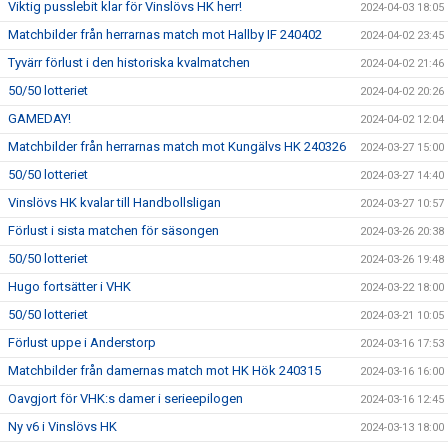
Viktig pusslebit klar för Vinslövs HK herr!
2024-04-03 18:05
Matchbilder från herrarnas match mot Hallby IF 240402
2024-04-02 23:45
Tyvärr förlust i den historiska kvalmatchen
2024-04-02 21:46
50/50 lotteriet
2024-04-02 20:26
GAMEDAY!
2024-04-02 12:04
Matchbilder från herrarnas match mot Kungälvs HK 240326
2024-03-27 15:00
50/50 lotteriet
2024-03-27 14:40
Vinslövs HK kvalar till Handbollsligan
2024-03-27 10:57
Förlust i sista matchen för säsongen
2024-03-26 20:38
50/50 lotteriet
2024-03-26 19:48
Hugo fortsätter i VHK
2024-03-22 18:00
50/50 lotteriet
2024-03-21 10:05
Förlust uppe i Anderstorp
2024-03-16 17:53
Matchbilder från damernas match mot HK Hök 240315
2024-03-16 16:00
Oavgjort för VHK:s damer i serieepilogen
2024-03-16 12:45
Ny v6 i Vinslövs HK
2024-03-13 18:00