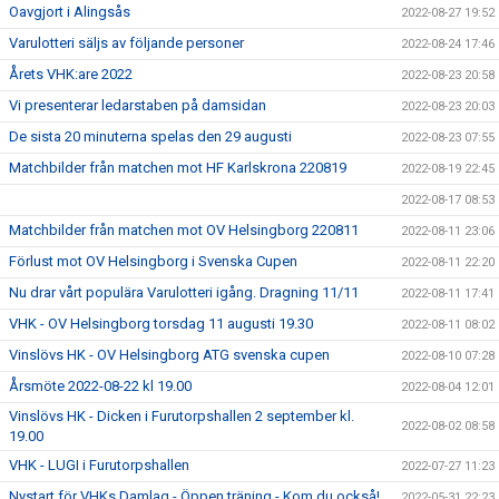
Oavgjort i Alingsås
2022-08-27 19:52
Varulotteri säljs av följande personer
2022-08-24 17:46
Årets VHK:are 2022
2022-08-23 20:58
Vi presenterar ledarstaben på damsidan
2022-08-23 20:03
De sista 20 minuterna spelas den 29 augusti
2022-08-23 07:55
Matchbilder från matchen mot HF Karlskrona 220819
2022-08-19 22:45
2022-08-17 08:53
Matchbilder från matchen mot OV Helsingborg 220811
2022-08-11 23:06
Förlust mot OV Helsingborg i Svenska Cupen
2022-08-11 22:20
Nu drar vårt populära Varulotteri igång. Dragning 11/11
2022-08-11 17:41
VHK - OV Helsingborg torsdag 11 augusti 19.30
2022-08-11 08:02
Vinslövs HK - OV Helsingborg ATG svenska cupen
2022-08-10 07:28
Årsmöte 2022-08-22 kl 19.00
2022-08-04 12:01
Vinslövs HK - Dicken i Furutorpshallen 2 september kl.
2022-08-02 08:58
19.00
VHK - LUGI i Furutorpshallen
2022-07-27 11:23
Nystart för VHKs Damlag - Öppen träning - Kom du också!
2022-05-31 22:23