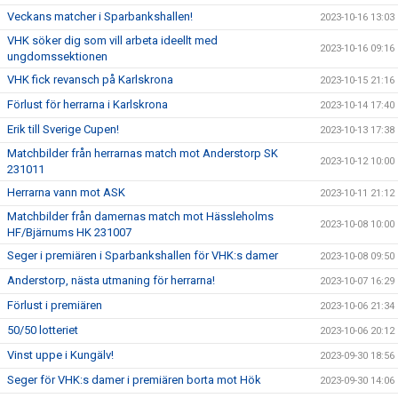
Veckans matcher i Sparbankshallen!
2023-10-16 13:03
VHK söker dig som vill arbeta ideellt med
2023-10-16 09:16
ungdomssektionen
VHK fick revansch på Karlskrona
2023-10-15 21:16
Förlust för herrarna i Karlskrona
2023-10-14 17:40
Erik till Sverige Cupen!
2023-10-13 17:38
Matchbilder från herrarnas match mot Anderstorp SK
2023-10-12 10:00
231011
Herrarna vann mot ASK
2023-10-11 21:12
Matchbilder från damernas match mot Hässleholms
2023-10-08 10:00
HF/Bjärnums HK 231007
Seger i premiären i Sparbankshallen för VHK:s damer
2023-10-08 09:50
Anderstorp, nästa utmaning för herrarna!
2023-10-07 16:29
Förlust i premiären
2023-10-06 21:34
50/50 lotteriet
2023-10-06 20:12
Vinst uppe i Kungälv!
2023-09-30 18:56
Seger för VHK:s damer i premiären borta mot Hök
2023-09-30 14:06