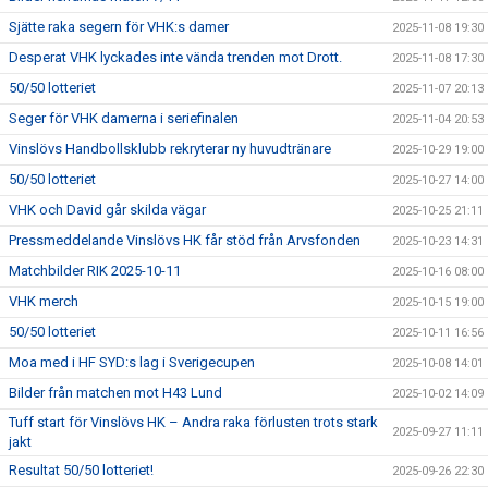
Sjätte raka segern för VHK:s damer
2025-11-08 19:30
Desperat VHK lyckades inte vända trenden mot Drott.
2025-11-08 17:30
50/50 lotteriet
2025-11-07 20:13
Seger för VHK damerna i seriefinalen
2025-11-04 20:53
Vinslövs Handbollsklubb rekryterar ny huvudtränare
2025-10-29 19:00
50/50 lotteriet
2025-10-27 14:00
VHK och David går skilda vägar
2025-10-25 21:11
Pressmeddelande Vinslövs HK får stöd från Arvsfonden
2025-10-23 14:31
Matchbilder RIK 2025-10-11
2025-10-16 08:00
VHK merch
2025-10-15 19:00
50/50 lotteriet
2025-10-11 16:56
Moa med i HF SYD:s lag i Sverigecupen
2025-10-08 14:01
Bilder från matchen mot H43 Lund
2025-10-02 14:09
Tuff start för Vinslövs HK – Andra raka förlusten trots stark
2025-09-27 11:11
jakt
Resultat 50/50 lotteriet!
2025-09-26 22:30