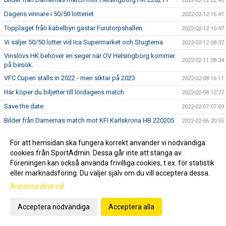
2022-02-12 22:40
Dagens vinnare i 50/50 lotteriet
2022-02-12 16:47
Topplaget från kabelbyn gästar Furutorpshallen.
2022-02-12 10:47
Vi säljer 50/50 lotter vid Ica Supermarket och Stugtema
2022-02-12 08:37
Vinslövs HK behöver en seger när OV Helsingborg kommer
2022-02-11 08:34
på besök.
VFC Cupen ställs in 2022 - men siktar på 2023
2022-02-08 16:11
Här köper du biljetter till lördagens match
2022-02-08 12:27
Save the date
2022-02-07 07:09
Bilder från Damernas match mot KFI Karlskrona HB 220205
2022-02-06 20:55
Matcher i Furutorpshallen vecka 6
2022-02-06 19:23
För att hemsidan ska fungera korrekt använder vi nödvändiga
Vill ni ha er lott innan dragning?
2022-02-04 20:17
cookies från SportAdmin. Dessa går inte att stänga av.
Bilder från Damernas match mot IFK Kristianstad 220203
Föreningen kan också använda frivilliga cookies, t.ex. för statistik
2022-02-04 18:38
eller marknadsföring. Du väljer själv om du vill acceptera dessa.
Nu drar vi igång nästa 50/50 lotteri.
2022-02-02 07:38
Anpassa dina val
Vi säger grattis till....
2022-01-30 17:48
Är du innehavaren av Vinstlotten?
2022-01-30 14:08
Acceptera nödvändiga
Acceptera alla
Bilder från Herrarnas match mot Tyresö HK 220129
2022-01-30 00:38