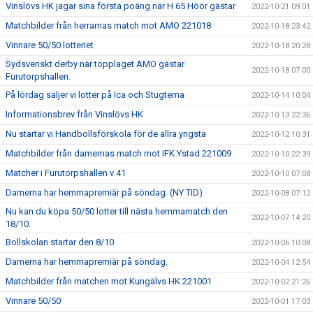
Vinslövs HK jagar sina första poäng när H 65 Höör gästar
2022-10-21 09:01
Matchbilder från herrarnas match mot AMO 221018
2022-10-18 23:42
Vinnare 50/50 lotteriet
2022-10-18 20:28
Sydsvenskt derby när topplaget AMO gästar
2022-10-18 07:00
Furutorpshallen.
På lördag säljer vi lotter på Ica och Stugtema
2022-10-14 10:04
Informationsbrev från Vinslövs HK
2022-10-13 22:36
Nu startar vi Handbollsförskola för de allra yngsta
2022-10-12 10:31
Matchbilder från damernas match mot IFK Ystad 221009
2022-10-10 22:39
Matcher i Furutorpshallen v 41
2022-10-10 07:08
Damerna har hemmapremiär på söndag. (NY TID)
2022-10-08 07:12
Nu kan du köpa 50/50 lotter till nästa hemmamatch den
2022-10-07 14:20
18/10.
Bollskolan startar den 8/10
2022-10-06 10:08
Damerna har hemmapremiär på söndag.
2022-10-04 12:54
Matchbilder från matchen mot Kungälvs HK 221001
2022-10-02 21:26
Vinnare 50/50
2022-10-01 17:03