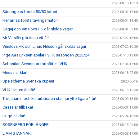
2023-08-10 16:13
Säsongens första 50/50 lotteri
2023-08-07 17:00
Herrarnas första tävlingsmatch
2023-08-04 14:45
Gegaj och Vinslövs HK går skilda vägar
2023-08-01 09:00
Mr Vinslöv gör ännu ett år!
2023-07-27 18:00
Vinslövs HK och Linus Nilsson går skilda vägar
2023-07-20 10:30
Inge Aas Eriksen spelar i VHK säsongen 2023/24
2023-07-13 19:00
Sebastian Svensson fortsätter i VHK
2023-07-04 17:00
Messa är klar!
2023-06-18 07:00
Spelschema Svenska cupen!
2023-06-16
VHK-Hatten är här!
2023-06-15 15:30
Trotjänaren och kulturbäraren stannar ytterligare 1 år!
2023-06-09 16:00
Cassa är tillbaka!
2023-05-31 11:00
Hugo är klar!
2023-05-24 18:30
ROSENBERG FÖRLÄNGER!
2023-05-13 09:00
LIAM STANNAR!
2023-05-08 17:00