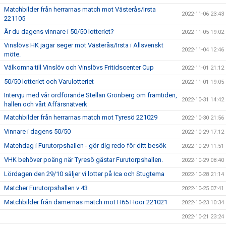
Matchbilder från herrarnas match mot Västerås/Irsta
2022-11-06 23:43
221105
Är du dagens vinnare i 50/50 lotteriet?
2022-11-05 19:02
Vinslövs HK jagar seger mot Västerås/Irsta i Allsvenskt
2022-11-04 12:46
möte.
Välkomna till Vinslöv och Vinslövs Fritidscenter Cup
2022-11-01 21:12
50/50 lotteriet och Varulotteriet
2022-11-01 19:05
Intervju med vår ordförande Stellan Grönberg om framtiden,
2022-10-31 14:42
hallen och vårt Affärsnätverk
Matchbilder från herrarnas match mot Tyresö 221029
2022-10-30 21:56
Vinnare i dagens 50/50
2022-10-29 17:12
Matchdag i Furutorpshallen - gör dig redo för ditt besök
2022-10-29 11:51
VHK behöver poäng när Tyresö gästar Furutorpshallen.
2022-10-29 08:40
Lördagen den 29/10 säljer vi lotter på Ica och Stugtema
2022-10-28 21:14
Matcher Furutorpshallen v 43
2022-10-25 07:41
Matchbilder från damernas match mot H65 Höör 221021
2022-10-23 10:34
2022-10-21 23:24