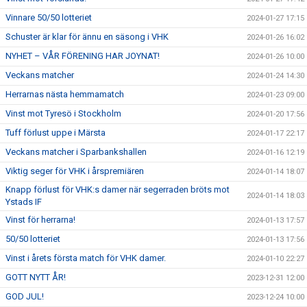
Vinnare 50/50 lotteriet
2024-01-27 17:15
Schuster är klar för ännu en säsong i VHK
2024-01-26 16:02
NYHET – VÅR FÖRENING HAR JOYNAT!
2024-01-26 10:00
Veckans matcher
2024-01-24 14:30
Herrarnas nästa hemmamatch
2024-01-23 09:00
Vinst mot Tyresö i Stockholm
2024-01-20 17:56
Tuff förlust uppe i Märsta
2024-01-17 22:17
Veckans matcher i Sparbankshallen
2024-01-16 12:19
Viktig seger för VHK i årspremiären
2024-01-14 18:07
Knapp förlust för VHK:s damer när segerraden bröts mot
2024-01-14 18:03
Ystads IF
Vinst för herrarna!
2024-01-13 17:57
50/50 lotteriet
2024-01-13 17:56
Vinst i årets första match för VHK damer.
2024-01-10 22:27
GOTT NYTT ÅR!
2023-12-31 12:00
GOD JUL!
2023-12-24 10:00