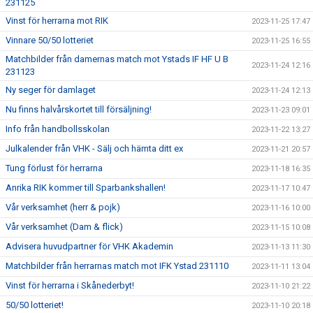
231125
Vinst för herrarna mot RIK
2023-11-25 17:47
Vinnare 50/50 lotteriet
2023-11-25 16:55
Matchbilder från damernas match mot Ystads IF HF U B
2023-11-24 12:16
231123
Ny seger för damlaget
2023-11-24 12:13
Nu finns halvårskortet till försäljning!
2023-11-23 09:01
Info från handbollsskolan
2023-11-22 13:27
Julkalender från VHK - Sälj och hämta ditt ex
2023-11-21 20:57
Tung förlust för herrarna
2023-11-18 16:35
Anrika RIK kommer till Sparbankshallen!
2023-11-17 10:47
Vår verksamhet (herr & pojk)
2023-11-16 10:00
Vår verksamhet (Dam & flick)
2023-11-15 10:08
Advisera huvudpartner för VHK Akademin
2023-11-13 11:30
Matchbilder från herrarnas match mot IFK Ystad 231110
2023-11-11 13:04
Vinst för herrarna i Skånederbyt!
2023-11-10 21:22
50/50 lotteriet!
2023-11-10 20:18