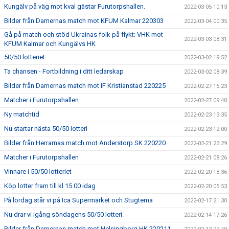
Kungälv på väg mot kval gästar Furutorpshallen.
2022-03-05 10:13
Bilder från Damernas match mot KFUM Kalmar 220303
2022-03-04 00:35
Gå på match och stöd Ukrainas folk på flykt; VHK mot
2022-03-03 08:31
KFUM Kalmar och Kungälvs HK
50/50 lotteriet
2022-03-02 19:52
Ta chansen - Fortbildning i ditt ledarskap
2022-03-02 08:39
Bilder från Damernas match mot IF Kristianstad 220225
2022-02-27 15:23
Matcher i Furutorpshallen
2022-02-27 09:40
Ny matchtid
2022-02-23 13:35
Nu startar nästa 50/50 lotteri
2022-02-23 12:00
Bilder från Herrarnas match mot Anderstorp SK 220220
2022-02-21 23:29
Matcher i Furutorpshallen
2022-02-21 08:26
Vinnare i 50/50 lotteriet
2022-02-20 18:36
Köp lotter fram till kl 15.00 idag
2022-02-20 05:53
På lördag står vi på Ica Supermarket och Stugtema
2022-02-17 21:30
Nu drar vi igång söndagens 50/50 lotteri.
2022-02-14 17:26
Bilder från Damernas match mot Helsingborg HK 220211