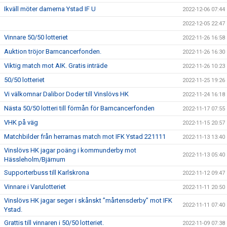
Ikväll möter damerna Ystad IF U
2022-12-06 07:44
2022-12-05 22:47
Vinnare 50/50 lotteriet
2022-11-26 16:58
Auktion tröjor Barncancerfonden.
2022-11-26 16:30
Viktig match mot AIK. Gratis inträde
2022-11-26 10:23
50/50 lotteriet
2022-11-25 19:26
Vi välkomnar Dalibor Doder till Vinslövs HK
2022-11-24 16:18
Nästa 50/50 lotteri till förmån för Barncancerfonden
2022-11-17 07:55
VHK på väg
2022-11-15 20:57
Matchbilder från herrarnas match mot IFK Ystad 221111
2022-11-13 13:40
Vinslövs HK jagar poäng i kommunderby mot
2022-11-13 05:40
Hässleholm/Bjärnum
Supporterbuss till Karlskrona
2022-11-12 09:47
Vinnare i Varulotteriet
2022-11-11 20:50
Vinslövs HK jagar seger i skånskt ”mårtensderby” mot IFK
2022-11-11 07:40
Ystad.
Grattis till vinnaren i 50/50 lotteriet.
2022-11-09 07:38