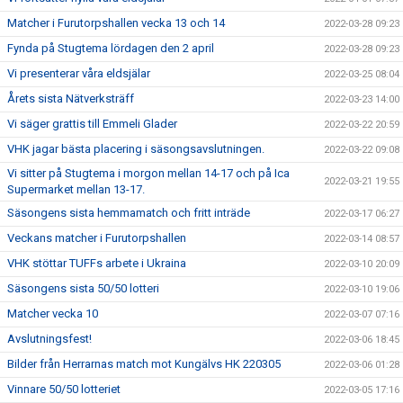
Matcher i Furutorpshallen vecka 13 och 14
2022-03-28 09:23
Fynda på Stugtema lördagen den 2 april
2022-03-28 09:23
Vi presenterar våra eldsjälar
2022-03-25 08:04
Årets sista Nätverksträff
2022-03-23 14:00
Vi säger grattis till Emmeli Glader
2022-03-22 20:59
VHK jagar bästa placering i säsongsavslutningen.
2022-03-22 09:08
Vi sitter på Stugtema i morgon mellan 14-17 och på Ica
2022-03-21 19:55
Supermarket mellan 13-17.
Säsongens sista hemmamatch och fritt inträde
2022-03-17 06:27
Veckans matcher i Furutorpshallen
2022-03-14 08:57
VHK stöttar TUFFs arbete i Ukraina
2022-03-10 20:09
Säsongens sista 50/50 lotteri
2022-03-10 19:06
Matcher vecka 10
2022-03-07 07:16
Avslutningsfest!
2022-03-06 18:45
Bilder från Herrarnas match mot Kungälvs HK 220305
2022-03-06 01:28
Vinnare 50/50 lotteriet
2022-03-05 17:16