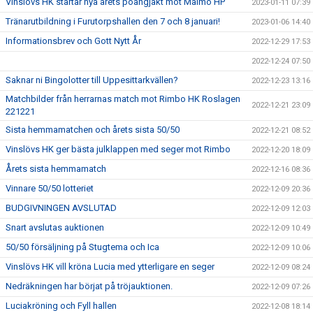
Vinslövs HK startar nya årets poängjakt mot Malmö HP
2023-01-11 07:39
Tränarutbildning i Furutorpshallen den 7 och 8 januari!
2023-01-06 14:40
Informationsbrev och Gott Nytt År
2022-12-29 17:53
2022-12-24 07:50
Saknar ni Bingolotter till Uppesittarkvällen?
2022-12-23 13:16
Matchbilder från herrarnas match mot Rimbo HK Roslagen
2022-12-21 23:09
221221
Sista hemmamatchen och årets sista 50/50
2022-12-21 08:52
Vinslövs HK ger bästa julklappen med seger mot Rimbo
2022-12-20 18:09
Årets sista hemmamatch
2022-12-16 08:36
Vinnare 50/50 lotteriet
2022-12-09 20:36
BUDGIVNINGEN AVSLUTAD
2022-12-09 12:03
Snart avslutas auktionen
2022-12-09 10:49
50/50 försäljning på Stugtema och Ica
2022-12-09 10:06
Vinslövs HK vill kröna Lucia med ytterligare en seger
2022-12-09 08:24
Nedräkningen har börjat på tröjauktionen.
2022-12-09 07:26
Luciakröning och Fyll hallen
2022-12-08 18:14