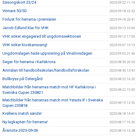
Säsongskort 23/24
2023-09-22 11:15
Vinnare 50/50
2023-09-18 22:32
Förlust för herrarna i premiären
2023-09-18 20:41
Jacob Edlund klar för VHK
2023-09-13 10:00
VHK söker engagerad till ungdomssektionen
2023-09-12 17:09
VHK söker kioskansvarig!
2023-09-07 10:19
Ungdomslagen hade uppvisning på Vinslövsdagen
2023-09-03 21:46
Seger för herrarna i Karlskrona
2023-08-30 20:50
Anmälan till handbollsskolan/handbollsförskolan
2023-08-30 13:43
Bollkryss på Östergård
2023-08-22 16:20
Matchbilder från herrarnas match mot HF Karlskrona i
2023-08-22 15:00
Svenska Cupen 230821
Matchbilder från herrarnas match mot Ystads IF i Svenska
2023-08-19 12:35
Cupen 230818
Kvällens match sänds!
2023-08-18 14:41
Ny lagkapten för herrarna!
2023-08-17 16:30
Årsmöte 2023-09-06
2023-08-14 15:28