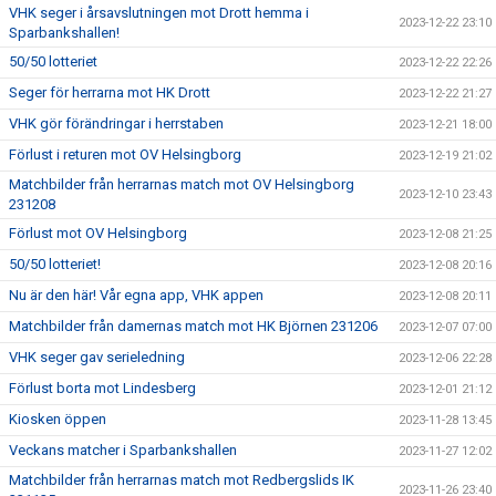
VHK seger i årsavslutningen mot Drott hemma i
2023-12-22 23:10
Sparbankshallen!
50/50 lotteriet
2023-12-22 22:26
Seger för herrarna mot HK Drott
2023-12-22 21:27
VHK gör förändringar i herrstaben
2023-12-21 18:00
Förlust i returen mot OV Helsingborg
2023-12-19 21:02
Matchbilder från herrarnas match mot OV Helsingborg
2023-12-10 23:43
231208
Förlust mot OV Helsingborg
2023-12-08 21:25
50/50 lotteriet!
2023-12-08 20:16
Nu är den här! Vår egna app, VHK appen
2023-12-08 20:11
Matchbilder från damernas match mot HK Björnen 231206
2023-12-07 07:00
VHK seger gav serieledning
2023-12-06 22:28
Förlust borta mot Lindesberg
2023-12-01 21:12
Kiosken öppen
2023-11-28 13:45
Veckans matcher i Sparbankshallen
2023-11-27 12:02
Matchbilder från herrarnas match mot Redbergslids IK
2023-11-26 23:40