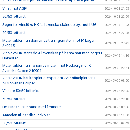
Vinslövs HK fick jobba hårt när Anderstorp besegrades.
2024-10-02 13:33
Vinst mot ASK!
2024-10-01 21:03
50/50 lotteriet
2024-10-01 20:09
Seger för Vinslövs HK i allsvenska skånederbyt mot LUGI
2024-09-17 11:23
50/50 lotteriet
2024-09-16 22:25
Matchbilder från damernas träningsmatch mot IK Lågan
2024-09-15 23:42
240915
Vinslövs HK startade Allsvenskan på bästa sätt med seger i
2024-09-12 14:16
Halmstad.
Matchbilder från herrarnas match mot Redbergslid IK i
2024-09-05 23:44
Svenska Cupen 240904
Vinslövs HK har kopplat greppet om kvartsfinalplatsen i
2024-09-05 09:30
ATG Svenska cupen
Vinnare 50/50 lotteriet
2024-09-04 20:25
50/50 lotteriet
2024-08-28 20:10
Hyllningar i samband med årsmötet
2024-08-28 09:36
Anmälan till handbollsskolan!
2024-08-26 18:00
50/50 lotteriet
2024-08-23 08:49