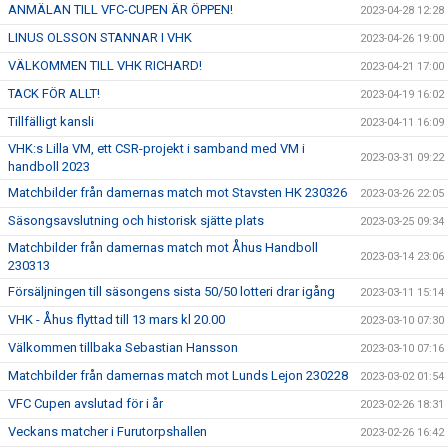
ANMÄLAN TILL VFC-CUPEN ÄR ÖPPEN!
2023-04-28 12:28
LINUS OLSSON STANNAR I VHK
2023-04-26 19:00
VÄLKOMMEN TILL VHK RICHARD!
2023-04-21 17:00
TACK FÖR ALLT!
2023-04-19 16:02
Tillfälligt kansli
2023-04-11 16:09
VHK:s Lilla VM, ett CSR-projekt i samband med VM i
2023-03-31 09:22
handboll 2023
Matchbilder från damernas match mot Stavsten HK 230326
2023-03-26 22:05
Säsongsavslutning och historisk sjätte plats
2023-03-25 09:34
Matchbilder från damernas match mot Åhus Handboll
2023-03-14 23:06
230313
Försäljningen till säsongens sista 50/50 lotteri drar igång
2023-03-11 15:14
VHK - Åhus flyttad till 13 mars kl 20.00
2023-03-10 07:30
Välkommen tillbaka Sebastian Hansson
2023-03-10 07:16
Matchbilder från damernas match mot Lunds Lejon 230228
2023-03-02 01:54
VFC Cupen avslutad för i år
2023-02-26 18:31
Veckans matcher i Furutorpshallen
2023-02-26 16:42