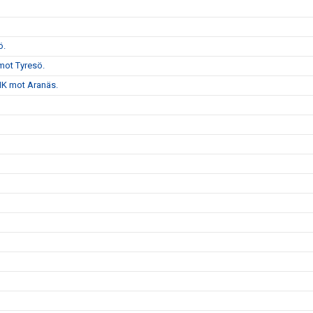
ö.
mot Tyresö.
VHK mot Aranäs.