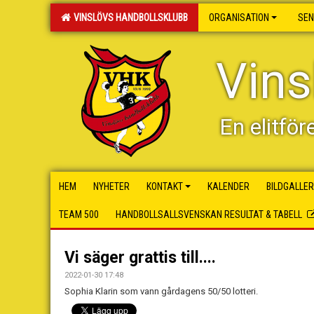
VINSLÖVS HANDBOLLSKLUBB
ORGANISATION
SEN
Vins
En elitför
HEM
NYHETER
KONTAKT
KALENDER
BILDGALLER
TEAM 500
HANDBOLLSALLSVENSKAN RESULTAT & TABELL
Vi säger grattis till....
2022-01-30 17:48
Sophia Klarin som vann gårdagens 50/50 lotteri.