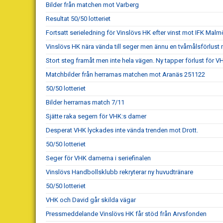
Bilder från matchen mot Varberg
Resultat 50/50 lotteriet
Fortsatt serieledning för Vinslövs HK efter vinst mot IFK Malm
Vinslövs HK nära vända till seger men ännu en tvåmålsförlust 
Stort steg framåt men inte hela vägen. Ny tapper förlust för 
Matchbilder från herrarnas matchen mot Aranäs 251122
50/50 lotteriet
Bilder herrarnas match 7/11
Sjätte raka segern för VHK:s damer
Desperat VHK lyckades inte vända trenden mot Drott.
50/50 lotteriet
Seger för VHK damerna i seriefinalen
Vinslövs Handbollsklubb rekryterar ny huvudtränare
50/50 lotteriet
VHK och David går skilda vägar
Pressmeddelande Vinslövs HK får stöd från Arvsfonden