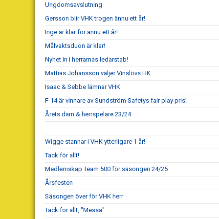
Ungdomsavslutning
Gersson blir VHK trogen ännu ett år!
Inge är klar för ännu ett år!
Målvaktsduon är klar!
Nyhet in i herrarnas ledarstab!
Mattias Johansson väljer Vinslövs HK
Isaac & Sebbe lämnar VHK
F-14 är vinnare av Sundström Safetys fair play pris!
Årets dam & herrspelare 23/24
Wigge stannar i VHK ytterligare 1 år!
Tack för allt!
Medlemskap Team 500 för säsongen 24/25
Årsfesten
Säsongen över för VHK herr
Tack för allt, "Messa"