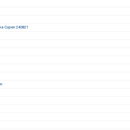
nska Cupen 240821
en