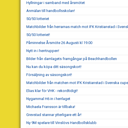
Hyllningar i samband med årsmötet
Anmälan till handbollsskolan!
50/50 lotteriet
Matchbilder från herrarnas match mot IFK Kristianstad i Sve
50/50 lotteriet!
Påminnelse Årsmöte 26 Augusti kl 19.00
Nytt in i herrtruppen!
Bilder från damlagets framgångar på Beachhandbollen
Nu kan du köpa ditt säsongskort!
Försäljning av säsongskort!
Matchbilder från matchen mot IFK Kristianstad i Svenska cup
Elias klar för VHK - rekordtidigt!
Nygammal H6 in i herrlaget
Michaela Fransson är tillbaka!
Grevstad stannar ytterligare ett år!
Ny 9M spelare till Vinslövs Handbollsklubb