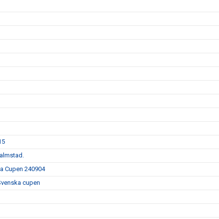
1
15
Halmstad.
ska Cupen 240904
 Svenska cupen