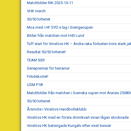
Matchbilder RIK 2025-10-11
VHK merch
50/50 lotteriet
Moa med i HF SYD:s lag i Sverigecupen
Bilder från matchen mot H43 Lund
Tuff start för Vinslövs HK – Andra raka förlusten trots stark ja
Resultat 50/50 lotteriet!
TEAM 500!
Seriepremiär för herrarna!
Fritidskortet!
USM P18!
Matchbilder från matchen i Svenska cupen mot Aranäs 25083
50/50 lotteriet
Årsmöte i Vinslövs Handbollsklubb
Vinslövs HK med en första drömkvart innan lågan slocknade
Vinslövs HK betvingade Kungälv efter visst besvär