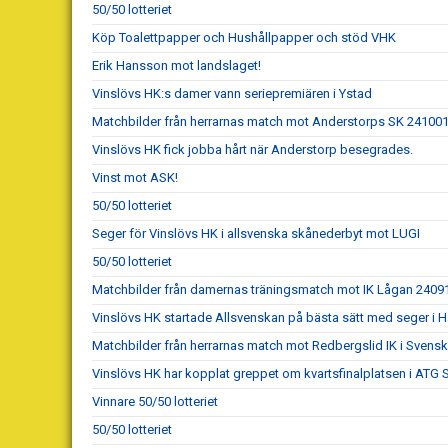
50/50 lotteriet
Köp Toalettpapper och Hushållpapper och stöd VHK
Erik Hansson mot landslaget!
Vinslövs HK:s damer vann seriepremiären i Ystad
Matchbilder från herrarnas match mot Anderstorps SK 24100
Vinslövs HK fick jobba hårt när Anderstorp besegrades.
Vinst mot ASK!
50/50 lotteriet
Seger för Vinslövs HK i allsvenska skånederbyt mot LUGI
50/50 lotteriet
Matchbilder från damernas träningsmatch mot IK Lågan 2409
Vinslövs HK startade Allsvenskan på bästa sätt med seger i 
Matchbilder från herrarnas match mot Redbergslid IK i Sven
Vinslövs HK har kopplat greppet om kvartsfinalplatsen i ATG
Vinnare 50/50 lotteriet
50/50 lotteriet