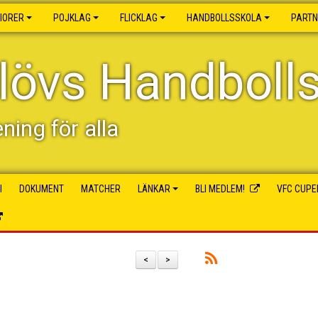
IORER
POJKLAG
FLICKLAG
HANDBOLLSSKOLA
PART
lövs Handboll
ening för alla
I
DOKUMENT
MATCHER
LÄNKAR
BLI MEDLEM!
VFC CUPE
<
>