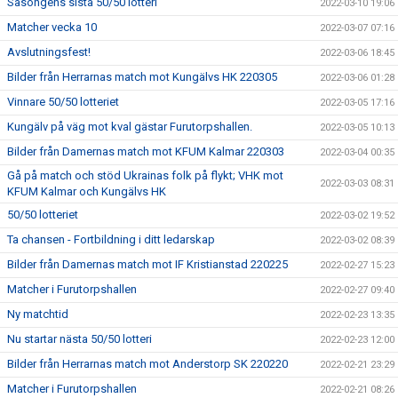
Säsongens sista 50/50 lotteri
2022-03-10 19:06
Matcher vecka 10
2022-03-07 07:16
Avslutningsfest!
2022-03-06 18:45
Bilder från Herrarnas match mot Kungälvs HK 220305
2022-03-06 01:28
Vinnare 50/50 lotteriet
2022-03-05 17:16
Kungälv på väg mot kval gästar Furutorpshallen.
2022-03-05 10:13
Bilder från Damernas match mot KFUM Kalmar 220303
2022-03-04 00:35
Gå på match och stöd Ukrainas folk på flykt; VHK mot
2022-03-03 08:31
KFUM Kalmar och Kungälvs HK
50/50 lotteriet
2022-03-02 19:52
Ta chansen - Fortbildning i ditt ledarskap
2022-03-02 08:39
Bilder från Damernas match mot IF Kristianstad 220225
2022-02-27 15:23
Matcher i Furutorpshallen
2022-02-27 09:40
Ny matchtid
2022-02-23 13:35
Nu startar nästa 50/50 lotteri
2022-02-23 12:00
Bilder från Herrarnas match mot Anderstorp SK 220220
2022-02-21 23:29
Matcher i Furutorpshallen
2022-02-21 08:26