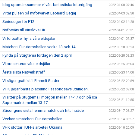
Idag uppmärksammar vi vårt fantastiska lotterigäng
2022-04-08 07:46
Vi tar pulsen på nyförvärvet Leonard Gegaj
2022-04-03 09:30
Serieseger för F12
2022-04-02 14:28
Nyförvärv till Vinslövs HK
2022-04-01 23:31
Vi fortsätter hylla våra eldsjälar
2022-04-01 07:37
Matcher i Furutorpshallen vecka 13 och 14
2022-03-28 09:23
Fynda på Stugtema lördagen den 2 april
2022-03-28 09:23
Vi presenterar våra eldsjälar
2022-03-25 08:04
Årets sista Nätverksträff
2022-03-23 14:00
Vi säger grattis till Emmeli Glader
2022-03-22 20:59
VHK jagar bästa placering i säsongsavslutningen.
2022-03-22 09:08
Vi sitter på Stugtema i morgon mellan 14-17 och på Ica
2022-03-21 19:55
Supermarket mellan 13-17.
Säsongens sista hemmamatch och fritt inträde
2022-03-17 06:27
Veckans matcher i Furutorpshallen
2022-03-14 08:57
VHK stöttar TUFFs arbete i Ukraina
2022-03-10 20:09