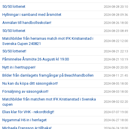
50/50 lotteriet
2024-08-28 20:10
Hyllningar i samband med årsmötet
2024-08-28 09:36
Anmälan till handbollsskolan!
2024-08-26 18:00
50/50 lotteriet
2024-08-23 08:49
Matchbilder från herrarnas match mot IFK Kristianstad i
2024-08-22 12:00
Svenska Cupen 240821
50/50 lotteriet!
2024-08-21 22:13
Påminnelse Årsmöte 26 Augusti kl 19.00
2024-08-21 10:19
Nytt in i herrtruppen!
2024-08-20 20:00
Bilder från damlagets framgångar på Beachhandbollen
2024-08-11 21:45
Nu kan du köpa ditt säsongskort!
2024-08-05 18:00
Försäljning av säsongskort!
2024-08-03 18:00
Matchbilder från matchen mot IFK Kristianstad i Svenska
2024-08-02 02:20
cupen
Elias klar för VHK - rekordtidigt!
2024-07-07 19:00
Nygammal H6 in i herrlaget
2024-06-27 18:00
Michaela Fransson är tillbaka!
2024-06-24 18:00