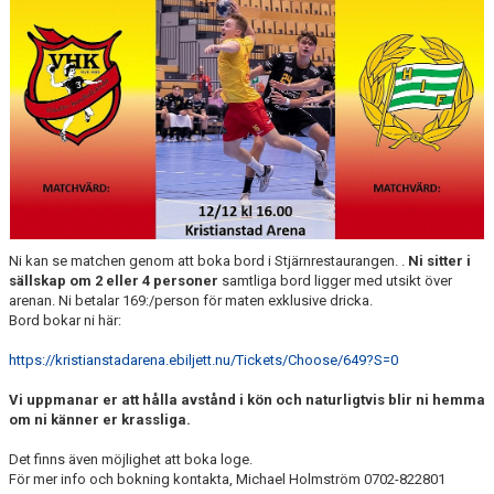
MATCHER
LÄNKAR
BLI MEDLEM!
VFC CUPEN
VHK SOCIALA MEDIER
VHK SHOP
Ni kan se matchen genom att boka bord i Stjärnrestaurangen. .
Ni sitter i
sällskap om 2 eller 4 personer
samtliga bord ligger med utsikt över
arenan. Ni betalar 169:/person för maten exklusive dricka.
TEAM 500
Bord bokar ni här:
HERRARNAS RESULTAT & TABELL
https://kristianstadarena.ebiljett.nu/Tickets/Choose/649?S=0
DAMERNAS RESULTAT & TABELL
Vi uppmanar er att hålla avstånd i kön och naturligtvis blir ni hemma
om ni känner er krassliga.
Det finns även möjlighet att boka loge.
För mer info och bokning kontakta, Michael Holmström 0702-822801