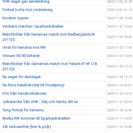
VHK seger gav serieledning
2023-12-06 22:28
Förlust borta mot Lindesberg
2023-12-01 21:12
Kiosken öppen
2023-11-28 13:45
Veckans matcher i Sparbankshallen
2023-11-27 12:02
Matchbilder från herrarnas match mot Redbergslids IK
2023-11-26 23:40
231125
Vinst för herrarna mot RIK
2023-11-25 17:47
Vinnare 50/50 lotteriet
2023-11-25 16:55
Matchbilder från damernas match mot Ystads IF HF U B
2023-11-24 12:16
231123
Ny seger för damlaget
2023-11-24 12:13
Nu finns halvårskortet till försäljning!
2023-11-23 09:01
Info från handbollsskolan
2023-11-22 13:27
Julkalender från VHK - Sälj och hämta ditt ex
2023-11-21 20:57
Tung förlust för herrarna
2023-11-18 16:35
Anrika RIK kommer till Sparbankshallen!
2023-11-17 10:47
Vår verksamhet (herr & pojk)
2023-11-16 10:00