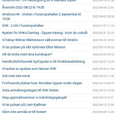
Vinslövs HK - OV Helsingborg ATG svenska cupen
2022-08-10 07:28
Årsmöte 2022-08-22 kl 19.00
2022-08-04 12:01
Vinslövs HK - Dicken i Furutorpshallen 2 september kl.
2022-08-02 08:58
19.00
VHK - LUGI i Furutorpshallen
2022-07-27 11:23
Nystart för VHKs Damlag - Öppen träning - Kom du också!
2022-05-31 22:23
Vi hälsar Wilmer Mårtensson välkommen till Vinslöv
2022-05-24 18:53
Vi tar pulsen på vårt nyförvärv Elliot Nilsson
2022-05-14 09:53
Vill du bidra med dina kunskaper?
2022-04-29 09:42
Handbollsförbundet Syd bjuder in till föräldrarutbildning
2022-04-27 16:23
Vi tackar av spelare som lämnar VHK
2022-04-24 21:04
Sist men inte minst
2022-04-23 11:56
Fortfarande platser kvar. Anmälan öppen under dagen.
2022-04-19 08:23
Sista anmälningsdagen till VHK festen
2022-04-16 14:32
Idag uppmärksammar vi matchdagsgänget!
2022-04-15 07:21
Vi tar pulsen på Liam Kjellman
2022-04-13 15:06
Glöm inte anmäla er till festen!
2022-04-08 12:33