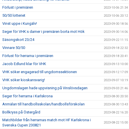
Förlust i premiären
2023-10-06 21:34
50/50 lotteriet
2023-10-06 20:12
Vinst uppe i Kungälv!
2023-09-30 18:56
Seger för VHK:s damer i premiären borta mot Hök
2023-09-30 14:06
Säsongskort 23/24
2023-09-22 11:15
Vinnare 50/50
2023-09-18 22:32
Förlust för herrarna i premiären
2023-09-18 20:41
Jacob Edlund klar för VHK
2023-09-13 10:00
VHK söker engagerad till ungdomssektionen
2023-09-12 17:09
VHK söker kioskansvarig!
2023-09-07 10:19
Ungdomslagen hade uppvisning på Vinslövsdagen
2023-09-03 21:46
Seger för herrarna i Karlskrona
2023-08-30 20:50
Anmälan till handbollsskolan/handbollsförskolan
2023-08-30 13:43
Bollkryss på Östergård
2023-08-22 16:20
Matchbilder från herrarnas match mot HF Karlskrona i
2023-08-22 15:00
Svenska Cupen 230821