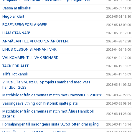
2023-06-09 16:00
Cassa är tillbaka!
2023-05-31 11:00
Hugo är klar!
2023-05-24 18:30
ROSENBERG FÖRLÄNGER!
2023-05-13 09:00
LIAM STANNAR!
2023-05-08 17:00
ANMÄLAN TILL VFC-CUPEN ÄR ÖPPEN!
2023-04-28 12:28
LINUS OLSSON STANNAR I VHK
2023-04-26 19:00
VÄLKOMMEN TILL VHK RICHARD!
2023-04-21 17:00
TACK FÖR ALLT!
2023-04-19 16:02
Tillfälligt kansli
2023-04-11 16:09
VHK:s Lilla VM, ett CSR-projekt i samband med VM i
2023-03-31 09:22
handboll 2023
Matchbilder från damernas match mot Stavsten HK 230326
2023-03-26 22:05
Säsongsavslutning och historisk sjätte plats
2023-03-25 09:34
Matchbilder från damernas match mot Åhus Handboll
2023-03-14 23:06
230313
Försäljningen till säsongens sista 50/50 lotteri drar igång
2023-03-11 15:14