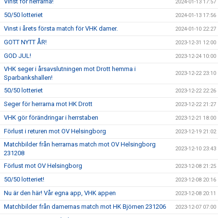
Vinst för herrarna!
2024-01-13 17:57
50/50 lotteriet
2024-01-13 17:56
Vinst i årets första match för VHK damer.
2024-01-10 22:27
GOTT NYTT ÅR!
2023-12-31 12:00
GOD JUL!
2023-12-24 10:00
VHK seger i årsavslutningen mot Drott hemma i
2023-12-22 23:10
Sparbankshallen!
50/50 lotteriet
2023-12-22 22:26
Seger för herrarna mot HK Drott
2023-12-22 21:27
VHK gör förändringar i herrstaben
2023-12-21 18:00
Förlust i returen mot OV Helsingborg
2023-12-19 21:02
Matchbilder från herrarnas match mot OV Helsingborg
2023-12-10 23:43
231208
Förlust mot OV Helsingborg
2023-12-08 21:25
50/50 lotteriet!
2023-12-08 20:16
Nu är den här! Vår egna app, VHK appen
2023-12-08 20:11
Matchbilder från damernas match mot HK Björnen 231206
2023-12-07 07:00