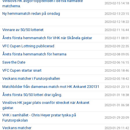
Vinslövs HK avgör toppstriden i de två närmaste
2023-02-15 14:18
matcherna.
Ny hemmamatch redan på onsdag
2023-02-13 23:15
2023-02-12 18:22
Vinnare av 50/50 lotteriet
2023-02-11 16:44
Årets första hemmamatch för VHK när Skånela gästar
2023-02-11 08:01
VFC Cupen Lottning publicerad
2023-02-09 22:35
Årets första hemmamatch för herrarna
2023-02-08 09:05
Save the Date
2023-02-06 16:15
VFC Cupen startar snart
2023-02-05 18:46
Veckans matcher i Furutorpshallen
2023-02-05 18:42
Matchbilder från damernas match mot HK Ankaret 230131
2023-02-01 23:13
Årets första 50/50 lotteri drar igång.
2023-01-31 18:38
Vinslövs HK jagar plats ovanför strecket när Ankaret
2023-01-31 06:58
gästar.
VHK i samhället - Chris Heyer pratar tyska på
2023-01-29 20:09
Furutorpskolan
Veckans matcher
2023-01-29 11:42