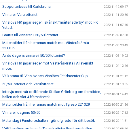
Supporterbuss till Karlskrona
2022-11-12 09:47
Vinnare i Varulotteriet
2022-11-11 20:50
Vinslövs HK jagar seger i skånskt ”mårtensderby” mot IFK
2022-11-11 07:40
Ystad.
Grattis till vinnaren i 50/50 lotteriet.
2022-11-09 07:38
Matchbilder från herrarnas match mot Västerås/Irsta
2022-11-06 23:43
221105
Är du dagens vinnare i 50/50 lotteriet?
2022-11-05 19:02
Vinslövs HK jagar seger mot Västerås/Irsta i Allsvenskt
2022-11-04 12:46
möte.
Välkomna till Vinslöv och Vinslövs Fritidscenter Cup
2022-11-01 21:12
50/50 lotteriet och Varulotteriet
2022-11-01 19:05
Intervju med vår ordförande Stellan Grönberg om framtiden,
2022-10-31 14:42
hallen och vårt Affärsnätverk
Matchbilder från herrarnas match mot Tyresö 221029
2022-10-30 21:56
Vinnare i dagens 50/50
2022-10-29 17:12
Matchdag i Furutorpshallen - gör dig redo för ditt besök
2022-10-29 11:51
VHK behöver poäng när Tyresö gästar Furutorpshallen.
2022-10-29 08:40