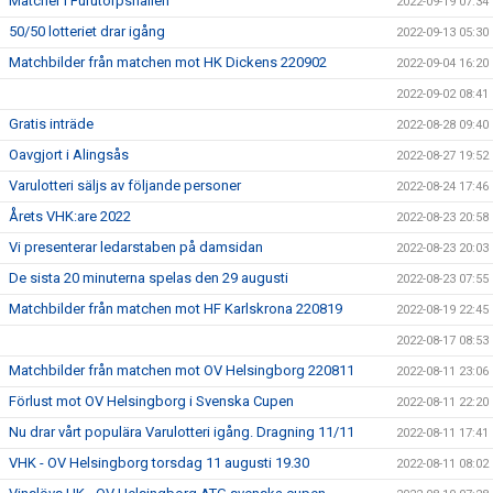
Matcher i Furutorpshallen
2022-09-19 07:34
50/50 lotteriet drar igång
2022-09-13 05:30
Matchbilder från matchen mot HK Dickens 220902
2022-09-04 16:20
2022-09-02 08:41
Gratis inträde
2022-08-28 09:40
Oavgjort i Alingsås
2022-08-27 19:52
Varulotteri säljs av följande personer
2022-08-24 17:46
Årets VHK:are 2022
2022-08-23 20:58
Vi presenterar ledarstaben på damsidan
2022-08-23 20:03
De sista 20 minuterna spelas den 29 augusti
2022-08-23 07:55
Matchbilder från matchen mot HF Karlskrona 220819
2022-08-19 22:45
2022-08-17 08:53
Matchbilder från matchen mot OV Helsingborg 220811
2022-08-11 23:06
Förlust mot OV Helsingborg i Svenska Cupen
2022-08-11 22:20
Nu drar vårt populära Varulotteri igång. Dragning 11/11
2022-08-11 17:41
VHK - OV Helsingborg torsdag 11 augusti 19.30
2022-08-11 08:02