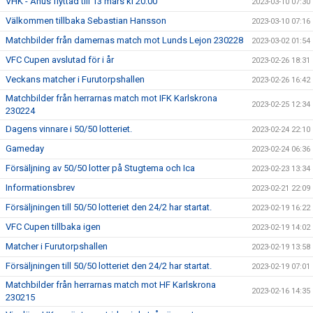
VHK - Åhus flyttad till 13 mars kl 20.00
2023-03-10 07:30
Välkommen tillbaka Sebastian Hansson
2023-03-10 07:16
Matchbilder från damernas match mot Lunds Lejon 230228
2023-03-02 01:54
VFC Cupen avslutad för i år
2023-02-26 18:31
Veckans matcher i Furutorpshallen
2023-02-26 16:42
Matchbilder från herrarnas match mot IFK Karlskrona
2023-02-25 12:34
230224
Dagens vinnare i 50/50 lotteriet.
2023-02-24 22:10
Gameday
2023-02-24 06:36
Försäljning av 50/50 lotter på Stugtema och Ica
2023-02-23 13:34
Informationsbrev
2023-02-21 22:09
Försäljningen till 50/50 lotteriet den 24/2 har startat.
2023-02-19 16:22
VFC Cupen tillbaka igen
2023-02-19 14:02
Matcher i Furutorpshallen
2023-02-19 13:58
Försäljningen till 50/50 lotteriet den 24/2 har startat.
2023-02-19 07:01
Matchbilder från herrarnas match mot HF Karlskrona
2023-02-16 14:35
230215