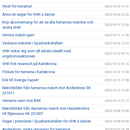
Vinst för herrarna!
2023-10-21 17:41
Ännu en seger för VHK:s damer
2023-10-20 22:36
Köp abonnemang för att se alla herrarnas matcher och
2023-10-19 13:36
stötta VHK!
Himma match igen!
2023-10-17 11:30
Veckans matcher i Sparbankshallen!
2023-10-16 13:03
VHK söker dig som vill arbeta ideellt med
2023-10-16 09:16
ungdomssektionen
VHK fick revansch på Karlskrona
2023-10-15 21:16
Förlust för herrarna i Karlskrona
2023-10-14 17:40
Erik till Sverige Cupen!
2023-10-13 17:38
Matchbilder från herrarnas match mot Anderstorp SK
2023-10-12 10:00
231011
Herrarna vann mot ASK
2023-10-11 21:12
Matchbilder från damernas match mot Hässleholms
2023-10-08 10:00
HF/Bjärnums HK 231007
Seger i premiären i Sparbankshallen för VHK:s damer
2023-10-08 09:50
Anderstorp, nästa utmaning för herrarna!
2023-10-07 16:29