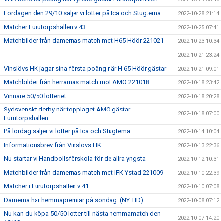
Lördagen den 29/10 säljer vi lotter på Ica och Stugtema
2022-10-28 21:14
Matcher Furutorpshallen v 43
2022-10-25 07:41
Matchbilder från damernas match mot H65 Höör 221021
2022-10-23 10:34
2022-10-21 23:24
Vinslövs HK jagar sina första poäng när H 65 Höör gästar
2022-10-21 09:01
Matchbilder från herrarnas match mot AMO 221018
2022-10-18 23:42
Vinnare 50/50 lotteriet
2022-10-18 20:28
Sydsvenskt derby när topplaget AMO gästar
2022-10-18 07:00
Furutorpshallen.
På lördag säljer vi lotter på Ica och Stugtema
2022-10-14 10:04
Informationsbrev från Vinslövs HK
2022-10-13 22:36
Nu startar vi Handbollsförskola för de allra yngsta
2022-10-12 10:31
Matchbilder från damernas match mot IFK Ystad 221009
2022-10-10 22:39
Matcher i Furutorpshallen v 41
2022-10-10 07:08
Damerna har hemmapremiär på söndag. (NY TID)
2022-10-08 07:12
Nu kan du köpa 50/50 lotter till nästa hemmamatch den
2022-10-07 14:20