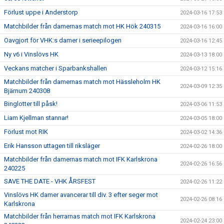
Förlust uppe i Anderstorp
2024-03-16 17:53
Matchbilder från damernas match mot HK Hök 240315
2024-03-16 16:00
Oavgjort för VHK:s damer i serieepilogen
2024-03-16 12:45
Ny v6 i Vinslövs HK
2024-03-13 18:00
Veckans matcher i Sparbankshallen
2024-03-12 15:16
Matchbilder från damernas match mot Hässleholm HK
2024-03-09 12:35
Bjärnum 240308
Binglotter till påsk!
2024-03-06 11:53
Liam Kjellman stannar!
2024-03-05 18:00
Förlust mot RIK
2024-03-02 14:36
Erik Hansson uttagen till riksläger
2024-02-26 18:00
Matchbilder från damernas match mot IFK Karlskrona
2024-02-26 16:56
240225
SAVE THE DATE - VHK ÅRSFEST
2024-02-26 11:22
Vinslövs HK damer avancerar till div. 3 efter seger mot
2024-02-26 08:16
Karlskrona
Matchbilder från herrarnas match mot IFK Karlskrona
2024-02-24 23:00