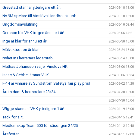
Grevstad stannar ytterligare ett år!
2024-06-18 18:00
Ny 9M spelare till Vinslövs Handbollsklubb
2024-06-10 18:00
Ungdomsavslutning
2024-06-10 09:44
Gersson blir VHK trogen ännu ett år!
2024-06-06 14:21
Inge är klar för ännu ett år!
2024-05-30 18:00
Målvaktsduon är klar!
2024-05-24 18:00
Nyhet in i herrarnas ledarstab!
2024-05-14 18:00
Mattias Johansson väljer Vinslövs HK
2024-05-06 18:00
Isaac & Sebbe lämnar VHK
2024-05-06 09:34
F-14 är vinnare av Sundström Safetys fair play pris!
2024-05-02 14:28
Årets dam & herrspelare 23/24
2024-04-30 19:00
2024-04-30 15:04
Wigge stannar i VHK ytterligare 1 år!
2024-04-19 18:00
Tack för allt!
2024-04-15 12:41
Medlemskap Team 500 för säsongen 24/25
2024-04-12 10:48
Årsfesten
2024-04-11 12:03