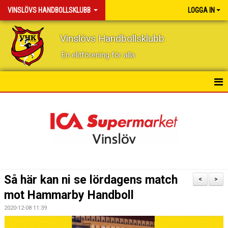
VINSLÖVS HANDBOLLSKLUBB
LOGGA IN
Vinslövs Handbollsklubb
En elitförening för alla
HEM
NYHETER
KONTAKT
KALENDER
Så här kan ni se lördagens match
<
>
BILDGALLERI
mot Hammarby Handboll
2020-12-08 11:39
DOKUMENT