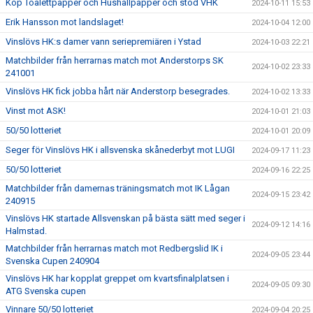
Köp Toalettpapper och Hushållpapper och stöd VHK
2024-10-11 15:53
Erik Hansson mot landslaget!
2024-10-04 12:00
Vinslövs HK:s damer vann seriepremiären i Ystad
2024-10-03 22:21
Matchbilder från herrarnas match mot Anderstorps SK
2024-10-02 23:33
241001
Vinslövs HK fick jobba hårt när Anderstorp besegrades.
2024-10-02 13:33
Vinst mot ASK!
2024-10-01 21:03
50/50 lotteriet
2024-10-01 20:09
Seger för Vinslövs HK i allsvenska skånederbyt mot LUGI
2024-09-17 11:23
50/50 lotteriet
2024-09-16 22:25
Matchbilder från damernas träningsmatch mot IK Lågan
2024-09-15 23:42
240915
Vinslövs HK startade Allsvenskan på bästa sätt med seger i
2024-09-12 14:16
Halmstad.
Matchbilder från herrarnas match mot Redbergslid IK i
2024-09-05 23:44
Svenska Cupen 240904
Vinslövs HK har kopplat greppet om kvartsfinalplatsen i
2024-09-05 09:30
ATG Svenska cupen
Vinnare 50/50 lotteriet
2024-09-04 20:25