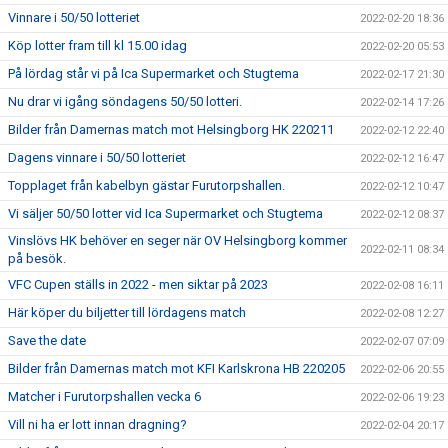
Vinnare i 50/50 lotteriet
2022-02-20 18:36
Köp lotter fram till kl 15.00 idag
2022-02-20 05:53
På lördag står vi på Ica Supermarket och Stugtema
2022-02-17 21:30
Nu drar vi igång söndagens 50/50 lotteri.
2022-02-14 17:26
Bilder från Damernas match mot Helsingborg HK 220211
2022-02-12 22:40
Dagens vinnare i 50/50 lotteriet
2022-02-12 16:47
Topplaget från kabelbyn gästar Furutorpshallen.
2022-02-12 10:47
Vi säljer 50/50 lotter vid Ica Supermarket och Stugtema
2022-02-12 08:37
Vinslövs HK behöver en seger när OV Helsingborg kommer
2022-02-11 08:34
på besök.
VFC Cupen ställs in 2022 - men siktar på 2023
2022-02-08 16:11
Här köper du biljetter till lördagens match
2022-02-08 12:27
Save the date
2022-02-07 07:09
Bilder från Damernas match mot KFI Karlskrona HB 220205
2022-02-06 20:55
Matcher i Furutorpshallen vecka 6
2022-02-06 19:23
Vill ni ha er lott innan dragning?
2022-02-04 20:17