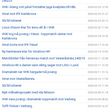
240223
VHK i klang och jubel fortsätter jaga kvalplats till HBL
2024-02-24 12:35
Vinst mot IFK Karlskrona
2024-02-23 21:27
50/50 lotteriet
2024-02-23 20:15
Linus Olsson klar för ännu ett år i VHK
2024-02-20 17:00
VHK tog två poäng i Ystad - toppmatch väntar mot
2024-02-18 10:25
Karlskrona
Vinst borta mot IFK Ystad
2024-02-17 16:34
Ny herrtränare klar för Vinslövs HK!
2024-02-14 19:00
Matchbilder från herrarnas match mot VästeråsIrsta 240210
2024-02-11 23:08
Vinslövs HK:s damer vann viktig seger mot LIGU i Lund.
2024-02-11 15:20
Dramatiskt när VHK bärgade två poäng
2024-02-11 15:16
Vinst mot VästeråsIrsta
2024-02-10 17:53
50/50 lotteriet
2024-02-10 17:40
Nytt målvaktsprojekt med Ida Nilsson
2024-02-08 21:18
VHK nära poäng i dramatisk toppmatch mot Varberg
2024-02-04 08:05
Tufft förlust i Varberg…
2024-02-03 16:37