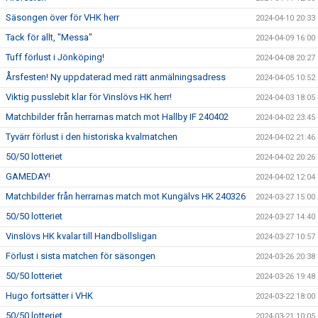
Säsongen över för VHK herr
2024-04-10 20:33
Tack för allt, "Messa"
2024-04-09 16:00
Tuff förlust i Jönköping!
2024-04-08 20:27
Årsfesten! Ny uppdaterad med rätt anmälningsadress
2024-04-05 10:52
Viktig pusslebit klar för Vinslövs HK herr!
2024-04-03 18:05
Matchbilder från herrarnas match mot Hallby IF 240402
2024-04-02 23:45
Tyvärr förlust i den historiska kvalmatchen
2024-04-02 21:46
50/50 lotteriet
2024-04-02 20:26
GAMEDAY!
2024-04-02 12:04
Matchbilder från herrarnas match mot Kungälvs HK 240326
2024-03-27 15:00
50/50 lotteriet
2024-03-27 14:40
Vinslövs HK kvalar till Handbollsligan
2024-03-27 10:57
Förlust i sista matchen för säsongen
2024-03-26 20:38
50/50 lotteriet
2024-03-26 19:48
Hugo fortsätter i VHK
2024-03-22 18:00
50/50 lotteriet
2024-03-21 10:05