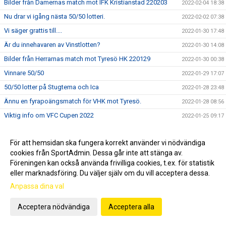
Bilder från Damernas match mot IFK Kristianstad 220203
2022-02-04 18:38
Nu drar vi igång nästa 50/50 lotteri.
2022-02-02 07:38
Vi säger grattis till....
2022-01-30 17:48
Är du innehavaren av Vinstlotten?
2022-01-30 14:08
Bilder från Herrarnas match mot Tyresö HK 220129
2022-01-30 00:38
Vinnare 50/50
2022-01-29 17:07
50/50 lotter på Stugtema och Ica
2022-01-28 23:48
Ännu en fyrapoängsmatch för VHK mot Tyresö.
2022-01-28 08:56
Viktig info om VFC Cupen 2022
2022-01-25 09:17
Matcher i Furutorpshallen vecka 4
2022-01-24 18:03
För att hemsidan ska fungera korrekt använder vi nödvändiga
Bilder från Damernas match mot HF Eslövstjejerna 220121
2022-01-23 13:18
cookies från SportAdmin. Dessa går inte att stänga av.
USM i Furutorpshallen 22 januari
2022-01-22 07:56
Föreningen kan också använda frivilliga cookies, t.ex. för statistik
Nu drar nästa 50/50 lotteri igång
eller marknadsföring. Du väljer själv om du vill acceptera dessa.
2022-01-19 17:21
Anpassa dina val
Matcher i Furutorpshallen vecka 3
2022-01-18 07:13
Bilder från Herrarnas match mot Västerås/Irsta 220115
2022-01-16 22:46
Acceptera nödvändiga
Acceptera alla
Vinnare i 50/50 lotteriet
2022-01-15 19:42