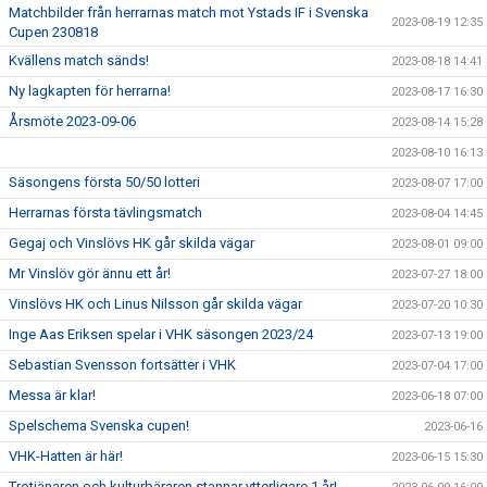
Matchbilder från herrarnas match mot Ystads IF i Svenska
2023-08-19 12:35
Cupen 230818
Kvällens match sänds!
2023-08-18 14:41
Ny lagkapten för herrarna!
2023-08-17 16:30
Årsmöte 2023-09-06
2023-08-14 15:28
2023-08-10 16:13
Säsongens första 50/50 lotteri
2023-08-07 17:00
Herrarnas första tävlingsmatch
2023-08-04 14:45
Gegaj och Vinslövs HK går skilda vägar
2023-08-01 09:00
Mr Vinslöv gör ännu ett år!
2023-07-27 18:00
Vinslövs HK och Linus Nilsson går skilda vägar
2023-07-20 10:30
Inge Aas Eriksen spelar i VHK säsongen 2023/24
2023-07-13 19:00
Sebastian Svensson fortsätter i VHK
2023-07-04 17:00
Messa är klar!
2023-06-18 07:00
Spelschema Svenska cupen!
2023-06-16
VHK-Hatten är här!
2023-06-15 15:30
Trotjänaren och kulturbäraren stannar ytterligare 1 år!