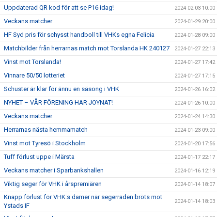
Uppdaterad QR kod för att se P16 idag!
2024-02-03 10:00
Veckans matcher
2024-01-29 20:00
HF Syd pris för schysst handboll till VHKs egna Felicia
2024-01-28 09:00
Matchbilder från herrarnas match mot Torslanda HK 240127
2024-01-27 22:13
Vinst mot Torslanda!
2024-01-27 17:42
Vinnare 50/50 lotteriet
2024-01-27 17:15
Schuster är klar för ännu en säsong i VHK
2024-01-26 16:02
NYHET – VÅR FÖRENING HAR JOYNAT!
2024-01-26 10:00
Veckans matcher
2024-01-24 14:30
Herrarnas nästa hemmamatch
2024-01-23 09:00
Vinst mot Tyresö i Stockholm
2024-01-20 17:56
Tuff förlust uppe i Märsta
2024-01-17 22:17
Veckans matcher i Sparbankshallen
2024-01-16 12:19
Viktig seger för VHK i årspremiären
2024-01-14 18:07
Knapp förlust för VHK:s damer när segerraden bröts mot
2024-01-14 18:03
Ystads IF