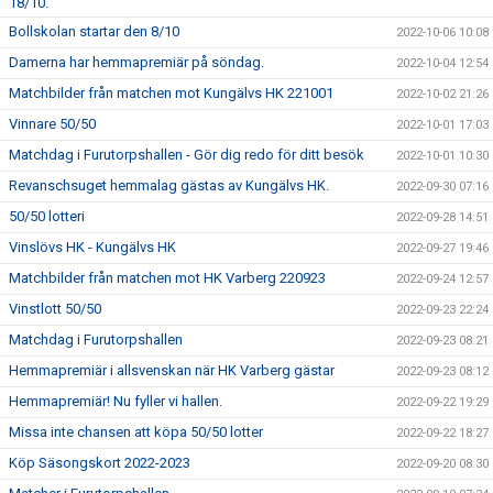
18/10.
Bollskolan startar den 8/10
2022-10-06 10:08
Damerna har hemmapremiär på söndag.
2022-10-04 12:54
Matchbilder från matchen mot Kungälvs HK 221001
2022-10-02 21:26
Vinnare 50/50
2022-10-01 17:03
Matchdag i Furutorpshallen - Gör dig redo för ditt besök
2022-10-01 10:30
Revanschsuget hemmalag gästas av Kungälvs HK.
2022-09-30 07:16
50/50 lotteri
2022-09-28 14:51
Vinslövs HK - Kungälvs HK
2022-09-27 19:46
Matchbilder från matchen mot HK Varberg 220923
2022-09-24 12:57
Vinstlott 50/50
2022-09-23 22:24
Matchdag i Furutorpshallen
2022-09-23 08:21
Hemmapremiär i allsvenskan när HK Varberg gästar
2022-09-23 08:12
Hemmapremiär! Nu fyller vi hallen.
2022-09-22 19:29
Missa inte chansen att köpa 50/50 lotter
2022-09-22 18:27
Köp Säsongskort 2022-2023
2022-09-20 08:30