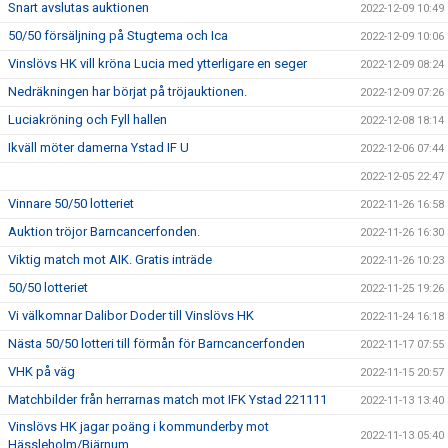
Snart avslutas auktionen
2022-12-09 10:49
50/50 försäljning på Stugtema och Ica
2022-12-09 10:06
Vinslövs HK vill kröna Lucia med ytterligare en seger
2022-12-09 08:24
Nedräkningen har börjat på tröjauktionen.
2022-12-09 07:26
Luciakröning och Fyll hallen
2022-12-08 18:14
Ikväll möter damerna Ystad IF U
2022-12-06 07:44
2022-12-05 22:47
Vinnare 50/50 lotteriet
2022-11-26 16:58
Auktion tröjor Barncancerfonden.
2022-11-26 16:30
Viktig match mot AIK. Gratis inträde
2022-11-26 10:23
50/50 lotteriet
2022-11-25 19:26
Vi välkomnar Dalibor Doder till Vinslövs HK
2022-11-24 16:18
Nästa 50/50 lotteri till förmån för Barncancerfonden
2022-11-17 07:55
VHK på väg
2022-11-15 20:57
Matchbilder från herrarnas match mot IFK Ystad 221111
2022-11-13 13:40
Vinslövs HK jagar poäng i kommunderby mot
2022-11-13 05:40
Hässleholm/Bjärnum