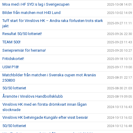
Moa med i HF SYD:s lag i Sverigecupen
2025-10-08 14:01
Bilder från matchen mot H43 Lund
2025-10-02 14:09
Tuff start för Vinslövs HK – Andra raka förlusten trots stark
2025-09-27 11:11
jakt
Resultat 50/50 lotteriet!
2025-09-26 22:30
TEAM 500!
2025-09-23 11:43
Seriepremiär för herrarna!
2025-09-20 10:27
Fritidskortet!
2025-09-18 10:13
USM P18!
2025-09-17 19:00
Matchbilder från matchen i Svenska cupen mot Aranäs
2025-08-31 22:17
250830
50/50 lotteriet
2025-08-30 21:03
Årsmöte i Vinslövs Handbollsklubb
2025-08-19 09:05
Vinslövs HK med en första drömkvart innan lågan
2024-10-13 16:43
slocknade
Vinslövs HK betvingade Kungälv efter visst besvär
2024-10-13 16:02
50/50 lotteriet
2024-10-12 16:48