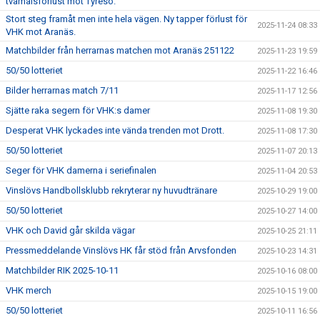
tvåmålsförlust mot Tyresö.
Stort steg framåt men inte hela vägen. Ny tapper förlust för
2025-11-24 08:33
VHK mot Aranäs.
Matchbilder från herrarnas matchen mot Aranäs 251122
2025-11-23 19:59
50/50 lotteriet
2025-11-22 16:46
Bilder herrarnas match 7/11
2025-11-17 12:56
Sjätte raka segern för VHK:s damer
2025-11-08 19:30
Desperat VHK lyckades inte vända trenden mot Drott.
2025-11-08 17:30
50/50 lotteriet
2025-11-07 20:13
Seger för VHK damerna i seriefinalen
2025-11-04 20:53
Vinslövs Handbollsklubb rekryterar ny huvudtränare
2025-10-29 19:00
50/50 lotteriet
2025-10-27 14:00
VHK och David går skilda vägar
2025-10-25 21:11
Pressmeddelande Vinslövs HK får stöd från Arvsfonden
2025-10-23 14:31
Matchbilder RIK 2025-10-11
2025-10-16 08:00
VHK merch
2025-10-15 19:00
50/50 lotteriet
2025-10-11 16:56