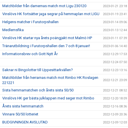
Matchbilder från damernas match mot Ligu 230120
2023-01-21 23:18
Vinslövs HK fortsätter jaga segrar på hemmaplan mot LIGU
2023-01-19 23:41
Helgens matcher i Furutorpshallen
2023-01-14 09:06
Medlemsfika
2023-01-13 12:44
Vinslövs HK startar nya årets poängjakt mot Malmö HP
2023-01-11 07:39
Tränarutbildning i Furutorpshallen den 7 och 8 januari!
2023-01-06 14:40
Informationsbrev och Gott Nytt År
2022-12-29 17:53
2022-12-24 07:50
Saknar ni Bingolotter till Uppesittarkvällen?
2022-12-23 13:16
Matchbilder från herrarnas match mot Rimbo HK Roslagen
2022-12-21 23:09
221221
Sista hemmamatchen och årets sista 50/50
2022-12-21 08:52
Vinslövs HK ger bästa julklappen med seger mot Rimbo
2022-12-20 18:09
Årets sista hemmamatch
2022-12-16 08:36
Vinnare 50/50 lotteriet
2022-12-09 20:36
BUDGIVNINGEN AVSLUTAD
2022-12-09 12:03