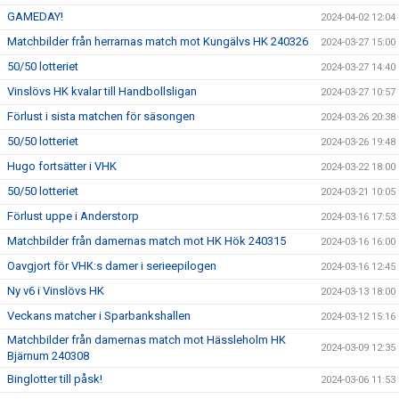
GAMEDAY!
2024-04-02 12:04
Matchbilder från herrarnas match mot Kungälvs HK 240326
2024-03-27 15:00
50/50 lotteriet
2024-03-27 14:40
Vinslövs HK kvalar till Handbollsligan
2024-03-27 10:57
Förlust i sista matchen för säsongen
2024-03-26 20:38
50/50 lotteriet
2024-03-26 19:48
Hugo fortsätter i VHK
2024-03-22 18:00
50/50 lotteriet
2024-03-21 10:05
Förlust uppe i Anderstorp
2024-03-16 17:53
Matchbilder från damernas match mot HK Hök 240315
2024-03-16 16:00
Oavgjort för VHK:s damer i serieepilogen
2024-03-16 12:45
Ny v6 i Vinslövs HK
2024-03-13 18:00
Veckans matcher i Sparbankshallen
2024-03-12 15:16
Matchbilder från damernas match mot Hässleholm HK
2024-03-09 12:35
Bjärnum 240308
Binglotter till påsk!
2024-03-06 11:53