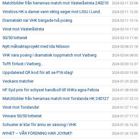
Matchbilder från herrarnas match mot VästeråsIrsta 240210
2024-02-11 23:08
Vinslövs HK:s damer vann viktig seger mot LIGU i Lund.
2024-02-11 15:20
Dramatiskt när VHK bärgade två poäng
2024-02-11 15:16
Vinst mot VästeråsIrsta
2024-02-10 17:53
50/50 lotteriet
2024-02-10 17:40
Nytt målvaktsprojekt med Ida Nilsson
2024-02-08 21:18
VHK nära poäng i dramatisk toppmatch mot Varberg
2024-02-04 08:05
Tufft förlust i Varberg…
2024-02-03 16:37
Uppdaterad QR kod för att se P16 idag!
2024-02-03 10:00
Veckans matcher
2024-01-29 20:00
HF Syd pris för schysst handboll till VHKs egna Felicia
2024-01-28 09:00
Matchbilder från herrarnas match mot Torslanda HK 240127
2024-01-27 22:13
Vinst mot Torslanda!
2024-01-27 17:42
Vinnare 50/50 lotteriet
2024-01-27 17:15
Schuster är klar för ännu en säsong i VHK
2024-01-26 16:02
NYHET – VÅR FÖRENING HAR JOYNAT!
2024-01-26 10:00