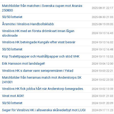
Matchbilder från matchen i Svenska cupen mot Aranäs
2025-08-31 22:17
250830
50/50 lotteriet
2025-08-30 21:03
Årsmöte i Vinslövs Handbollsklubb
2025-08-19 09:05
Vinslövs HK med en första drömkvart innan lågan
2024-10-13 16:43
slocknade
Vinslövs HK betvingade Kungälv efter visst besvär
2024-10-13 16:02
50/50 lotteriet
2024-10-12 16:48
Köp Toalettpapper och Hushållpapper och stöd VHK
2024-10-11 15:53
Erik Hansson mot landslaget!
2024-10-04 12:00
Vinslövs HK:s damer vann seriepremiären i Ystad
2024-10-03 22:21
Matchbilder från herrarnas match mot Anderstorps SK
2024-10-02 23:33
241001
Vinslövs HK fick jobba hårt när Anderstorp besegrades.
2024-10-02 13:33
Vinst mot ASK!
2024-10-01 21:03
50/50 lotteriet
2024-10-01 20:09
Seger för Vinslövs HK i allsvenska skånederbyt mot LUGI
2024-09-17 11:23