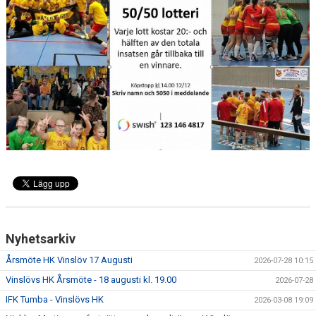
MATCHER
LÄNKAR
BLI MEDLEM!
VFC CUPEN
VHK SOCIALA MEDIER
VHK SHOP
TEAM 500
HERRARNAS RESULTAT & TABELL
Nyhetsarkiv
DAMERNAS RESULTAT & TABELL
Årsmöte HK Vinslöv 17 Augusti
2026-07-28 10:15
Vinslövs HK Årsmöte - 18 augusti kl. 19.00
2026-07-28
IFK Tumba - Vinslövs HK
2026-03-08 19:09