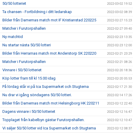
50/50 lotteriet
2022-03-02 19:52
Ta chansen - Fortbildning i ditt ledarskap
2022-03-02 08:39
Bilder från Damernas match mot IF Kristianstad 220225
2022-02-27 15:23
Matcher i Furutorpshallen
2022-02-27 09:40
Ny matchtid
2022-02-23 13:35
Nu startar nästa 50/50 lotteri
2022-02-23 12:00
Bilder från Herrarnas match mot Anderstorp SK 220220
2022-02-21 23:29
Matcher i Furutorpshallen
2022-02-21 08:26
Vinnare i 50/50 lotteriet
2022-02-20 18:36
Köp lotter fram till kl 15.00 idag
2022-02-20 05:53
På lördag står vi på Ica Supermarket och Stugtema
2022-02-17 21:30
Nu drar vi igång söndagens 50/50 lotteri.
2022-02-14 17:26
Bilder från Damernas match mot Helsingborg HK 220211
2022-02-12 22:40
Dagens vinnare i 50/50 lotteriet
2022-02-12 16:47
Topplaget från kabelbyn gästar Furutorpshallen.
2022-02-12 10:47
Vi säljer 50/50 lotter vid Ica Supermarket och Stugtema
2022-02-12 08:37