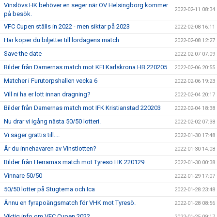
Vinslövs HK behöver en seger när OV Helsingborg kommer
2022-02-11 08:34
på besök.
VFC Cupen ställs in 2022 - men siktar på 2023
2022-02-08 16:11
Här köper du biljetter till lördagens match
2022-02-08 12:27
Save the date
2022-02-07 07:09
Bilder från Damernas match mot KFI Karlskrona HB 220205
2022-02-06 20:55
Matcher i Furutorpshallen vecka 6
2022-02-06 19:23
Vill ni ha er lott innan dragning?
2022-02-04 20:17
Bilder från Damernas match mot IFK Kristianstad 220203
2022-02-04 18:38
Nu drar vi igång nästa 50/50 lotteri.
2022-02-02 07:38
Vi säger grattis till....
2022-01-30 17:48
Är du innehavaren av Vinstlotten?
2022-01-30 14:08
Bilder från Herrarnas match mot Tyresö HK 220129
2022-01-30 00:38
Vinnare 50/50
2022-01-29 17:07
50/50 lotter på Stugtema och Ica
2022-01-28 23:48
Ännu en fyrapoängsmatch för VHK mot Tyresö.
2022-01-28 08:56
Viktig info om VFC Cupen 2022
2022-01-25 09:17