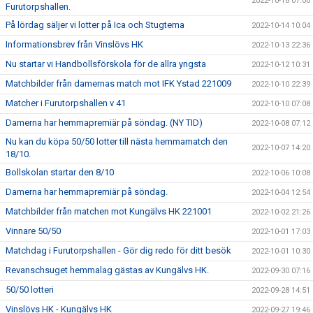
2022-10-18 07:00
Furutorpshallen.
På lördag säljer vi lotter på Ica och Stugtema
2022-10-14 10:04
Informationsbrev från Vinslövs HK
2022-10-13 22:36
Nu startar vi Handbollsförskola för de allra yngsta
2022-10-12 10:31
Matchbilder från damernas match mot IFK Ystad 221009
2022-10-10 22:39
Matcher i Furutorpshallen v 41
2022-10-10 07:08
Damerna har hemmapremiär på söndag. (NY TID)
2022-10-08 07:12
Nu kan du köpa 50/50 lotter till nästa hemmamatch den
2022-10-07 14:20
18/10.
Bollskolan startar den 8/10
2022-10-06 10:08
Damerna har hemmapremiär på söndag.
2022-10-04 12:54
Matchbilder från matchen mot Kungälvs HK 221001
2022-10-02 21:26
Vinnare 50/50
2022-10-01 17:03
Matchdag i Furutorpshallen - Gör dig redo för ditt besök
2022-10-01 10:30
Revanschsuget hemmalag gästas av Kungälvs HK.
2022-09-30 07:16
50/50 lotteri
2022-09-28 14:51
Vinslövs HK - Kungälvs HK
2022-09-27 19:46