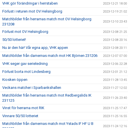
VHK gör förändringar i herrstaben
2023-12-21 18:00
Förlust i returen mot OV Helsingborg
2023-12-19 21:02
Matchbilder från herrarnas match mot OV Helsingborg
2023-12-10 23:43
231208
Förlust mot OV Helsingborg
2023-12-08 21:25
50/50 lotteriet!
2023-12-08 20:16
Nu är den här! Vår egna app, VHK appen
2023-12-08 20:11
Matchbilder från damernas match mot HK Björnen 231206
2023-12-07 07:00
VHK seger gav serieledning
2023-12-06 22:28
Förlust borta mot Lindesberg
2023-12-01 21:12
Kiosken öppen
2023-11-28 13:45
Veckans matcher i Sparbankshallen
2023-11-27 12:02
Matchbilder från herrarnas match mot Redbergslids IK
2023-11-26 23:40
231125
Vinst för herrarna mot RIK
2023-11-25 17:47
Vinnare 50/50 lotteriet
2023-11-25 16:55
Matchbilder från damernas match mot Ystads IF HF U B
2023-11-24 12:16