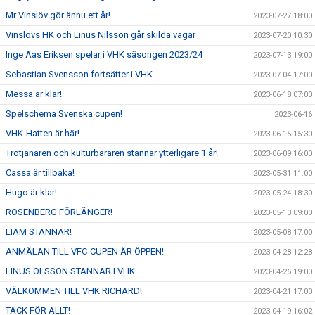
Mr Vinslöv gör ännu ett år!
2023-07-27 18:00
Vinslövs HK och Linus Nilsson går skilda vägar
2023-07-20 10:30
Inge Aas Eriksen spelar i VHK säsongen 2023/24
2023-07-13 19:00
Sebastian Svensson fortsätter i VHK
2023-07-04 17:00
Messa är klar!
2023-06-18 07:00
Spelschema Svenska cupen!
2023-06-16
VHK-Hatten är här!
2023-06-15 15:30
Trotjänaren och kulturbäraren stannar ytterligare 1 år!
2023-06-09 16:00
Cassa är tillbaka!
2023-05-31 11:00
Hugo är klar!
2023-05-24 18:30
ROSENBERG FÖRLÄNGER!
2023-05-13 09:00
LIAM STANNAR!
2023-05-08 17:00
ANMÄLAN TILL VFC-CUPEN ÄR ÖPPEN!
2023-04-28 12:28
LINUS OLSSON STANNAR I VHK
2023-04-26 19:00
VÄLKOMMEN TILL VHK RICHARD!
2023-04-21 17:00
TACK FÖR ALLT!
2023-04-19 16:02