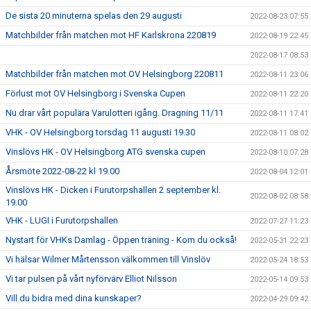
De sista 20 minuterna spelas den 29 augusti
2022-08-23 07:55
Matchbilder från matchen mot HF Karlskrona 220819
2022-08-19 22:45
2022-08-17 08:53
Matchbilder från matchen mot OV Helsingborg 220811
2022-08-11 23:06
Förlust mot OV Helsingborg i Svenska Cupen
2022-08-11 22:20
Nu drar vårt populära Varulotteri igång. Dragning 11/11
2022-08-11 17:41
VHK - OV Helsingborg torsdag 11 augusti 19.30
2022-08-11 08:02
Vinslövs HK - OV Helsingborg ATG svenska cupen
2022-08-10 07:28
Årsmöte 2022-08-22 kl 19.00
2022-08-04 12:01
Vinslövs HK - Dicken i Furutorpshallen 2 september kl.
2022-08-02 08:58
19.00
VHK - LUGI i Furutorpshallen
2022-07-27 11:23
Nystart för VHKs Damlag - Öppen träning - Kom du också!
2022-05-31 22:23
Vi hälsar Wilmer Mårtensson välkommen till Vinslöv
2022-05-24 18:53
Vi tar pulsen på vårt nyförvärv Elliot Nilsson
2022-05-14 09:53
Vill du bidra med dina kunskaper?
2022-04-29 09:42