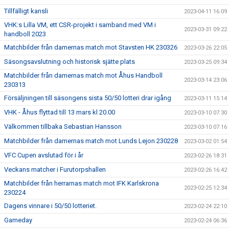
Tillfälligt kansli
2023-04-11 16:09
VHK:s Lilla VM, ett CSR-projekt i samband med VM i
2023-03-31 09:22
handboll 2023
Matchbilder från damernas match mot Stavsten HK 230326
2023-03-26 22:05
Säsongsavslutning och historisk sjätte plats
2023-03-25 09:34
Matchbilder från damernas match mot Åhus Handboll
2023-03-14 23:06
230313
Försäljningen till säsongens sista 50/50 lotteri drar igång
2023-03-11 15:14
VHK - Åhus flyttad till 13 mars kl 20.00
2023-03-10 07:30
Välkommen tillbaka Sebastian Hansson
2023-03-10 07:16
Matchbilder från damernas match mot Lunds Lejon 230228
2023-03-02 01:54
VFC Cupen avslutad för i år
2023-02-26 18:31
Veckans matcher i Furutorpshallen
2023-02-26 16:42
Matchbilder från herrarnas match mot IFK Karlskrona
2023-02-25 12:34
230224
Dagens vinnare i 50/50 lotteriet.
2023-02-24 22:10
Gameday
2023-02-24 06:36