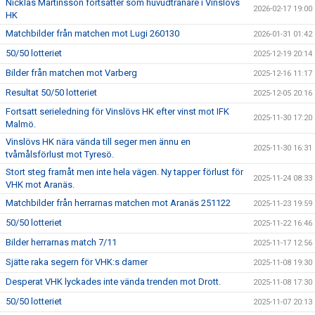
Nicklas Martinsson fortsätter som huvudtränare i Vinslövs
2026-02-17 19:00
HK
Matchbilder från matchen mot Lugi 260130
2026-01-31 01:42
50/50 lotteriet
2025-12-19 20:14
Bilder från matchen mot Varberg
2025-12-16 11:17
Resultat 50/50 lotteriet
2025-12-05 20:16
Fortsatt serieledning för Vinslövs HK efter vinst mot IFK
2025-11-30 17:20
Malmö.
Vinslövs HK nära vända till seger men ännu en
2025-11-30 16:31
tvåmålsförlust mot Tyresö.
Stort steg framåt men inte hela vägen. Ny tapper förlust för
2025-11-24 08:33
VHK mot Aranäs.
Matchbilder från herrarnas matchen mot Aranäs 251122
2025-11-23 19:59
50/50 lotteriet
2025-11-22 16:46
Bilder herrarnas match 7/11
2025-11-17 12:56
Sjätte raka segern för VHK:s damer
2025-11-08 19:30
Desperat VHK lyckades inte vända trenden mot Drott.
2025-11-08 17:30
50/50 lotteriet
2025-11-07 20:13