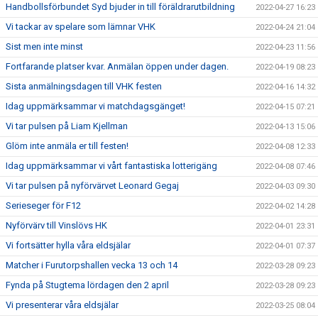
Handbollsförbundet Syd bjuder in till föräldrarutbildning
2022-04-27 16:23
Vi tackar av spelare som lämnar VHK
2022-04-24 21:04
Sist men inte minst
2022-04-23 11:56
Fortfarande platser kvar. Anmälan öppen under dagen.
2022-04-19 08:23
Sista anmälningsdagen till VHK festen
2022-04-16 14:32
Idag uppmärksammar vi matchdagsgänget!
2022-04-15 07:21
Vi tar pulsen på Liam Kjellman
2022-04-13 15:06
Glöm inte anmäla er till festen!
2022-04-08 12:33
Idag uppmärksammar vi vårt fantastiska lotterigäng
2022-04-08 07:46
Vi tar pulsen på nyförvärvet Leonard Gegaj
2022-04-03 09:30
Serieseger för F12
2022-04-02 14:28
Nyförvärv till Vinslövs HK
2022-04-01 23:31
Vi fortsätter hylla våra eldsjälar
2022-04-01 07:37
Matcher i Furutorpshallen vecka 13 och 14
2022-03-28 09:23
Fynda på Stugtema lördagen den 2 april
2022-03-28 09:23
Vi presenterar våra eldsjälar
2022-03-25 08:04