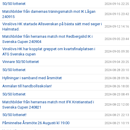
50/50 lotteriet
2024-09-16 22:25
Matchbilder från damernas träningsmatch mot IK Lågan
2024-09-15 23:42
240915
Vinslövs HK startade Allsvenskan på bästa sätt med seger i
2024-09-12 14:16
Halmstad.
Matchbilder från herrarnas match mot Redbergslid IK i
2024-09-05 23:44
Svenska Cupen 240904
Vinslövs HK har kopplat greppet om kvartsfinalplatsen i
2024-09-05 09:30
ATG Svenska cupen
Vinnare 50/50 lotteriet
2024-09-04 20:25
50/50 lotteriet
2024-08-28 20:10
Hyllningar i samband med årsmötet
2024-08-28 09:36
Anmälan till handbollsskolan!
2024-08-26 18:00
50/50 lotteriet
2024-08-23 08:49
Matchbilder från herrarnas match mot IFK Kristianstad i
2024-08-22 12:00
Svenska Cupen 240821
50/50 lotteriet!
2024-08-21 22:13
Påminnelse Årsmöte 26 Augusti kl 19.00
2024-08-21 10:19