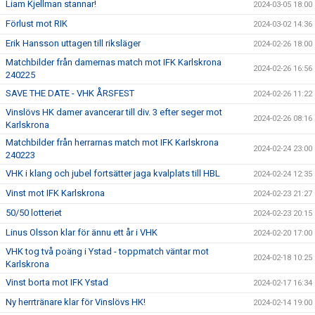
Liam Kjellman stannar!
2024-03-05 18:00
Förlust mot RIK
2024-03-02 14:36
Erik Hansson uttagen till riksläger
2024-02-26 18:00
Matchbilder från damernas match mot IFK Karlskrona
2024-02-26 16:56
240225
SAVE THE DATE - VHK ÅRSFEST
2024-02-26 11:22
Vinslövs HK damer avancerar till div. 3 efter seger mot
2024-02-26 08:16
Karlskrona
Matchbilder från herrarnas match mot IFK Karlskrona
2024-02-24 23:00
240223
VHK i klang och jubel fortsätter jaga kvalplats till HBL
2024-02-24 12:35
Vinst mot IFK Karlskrona
2024-02-23 21:27
50/50 lotteriet
2024-02-23 20:15
Linus Olsson klar för ännu ett år i VHK
2024-02-20 17:00
VHK tog två poäng i Ystad - toppmatch väntar mot
2024-02-18 10:25
Karlskrona
Vinst borta mot IFK Ystad
2024-02-17 16:34
Ny herrtränare klar för Vinslövs HK!
2024-02-14 19:00