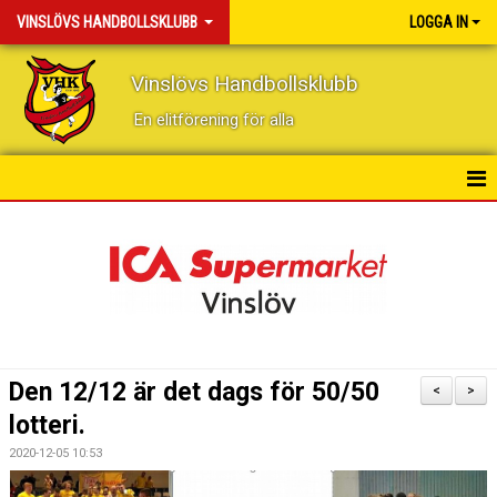
VINSLÖVS HANDBOLLSKLUBB
LOGGA IN
Vinslövs Handbollsklubb
En elitförening för alla
HEM
NYHETER
KONTAKT
KALENDER
Den 12/12 är det dags för 50/50
<
>
BILDGALLERI
lotteri.
2020-12-05 10:53
DOKUMENT