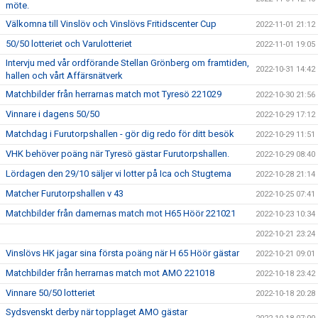
möte.
Välkomna till Vinslöv och Vinslövs Fritidscenter Cup
2022-11-01 21:12
50/50 lotteriet och Varulotteriet
2022-11-01 19:05
Intervju med vår ordförande Stellan Grönberg om framtiden,
2022-10-31 14:42
hallen och vårt Affärsnätverk
Matchbilder från herrarnas match mot Tyresö 221029
2022-10-30 21:56
Vinnare i dagens 50/50
2022-10-29 17:12
Matchdag i Furutorpshallen - gör dig redo för ditt besök
2022-10-29 11:51
VHK behöver poäng när Tyresö gästar Furutorpshallen.
2022-10-29 08:40
Lördagen den 29/10 säljer vi lotter på Ica och Stugtema
2022-10-28 21:14
Matcher Furutorpshallen v 43
2022-10-25 07:41
Matchbilder från damernas match mot H65 Höör 221021
2022-10-23 10:34
2022-10-21 23:24
Vinslövs HK jagar sina första poäng när H 65 Höör gästar
2022-10-21 09:01
Matchbilder från herrarnas match mot AMO 221018
2022-10-18 23:42
Vinnare 50/50 lotteriet
2022-10-18 20:28
Sydsvenskt derby när topplaget AMO gästar