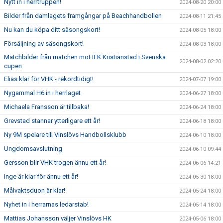
Nytt in i herrtruppen!
2024-08-20 20:00
Bilder från damlagets framgångar på Beachhandbollen
2024-08-11 21:45
Nu kan du köpa ditt säsongskort!
2024-08-05 18:00
Försäljning av säsongskort!
2024-08-03 18:00
Matchbilder från matchen mot IFK Kristianstad i Svenska
2024-08-02 02:20
cupen
Elias klar för VHK - rekordtidigt!
2024-07-07 19:00
Nygammal H6 in i herrlaget
2024-06-27 18:00
Michaela Fransson är tillbaka!
2024-06-24 18:00
Grevstad stannar ytterligare ett år!
2024-06-18 18:00
Ny 9M spelare till Vinslövs Handbollsklubb
2024-06-10 18:00
Ungdomsavslutning
2024-06-10 09:44
Gersson blir VHK trogen ännu ett år!
2024-06-06 14:21
Inge är klar för ännu ett år!
2024-05-30 18:00
Målvaktsduon är klar!
2024-05-24 18:00
Nyhet in i herrarnas ledarstab!
2024-05-14 18:00
Mattias Johansson väljer Vinslövs HK
2024-05-06 18:00