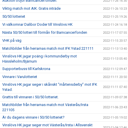
Auktion tröjor Barncancerfonden.
2022-11-26 16:30
Viktig match mot AIK. Gratis inträde
2022-11-26 10:23
50/50 lotteriet
2022-11-25 19:26
Vi välkomnar Dalibor Doder till Vinslövs HK
2022-11-24 16:18
Nästa 50/50 lotteri till förmån för Barncancerfonden
2022-11-17 07:55
VHK på väg
2022-11-15 20:57
Matchbilder från herrarnas match mot IFK Ystad 221111
2022-11-13 13:40
Vinslövs HK jagar poäng i kommunderby mot
2022-11-13 05:40
Hässleholm/Bjärnum
Supporterbuss till Karlskrona
2022-11-12 09:47
Vinnare i Varulotteriet
2022-11-11 20:50
Vinslövs HK jagar seger i skånskt ”mårtensderby” mot IFK
2022-11-11 07:40
Ystad.
Grattis till vinnaren i 50/50 lotteriet.
2022-11-09 07:38
Matchbilder från herrarnas match mot Västerås/Irsta
2022-11-06 23:43
221105
Är du dagens vinnare i 50/50 lotteriet?
2022-11-05 19:02
Vinslövs HK jagar seger mot Västerås/Irsta i Allsvenskt
2022-11-04 12:46