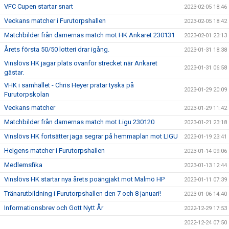
VFC Cupen startar snart
2023-02-05 18:46
Veckans matcher i Furutorpshallen
2023-02-05 18:42
Matchbilder från damernas match mot HK Ankaret 230131
2023-02-01 23:13
Årets första 50/50 lotteri drar igång.
2023-01-31 18:38
Vinslövs HK jagar plats ovanför strecket när Ankaret
2023-01-31 06:58
gästar.
VHK i samhället - Chris Heyer pratar tyska på
2023-01-29 20:09
Furutorpskolan
Veckans matcher
2023-01-29 11:42
Matchbilder från damernas match mot Ligu 230120
2023-01-21 23:18
Vinslövs HK fortsätter jaga segrar på hemmaplan mot LIGU
2023-01-19 23:41
Helgens matcher i Furutorpshallen
2023-01-14 09:06
Medlemsfika
2023-01-13 12:44
Vinslövs HK startar nya årets poängjakt mot Malmö HP
2023-01-11 07:39
Tränarutbildning i Furutorpshallen den 7 och 8 januari!
2023-01-06 14:40
Informationsbrev och Gott Nytt År
2022-12-29 17:53
2022-12-24 07:50