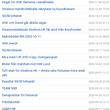
Seger för VHK damerna i seriefinalen
2025-11-04 20:53
Vinslövs Handbollsklubb rekryterar ny huvudtränare
2025-10-29 19:00
50/50 lotteriet
2025-10-27 14:00
VHK och David går skilda vägar
2025-10-25 21:11
Pressmeddelande Vinslövs HK får stöd från Arvsfonden
2025-10-23 14:31
Matchbilder RIK 2025-10-11
2025-10-16 08:00
VHK merch
2025-10-15 19:00
50/50 lotteriet
2025-10-11 16:56
Moa med i HF SYD:s lag i Sverigecupen
2025-10-08 14:01
Bilder från matchen mot H43 Lund
2025-10-02 14:09
Tuff start för Vinslövs HK – Andra raka förlusten trots stark
2025-09-27 11:11
jakt
Resultat 50/50 lotteriet!
2025-09-26 22:30
TEAM 500!
2025-09-23 11:43
Seriepremiär för herrarna!
2025-09-20 10:27
Fritidskortet!
2025-09-18 10:13
USM P18!
2025-09-17 19:00