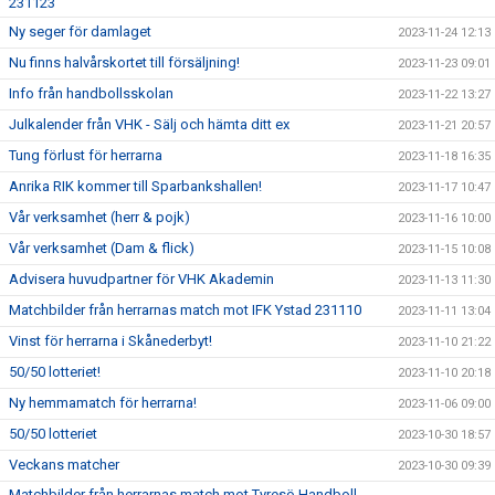
231123
Ny seger för damlaget
2023-11-24 12:13
Nu finns halvårskortet till försäljning!
2023-11-23 09:01
Info från handbollsskolan
2023-11-22 13:27
Julkalender från VHK - Sälj och hämta ditt ex
2023-11-21 20:57
Tung förlust för herrarna
2023-11-18 16:35
Anrika RIK kommer till Sparbankshallen!
2023-11-17 10:47
Vår verksamhet (herr & pojk)
2023-11-16 10:00
Vår verksamhet (Dam & flick)
2023-11-15 10:08
Advisera huvudpartner för VHK Akademin
2023-11-13 11:30
Matchbilder från herrarnas match mot IFK Ystad 231110
2023-11-11 13:04
Vinst för herrarna i Skånederbyt!
2023-11-10 21:22
50/50 lotteriet!
2023-11-10 20:18
Ny hemmamatch för herrarna!
2023-11-06 09:00
50/50 lotteriet
2023-10-30 18:57
Veckans matcher
2023-10-30 09:39
Matchbilder från herrarnas match mot Tyresö Handboll