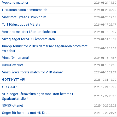
Veckans matcher
2024-01-24 14:30
Herrarnas nästa hemmamatch
2024-01-23 09:00
Vinst mot Tyresö i Stockholm
2024-01-20 17:56
Tuff förlust uppe i Märsta
2024-01-17 22:17
Veckans matcher i Sparbankshallen
2024-01-16 12:19
Viktig seger för VHK i årspremiären
2024-01-14 18:07
Knapp förlust för VHK:s damer när segerraden bröts mot
2024-01-14 18:03
Ystads IF
Vinst för herrarna!
2024-01-13 17:57
50/50 lotteriet
2024-01-13 17:56
Vinst i årets första match för VHK damer.
2024-01-10 22:27
GOTT NYTT ÅR!
2023-12-31 12:00
GOD JUL!
2023-12-24 10:00
VHK seger i årsavslutningen mot Drott hemma i
2023-12-22 23:10
Sparbankshallen!
50/50 lotteriet
2023-12-22 22:26
Seger för herrarna mot HK Drott
2023-12-22 21:27