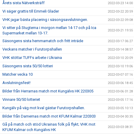
Årets sista Nätverksträff
2022-03-23 14:00
Vi säger grattis till Emmeli Glader
2022-03-22 20:59
VHK jagar bästa placering i säsongsavslutningen.
2022-03-22 09:08
Vi sitter på Stugtema i morgon mellan 14-17 och på Ica
2022-03-21 19:55
Supermarket mellan 13-17.
Säsongens sista hemmamatch och fritt inträde
2022-03-17 06:27
Veckans matcher i Furutorpshallen
2022-03-14 08:57
VHK stöttar TUFFs arbete i Ukraina
2022-03-10 20:09
Säsongens sista 50/50 lotteri
2022-03-10 19:06
Matcher vecka 10
2022-03-07 07:16
Avslutningsfest!
2022-03-06 18:45
Bilder från Herrarnas match mot Kungälvs HK 220305
2022-03-06 01:28
Vinnare 50/50 lotteriet
2022-03-05 17:16
Kungälv på väg mot kval gästar Furutorpshallen.
2022-03-05 10:13
Bilder från Damernas match mot KFUM Kalmar 220303
2022-03-04 00:35
Gå på match och stöd Ukrainas folk på flykt; VHK mot
2022-03-03 08:31
KFUM Kalmar och Kungälvs HK