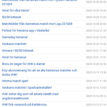
2023-10-30 00:20
231029
Vinst för våra herrar!
2023-10-29 16:50
50/50 lotteriet
2023-10-29 15:42
Matchbilder från damernas match mot Ligu 231028
2023-10-28 20:00
Förlust för herrarna upp i Västerås!
2023-10-25 21:29
Gameday herrarna!
2023-10-25 10:42
Veckans matcher!
2023-10-23 15:25
Vinnare i 50/50 lotteriet
2023-10-21 17:58
Vinst för herrarna!
2023-10-21 17:41
Ännu en seger för VHK:s damer
2023-10-20 22:36
Köp abonnemang för att se alla herrarnas matcher och
2023-10-19 13:36
stötta VHK!
Himma match igen!
2023-10-17 11:30
Veckans matcher i Sparbankshallen!
2023-10-16 13:03
VHK söker dig som vill arbeta ideellt med
2023-10-16 09:16
ungdomssektionen
VHK fick revansch på Karlskrona
2023-10-15 21:16