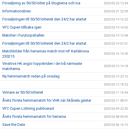
Försäljning av 50/50 lotter på Stugtema och Ica
2023-02-23 13:34
Informationsbrev
2023-02-21 22:09
Försäljningen till 50/50 lotteriet den 24/2 har startat.
2023-02-19 16:22
VFC Cupen tillbaka igen
2023-02-19 14:02
Matcher i Furutorpshallen
2023-02-19 13:58
Försäljningen till 50/50 lotteriet den 24/2 har startat.
2023-02-19 07:01
Matchbilder från herrarnas match mot HF Karlskrona
2023-02-16 14:35
230215
Vinslövs HK avgör toppstriden i de två närmaste
2023-02-15 14:18
matcherna.
Ny hemmamatch redan på onsdag
2023-02-13 23:15
2023-02-12 18:22
Vinnare av 50/50 lotteriet
2023-02-11 16:44
Årets första hemmamatch för VHK när Skånela gästar
2023-02-11 08:01
VFC Cupen Lottning publicerad
2023-02-09 22:35
Årets första hemmamatch för herrarna
2023-02-08 09:05
Save the Date
2023-02-06 16:15