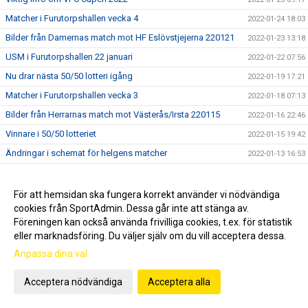
Matcher i Furutorpshallen vecka 4
2022-01-24 18:03
Bilder från Damernas match mot HF Eslövstjejerna 220121
2022-01-23 13:18
USM i Furutorpshallen 22 januari
2022-01-22 07:56
Nu drar nästa 50/50 lotteri igång
2022-01-19 17:21
Matcher i Furutorpshallen vecka 3
2022-01-18 07:13
Bilder från Herrarnas match mot Västerås/Irsta 220115
2022-01-16 22:46
Vinnare i 50/50 lotteriet
2022-01-15 19:42
Ändringar i schemat för helgens matcher
2022-01-13 16:53
Lördagens hemmamatch mot Västerås Irsta
2022-01-10 22:12
Matcher vecka 2
2022-01-10 08:51
För att hemsidan ska fungera korrekt använder vi nödvändiga
cookies från SportAdmin. Dessa går inte att stänga av.
Inställt för VHK:s damer
2022-01-07 18:44
Föreningen kan också använda frivilliga cookies, t.ex. för statistik
Årets första 50/50 lotteri
2022-01-06 21:04
eller marknadsföring. Du väljer själv om du vill acceptera dessa.
Matcher
2022-01-06 16:10
Anpassa dina val
Bingolotter slutsålda
2021-12-21 18:30
Acceptera nödvändiga
Acceptera alla
Uppesittarkväll
2021-12-20 20:31
Vinnare i 50/50 lotteriet
2021-12-18 18:22