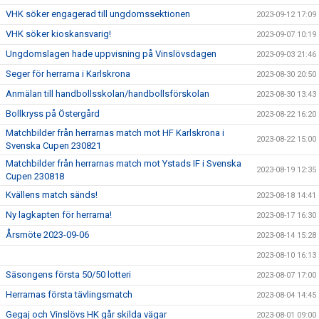
VHK söker engagerad till ungdomssektionen
2023-09-12 17:09
VHK söker kioskansvarig!
2023-09-07 10:19
Ungdomslagen hade uppvisning på Vinslövsdagen
2023-09-03 21:46
Seger för herrarna i Karlskrona
2023-08-30 20:50
Anmälan till handbollsskolan/handbollsförskolan
2023-08-30 13:43
Bollkryss på Östergård
2023-08-22 16:20
Matchbilder från herrarnas match mot HF Karlskrona i
2023-08-22 15:00
Svenska Cupen 230821
Matchbilder från herrarnas match mot Ystads IF i Svenska
2023-08-19 12:35
Cupen 230818
Kvällens match sänds!
2023-08-18 14:41
Ny lagkapten för herrarna!
2023-08-17 16:30
Årsmöte 2023-09-06
2023-08-14 15:28
2023-08-10 16:13
Säsongens första 50/50 lotteri
2023-08-07 17:00
Herrarnas första tävlingsmatch
2023-08-04 14:45
Gegaj och Vinslövs HK går skilda vägar
2023-08-01 09:00