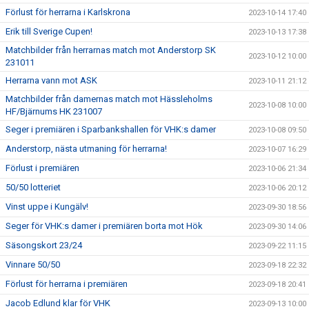
Förlust för herrarna i Karlskrona
2023-10-14 17:40
Erik till Sverige Cupen!
2023-10-13 17:38
Matchbilder från herrarnas match mot Anderstorp SK
2023-10-12 10:00
231011
Herrarna vann mot ASK
2023-10-11 21:12
Matchbilder från damernas match mot Hässleholms
2023-10-08 10:00
HF/Bjärnums HK 231007
Seger i premiären i Sparbankshallen för VHK:s damer
2023-10-08 09:50
Anderstorp, nästa utmaning för herrarna!
2023-10-07 16:29
Förlust i premiären
2023-10-06 21:34
50/50 lotteriet
2023-10-06 20:12
Vinst uppe i Kungälv!
2023-09-30 18:56
Seger för VHK:s damer i premiären borta mot Hök
2023-09-30 14:06
Säsongskort 23/24
2023-09-22 11:15
Vinnare 50/50
2023-09-18 22:32
Förlust för herrarna i premiären
2023-09-18 20:41
Jacob Edlund klar för VHK
2023-09-13 10:00