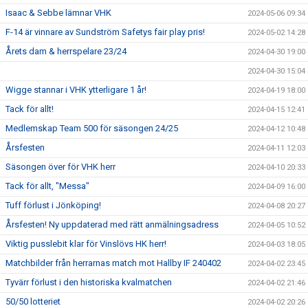
Isaac & Sebbe lämnar VHK
2024-05-06 09:34
F-14 är vinnare av Sundström Safetys fair play pris!
2024-05-02 14:28
Årets dam & herrspelare 23/24
2024-04-30 19:00
2024-04-30 15:04
Wigge stannar i VHK ytterligare 1 år!
2024-04-19 18:00
Tack för allt!
2024-04-15 12:41
Medlemskap Team 500 för säsongen 24/25
2024-04-12 10:48
Årsfesten
2024-04-11 12:03
Säsongen över för VHK herr
2024-04-10 20:33
Tack för allt, "Messa"
2024-04-09 16:00
Tuff förlust i Jönköping!
2024-04-08 20:27
Årsfesten! Ny uppdaterad med rätt anmälningsadress
2024-04-05 10:52
Viktig pusslebit klar för Vinslövs HK herr!
2024-04-03 18:05
Matchbilder från herrarnas match mot Hallby IF 240402
2024-04-02 23:45
Tyvärr förlust i den historiska kvalmatchen
2024-04-02 21:46
50/50 lotteriet
2024-04-02 20:26