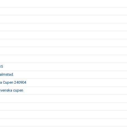
1
15
Halmstad.
ska Cupen 240904
 Svenska cupen