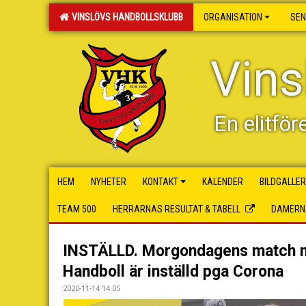
VINSLÖVS HANDBOLLSKLUBB
ORGANISATION
SEN
Vins
En elitför
HEM
NYHETER
KONTAKT
KALENDER
BILDGALLER
TEAM 500
HERRARNAS RESULTAT & TABELL
DAMERNA
INSTÄLLD. Morgondagens match 
Handboll är inställd pga Corona
2020-11-14 14:05