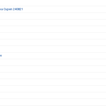
nska Cupen 240821
en