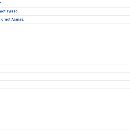
ö.
mot Tyresö.
VHK mot Aranäs.