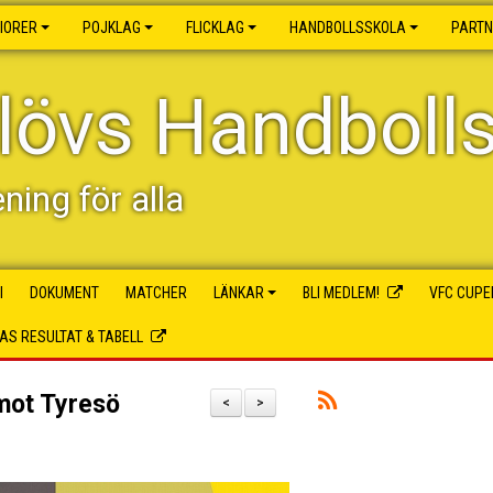
IORER
POJKLAG
FLICKLAG
HANDBOLLSSKOLA
PART
lövs Handboll
ening för alla
I
DOKUMENT
MATCHER
LÄNKAR
BLI MEDLEM!
VFC CUPE
S RESULTAT & TABELL
mot Tyresö
<
>