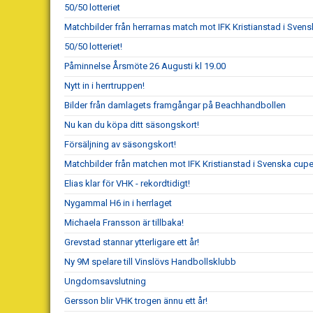
50/50 lotteriet
Matchbilder från herrarnas match mot IFK Kristianstad i Sve
50/50 lotteriet!
Påminnelse Årsmöte 26 Augusti kl 19.00
Nytt in i herrtruppen!
Bilder från damlagets framgångar på Beachhandbollen
Nu kan du köpa ditt säsongskort!
Försäljning av säsongskort!
Matchbilder från matchen mot IFK Kristianstad i Svenska cup
Elias klar för VHK - rekordtidigt!
Nygammal H6 in i herrlaget
Michaela Fransson är tillbaka!
Grevstad stannar ytterligare ett år!
Ny 9M spelare till Vinslövs Handbollsklubb
Ungdomsavslutning
Gersson blir VHK trogen ännu ett år!