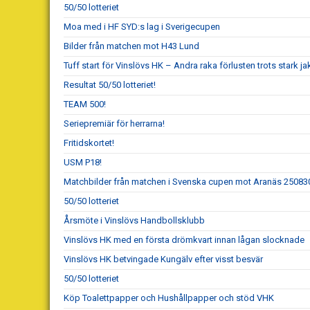
50/50 lotteriet
Moa med i HF SYD:s lag i Sverigecupen
Bilder från matchen mot H43 Lund
Tuff start för Vinslövs HK – Andra raka förlusten trots stark ja
Resultat 50/50 lotteriet!
TEAM 500!
Seriepremiär för herrarna!
Fritidskortet!
USM P18!
Matchbilder från matchen i Svenska cupen mot Aranäs 25083
50/50 lotteriet
Årsmöte i Vinslövs Handbollsklubb
Vinslövs HK med en första drömkvart innan lågan slocknade
Vinslövs HK betvingade Kungälv efter visst besvär
50/50 lotteriet
Köp Toalettpapper och Hushållpapper och stöd VHK