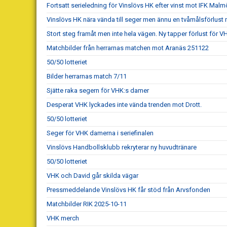
Fortsatt serieledning för Vinslövs HK efter vinst mot IFK Malm
Vinslövs HK nära vända till seger men ännu en tvåmålsförlust 
Stort steg framåt men inte hela vägen. Ny tapper förlust för 
Matchbilder från herrarnas matchen mot Aranäs 251122
50/50 lotteriet
Bilder herrarnas match 7/11
Sjätte raka segern för VHK:s damer
Desperat VHK lyckades inte vända trenden mot Drott.
50/50 lotteriet
Seger för VHK damerna i seriefinalen
Vinslövs Handbollsklubb rekryterar ny huvudtränare
50/50 lotteriet
VHK och David går skilda vägar
Pressmeddelande Vinslövs HK får stöd från Arvsfonden
Matchbilder RIK 2025-10-11
VHK merch