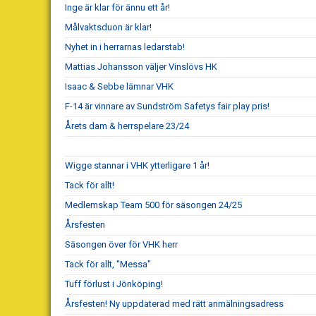
Inge är klar för ännu ett år!
Målvaktsduon är klar!
Nyhet in i herrarnas ledarstab!
Mattias Johansson väljer Vinslövs HK
Isaac & Sebbe lämnar VHK
F-14 är vinnare av Sundström Safetys fair play pris!
Årets dam & herrspelare 23/24
Wigge stannar i VHK ytterligare 1 år!
Tack för allt!
Medlemskap Team 500 för säsongen 24/25
Årsfesten
Säsongen över för VHK herr
Tack för allt, "Messa"
Tuff förlust i Jönköping!
Årsfesten! Ny uppdaterad med rätt anmälningsadress