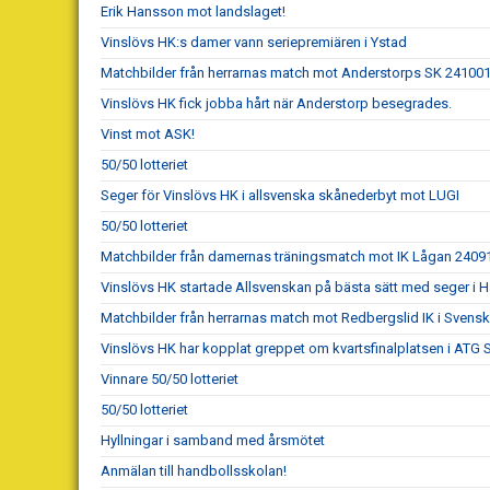
Erik Hansson mot landslaget!
Vinslövs HK:s damer vann seriepremiären i Ystad
Matchbilder från herrarnas match mot Anderstorps SK 24100
Vinslövs HK fick jobba hårt när Anderstorp besegrades.
Vinst mot ASK!
50/50 lotteriet
Seger för Vinslövs HK i allsvenska skånederbyt mot LUGI
50/50 lotteriet
Matchbilder från damernas träningsmatch mot IK Lågan 2409
Vinslövs HK startade Allsvenskan på bästa sätt med seger i 
Matchbilder från herrarnas match mot Redbergslid IK i Sven
Vinslövs HK har kopplat greppet om kvartsfinalplatsen i ATG
Vinnare 50/50 lotteriet
50/50 lotteriet
Hyllningar i samband med årsmötet
Anmälan till handbollsskolan!