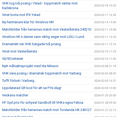
VHK tog två poäng i Ystad - toppmatch väntar mot
2024-02-18 10:25
Karlskrona
Vinst borta mot IFK Ystad
2024-02-17 16:34
Ny herrtränare klar för Vinslövs HK!
2024-02-14 19:00
Matchbilder från herrarnas match mot VästeråsIrsta 240210
2024-02-11 23:08
Vinslövs HK:s damer vann viktig seger mot LIGU i Lund.
2024-02-11 15:20
Dramatiskt när VHK bärgade två poäng
2024-02-11 15:16
Vinst mot VästeråsIrsta
2024-02-10 17:53
50/50 lotteriet
2024-02-10 17:40
Nytt målvaktsprojekt med Ida Nilsson
2024-02-08 21:18
VHK nära poäng i dramatisk toppmatch mot Varberg
2024-02-04 08:05
Tufft förlust i Varberg…
2024-02-03 16:37
Uppdaterad QR kod för att se P16 idag!
2024-02-03 10:00
Veckans matcher
2024-01-29 20:00
HF Syd pris för schysst handboll till VHKs egna Felicia
2024-01-28 09:00
Matchbilder från herrarnas match mot Torslanda HK 240127
2024-01-27 22:13