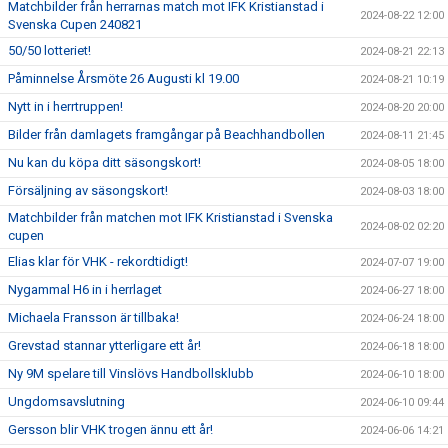
Matchbilder från herrarnas match mot IFK Kristianstad i
2024-08-22 12:00
Svenska Cupen 240821
50/50 lotteriet!
2024-08-21 22:13
Påminnelse Årsmöte 26 Augusti kl 19.00
2024-08-21 10:19
Nytt in i herrtruppen!
2024-08-20 20:00
Bilder från damlagets framgångar på Beachhandbollen
2024-08-11 21:45
Nu kan du köpa ditt säsongskort!
2024-08-05 18:00
Försäljning av säsongskort!
2024-08-03 18:00
Matchbilder från matchen mot IFK Kristianstad i Svenska
2024-08-02 02:20
cupen
Elias klar för VHK - rekordtidigt!
2024-07-07 19:00
Nygammal H6 in i herrlaget
2024-06-27 18:00
Michaela Fransson är tillbaka!
2024-06-24 18:00
Grevstad stannar ytterligare ett år!
2024-06-18 18:00
Ny 9M spelare till Vinslövs Handbollsklubb
2024-06-10 18:00
Ungdomsavslutning
2024-06-10 09:44
Gersson blir VHK trogen ännu ett år!
2024-06-06 14:21