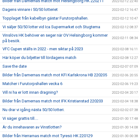
Bilder från Damernas match mot Helsingborg HK 220211
2022-02-12 22:40
Dagens vinnare i 50/50 lotteriet
2022-02-12 16:47
Topplaget från kabelbyn gästar Furutorpshallen.
2022-02-12 10:47
Vi säljer 50/50 lotter vid Ica Supermarket och Stugtema
2022-02-12 08:37
Vinslövs HK behöver en seger när OV Helsingborg kommer
2022-02-11 08:34
på besök.
VFC Cupen ställs in 2022 - men siktar på 2023
2022-02-08 16:11
Här köper du biljetter till lördagens match
2022-02-08 12:27
Save the date
2022-02-07 07:09
Bilder från Damernas match mot KFI Karlskrona HB 220205
2022-02-06 20:55
Matcher i Furutorpshallen vecka 6
2022-02-06 19:23
Vill ni ha er lott innan dragning?
2022-02-04 20:17
Bilder från Damernas match mot IFK Kristianstad 220203
2022-02-04 18:38
Nu drar vi igång nästa 50/50 lotteri.
2022-02-02 07:38
Vi säger grattis till....
2022-01-30 17:48
Är du innehavaren av Vinstlotten?
2022-01-30 14:08
Bilder från Herrarnas match mot Tyresö HK 220129
2022-01-30 00:38