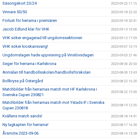
Säsongskort 23/24
2023-09-22 11:15
Vinnare 50/50
2023-09-18 22:32
Förlust för herrarna i premiären
2023-09-18 20:41
Jacob Edlund klar för VHK
2023-09-13 10:00
VHK söker engagerad till ungdomssektionen
2023-09-12 17:09
VHK söker kioskansvarig!
2023-09-07 10:19
Ungdomslagen hade uppvisning på Vinslövsdagen
2023-09-03 21:46
Seger för herrarna i Karlskrona
2023-08-30 20:50
Anmälan till handbollsskolan/handbollsförskolan
2023-08-30 13:43
Bollkryss på Östergård
2023-08-22 16:20
Matchbilder från herrarnas match mot HF Karlskrona i
2023-08-22 15:00
Svenska Cupen 230821
Matchbilder från herrarnas match mot Ystads IF i Svenska
2023-08-19 12:35
Cupen 230818
Kvällens match sänds!
2023-08-18 14:41
Ny lagkapten för herrarna!
2023-08-17 16:30
Årsmöte 2023-09-06
2023-08-14 15:28