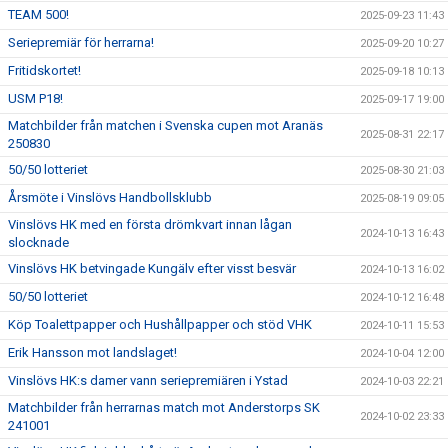
TEAM 500!
2025-09-23 11:43
Seriepremiär för herrarna!
2025-09-20 10:27
Fritidskortet!
2025-09-18 10:13
USM P18!
2025-09-17 19:00
Matchbilder från matchen i Svenska cupen mot Aranäs
2025-08-31 22:17
250830
50/50 lotteriet
2025-08-30 21:03
Årsmöte i Vinslövs Handbollsklubb
2025-08-19 09:05
Vinslövs HK med en första drömkvart innan lågan
2024-10-13 16:43
slocknade
Vinslövs HK betvingade Kungälv efter visst besvär
2024-10-13 16:02
50/50 lotteriet
2024-10-12 16:48
Köp Toalettpapper och Hushållpapper och stöd VHK
2024-10-11 15:53
Erik Hansson mot landslaget!
2024-10-04 12:00
Vinslövs HK:s damer vann seriepremiären i Ystad
2024-10-03 22:21
Matchbilder från herrarnas match mot Anderstorps SK
2024-10-02 23:33
241001