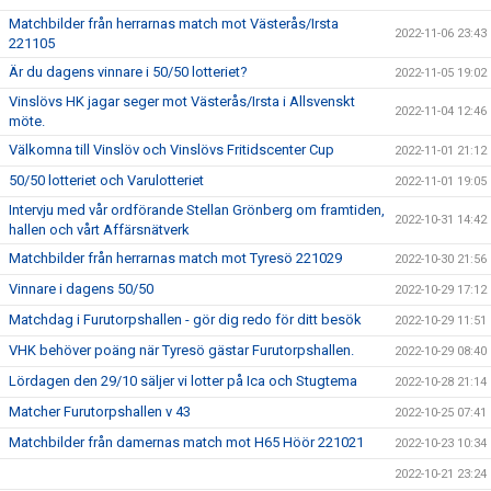
Matchbilder från herrarnas match mot Västerås/Irsta
2022-11-06 23:43
221105
Är du dagens vinnare i 50/50 lotteriet?
2022-11-05 19:02
Vinslövs HK jagar seger mot Västerås/Irsta i Allsvenskt
2022-11-04 12:46
möte.
Välkomna till Vinslöv och Vinslövs Fritidscenter Cup
2022-11-01 21:12
50/50 lotteriet och Varulotteriet
2022-11-01 19:05
Intervju med vår ordförande Stellan Grönberg om framtiden,
2022-10-31 14:42
hallen och vårt Affärsnätverk
Matchbilder från herrarnas match mot Tyresö 221029
2022-10-30 21:56
Vinnare i dagens 50/50
2022-10-29 17:12
Matchdag i Furutorpshallen - gör dig redo för ditt besök
2022-10-29 11:51
VHK behöver poäng när Tyresö gästar Furutorpshallen.
2022-10-29 08:40
Lördagen den 29/10 säljer vi lotter på Ica och Stugtema
2022-10-28 21:14
Matcher Furutorpshallen v 43
2022-10-25 07:41
Matchbilder från damernas match mot H65 Höör 221021
2022-10-23 10:34
2022-10-21 23:24