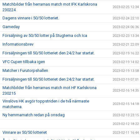
Matchbilder från herrarnas match mot IFK Karlskrona
2023-02-25 12:34
230224
Dagens vinnare i 50/50 lotteriet.
2023-02-24 22:10
Gameday
2023-02-24 06:36
Försäljning av 50/50 lotter på Stugtema och Ica
2023-02-23 13:34
Informationsbrev
2023-02-21 22:09
Försäljningen till 50/50 lotteriet den 24/2 har startat.
2023-02-19 16:22
VFC Cupen tillbaka igen
2023-02-19 14:02
Matcher i Furutorpshallen
2023-02-19 13:58
Försäljningen till 50/50 lotteriet den 24/2 har startat.
2023-02-19 07:01
Matchbilder från herrarnas match mot HF Karlskrona
2023-02-16 14:35
230215
Vinslövs HK avgör toppstriden i de två närmaste
2023-02-15 14:18
matcherna.
Ny hemmamatch redan på onsdag
2023-02-13 23:15
2023-02-12 18:22
Vinnare av 50/50 lotteriet
2023-02-11 16:44