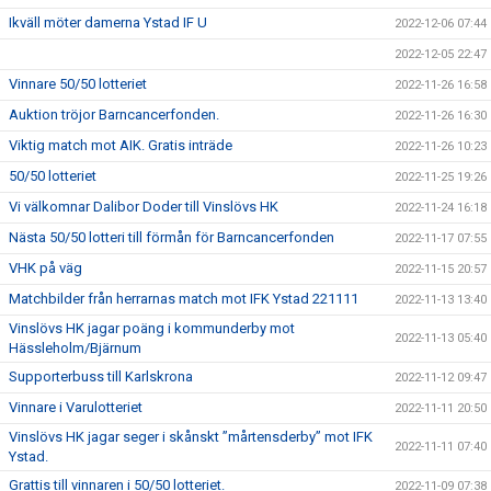
Ikväll möter damerna Ystad IF U
2022-12-06 07:44
2022-12-05 22:47
Vinnare 50/50 lotteriet
2022-11-26 16:58
Auktion tröjor Barncancerfonden.
2022-11-26 16:30
Viktig match mot AIK. Gratis inträde
2022-11-26 10:23
50/50 lotteriet
2022-11-25 19:26
Vi välkomnar Dalibor Doder till Vinslövs HK
2022-11-24 16:18
Nästa 50/50 lotteri till förmån för Barncancerfonden
2022-11-17 07:55
VHK på väg
2022-11-15 20:57
Matchbilder från herrarnas match mot IFK Ystad 221111
2022-11-13 13:40
Vinslövs HK jagar poäng i kommunderby mot
2022-11-13 05:40
Hässleholm/Bjärnum
Supporterbuss till Karlskrona
2022-11-12 09:47
Vinnare i Varulotteriet
2022-11-11 20:50
Vinslövs HK jagar seger i skånskt ”mårtensderby” mot IFK
2022-11-11 07:40
Ystad.
Grattis till vinnaren i 50/50 lotteriet.
2022-11-09 07:38