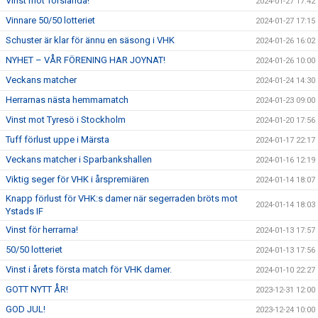
Vinst mot Torslanda!
2024-01-27 17:42
Vinnare 50/50 lotteriet
2024-01-27 17:15
Schuster är klar för ännu en säsong i VHK
2024-01-26 16:02
NYHET – VÅR FÖRENING HAR JOYNAT!
2024-01-26 10:00
Veckans matcher
2024-01-24 14:30
Herrarnas nästa hemmamatch
2024-01-23 09:00
Vinst mot Tyresö i Stockholm
2024-01-20 17:56
Tuff förlust uppe i Märsta
2024-01-17 22:17
Veckans matcher i Sparbankshallen
2024-01-16 12:19
Viktig seger för VHK i årspremiären
2024-01-14 18:07
Knapp förlust för VHK:s damer när segerraden bröts mot
2024-01-14 18:03
Ystads IF
Vinst för herrarna!
2024-01-13 17:57
50/50 lotteriet
2024-01-13 17:56
Vinst i årets första match för VHK damer.
2024-01-10 22:27
GOTT NYTT ÅR!
2023-12-31 12:00
GOD JUL!
2023-12-24 10:00