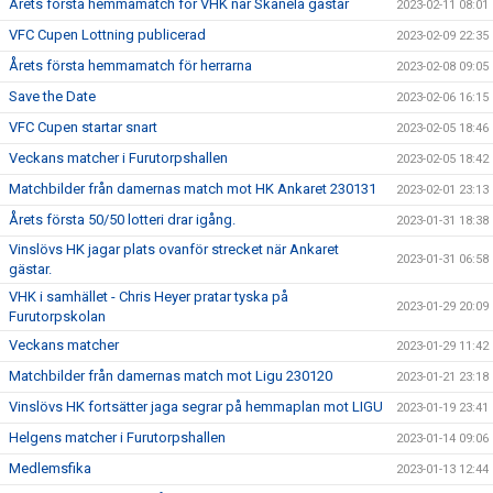
Årets första hemmamatch för VHK när Skånela gästar
2023-02-11 08:01
VFC Cupen Lottning publicerad
2023-02-09 22:35
Årets första hemmamatch för herrarna
2023-02-08 09:05
Save the Date
2023-02-06 16:15
VFC Cupen startar snart
2023-02-05 18:46
Veckans matcher i Furutorpshallen
2023-02-05 18:42
Matchbilder från damernas match mot HK Ankaret 230131
2023-02-01 23:13
Årets första 50/50 lotteri drar igång.
2023-01-31 18:38
Vinslövs HK jagar plats ovanför strecket när Ankaret
2023-01-31 06:58
gästar.
VHK i samhället - Chris Heyer pratar tyska på
2023-01-29 20:09
Furutorpskolan
Veckans matcher
2023-01-29 11:42
Matchbilder från damernas match mot Ligu 230120
2023-01-21 23:18
Vinslövs HK fortsätter jaga segrar på hemmaplan mot LIGU
2023-01-19 23:41
Helgens matcher i Furutorpshallen
2023-01-14 09:06
Medlemsfika
2023-01-13 12:44