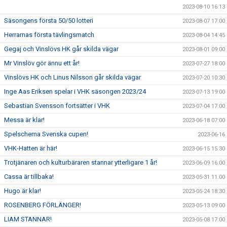
2023-08-10 16:13
Säsongens första 50/50 lotteri
2023-08-07 17:00
Herrarnas första tävlingsmatch
2023-08-04 14:45
Gegaj och Vinslövs HK går skilda vägar
2023-08-01 09:00
Mr Vinslöv gör ännu ett år!
2023-07-27 18:00
Vinslövs HK och Linus Nilsson går skilda vägar
2023-07-20 10:30
Inge Aas Eriksen spelar i VHK säsongen 2023/24
2023-07-13 19:00
Sebastian Svensson fortsätter i VHK
2023-07-04 17:00
Messa är klar!
2023-06-18 07:00
Spelschema Svenska cupen!
2023-06-16
VHK-Hatten är här!
2023-06-15 15:30
Trotjänaren och kulturbäraren stannar ytterligare 1 år!
2023-06-09 16:00
Cassa är tillbaka!
2023-05-31 11:00
Hugo är klar!
2023-05-24 18:30
ROSENBERG FÖRLÄNGER!
2023-05-13 09:00
LIAM STANNAR!
2023-05-08 17:00