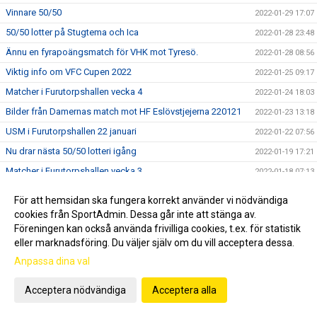
Vinnare 50/50
2022-01-29 17:07
50/50 lotter på Stugtema och Ica
2022-01-28 23:48
Ännu en fyrapoängsmatch för VHK mot Tyresö.
2022-01-28 08:56
Viktig info om VFC Cupen 2022
2022-01-25 09:17
Matcher i Furutorpshallen vecka 4
2022-01-24 18:03
Bilder från Damernas match mot HF Eslövstjejerna 220121
2022-01-23 13:18
USM i Furutorpshallen 22 januari
2022-01-22 07:56
Nu drar nästa 50/50 lotteri igång
2022-01-19 17:21
Matcher i Furutorpshallen vecka 3
2022-01-18 07:13
Bilder från Herrarnas match mot Västerås/Irsta 220115
2022-01-16 22:46
För att hemsidan ska fungera korrekt använder vi nödvändiga
Vinnare i 50/50 lotteriet
2022-01-15 19:42
cookies från SportAdmin. Dessa går inte att stänga av.
Föreningen kan också använda frivilliga cookies, t.ex. för statistik
Ändringar i schemat för helgens matcher
2022-01-13 16:53
eller marknadsföring. Du väljer själv om du vill acceptera dessa.
Lördagens hemmamatch mot Västerås Irsta
2022-01-10 22:12
Anpassa dina val
Matcher vecka 2
2022-01-10 08:51
Acceptera nödvändiga
Acceptera alla
Inställt för VHK:s damer
2022-01-07 18:44
Årets första 50/50 lotteri
2022-01-06 21:04