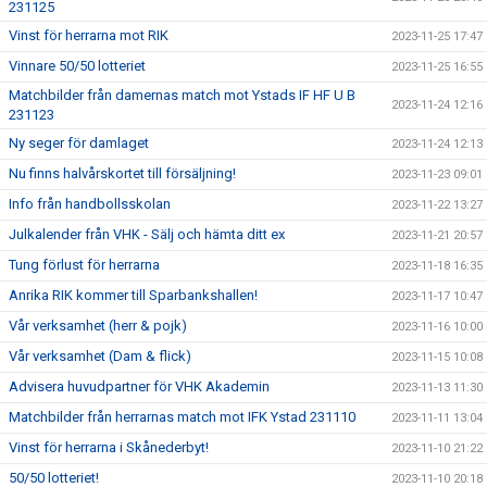
231125
Vinst för herrarna mot RIK
2023-11-25 17:47
Vinnare 50/50 lotteriet
2023-11-25 16:55
Matchbilder från damernas match mot Ystads IF HF U B
2023-11-24 12:16
231123
Ny seger för damlaget
2023-11-24 12:13
Nu finns halvårskortet till försäljning!
2023-11-23 09:01
Info från handbollsskolan
2023-11-22 13:27
Julkalender från VHK - Sälj och hämta ditt ex
2023-11-21 20:57
Tung förlust för herrarna
2023-11-18 16:35
Anrika RIK kommer till Sparbankshallen!
2023-11-17 10:47
Vår verksamhet (herr & pojk)
2023-11-16 10:00
Vår verksamhet (Dam & flick)
2023-11-15 10:08
Advisera huvudpartner för VHK Akademin
2023-11-13 11:30
Matchbilder från herrarnas match mot IFK Ystad 231110
2023-11-11 13:04
Vinst för herrarna i Skånederbyt!
2023-11-10 21:22
50/50 lotteriet!
2023-11-10 20:18