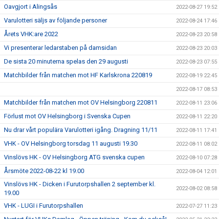
Oavgjort i Alingsås
2022-08-27 19:52
Varulotteri säljs av följande personer
2022-08-24 17:46
Årets VHK:are 2022
2022-08-23 20:58
Vi presenterar ledarstaben på damsidan
2022-08-23 20:03
De sista 20 minuterna spelas den 29 augusti
2022-08-23 07:55
Matchbilder från matchen mot HF Karlskrona 220819
2022-08-19 22:45
2022-08-17 08:53
Matchbilder från matchen mot OV Helsingborg 220811
2022-08-11 23:06
Förlust mot OV Helsingborg i Svenska Cupen
2022-08-11 22:20
Nu drar vårt populära Varulotteri igång. Dragning 11/11
2022-08-11 17:41
VHK - OV Helsingborg torsdag 11 augusti 19.30
2022-08-11 08:02
Vinslövs HK - OV Helsingborg ATG svenska cupen
2022-08-10 07:28
Årsmöte 2022-08-22 kl 19.00
2022-08-04 12:01
Vinslövs HK - Dicken i Furutorpshallen 2 september kl.
2022-08-02 08:58
19.00
VHK - LUGI i Furutorpshallen
2022-07-27 11:23