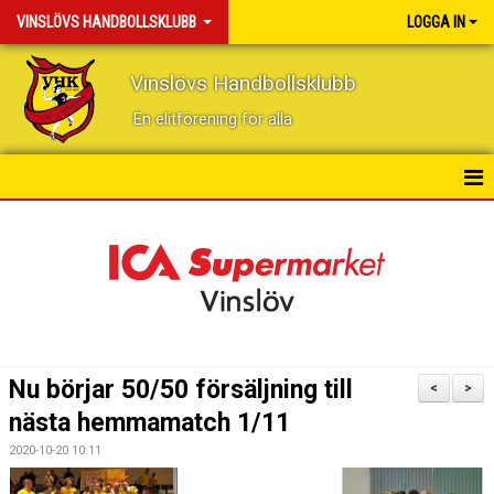
VINSLÖVS HANDBOLLSKLUBB
LOGGA IN
Vinslövs Handbollsklubb
En elitförening för alla
HEM
NYHETER
KONTAKT
KALENDER
Nu börjar 50/50 försäljning till
<
>
BILDGALLERI
nästa hemmamatch 1/11
2020-10-20 10:11
DOKUMENT