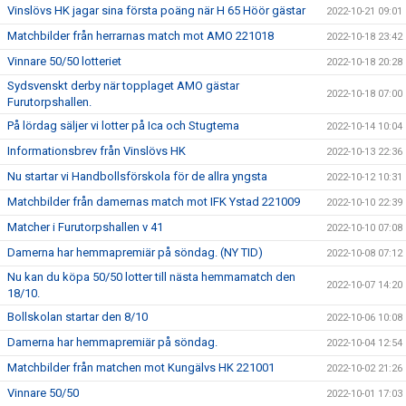
Vinslövs HK jagar sina första poäng när H 65 Höör gästar
2022-10-21 09:01
Matchbilder från herrarnas match mot AMO 221018
2022-10-18 23:42
Vinnare 50/50 lotteriet
2022-10-18 20:28
Sydsvenskt derby när topplaget AMO gästar
2022-10-18 07:00
Furutorpshallen.
På lördag säljer vi lotter på Ica och Stugtema
2022-10-14 10:04
Informationsbrev från Vinslövs HK
2022-10-13 22:36
Nu startar vi Handbollsförskola för de allra yngsta
2022-10-12 10:31
Matchbilder från damernas match mot IFK Ystad 221009
2022-10-10 22:39
Matcher i Furutorpshallen v 41
2022-10-10 07:08
Damerna har hemmapremiär på söndag. (NY TID)
2022-10-08 07:12
Nu kan du köpa 50/50 lotter till nästa hemmamatch den
2022-10-07 14:20
18/10.
Bollskolan startar den 8/10
2022-10-06 10:08
Damerna har hemmapremiär på söndag.
2022-10-04 12:54
Matchbilder från matchen mot Kungälvs HK 221001
2022-10-02 21:26
Vinnare 50/50
2022-10-01 17:03