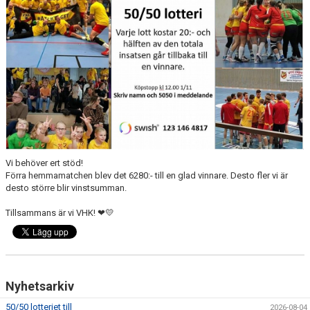
MATCHER
LÄNKAR
BLI MEDLEM!
VFC CUPEN
VHK SOCIALA MEDIER
VHK SHOP 2025-2026
Vi behöver ert stöd!
Förra hemmamatchen blev det 6280:- till en glad vinnare. Desto fler vi är
desto större blir vinstsumman.
TEAM 500
Tillsammans är vi VHK! ❤💛
HANDBOLLSALLSVENSKAN RESULTAT & TABELL
Nyhetsarkiv
50/50 lotteriet till
2026-08-04