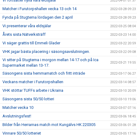
Vi fortsätter hylla våra eldsjälar
2022-04-01 07:37
Matcher i Furutorpshallen vecka 13 och 14
2022-03-28 09:23
Fynda på Stugtema lördagen den 2 april
2022-03-28 09:23
Vi presenterar våra eldsjälar
2022-03-25 08:04
Årets sista Nätverksträff
2022-03-23 14:00
Vi säger grattis till Emmeli Glader
2022-03-22 20:59
VHK jagar bästa placering i säsongsavslutningen.
2022-03-22 09:08
Vi sitter på Stugtema i morgon mellan 14-17 och på Ica
2022-03-21 19:55
Supermarket mellan 13-17.
Säsongens sista hemmamatch och fritt inträde
2022-03-17 06:27
Veckans matcher i Furutorpshallen
2022-03-14 08:57
VHK stöttar TUFFs arbete i Ukraina
2022-03-10 20:09
Säsongens sista 50/50 lotteri
2022-03-10 19:06
Matcher vecka 10
2022-03-07 07:16
Avslutningsfest!
2022-03-06 18:45
Bilder från Herrarnas match mot Kungälvs HK 220305
2022-03-06 01:28
Vinnare 50/50 lotteriet
2022-03-05 17:16