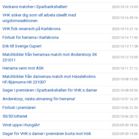
Veckans matcher i Sparbankshallen!
2023-10-16 13:03
VHK söker dig som vill arbeta ideellt med
2023-10-16 09:16
ungdomssektionen
VHK fick revansch på Karlskrona
2023-10-15 21:16
Förlust för herrarna i Karlskrona
2023-10-14 17:40
Erik till Sverige Cupen!
2023-10-13 17:38
Matchbilder från herrarnas match mot Anderstorp SK
2023-10-12 10:00
231011
Herrarna vann mot ASK
2023-10-11 21:12
Matchbilder från damernas match mot Hässleholms
2023-10-08 10:00
HF/Bjärnums HK 231007
Seger i premiären i Sparbankshallen för VHK:s damer
2023-10-08 09:50
Anderstorp, nästa utmaning för herrarna!
2023-10-07 16:29
Förlust i premiären
2023-10-06 21:34
50/50 lotteriet
2023-10-06 20:12
Vinst uppe i Kungälv!
2023-09-30 18:56
Seger för VHK:s damer i premiären borta mot Hök
2023-09-30 14:06