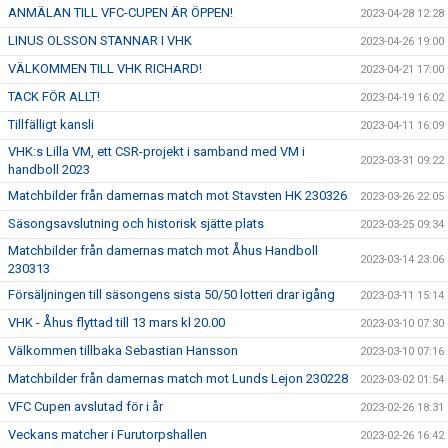
ANMÄLAN TILL VFC-CUPEN ÄR ÖPPEN!
2023-04-28 12:28
LINUS OLSSON STANNAR I VHK
2023-04-26 19:00
VÄLKOMMEN TILL VHK RICHARD!
2023-04-21 17:00
TACK FÖR ALLT!
2023-04-19 16:02
Tillfälligt kansli
2023-04-11 16:09
VHK:s Lilla VM, ett CSR-projekt i samband med VM i
2023-03-31 09:22
handboll 2023
Matchbilder från damernas match mot Stavsten HK 230326
2023-03-26 22:05
Säsongsavslutning och historisk sjätte plats
2023-03-25 09:34
Matchbilder från damernas match mot Åhus Handboll
2023-03-14 23:06
230313
Försäljningen till säsongens sista 50/50 lotteri drar igång
2023-03-11 15:14
VHK - Åhus flyttad till 13 mars kl 20.00
2023-03-10 07:30
Välkommen tillbaka Sebastian Hansson
2023-03-10 07:16
Matchbilder från damernas match mot Lunds Lejon 230228
2023-03-02 01:54
VFC Cupen avslutad för i år
2023-02-26 18:31
Veckans matcher i Furutorpshallen
2023-02-26 16:42