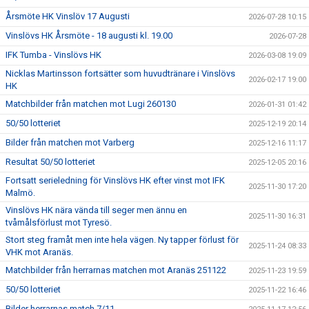
Årsmöte HK Vinslöv 17 Augusti
2026-07-28 10:15
Vinslövs HK Årsmöte - 18 augusti kl. 19.00
2026-07-28
IFK Tumba - Vinslövs HK
2026-03-08 19:09
Nicklas Martinsson fortsätter som huvudtränare i Vinslövs
2026-02-17 19:00
HK
Matchbilder från matchen mot Lugi 260130
2026-01-31 01:42
50/50 lotteriet
2025-12-19 20:14
Bilder från matchen mot Varberg
2025-12-16 11:17
Resultat 50/50 lotteriet
2025-12-05 20:16
Fortsatt serieledning för Vinslövs HK efter vinst mot IFK
2025-11-30 17:20
Malmö.
Vinslövs HK nära vända till seger men ännu en
2025-11-30 16:31
tvåmålsförlust mot Tyresö.
Stort steg framåt men inte hela vägen. Ny tapper förlust för
2025-11-24 08:33
VHK mot Aranäs.
Matchbilder från herrarnas matchen mot Aranäs 251122
2025-11-23 19:59
50/50 lotteriet
2025-11-22 16:46
Bilder herrarnas match 7/11