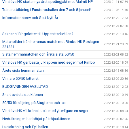
Vinslövs HK startar nya årets poängjakt mot Malmö HP
2023-01-11 07:39
Tränarutbildning i Furutorpshallen den 7 och 8 januari!
2023-01-06 14:40
Informationsbrev och Gott Nytt År
2022-12-29 17:53
2022-12-24 07:50
Saknar ni Bingolotter till Uppesittarkvällen?
2022-12-23 13:16
Matchbilder från herrarnas match mot Rimbo HK Roslagen
2022-12-21 23:09
221221
Sista hemmamatchen och årets sista 50/50
2022-12-21 08:52
Vinslövs HK ger bästa julklappen med seger mot Rimbo
2022-12-20 18:09
Årets sista hemmamatch
2022-12-16 08:36
Vinnare 50/50 lotteriet
2022-12-09 20:36
BUDGIVNINGEN AVSLUTAD
2022-12-09 12:03
Snart avslutas auktionen
2022-12-09 10:49
50/50 försäljning på Stugtema och Ica
2022-12-09 10:06
Vinslövs HK vill kröna Lucia med ytterligare en seger
2022-12-09 08:24
Nedräkningen har börjat på tröjauktionen.
2022-12-09 07:26
Luciakröning och Fyll hallen
2022-12-08 18:14