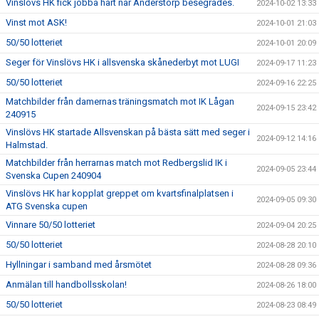
Vinslövs HK fick jobba hårt när Anderstorp besegrades.
2024-10-02 13:33
Vinst mot ASK!
2024-10-01 21:03
50/50 lotteriet
2024-10-01 20:09
Seger för Vinslövs HK i allsvenska skånederbyt mot LUGI
2024-09-17 11:23
50/50 lotteriet
2024-09-16 22:25
Matchbilder från damernas träningsmatch mot IK Lågan
2024-09-15 23:42
240915
Vinslövs HK startade Allsvenskan på bästa sätt med seger i
2024-09-12 14:16
Halmstad.
Matchbilder från herrarnas match mot Redbergslid IK i
2024-09-05 23:44
Svenska Cupen 240904
Vinslövs HK har kopplat greppet om kvartsfinalplatsen i
2024-09-05 09:30
ATG Svenska cupen
Vinnare 50/50 lotteriet
2024-09-04 20:25
50/50 lotteriet
2024-08-28 20:10
Hyllningar i samband med årsmötet
2024-08-28 09:36
Anmälan till handbollsskolan!
2024-08-26 18:00
50/50 lotteriet
2024-08-23 08:49