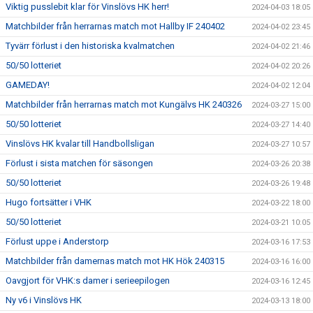
Viktig pusslebit klar för Vinslövs HK herr!
2024-04-03 18:05
Matchbilder från herrarnas match mot Hallby IF 240402
2024-04-02 23:45
Tyvärr förlust i den historiska kvalmatchen
2024-04-02 21:46
50/50 lotteriet
2024-04-02 20:26
GAMEDAY!
2024-04-02 12:04
Matchbilder från herrarnas match mot Kungälvs HK 240326
2024-03-27 15:00
50/50 lotteriet
2024-03-27 14:40
Vinslövs HK kvalar till Handbollsligan
2024-03-27 10:57
Förlust i sista matchen för säsongen
2024-03-26 20:38
50/50 lotteriet
2024-03-26 19:48
Hugo fortsätter i VHK
2024-03-22 18:00
50/50 lotteriet
2024-03-21 10:05
Förlust uppe i Anderstorp
2024-03-16 17:53
Matchbilder från damernas match mot HK Hök 240315
2024-03-16 16:00
Oavgjort för VHK:s damer i serieepilogen
2024-03-16 12:45
Ny v6 i Vinslövs HK
2024-03-13 18:00