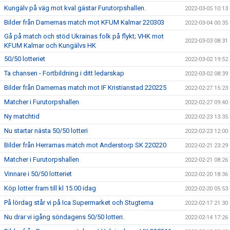
Kungälv på väg mot kval gästar Furutorpshallen.
2022-03-05 10:13
Bilder från Damernas match mot KFUM Kalmar 220303
2022-03-04 00:35
Gå på match och stöd Ukrainas folk på flykt; VHK mot
2022-03-03 08:31
KFUM Kalmar och Kungälvs HK
50/50 lotteriet
2022-03-02 19:52
Ta chansen - Fortbildning i ditt ledarskap
2022-03-02 08:39
Bilder från Damernas match mot IF Kristianstad 220225
2022-02-27 15:23
Matcher i Furutorpshallen
2022-02-27 09:40
Ny matchtid
2022-02-23 13:35
Nu startar nästa 50/50 lotteri
2022-02-23 12:00
Bilder från Herrarnas match mot Anderstorp SK 220220
2022-02-21 23:29
Matcher i Furutorpshallen
2022-02-21 08:26
Vinnare i 50/50 lotteriet
2022-02-20 18:36
Köp lotter fram till kl 15.00 idag
2022-02-20 05:53
På lördag står vi på Ica Supermarket och Stugtema
2022-02-17 21:30
Nu drar vi igång söndagens 50/50 lotteri.
2022-02-14 17:26