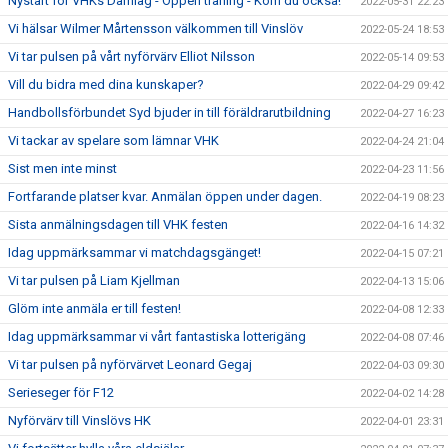
Nystart för VHKs Damlag - Öppen träning - Kom du också!
2022-05-31 22:23
Vi hälsar Wilmer Mårtensson välkommen till Vinslöv
2022-05-24 18:53
Vi tar pulsen på vårt nyförvärv Elliot Nilsson
2022-05-14 09:53
Vill du bidra med dina kunskaper?
2022-04-29 09:42
Handbollsförbundet Syd bjuder in till föräldrarutbildning
2022-04-27 16:23
Vi tackar av spelare som lämnar VHK
2022-04-24 21:04
Sist men inte minst
2022-04-23 11:56
Fortfarande platser kvar. Anmälan öppen under dagen.
2022-04-19 08:23
Sista anmälningsdagen till VHK festen
2022-04-16 14:32
Idag uppmärksammar vi matchdagsgänget!
2022-04-15 07:21
Vi tar pulsen på Liam Kjellman
2022-04-13 15:06
Glöm inte anmäla er till festen!
2022-04-08 12:33
Idag uppmärksammar vi vårt fantastiska lotterigäng
2022-04-08 07:46
Vi tar pulsen på nyförvärvet Leonard Gegaj
2022-04-03 09:30
Serieseger för F12
2022-04-02 14:28
Nyförvärv till Vinslövs HK
2022-04-01 23:31