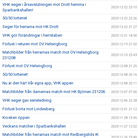
VHK seger i årsavslutningen mot Drott hemma i
2023-12-22 23:10
Sparbankshallen!
50/50 lotteriet
2023-12-22 22:26
Seger för herrarna mot HK Drott
2023-12-22 21:27
VHK gör förändringar i herrstaben
2023-12-21 18:00
Förlust i returen mot OV Helsingborg
2023-12-19 21:02
Matchbilder från herrarnas match mot OV Helsingborg
2023-12-10 23:43
231208
Förlust mot OV Helsingborg
2023-12-08 21:25
50/50 lotteriet!
2023-12-08 20:16
Nu är den här! Vår egna app, VHK appen
2023-12-08 20:11
Matchbilder från damernas match mot HK Björnen 231206
2023-12-07 07:00
VHK seger gav serieledning
2023-12-06 22:28
Förlust borta mot Lindesberg
2023-12-01 21:12
Kiosken öppen
2023-11-28 13:45
Veckans matcher i Sparbankshallen
2023-11-27 12:02
Matchbilder från herrarnas match mot Redbergslids IK
2023-11-26 23:40