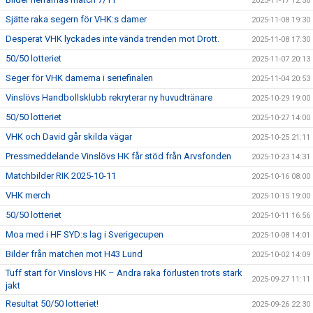
2025-11-17 12:56
Sjätte raka segern för VHK:s damer
2025-11-08 19:30
Desperat VHK lyckades inte vända trenden mot Drott.
2025-11-08 17:30
50/50 lotteriet
2025-11-07 20:13
Seger för VHK damerna i seriefinalen
2025-11-04 20:53
Vinslövs Handbollsklubb rekryterar ny huvudtränare
2025-10-29 19:00
50/50 lotteriet
2025-10-27 14:00
VHK och David går skilda vägar
2025-10-25 21:11
Pressmeddelande Vinslövs HK får stöd från Arvsfonden
2025-10-23 14:31
Matchbilder RIK 2025-10-11
2025-10-16 08:00
VHK merch
2025-10-15 19:00
50/50 lotteriet
2025-10-11 16:56
Moa med i HF SYD:s lag i Sverigecupen
2025-10-08 14:01
Bilder från matchen mot H43 Lund
2025-10-02 14:09
Tuff start för Vinslövs HK – Andra raka förlusten trots stark
2025-09-27 11:11
jakt
Resultat 50/50 lotteriet!
2025-09-26 22:30