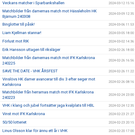
Veckans matcher i Sparbankshallen
2024-03-12 15:16
Matchbilder från damernas match mot Hässleholm HK
2024-03-09 12:35
Bjärnum 240308
Binglotter till påsk!
2024-03-06 11:53
Liam Kjellman stannar!
2024-03-05 18:00
Förlust mot RIK
2024-03-02 14:36
Erik Hansson uttagen till riksläger
2024-02-26 18:00
Matchbilder från damernas match mot IFK Karlskrona
2024-02-26 16:56
240225
SAVE THE DATE - VHK ÅRSFEST
2024-02-26 11:22
Vinslövs HK damer avancerar till div. 3 efter seger mot
2024-02-26 08:16
Karlskrona
Matchbilder från herrarnas match mot IFK Karlskrona
2024-02-24 23:00
240223
VHK i klang och jubel fortsätter jaga kvalplats till HBL
2024-02-24 12:35
Vinst mot IFK Karlskrona
2024-02-23 21:27
50/50 lotteriet
2024-02-23 20:15
Linus Olsson klar för ännu ett år i VHK
2024-02-20 17:00