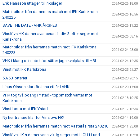
Erik Hansson uttagen till riksläger
2024-02-26 18:00
Matchbilder från damernas match mot IFK Karlskrona
2024-02-26 16:56
240225
SAVE THE DATE - VHK ÅRSFEST
2024-02-26 11:22
Vinslövs HK damer avancerar till div. 3 efter seger mot
2024-02-26 08:16
Karlskrona
Matchbilder från herrarnas match mot IFK Karlskrona
2024-02-24 23:00
240223
VHK i klang och jubel fortsätter jaga kvalplats till HBL
2024-02-24 12:35
Vinst mot IFK Karlskrona
2024-02-23 21:27
50/50 lotteriet
2024-02-23 20:15
Linus Olsson klar för ännu ett år i VHK
2024-02-20 17:00
VHK tog två poäng i Ystad - toppmatch väntar mot
2024-02-18 10:25
Karlskrona
Vinst borta mot IFK Ystad
2024-02-17 16:34
Ny herrtränare klar för Vinslövs HK!
2024-02-14 19:00
Matchbilder från herrarnas match mot VästeråsIrsta 240210
2024-02-11 23:08
Vinslövs HK:s damer vann viktig seger mot LIGU i Lund.
2024-02-11 15:20