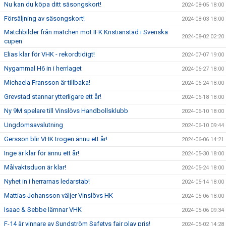
Nu kan du köpa ditt säsongskort!
2024-08-05 18:00
Försäljning av säsongskort!
2024-08-03 18:00
Matchbilder från matchen mot IFK Kristianstad i Svenska
2024-08-02 02:20
cupen
Elias klar för VHK - rekordtidigt!
2024-07-07 19:00
Nygammal H6 in i herrlaget
2024-06-27 18:00
Michaela Fransson är tillbaka!
2024-06-24 18:00
Grevstad stannar ytterligare ett år!
2024-06-18 18:00
Ny 9M spelare till Vinslövs Handbollsklubb
2024-06-10 18:00
Ungdomsavslutning
2024-06-10 09:44
Gersson blir VHK trogen ännu ett år!
2024-06-06 14:21
Inge är klar för ännu ett år!
2024-05-30 18:00
Målvaktsduon är klar!
2024-05-24 18:00
Nyhet in i herrarnas ledarstab!
2024-05-14 18:00
Mattias Johansson väljer Vinslövs HK
2024-05-06 18:00
Isaac & Sebbe lämnar VHK
2024-05-06 09:34
F-14 är vinnare av Sundström Safetys fair play pris!
2024-05-02 14:28