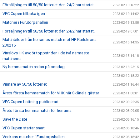
Försäljningen till 50/50 lotteriet den 24/2 har startat.
2023-02-19 16:22
VFC Cupen tillbaka igen
2023-02-19 14:02
Matcher i Furutorpshallen
2023-02-19 13:58
Försäljningen till 50/50 lotteriet den 24/2 har startat.
2023-02-19 07:01
Matchbilder från herrarnas match mot HF Karlskrona
2023-02-16 14:35
230215
Vinslövs HK avgör toppstriden i de två närmaste
2023-02-15 14:18
matcherna.
Ny hemmamatch redan på onsdag
2023-02-13 23:15
2023-02-12 18:22
Vinnare av 50/50 lotteriet
2023-02-11 16:44
Årets första hemmamatch för VHK när Skånela gästar
2023-02-11 08:01
VFC Cupen Lottning publicerad
2023-02-09 22:35
Årets första hemmamatch för herrarna
2023-02-08 09:05
Save the Date
2023-02-06 16:15
VFC Cupen startar snart
2023-02-05 18:46
Veckans matcher i Furutorpshallen
2023-02-05 18:42