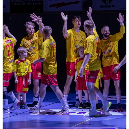
MATCHER
LÄNKAR
BLI MEDLEM!
VFC CUPEN
VHK SOCIALA MEDIER
VHK SHOP
TEAM 500
HERRARNAS RESULTAT & TABELL
DAMERNAS RESULTAT & TABELL