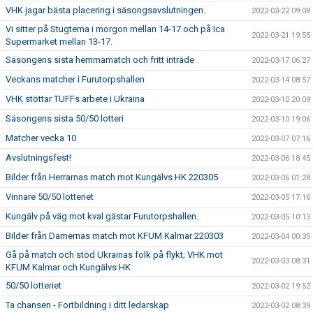
VHK jagar bästa placering i säsongsavslutningen.
2022-03-22 09:08
Vi sitter på Stugtema i morgon mellan 14-17 och på Ica
2022-03-21 19:55
Supermarket mellan 13-17.
Säsongens sista hemmamatch och fritt inträde
2022-03-17 06:27
Veckans matcher i Furutorpshallen
2022-03-14 08:57
VHK stöttar TUFFs arbete i Ukraina
2022-03-10 20:09
Säsongens sista 50/50 lotteri
2022-03-10 19:06
Matcher vecka 10
2022-03-07 07:16
Avslutningsfest!
2022-03-06 18:45
Bilder från Herrarnas match mot Kungälvs HK 220305
2022-03-06 01:28
Vinnare 50/50 lotteriet
2022-03-05 17:16
Kungälv på väg mot kval gästar Furutorpshallen.
2022-03-05 10:13
Bilder från Damernas match mot KFUM Kalmar 220303
2022-03-04 00:35
Gå på match och stöd Ukrainas folk på flykt; VHK mot
2022-03-03 08:31
KFUM Kalmar och Kungälvs HK
50/50 lotteriet
2022-03-02 19:52
Ta chansen - Fortbildning i ditt ledarskap
2022-03-02 08:39