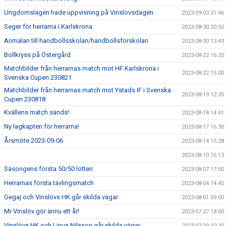
Ungdomslagen hade uppvisning på Vinslövsdagen
2023-09-03 21:46
Seger för herrarna i Karlskrona
2023-08-30 20:50
Anmälan till handbollsskolan/handbollsförskolan
2023-08-30 13:43
Bollkryss på Östergård
2023-08-22 16:20
Matchbilder från herrarnas match mot HF Karlskrona i
2023-08-22 15:00
Svenska Cupen 230821
Matchbilder från herrarnas match mot Ystads IF i Svenska
2023-08-19 12:35
Cupen 230818
Kvällens match sänds!
2023-08-18 14:41
Ny lagkapten för herrarna!
2023-08-17 16:30
Årsmöte 2023-09-06
2023-08-14 15:28
2023-08-10 16:13
Säsongens första 50/50 lotteri
2023-08-07 17:00
Herrarnas första tävlingsmatch
2023-08-04 14:45
Gegaj och Vinslövs HK går skilda vägar
2023-08-01 09:00
Mr Vinslöv gör ännu ett år!
2023-07-27 18:00
Vinslövs HK och Linus Nilsson går skilda vägar
2023-07-20 10:30