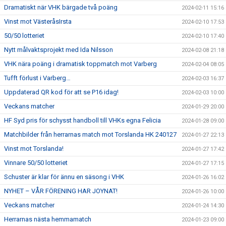
Dramatiskt när VHK bärgade två poäng
2024-02-11 15:16
Vinst mot VästeråsIrsta
2024-02-10 17:53
50/50 lotteriet
2024-02-10 17:40
Nytt målvaktsprojekt med Ida Nilsson
2024-02-08 21:18
VHK nära poäng i dramatisk toppmatch mot Varberg
2024-02-04 08:05
Tufft förlust i Varberg…
2024-02-03 16:37
Uppdaterad QR kod för att se P16 idag!
2024-02-03 10:00
Veckans matcher
2024-01-29 20:00
HF Syd pris för schysst handboll till VHKs egna Felicia
2024-01-28 09:00
Matchbilder från herrarnas match mot Torslanda HK 240127
2024-01-27 22:13
Vinst mot Torslanda!
2024-01-27 17:42
Vinnare 50/50 lotteriet
2024-01-27 17:15
Schuster är klar för ännu en säsong i VHK
2024-01-26 16:02
NYHET – VÅR FÖRENING HAR JOYNAT!
2024-01-26 10:00
Veckans matcher
2024-01-24 14:30
Herrarnas nästa hemmamatch
2024-01-23 09:00