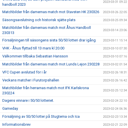
2023-03-31 09:22
handboll 2023
Matchbilder från damernas match mot Stavsten HK 230326
2023-03-26 22:05
Säsongsavslutning och historisk sjätte plats
2023-03-25 09:34
Matchbilder från damernas match mot Åhus Handboll
2023-03-14 23:06
230313
Försäljningen till säsongens sista 50/50 lotteri drar igång
2023-03-11 15:14
VHK - Åhus flyttad till 13 mars kl 20.00
2023-03-10 07:30
Välkommen tillbaka Sebastian Hansson
2023-03-10 07:16
Matchbilder från damernas match mot Lunds Lejon 230228
2023-03-02 01:54
VFC Cupen avslutad för i år
2023-02-26 18:31
Veckans matcher i Furutorpshallen
2023-02-26 16:42
Matchbilder från herrarnas match mot IFK Karlskrona
2023-02-25 12:34
230224
Dagens vinnare i 50/50 lotteriet.
2023-02-24 22:10
Gameday
2023-02-24 06:36
Försäljning av 50/50 lotter på Stugtema och Ica
2023-02-23 13:34
Informationsbrev
2023-02-21 22:09