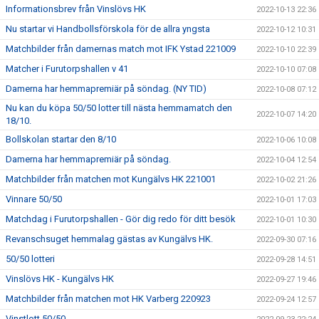
Informationsbrev från Vinslövs HK
2022-10-13 22:36
Nu startar vi Handbollsförskola för de allra yngsta
2022-10-12 10:31
Matchbilder från damernas match mot IFK Ystad 221009
2022-10-10 22:39
Matcher i Furutorpshallen v 41
2022-10-10 07:08
Damerna har hemmapremiär på söndag. (NY TID)
2022-10-08 07:12
Nu kan du köpa 50/50 lotter till nästa hemmamatch den
2022-10-07 14:20
18/10.
Bollskolan startar den 8/10
2022-10-06 10:08
Damerna har hemmapremiär på söndag.
2022-10-04 12:54
Matchbilder från matchen mot Kungälvs HK 221001
2022-10-02 21:26
Vinnare 50/50
2022-10-01 17:03
Matchdag i Furutorpshallen - Gör dig redo för ditt besök
2022-10-01 10:30
Revanschsuget hemmalag gästas av Kungälvs HK.
2022-09-30 07:16
50/50 lotteri
2022-09-28 14:51
Vinslövs HK - Kungälvs HK
2022-09-27 19:46
Matchbilder från matchen mot HK Varberg 220923
2022-09-24 12:57
Vinstlott 50/50