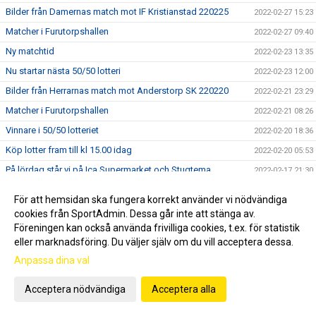
Bilder från Damernas match mot IF Kristianstad 220225
2022-02-27 15:23
Matcher i Furutorpshallen
2022-02-27 09:40
Ny matchtid
2022-02-23 13:35
Nu startar nästa 50/50 lotteri
2022-02-23 12:00
Bilder från Herrarnas match mot Anderstorp SK 220220
2022-02-21 23:29
Matcher i Furutorpshallen
2022-02-21 08:26
Vinnare i 50/50 lotteriet
2022-02-20 18:36
Köp lotter fram till kl 15.00 idag
2022-02-20 05:53
På lördag står vi på Ica Supermarket och Stugtema
2022-02-17 21:30
Nu drar vi igång söndagens 50/50 lotteri.
2022-02-14 17:26
För att hemsidan ska fungera korrekt använder vi nödvändiga
Bilder från Damernas match mot Helsingborg HK 220211
2022-02-12 22:40
cookies från SportAdmin. Dessa går inte att stänga av.
Föreningen kan också använda frivilliga cookies, t.ex. för statistik
Dagens vinnare i 50/50 lotteriet
2022-02-12 16:47
eller marknadsföring. Du väljer själv om du vill acceptera dessa.
Topplaget från kabelbyn gästar Furutorpshallen.
2022-02-12 10:47
Anpassa dina val
Vi säljer 50/50 lotter vid Ica Supermarket och Stugtema
2022-02-12 08:37
Vinslövs HK behöver en seger när OV Helsingborg kommer
Acceptera nödvändiga
Acceptera alla
2022-02-11 08:34
på besök.