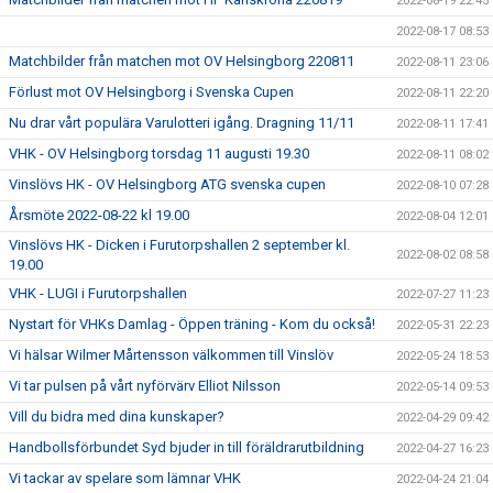
2022-08-19 22:45
2022-08-17 08:53
Matchbilder från matchen mot OV Helsingborg 220811
2022-08-11 23:06
Förlust mot OV Helsingborg i Svenska Cupen
2022-08-11 22:20
Nu drar vårt populära Varulotteri igång. Dragning 11/11
2022-08-11 17:41
VHK - OV Helsingborg torsdag 11 augusti 19.30
2022-08-11 08:02
Vinslövs HK - OV Helsingborg ATG svenska cupen
2022-08-10 07:28
Årsmöte 2022-08-22 kl 19.00
2022-08-04 12:01
Vinslövs HK - Dicken i Furutorpshallen 2 september kl.
2022-08-02 08:58
19.00
VHK - LUGI i Furutorpshallen
2022-07-27 11:23
Nystart för VHKs Damlag - Öppen träning - Kom du också!
2022-05-31 22:23
Vi hälsar Wilmer Mårtensson välkommen till Vinslöv
2022-05-24 18:53
Vi tar pulsen på vårt nyförvärv Elliot Nilsson
2022-05-14 09:53
Vill du bidra med dina kunskaper?
2022-04-29 09:42
Handbollsförbundet Syd bjuder in till föräldrarutbildning
2022-04-27 16:23
Vi tackar av spelare som lämnar VHK
2022-04-24 21:04