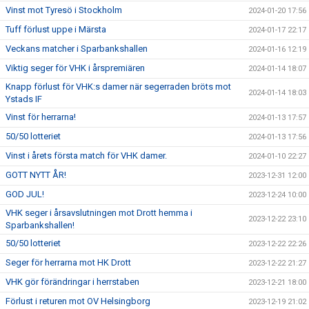
Vinst mot Tyresö i Stockholm
2024-01-20 17:56
Tuff förlust uppe i Märsta
2024-01-17 22:17
Veckans matcher i Sparbankshallen
2024-01-16 12:19
Viktig seger för VHK i årspremiären
2024-01-14 18:07
Knapp förlust för VHK:s damer när segerraden bröts mot
2024-01-14 18:03
Ystads IF
Vinst för herrarna!
2024-01-13 17:57
50/50 lotteriet
2024-01-13 17:56
Vinst i årets första match för VHK damer.
2024-01-10 22:27
GOTT NYTT ÅR!
2023-12-31 12:00
GOD JUL!
2023-12-24 10:00
VHK seger i årsavslutningen mot Drott hemma i
2023-12-22 23:10
Sparbankshallen!
50/50 lotteriet
2023-12-22 22:26
Seger för herrarna mot HK Drott
2023-12-22 21:27
VHK gör förändringar i herrstaben
2023-12-21 18:00
Förlust i returen mot OV Helsingborg
2023-12-19 21:02