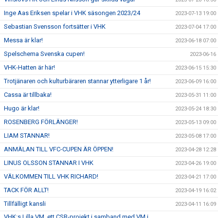
Inge Aas Eriksen spelar i VHK säsongen 2023/24
2023-07-13 19:00
Sebastian Svensson fortsätter i VHK
2023-07-04 17:00
Messa är klar!
2023-06-18 07:00
Spelschema Svenska cupen!
2023-06-16
VHK-Hatten är här!
2023-06-15 15:30
Trotjänaren och kulturbäraren stannar ytterligare 1 år!
2023-06-09 16:00
Cassa är tillbaka!
2023-05-31 11:00
Hugo är klar!
2023-05-24 18:30
ROSENBERG FÖRLÄNGER!
2023-05-13 09:00
LIAM STANNAR!
2023-05-08 17:00
ANMÄLAN TILL VFC-CUPEN ÄR ÖPPEN!
2023-04-28 12:28
LINUS OLSSON STANNAR I VHK
2023-04-26 19:00
VÄLKOMMEN TILL VHK RICHARD!
2023-04-21 17:00
TACK FÖR ALLT!
2023-04-19 16:02
Tillfälligt kansli
2023-04-11 16:09
VHK:s Lilla VM, ett CSR-projekt i samband med VM i