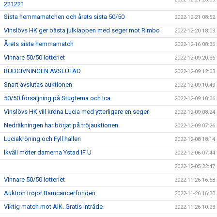
221221
Sista hemmamatchen och årets sista 50/50
2022-12-21 08:52
Vinslövs HK ger bästa julklappen med seger mot Rimbo
2022-12-20 18:09
Årets sista hemmamatch
2022-12-16 08:36
Vinnare 50/50 lotteriet
2022-12-09 20:36
BUDGIVNINGEN AVSLUTAD
2022-12-09 12:03
Snart avslutas auktionen
2022-12-09 10:49
50/50 försäljning på Stugtema och Ica
2022-12-09 10:06
Vinslövs HK vill kröna Lucia med ytterligare en seger
2022-12-09 08:24
Nedräkningen har börjat på tröjauktionen.
2022-12-09 07:26
Luciakröning och Fyll hallen
2022-12-08 18:14
Ikväll möter damerna Ystad IF U
2022-12-06 07:44
2022-12-05 22:47
Vinnare 50/50 lotteriet
2022-11-26 16:58
Auktion tröjor Barncancerfonden.
2022-11-26 16:30
Viktig match mot AIK. Gratis inträde
2022-11-26 10:23