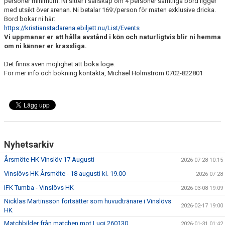
personer minimum. Ni sitter i sällskap om 4 personer samtliga bord ligger
med utsikt över arenan. Ni betalar 169:/person för maten exklusive dricka.
Bord bokar ni här:
https://kristianstadarena.ebiljett.nu/List/Events
Vi uppmanar er att hålla avstånd i kön och naturligtvis blir ni hemma
om ni känner er krassliga.
Det finns även möjlighet att boka loge.
För mer info och bokning kontakta, Michael Holmström 0702-822801
Nyhetsarkiv
Årsmöte HK Vinslöv 17 Augusti
2026-07-28 10:15
Vinslövs HK Årsmöte - 18 augusti kl. 19.00
2026-07-28
IFK Tumba - Vinslövs HK
2026-03-08 19:09
Nicklas Martinsson fortsätter som huvudtränare i Vinslövs
2026-02-17 19:00
HK
Matchbilder från matchen mot Lugi 260130
2026-01-31 01:42