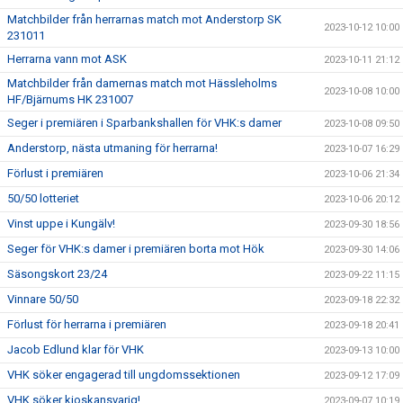
Matchbilder från herrarnas match mot Anderstorp SK
2023-10-12 10:00
231011
Herrarna vann mot ASK
2023-10-11 21:12
Matchbilder från damernas match mot Hässleholms
2023-10-08 10:00
HF/Bjärnums HK 231007
Seger i premiären i Sparbankshallen för VHK:s damer
2023-10-08 09:50
Anderstorp, nästa utmaning för herrarna!
2023-10-07 16:29
Förlust i premiären
2023-10-06 21:34
50/50 lotteriet
2023-10-06 20:12
Vinst uppe i Kungälv!
2023-09-30 18:56
Seger för VHK:s damer i premiären borta mot Hök
2023-09-30 14:06
Säsongskort 23/24
2023-09-22 11:15
Vinnare 50/50
2023-09-18 22:32
Förlust för herrarna i premiären
2023-09-18 20:41
Jacob Edlund klar för VHK
2023-09-13 10:00
VHK söker engagerad till ungdomssektionen
2023-09-12 17:09
VHK söker kioskansvarig!
2023-09-07 10:19