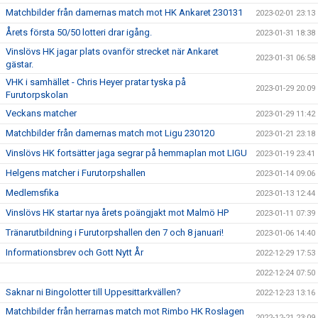
Matchbilder från damernas match mot HK Ankaret 230131
2023-02-01 23:13
Årets första 50/50 lotteri drar igång.
2023-01-31 18:38
Vinslövs HK jagar plats ovanför strecket när Ankaret
2023-01-31 06:58
gästar.
VHK i samhället - Chris Heyer pratar tyska på
2023-01-29 20:09
Furutorpskolan
Veckans matcher
2023-01-29 11:42
Matchbilder från damernas match mot Ligu 230120
2023-01-21 23:18
Vinslövs HK fortsätter jaga segrar på hemmaplan mot LIGU
2023-01-19 23:41
Helgens matcher i Furutorpshallen
2023-01-14 09:06
Medlemsfika
2023-01-13 12:44
Vinslövs HK startar nya årets poängjakt mot Malmö HP
2023-01-11 07:39
Tränarutbildning i Furutorpshallen den 7 och 8 januari!
2023-01-06 14:40
Informationsbrev och Gott Nytt År
2022-12-29 17:53
2022-12-24 07:50
Saknar ni Bingolotter till Uppesittarkvällen?
2022-12-23 13:16
Matchbilder från herrarnas match mot Rimbo HK Roslagen
2022-12-21 23:09