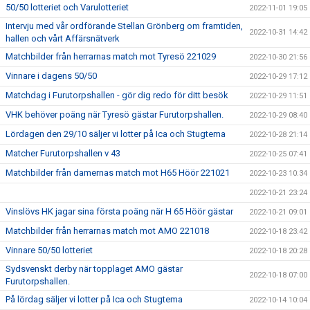
50/50 lotteriet och Varulotteriet
2022-11-01 19:05
Intervju med vår ordförande Stellan Grönberg om framtiden,
2022-10-31 14:42
hallen och vårt Affärsnätverk
Matchbilder från herrarnas match mot Tyresö 221029
2022-10-30 21:56
Vinnare i dagens 50/50
2022-10-29 17:12
Matchdag i Furutorpshallen - gör dig redo för ditt besök
2022-10-29 11:51
VHK behöver poäng när Tyresö gästar Furutorpshallen.
2022-10-29 08:40
Lördagen den 29/10 säljer vi lotter på Ica och Stugtema
2022-10-28 21:14
Matcher Furutorpshallen v 43
2022-10-25 07:41
Matchbilder från damernas match mot H65 Höör 221021
2022-10-23 10:34
2022-10-21 23:24
Vinslövs HK jagar sina första poäng när H 65 Höör gästar
2022-10-21 09:01
Matchbilder från herrarnas match mot AMO 221018
2022-10-18 23:42
Vinnare 50/50 lotteriet
2022-10-18 20:28
Sydsvenskt derby när topplaget AMO gästar
2022-10-18 07:00
Furutorpshallen.
På lördag säljer vi lotter på Ica och Stugtema
2022-10-14 10:04