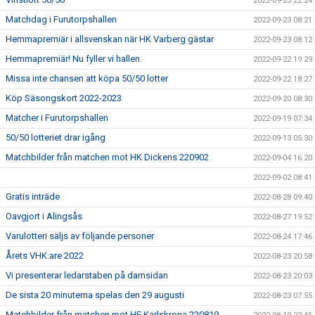
2022-09-23 22:24
Matchdag i Furutorpshallen
2022-09-23 08:21
Hemmapremiär i allsvenskan när HK Varberg gästar
2022-09-23 08:12
Hemmapremiär! Nu fyller vi hallen.
2022-09-22 19:29
Missa inte chansen att köpa 50/50 lotter
2022-09-22 18:27
Köp Säsongskort 2022-2023
2022-09-20 08:30
Matcher i Furutorpshallen
2022-09-19 07:34
50/50 lotteriet drar igång
2022-09-13 05:30
Matchbilder från matchen mot HK Dickens 220902
2022-09-04 16:20
2022-09-02 08:41
Gratis inträde
2022-08-28 09:40
Oavgjort i Alingsås
2022-08-27 19:52
Varulotteri säljs av följande personer
2022-08-24 17:46
Årets VHK:are 2022
2022-08-23 20:58
Vi presenterar ledarstaben på damsidan
2022-08-23 20:03
De sista 20 minuterna spelas den 29 augusti
2022-08-23 07:55
Matchbilder från matchen mot HF Karlskrona 220819