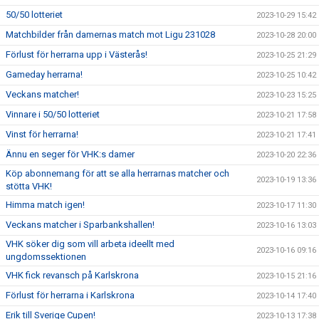
50/50 lotteriet
2023-10-29 15:42
Matchbilder från damernas match mot Ligu 231028
2023-10-28 20:00
Förlust för herrarna upp i Västerås!
2023-10-25 21:29
Gameday herrarna!
2023-10-25 10:42
Veckans matcher!
2023-10-23 15:25
Vinnare i 50/50 lotteriet
2023-10-21 17:58
Vinst för herrarna!
2023-10-21 17:41
Ännu en seger för VHK:s damer
2023-10-20 22:36
Köp abonnemang för att se alla herrarnas matcher och
2023-10-19 13:36
stötta VHK!
Himma match igen!
2023-10-17 11:30
Veckans matcher i Sparbankshallen!
2023-10-16 13:03
VHK söker dig som vill arbeta ideellt med
2023-10-16 09:16
ungdomssektionen
VHK fick revansch på Karlskrona
2023-10-15 21:16
Förlust för herrarna i Karlskrona
2023-10-14 17:40
Erik till Sverige Cupen!
2023-10-13 17:38