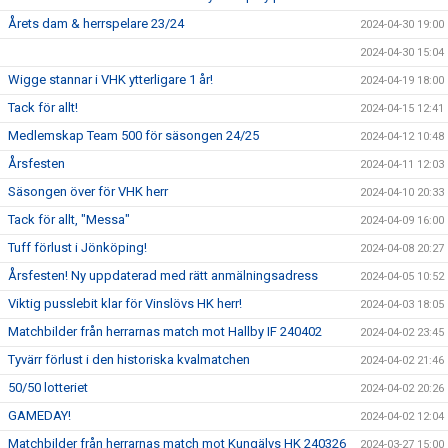
Årets dam & herrspelare 23/24
2024-04-30 19:00
2024-04-30 15:04
Wigge stannar i VHK ytterligare 1 år!
2024-04-19 18:00
Tack för allt!
2024-04-15 12:41
Medlemskap Team 500 för säsongen 24/25
2024-04-12 10:48
Årsfesten
2024-04-11 12:03
Säsongen över för VHK herr
2024-04-10 20:33
Tack för allt, "Messa"
2024-04-09 16:00
Tuff förlust i Jönköping!
2024-04-08 20:27
Årsfesten! Ny uppdaterad med rätt anmälningsadress
2024-04-05 10:52
Viktig pusslebit klar för Vinslövs HK herr!
2024-04-03 18:05
Matchbilder från herrarnas match mot Hallby IF 240402
2024-04-02 23:45
Tyvärr förlust i den historiska kvalmatchen
2024-04-02 21:46
50/50 lotteriet
2024-04-02 20:26
GAMEDAY!
2024-04-02 12:04
Matchbilder från herrarnas match mot Kungälvs HK 240326
2024-03-27 15:00