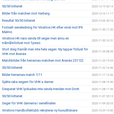
50/50 lotteriet
2025-12-19 20:14
Bilder från matchen mot Varberg
2025-12-16 11:17
Resultat 50/50 lotteriet
2025-12-05 20:16
Fortsatt serieledning för Vinslövs HK efter vinst mot IFK
2025-11-30 17:20
Malmö.
Vinslövs HK nära vända till seger men ännu en
2025-11-30 16:31
tvåmålsförlust mot Tyresö.
Stort steg framåt men inte hela vägen. Ny tapper förlust för
2025-11-24 08:33
VHK mot Aranäs.
Matchbilder från herrarnas matchen mot Aranäs 251122
2025-11-23 19:59
50/50 lotteriet
2025-11-22 16:46
Bilder herrarnas match 7/11
2025-11-17 12:56
Sjätte raka segern för VHK:s damer
2025-11-08 19:30
Desperat VHK lyckades inte vända trenden mot Drott.
2025-11-08 17:30
50/50 lotteriet
2025-11-07 20:13
Seger för VHK damerna i seriefinalen
2025-11-04 20:53
Vinslövs Handbollsklubb rekryterar ny huvudtränare
2025-10-29 19:00