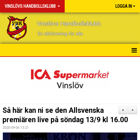
VINSLÖVS HANDBOLLSKLUBB
LOGGA IN
Vinslövs Handbollsklubb
En elitförening för alla
HEM
NYHETER
KONTAKT
KALENDER
Så här kan ni se den Allsvenska
<
>
BILDGALLERI
premiären live på söndag 13/9 kl 16.00
2020-09-06 13:21
DOKUMENT