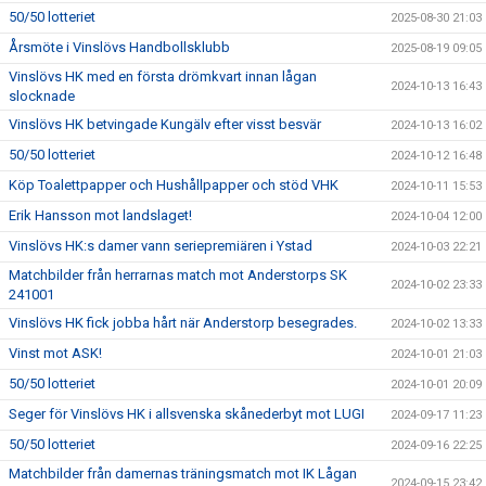
50/50 lotteriet
2025-08-30 21:03
Årsmöte i Vinslövs Handbollsklubb
2025-08-19 09:05
Vinslövs HK med en första drömkvart innan lågan
2024-10-13 16:43
slocknade
Vinslövs HK betvingade Kungälv efter visst besvär
2024-10-13 16:02
50/50 lotteriet
2024-10-12 16:48
Köp Toalettpapper och Hushållpapper och stöd VHK
2024-10-11 15:53
Erik Hansson mot landslaget!
2024-10-04 12:00
Vinslövs HK:s damer vann seriepremiären i Ystad
2024-10-03 22:21
Matchbilder från herrarnas match mot Anderstorps SK
2024-10-02 23:33
241001
Vinslövs HK fick jobba hårt när Anderstorp besegrades.
2024-10-02 13:33
Vinst mot ASK!
2024-10-01 21:03
50/50 lotteriet
2024-10-01 20:09
Seger för Vinslövs HK i allsvenska skånederbyt mot LUGI
2024-09-17 11:23
50/50 lotteriet
2024-09-16 22:25
Matchbilder från damernas träningsmatch mot IK Lågan
2024-09-15 23:42