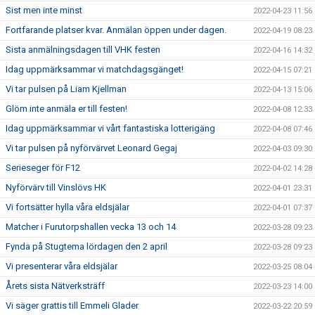
Sist men inte minst
2022-04-23 11:56
Fortfarande platser kvar. Anmälan öppen under dagen.
2022-04-19 08:23
Sista anmälningsdagen till VHK festen
2022-04-16 14:32
Idag uppmärksammar vi matchdagsgänget!
2022-04-15 07:21
Vi tar pulsen på Liam Kjellman
2022-04-13 15:06
Glöm inte anmäla er till festen!
2022-04-08 12:33
Idag uppmärksammar vi vårt fantastiska lotterigäng
2022-04-08 07:46
Vi tar pulsen på nyförvärvet Leonard Gegaj
2022-04-03 09:30
Serieseger för F12
2022-04-02 14:28
Nyförvärv till Vinslövs HK
2022-04-01 23:31
Vi fortsätter hylla våra eldsjälar
2022-04-01 07:37
Matcher i Furutorpshallen vecka 13 och 14
2022-03-28 09:23
Fynda på Stugtema lördagen den 2 april
2022-03-28 09:23
Vi presenterar våra eldsjälar
2022-03-25 08:04
Årets sista Nätverksträff
2022-03-23 14:00
Vi säger grattis till Emmeli Glader
2022-03-22 20:59