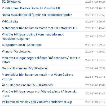
50/50 lotteriet
2022-11-25 19:26
Vi välkomnar Dalibor Doder till Vinslövs HK
2022-11-24 16:18
Nästa 50/50 lotteri till förmån för Barncancerfonden
2022-11-17 07:55
VHK på väg
2022-11-15 20:57
Matchbilder från herrarnas match mot IFK Ystad 221111
2022-11-13 13:40
Vinslövs HK jagar poäng i kommunderby mot
2022-11-13 05:40
Hässleholm/Bjärnum
Supporterbuss till Karlskrona
2022-11-12 09:47
Vinnare i Varulotteriet
2022-11-11 20:50
Vinslövs HK jagar seger i skånskt ”mårtensderby” mot IFK
2022-11-11 07:40
Ystad.
Grattis till vinnaren i 50/50 lotteriet.
2022-11-09 07:38
Matchbilder från herrarnas match mot Västerås/Irsta
2022-11-06 23:43
221105
Är du dagens vinnare i 50/50 lotteriet?
2022-11-05 19:02
Vinslövs HK jagar seger mot Västerås/Irsta i Allsvenskt
2022-11-04 12:46
möte.
Välkomna till Vinslöv och Vinslövs Fritidscenter Cup
2022-11-01 21:12