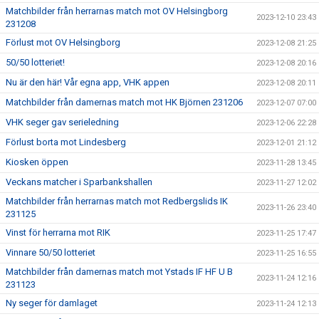
Matchbilder från herrarnas match mot OV Helsingborg
2023-12-10 23:43
231208
Förlust mot OV Helsingborg
2023-12-08 21:25
50/50 lotteriet!
2023-12-08 20:16
Nu är den här! Vår egna app, VHK appen
2023-12-08 20:11
Matchbilder från damernas match mot HK Björnen 231206
2023-12-07 07:00
VHK seger gav serieledning
2023-12-06 22:28
Förlust borta mot Lindesberg
2023-12-01 21:12
Kiosken öppen
2023-11-28 13:45
Veckans matcher i Sparbankshallen
2023-11-27 12:02
Matchbilder från herrarnas match mot Redbergslids IK
2023-11-26 23:40
231125
Vinst för herrarna mot RIK
2023-11-25 17:47
Vinnare 50/50 lotteriet
2023-11-25 16:55
Matchbilder från damernas match mot Ystads IF HF U B
2023-11-24 12:16
231123
Ny seger för damlaget
2023-11-24 12:13