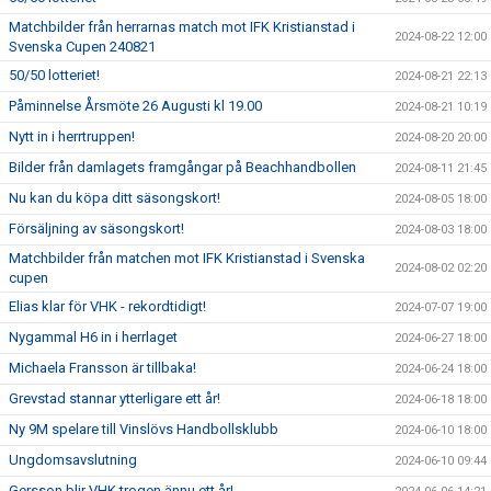
Matchbilder från herrarnas match mot IFK Kristianstad i
2024-08-22 12:00
Svenska Cupen 240821
50/50 lotteriet!
2024-08-21 22:13
Påminnelse Årsmöte 26 Augusti kl 19.00
2024-08-21 10:19
Nytt in i herrtruppen!
2024-08-20 20:00
Bilder från damlagets framgångar på Beachhandbollen
2024-08-11 21:45
Nu kan du köpa ditt säsongskort!
2024-08-05 18:00
Försäljning av säsongskort!
2024-08-03 18:00
Matchbilder från matchen mot IFK Kristianstad i Svenska
2024-08-02 02:20
cupen
Elias klar för VHK - rekordtidigt!
2024-07-07 19:00
Nygammal H6 in i herrlaget
2024-06-27 18:00
Michaela Fransson är tillbaka!
2024-06-24 18:00
Grevstad stannar ytterligare ett år!
2024-06-18 18:00
Ny 9M spelare till Vinslövs Handbollsklubb
2024-06-10 18:00
Ungdomsavslutning
2024-06-10 09:44
Gersson blir VHK trogen ännu ett år!