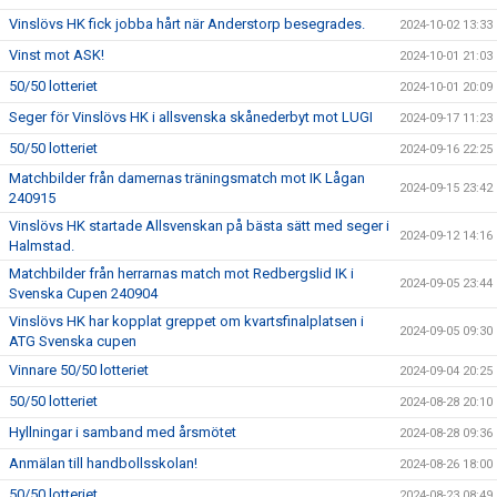
Vinslövs HK fick jobba hårt när Anderstorp besegrades.
2024-10-02 13:33
Vinst mot ASK!
2024-10-01 21:03
50/50 lotteriet
2024-10-01 20:09
Seger för Vinslövs HK i allsvenska skånederbyt mot LUGI
2024-09-17 11:23
50/50 lotteriet
2024-09-16 22:25
Matchbilder från damernas träningsmatch mot IK Lågan
2024-09-15 23:42
240915
Vinslövs HK startade Allsvenskan på bästa sätt med seger i
2024-09-12 14:16
Halmstad.
Matchbilder från herrarnas match mot Redbergslid IK i
2024-09-05 23:44
Svenska Cupen 240904
Vinslövs HK har kopplat greppet om kvartsfinalplatsen i
2024-09-05 09:30
ATG Svenska cupen
Vinnare 50/50 lotteriet
2024-09-04 20:25
50/50 lotteriet
2024-08-28 20:10
Hyllningar i samband med årsmötet
2024-08-28 09:36
Anmälan till handbollsskolan!
2024-08-26 18:00
50/50 lotteriet
2024-08-23 08:49