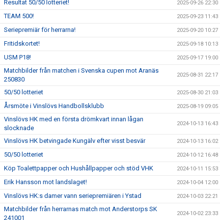
Resultat 50/50 lotteriet!
2025-09-26 22:30
TEAM 500!
2025-09-23 11:43
Seriepremiär för herrarna!
2025-09-20 10:27
Fritidskortet!
2025-09-18 10:13
USM P18!
2025-09-17 19:00
Matchbilder från matchen i Svenska cupen mot Aranäs
2025-08-31 22:17
250830
50/50 lotteriet
2025-08-30 21:03
Årsmöte i Vinslövs Handbollsklubb
2025-08-19 09:05
Vinslövs HK med en första drömkvart innan lågan
2024-10-13 16:43
slocknade
Vinslövs HK betvingade Kungälv efter visst besvär
2024-10-13 16:02
50/50 lotteriet
2024-10-12 16:48
Köp Toalettpapper och Hushållpapper och stöd VHK
2024-10-11 15:53
Erik Hansson mot landslaget!
2024-10-04 12:00
Vinslövs HK:s damer vann seriepremiären i Ystad
2024-10-03 22:21
Matchbilder från herrarnas match mot Anderstorps SK
2024-10-02 23:33
241001