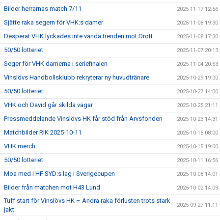
Bilder herrarnas match 7/11
2025-11-17 12:56
Sjätte raka segern för VHK:s damer
2025-11-08 19:30
Desperat VHK lyckades inte vända trenden mot Drott.
2025-11-08 17:30
50/50 lotteriet
2025-11-07 20:13
Seger för VHK damerna i seriefinalen
2025-11-04 20:53
Vinslövs Handbollsklubb rekryterar ny huvudtränare
2025-10-29 19:00
50/50 lotteriet
2025-10-27 14:00
VHK och David går skilda vägar
2025-10-25 21:11
Pressmeddelande Vinslövs HK får stöd från Arvsfonden
2025-10-23 14:31
Matchbilder RIK 2025-10-11
2025-10-16 08:00
VHK merch
2025-10-15 19:00
50/50 lotteriet
2025-10-11 16:56
Moa med i HF SYD:s lag i Sverigecupen
2025-10-08 14:01
Bilder från matchen mot H43 Lund
2025-10-02 14:09
Tuff start för Vinslövs HK – Andra raka förlusten trots stark
2025-09-27 11:11
jakt