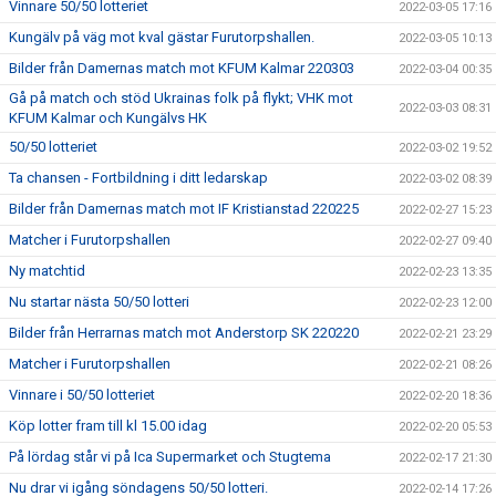
Vinnare 50/50 lotteriet
2022-03-05 17:16
Kungälv på väg mot kval gästar Furutorpshallen.
2022-03-05 10:13
Bilder från Damernas match mot KFUM Kalmar 220303
2022-03-04 00:35
Gå på match och stöd Ukrainas folk på flykt; VHK mot
2022-03-03 08:31
KFUM Kalmar och Kungälvs HK
50/50 lotteriet
2022-03-02 19:52
Ta chansen - Fortbildning i ditt ledarskap
2022-03-02 08:39
Bilder från Damernas match mot IF Kristianstad 220225
2022-02-27 15:23
Matcher i Furutorpshallen
2022-02-27 09:40
Ny matchtid
2022-02-23 13:35
Nu startar nästa 50/50 lotteri
2022-02-23 12:00
Bilder från Herrarnas match mot Anderstorp SK 220220
2022-02-21 23:29
Matcher i Furutorpshallen
2022-02-21 08:26
Vinnare i 50/50 lotteriet
2022-02-20 18:36
Köp lotter fram till kl 15.00 idag
2022-02-20 05:53
På lördag står vi på Ica Supermarket och Stugtema
2022-02-17 21:30
Nu drar vi igång söndagens 50/50 lotteri.
2022-02-14 17:26