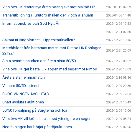
Vinslövs HK startar nya årets poängjakt mot Malmö HP
2023-01-11 07:39
Tränarutbildning i Furutorpshallen den 7 och 8 januari!
2023-01-06 14:40
Informationsbrev och Gott Nytt År
2022-12-29 17:53
2022-12-24 07:50
Saknar ni Bingolotter till Uppesittarkvällen?
2022-12-23 13:16
Matchbilder från herrarnas match mot Rimbo HK Roslagen
2022-12-21 23:09
221221
Sista hemmamatchen och årets sista 50/50
2022-12-21 08:52
Vinslövs HK ger bästa julklappen med seger mot Rimbo
2022-12-20 18:09
Årets sista hemmamatch
2022-12-16 08:36
Vinnare 50/50 lotteriet
2022-12-09 20:36
BUDGIVNINGEN AVSLUTAD
2022-12-09 12:03
Snart avslutas auktionen
2022-12-09 10:49
50/50 försäljning på Stugtema och Ica
2022-12-09 10:06
Vinslövs HK vill kröna Lucia med ytterligare en seger
2022-12-09 08:24
Nedräkningen har börjat på tröjauktionen.
2022-12-09 07:26