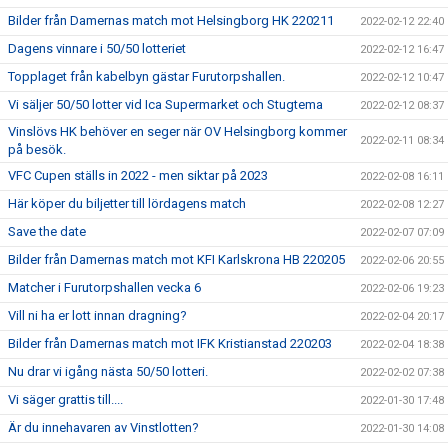
Bilder från Damernas match mot Helsingborg HK 220211
2022-02-12 22:40
Dagens vinnare i 50/50 lotteriet
2022-02-12 16:47
Topplaget från kabelbyn gästar Furutorpshallen.
2022-02-12 10:47
Vi säljer 50/50 lotter vid Ica Supermarket och Stugtema
2022-02-12 08:37
Vinslövs HK behöver en seger när OV Helsingborg kommer
2022-02-11 08:34
på besök.
VFC Cupen ställs in 2022 - men siktar på 2023
2022-02-08 16:11
Här köper du biljetter till lördagens match
2022-02-08 12:27
Save the date
2022-02-07 07:09
Bilder från Damernas match mot KFI Karlskrona HB 220205
2022-02-06 20:55
Matcher i Furutorpshallen vecka 6
2022-02-06 19:23
Vill ni ha er lott innan dragning?
2022-02-04 20:17
Bilder från Damernas match mot IFK Kristianstad 220203
2022-02-04 18:38
Nu drar vi igång nästa 50/50 lotteri.
2022-02-02 07:38
Vi säger grattis till....
2022-01-30 17:48
Är du innehavaren av Vinstlotten?
2022-01-30 14:08