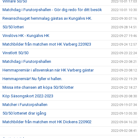
Vinnare 50/50
2022-10-01 17:03
Matchdag i Furutorpshallen - Gör dig redo för ditt besök
2022-10-01 10:30
Revanschsuget hemmalag gästas av Kungälvs HK.
2022-09-30 07:16
50/50 lotteri
2022-09-28 14:51
Vinslövs HK - Kungälvs HK
2022-09-27 19:46
Matchbilder från matchen mot HK Varberg 220923
2022-09-24 12:57
Vinstlott 50/50
2022-09-23 22:24
Matchdag i Furutorpshallen
2022-09-23 08:21
Hemmapremiär i allsvenskan när HK Varberg gästar
2022-09-23 08:12
Hemmapremiär! Nu fyller vi hallen.
2022-09-22 19:29
Missa inte chansen att köpa 50/50 lotter
2022-09-22 18:27
Köp Säsongskort 2022-2023
2022-09-20 08:30
Matcher i Furutorpshallen
2022-09-19 07:34
50/50 lotteriet drar igång
2022-09-13 05:30
Matchbilder från matchen mot HK Dickens 220902
2022-09-04 16:20
2022-09-02 08:41