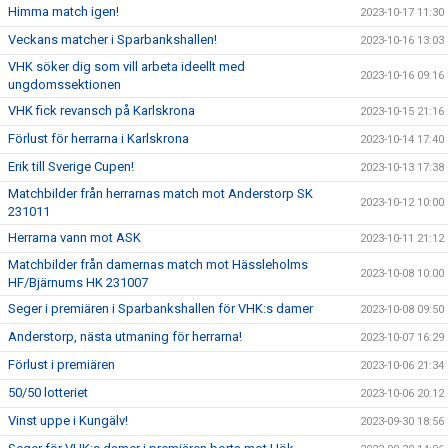
Himma match igen!
2023-10-17 11:30
Veckans matcher i Sparbankshallen!
2023-10-16 13:03
VHK söker dig som vill arbeta ideellt med
2023-10-16 09:16
ungdomssektionen
VHK fick revansch på Karlskrona
2023-10-15 21:16
Förlust för herrarna i Karlskrona
2023-10-14 17:40
Erik till Sverige Cupen!
2023-10-13 17:38
Matchbilder från herrarnas match mot Anderstorp SK
2023-10-12 10:00
231011
Herrarna vann mot ASK
2023-10-11 21:12
Matchbilder från damernas match mot Hässleholms
2023-10-08 10:00
HF/Bjärnums HK 231007
Seger i premiären i Sparbankshallen för VHK:s damer
2023-10-08 09:50
Anderstorp, nästa utmaning för herrarna!
2023-10-07 16:29
Förlust i premiären
2023-10-06 21:34
50/50 lotteriet
2023-10-06 20:12
Vinst uppe i Kungälv!
2023-09-30 18:56