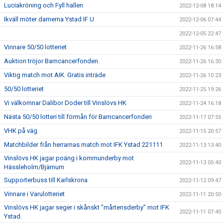
Luciakröning och Fyll hallen
2022-12-08 18:14
Ikväll möter damerna Ystad IF U
2022-12-06 07:44
2022-12-05 22:47
Vinnare 50/50 lotteriet
2022-11-26 16:58
Auktion tröjor Barncancerfonden.
2022-11-26 16:30
Viktig match mot AIK. Gratis inträde
2022-11-26 10:23
50/50 lotteriet
2022-11-25 19:26
Vi välkomnar Dalibor Doder till Vinslövs HK
2022-11-24 16:18
Nästa 50/50 lotteri till förmån för Barncancerfonden
2022-11-17 07:55
VHK på väg
2022-11-15 20:57
Matchbilder från herrarnas match mot IFK Ystad 221111
2022-11-13 13:40
Vinslövs HK jagar poäng i kommunderby mot
2022-11-13 05:40
Hässleholm/Bjärnum
Supporterbuss till Karlskrona
2022-11-12 09:47
Vinnare i Varulotteriet
2022-11-11 20:50
Vinslövs HK jagar seger i skånskt ”mårtensderby” mot IFK
2022-11-11 07:40
Ystad.