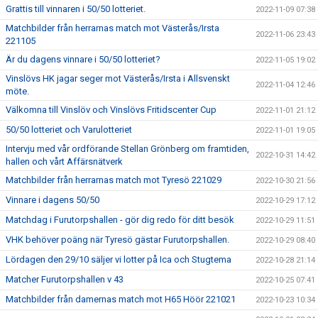
Grattis till vinnaren i 50/50 lotteriet.
2022-11-09 07:38
Matchbilder från herrarnas match mot Västerås/Irsta
2022-11-06 23:43
221105
Är du dagens vinnare i 50/50 lotteriet?
2022-11-05 19:02
Vinslövs HK jagar seger mot Västerås/Irsta i Allsvenskt
2022-11-04 12:46
möte.
Välkomna till Vinslöv och Vinslövs Fritidscenter Cup
2022-11-01 21:12
50/50 lotteriet och Varulotteriet
2022-11-01 19:05
Intervju med vår ordförande Stellan Grönberg om framtiden,
2022-10-31 14:42
hallen och vårt Affärsnätverk
Matchbilder från herrarnas match mot Tyresö 221029
2022-10-30 21:56
Vinnare i dagens 50/50
2022-10-29 17:12
Matchdag i Furutorpshallen - gör dig redo för ditt besök
2022-10-29 11:51
VHK behöver poäng när Tyresö gästar Furutorpshallen.
2022-10-29 08:40
Lördagen den 29/10 säljer vi lotter på Ica och Stugtema
2022-10-28 21:14
Matcher Furutorpshallen v 43
2022-10-25 07:41
Matchbilder från damernas match mot H65 Höör 221021
2022-10-23 10:34