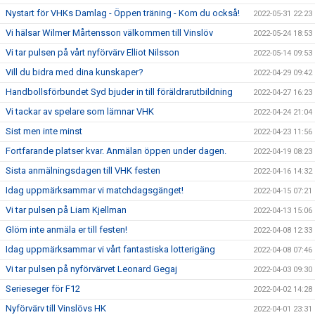
Nystart för VHKs Damlag - Öppen träning - Kom du också!
2022-05-31 22:23
Vi hälsar Wilmer Mårtensson välkommen till Vinslöv
2022-05-24 18:53
Vi tar pulsen på vårt nyförvärv Elliot Nilsson
2022-05-14 09:53
Vill du bidra med dina kunskaper?
2022-04-29 09:42
Handbollsförbundet Syd bjuder in till föräldrarutbildning
2022-04-27 16:23
Vi tackar av spelare som lämnar VHK
2022-04-24 21:04
Sist men inte minst
2022-04-23 11:56
Fortfarande platser kvar. Anmälan öppen under dagen.
2022-04-19 08:23
Sista anmälningsdagen till VHK festen
2022-04-16 14:32
Idag uppmärksammar vi matchdagsgänget!
2022-04-15 07:21
Vi tar pulsen på Liam Kjellman
2022-04-13 15:06
Glöm inte anmäla er till festen!
2022-04-08 12:33
Idag uppmärksammar vi vårt fantastiska lotterigäng
2022-04-08 07:46
Vi tar pulsen på nyförvärvet Leonard Gegaj
2022-04-03 09:30
Serieseger för F12
2022-04-02 14:28
Nyförvärv till Vinslövs HK
2022-04-01 23:31