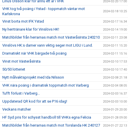
Linus Olsson klar för ännu ett år i VHK
2024-02-20 17:00
VHK tog två poäng i Ystad - toppmatch väntar mot
2024-02-18 10:25
Karlskrona
Vinst borta mot IFK Ystad
2024-02-17 16:34
Ny herrtränare klar för Vinslövs HK!
2024-02-14 19:00
Matchbilder från herrarnas match mot VästeråsIrsta 240210
2024-02-11 23:08
Vinslövs HK:s damer vann viktig seger mot LIGU i Lund.
2024-02-11 15:20
Dramatiskt när VHK bärgade två poäng
2024-02-11 15:16
Vinst mot VästeråsIrsta
2024-02-10 17:53
50/50 lotteriet
2024-02-10 17:40
Nytt målvaktsprojekt med Ida Nilsson
2024-02-08 21:18
VHK nära poäng i dramatisk toppmatch mot Varberg
2024-02-04 08:05
Tufft förlust i Varberg…
2024-02-03 16:37
Uppdaterad QR kod för att se P16 idag!
2024-02-03 10:00
Veckans matcher
2024-01-29 20:00
HF Syd pris för schysst handboll till VHKs egna Felicia
2024-01-28 09:00
Matchbilder från herrarnas match mot Torslanda HK 240127
2024-01-27 22:13