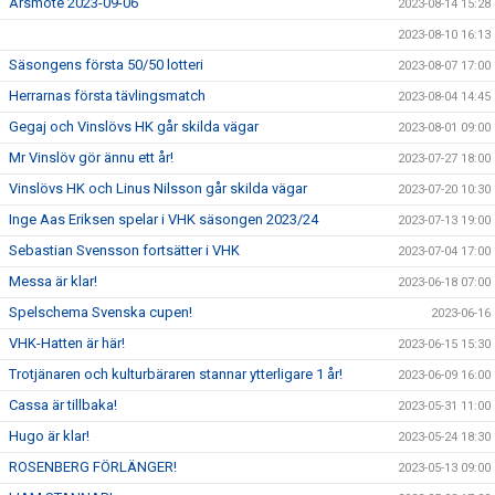
Årsmöte 2023-09-06
2023-08-14 15:28
2023-08-10 16:13
Säsongens första 50/50 lotteri
2023-08-07 17:00
Herrarnas första tävlingsmatch
2023-08-04 14:45
Gegaj och Vinslövs HK går skilda vägar
2023-08-01 09:00
Mr Vinslöv gör ännu ett år!
2023-07-27 18:00
Vinslövs HK och Linus Nilsson går skilda vägar
2023-07-20 10:30
Inge Aas Eriksen spelar i VHK säsongen 2023/24
2023-07-13 19:00
Sebastian Svensson fortsätter i VHK
2023-07-04 17:00
Messa är klar!
2023-06-18 07:00
Spelschema Svenska cupen!
2023-06-16
VHK-Hatten är här!
2023-06-15 15:30
Trotjänaren och kulturbäraren stannar ytterligare 1 år!
2023-06-09 16:00
Cassa är tillbaka!
2023-05-31 11:00
Hugo är klar!
2023-05-24 18:30
ROSENBERG FÖRLÄNGER!
2023-05-13 09:00