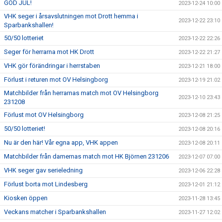
GOD JUL!
2023-12-24 10:00
VHK seger i årsavslutningen mot Drott hemma i
2023-12-22 23:10
Sparbankshallen!
50/50 lotteriet
2023-12-22 22:26
Seger för herrarna mot HK Drott
2023-12-22 21:27
VHK gör förändringar i herrstaben
2023-12-21 18:00
Förlust i returen mot OV Helsingborg
2023-12-19 21:02
Matchbilder från herrarnas match mot OV Helsingborg
2023-12-10 23:43
231208
Förlust mot OV Helsingborg
2023-12-08 21:25
50/50 lotteriet!
2023-12-08 20:16
Nu är den här! Vår egna app, VHK appen
2023-12-08 20:11
Matchbilder från damernas match mot HK Björnen 231206
2023-12-07 07:00
VHK seger gav serieledning
2023-12-06 22:28
Förlust borta mot Lindesberg
2023-12-01 21:12
Kiosken öppen
2023-11-28 13:45
Veckans matcher i Sparbankshallen
2023-11-27 12:02