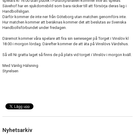
spelats kl 16.00 utan publik i Furutorpshallen kommer inte att spelas.
MATCHER
Sävehof har en sjukdomsbild som bara räcker till att försörja deras lag i
Handbollsligan.
Därför kommer de inte ner från Göteborg utan matchen genomförs inte.
LÄNKAR
Hur matchen kommer att beräknas kommer det att beslutas av Svenska
Handbollsförbundet under fredagen.
BLI MEDLEM!
Däremot kommer våra spelare att fira sin serieseger på Torget i Vinslöv kl
VFC CUPEN
18.00 i morgon lördag. Därefter kommer de att äta på Vinslövs Värdshus.
Så vill Ni gratta laget så finns de på plats vid torget i VInslöv i morgon kväll.
VHK SOCIALA MEDIER
Med Vänlig Hälsning
VHK SHOP 2025-2026
Styrelsen
TEAM 500
HANDBOLLSALLSVENSKAN RESULTAT & TABELL
Nyhetsarkiv