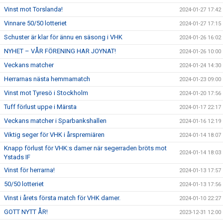
Vinst mot Torslanda!
2024-01-27 17:42
Vinnare 50/50 lotteriet
2024-01-27 17:15
Schuster är klar för ännu en säsong i VHK
2024-01-26 16:02
NYHET – VÅR FÖRENING HAR JOYNAT!
2024-01-26 10:00
Veckans matcher
2024-01-24 14:30
Herrarnas nästa hemmamatch
2024-01-23 09:00
Vinst mot Tyresö i Stockholm
2024-01-20 17:56
Tuff förlust uppe i Märsta
2024-01-17 22:17
Veckans matcher i Sparbankshallen
2024-01-16 12:19
Viktig seger för VHK i årspremiären
2024-01-14 18:07
Knapp förlust för VHK:s damer när segerraden bröts mot
2024-01-14 18:03
Ystads IF
Vinst för herrarna!
2024-01-13 17:57
50/50 lotteriet
2024-01-13 17:56
Vinst i årets första match för VHK damer.
2024-01-10 22:27
GOTT NYTT ÅR!
2023-12-31 12:00