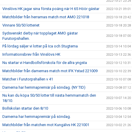
2022-10-21 23:24
Vinslövs HK jagar sina första poäng när H 65 Höör gästar
2022-10-21 09:01
Matchbilder från herrarnas match mot AMO 221018
2022-10-18 23:42
Vinnare 50/50 lotteriet
2022-10-18 20:28
Sydsvenskt derby när topplaget AMO gästar
2022-10-18 07:00
Furutorpshallen.
På lördag säljer vi lotter på Ica och Stugtema
2022-10-14 10:04
Informationsbrev från Vinslövs HK
2022-10-13 22:36
Nu startar vi Handbollsförskola för de allra yngsta
2022-10-12 10:31
Matchbilder från damernas match mot IFK Ystad 221009
2022-10-10 22:39
Matcher i Furutorpshallen v 41
2022-10-10 07:08
Damerna har hemmapremiär på söndag. (NY TID)
2022-10-08 07:12
Nu kan du köpa 50/50 lotter till nästa hemmamatch den
2022-10-07 14:20
18/10.
Bollskolan startar den 8/10
2022-10-06 10:08
Damerna har hemmapremiär på söndag.
2022-10-04 12:54
Matchbilder från matchen mot Kungälvs HK 221001
2022-10-02 21:26