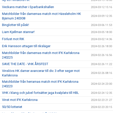
2024-03-13 18:00
Veckans matcher i Sparbankshallen
2024-03-12 15:16
Matchbilder från damernas match mot Hässleholm HK
2024-03-09 12:35
Bjärnum 240308
Binglotter till påsk!
2024-03-06 11:53
Liam Kjellman stannar!
2024-03-05 18:00
Förlust mot RIK
2024-03-02 14:36
Erik Hansson uttagen till riksläger
2024-02-26 18:00
Matchbilder från damernas match mot IFK Karlskrona
2024-02-26 16:56
240225
SAVE THE DATE - VHK ÅRSFEST
2024-02-26 11:22
Vinslövs HK damer avancerar till div. 3 efter seger mot
2024-02-26 08:16
Karlskrona
Matchbilder från herrarnas match mot IFK Karlskrona
2024-02-24 23:00
240223
VHK i klang och jubel fortsätter jaga kvalplats till HBL
2024-02-24 12:35
Vinst mot IFK Karlskrona
2024-02-23 21:27
50/50 lotteriet
2024-02-23 20:15