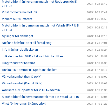
Matchbilder från herrarnas match mot Redbergslids IK
2023-11-26 23:40
231125
Vinst för herrarna mot RIK
2023-11-25 17:47
Vinnare 50/50 lotteriet
2023-11-25 16:55
Matchbilder från damernas match mot Ystads IF HF U B
2023-11-24 12:16
231123
Ny seger för damlaget
2023-11-24 12:13
Nu finns halvårskortet till försäljning!
2023-11-23 09:01
Info från handbollsskolan
2023-11-22 13:27
Julkalender från VHK - Sälj och hämta ditt ex
2023-11-21 20:57
Tung förlust för herrarna
2023-11-18 16:35
Anrika RIK kommer till Sparbankshallen!
2023-11-17 10:47
Vår verksamhet (herr & pojk)
2023-11-16 10:00
Vår verksamhet (Dam & flick)
2023-11-15 10:08
Advisera huvudpartner för VHK Akademin
2023-11-13 11:30
Matchbilder från herrarnas match mot IFK Ystad 231110
2023-11-11 13:04
Vinst för herrarna i Skånederbyt!
2023-11-10 21:22