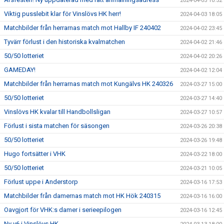
2024-04-05 10:52
Viktig pusslebit klar för Vinslövs HK herr!
2024-04-03 18:05
Matchbilder från herrarnas match mot Hallby IF 240402
2024-04-02 23:45
Tyvärr förlust i den historiska kvalmatchen
2024-04-02 21:46
50/50 lotteriet
2024-04-02 20:26
GAMEDAY!
2024-04-02 12:04
Matchbilder från herrarnas match mot Kungälvs HK 240326
2024-03-27 15:00
50/50 lotteriet
2024-03-27 14:40
Vinslövs HK kvalar till Handbollsligan
2024-03-27 10:57
Förlust i sista matchen för säsongen
2024-03-26 20:38
50/50 lotteriet
2024-03-26 19:48
Hugo fortsätter i VHK
2024-03-22 18:00
50/50 lotteriet
2024-03-21 10:05
Förlust uppe i Anderstorp
2024-03-16 17:53
Matchbilder från damernas match mot HK Hök 240315
2024-03-16 16:00
Oavgjort för VHK:s damer i serieepilogen
2024-03-16 12:45
Ny v6 i Vinslövs HK