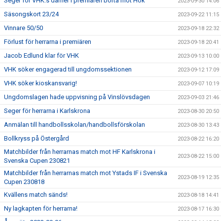
Seger för VHK:s damer i premiären borta mot Hök
2023-09-30 14:06
Säsongskort 23/24
2023-09-22 11:15
Vinnare 50/50
2023-09-18 22:32
Förlust för herrarna i premiären
2023-09-18 20:41
Jacob Edlund klar för VHK
2023-09-13 10:00
VHK söker engagerad till ungdomssektionen
2023-09-12 17:09
VHK söker kioskansvarig!
2023-09-07 10:19
Ungdomslagen hade uppvisning på Vinslövsdagen
2023-09-03 21:46
Seger för herrarna i Karlskrona
2023-08-30 20:50
Anmälan till handbollsskolan/handbollsförskolan
2023-08-30 13:43
Bollkryss på Östergård
2023-08-22 16:20
Matchbilder från herrarnas match mot HF Karlskrona i
2023-08-22 15:00
Svenska Cupen 230821
Matchbilder från herrarnas match mot Ystads IF i Svenska
2023-08-19 12:35
Cupen 230818
Kvällens match sänds!
2023-08-18 14:41
Ny lagkapten för herrarna!
2023-08-17 16:30