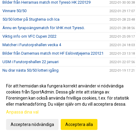
Bilder från Herrarnas match mot Tyresö HK 220129
2022-01-30 00:38
Vinnare 50/50
2022-01-29 17:07
50/50 lotter på Stugtema och Ica
2022-01-28 23:48
Ännu en fyrapoängsmatch för VHK mot Tyresö.
2022-01-28 08:56
Viktig info om VFC Cupen 2022
2022-01-25 09:17
Matcher i Furutorpshallen vecka 4
2022-01-24 18:03
Bilder från Damernas match mot HF Eslövstjejerna 220121
2022-01-23 13:18
USM i Furutorpshallen 22 januari
2022-01-22 07:56
Nu drar nästa 50/50 lotteri igång
2022-01-19 17:21
Matcher i Furutorpshallen vecka 3
2022-01-18 07:13
För att hemsidan ska fungera korrekt använder vi nödvändiga
Bilder från Herrarnas match mot Västerås/Irsta 220115
2022-01-16 22:46
cookies från SportAdmin. Dessa går inte att stänga av.
Vinnare i 50/50 lotteriet
2022-01-15 19:42
Föreningen kan också använda frivilliga cookies, t.ex. för statistik
eller marknadsföring. Du väljer själv om du vill acceptera dessa.
Ändringar i schemat för helgens matcher
2022-01-13 16:53
Anpassa dina val
Lördagens hemmamatch mot Västerås Irsta
2022-01-10 22:12
Matcher vecka 2
2022-01-10 08:51
Acceptera nödvändiga
Acceptera alla
Inställt för VHK:s damer
2022-01-07 18:44