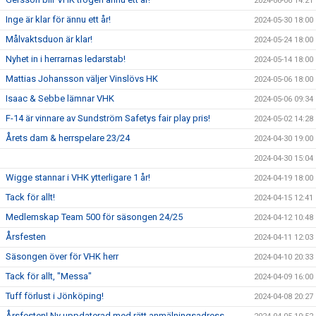
2024-06-06 14:21
Inge är klar för ännu ett år!
2024-05-30 18:00
Målvaktsduon är klar!
2024-05-24 18:00
Nyhet in i herrarnas ledarstab!
2024-05-14 18:00
Mattias Johansson väljer Vinslövs HK
2024-05-06 18:00
Isaac & Sebbe lämnar VHK
2024-05-06 09:34
F-14 är vinnare av Sundström Safetys fair play pris!
2024-05-02 14:28
Årets dam & herrspelare 23/24
2024-04-30 19:00
2024-04-30 15:04
Wigge stannar i VHK ytterligare 1 år!
2024-04-19 18:00
Tack för allt!
2024-04-15 12:41
Medlemskap Team 500 för säsongen 24/25
2024-04-12 10:48
Årsfesten
2024-04-11 12:03
Säsongen över för VHK herr
2024-04-10 20:33
Tack för allt, "Messa"
2024-04-09 16:00
Tuff förlust i Jönköping!
2024-04-08 20:27
Årsfesten! Ny uppdaterad med rätt anmälningsadress