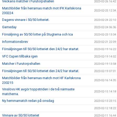
Veckans matcher i Furutorpshallen
2023-02-26 16:42
Matchbilder från herrarnas match mot IFK Karlskrona
2023-02-25 12:34
230224
Dagens vinnare i 50/50 lotteriet.
2023-02-24 22:10
Gameday
2023-02-24 06:36
Försäljning av 50/50 lotter på Stugtema och Ica
2023-02-23 13:34
Informationsbrev
2023-02-21 22:09
Försäljningen till 50/50 lotteriet den 24/2 har startat.
2023-02-19 16:22
VFC Cupen tillbaka igen
2023-02-19 14:02
Matcher i Furutorpshallen
2023-02-19 13:58
Försäljningen till 50/50 lotteriet den 24/2 har startat.
2023-02-19 07:01
Matchbilder från herrarnas match mot HF Karlskrona
2023-02-16 14:35
230215
Vinslövs HK avgör toppstriden i de två närmaste
2023-02-15 14:18
matcherna.
Ny hemmamatch redan på onsdag
2023-02-13 23:15
2023-02-12 18:22
Vinnare av 50/50 lotteriet
2023-02-11 16:44