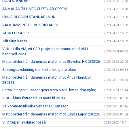
LIAM STANNAR!
2023-05-08 17:00
ANMÄLAN TILL VFC-CUPEN ÄR ÖPPEN!
2023-04-28 12:28
LINUS OLSSON STANNAR I VHK
2023-04-26 19:00
VÄLKOMMEN TILL VHK RICHARD!
2023-04-21 17:00
TACK FÖR ALLT!
2023-04-19 16:02
Tillfälligt kansli
2023-04-11 16:09
VHK:s Lilla VM, ett CSR-projekt i samband med VM i
2023-03-31 09:22
handboll 2023
Matchbilder från damernas match mot Stavsten HK 230326
2023-03-26 22:05
Säsongsavslutning och historisk sjätte plats
2023-03-25 09:34
Matchbilder från damernas match mot Åhus Handboll
2023-03-14 23:06
230313
Försäljningen till säsongens sista 50/50 lotteri drar igång
2023-03-11 15:14
VHK - Åhus flyttad till 13 mars kl 20.00
2023-03-10 07:30
Välkommen tillbaka Sebastian Hansson
2023-03-10 07:16
Matchbilder från damernas match mot Lunds Lejon 230228
2023-03-02 01:54
VFC Cupen avslutad för i år
2023-02-26 18:31