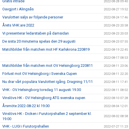
Gratis inträde
2022-08-28 09:40
Oavgjort i Alingsås
2022-08-27 19:52
Varulotteri säljs av följande personer
2022-08-24 17:46
Årets VHK:are 2022
2022-08-23 20:58
Vi presenterar ledarstaben på damsidan
2022-08-23 20:03
De sista 20 minuterna spelas den 29 augusti
2022-08-23 07:55
Matchbilder från matchen mot HF Karlskrona 220819
2022-08-19 22:45
2022-08-17 08:53
Matchbilder från matchen mot OV Helsingborg 220811
2022-08-11 23:06
Förlust mot OV Helsingborg i Svenska Cupen
2022-08-11 22:20
Nu drar vårt populära Varulotteri igång. Dragning 11/11
2022-08-11 17:41
VHK - OV Helsingborg torsdag 11 augusti 19.30
2022-08-11 08:02
Vinslövs HK - OV Helsingborg ATG svenska cupen
2022-08-10 07:28
Årsmöte 2022-08-22 kl 19.00
2022-08-04 12:01
Vinslövs HK - Dicken i Furutorpshallen 2 september kl.
2022-08-02 08:58
19.00
VHK - LUGI i Furutorpshallen
2022-07-27 11:23