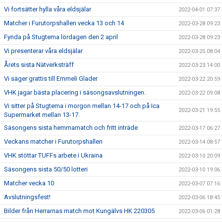
Vi fortsätter hylla våra eldsjälar
2022-04-01 07:37
Matcher i Furutorpshallen vecka 13 och 14
2022-03-28 09:23
Fynda på Stugtema lördagen den 2 april
2022-03-28 09:23
Vi presenterar våra eldsjälar
2022-03-25 08:04
Årets sista Nätverksträff
2022-03-23 14:00
Vi säger grattis till Emmeli Glader
2022-03-22 20:59
VHK jagar bästa placering i säsongsavslutningen.
2022-03-22 09:08
Vi sitter på Stugtema i morgon mellan 14-17 och på Ica
2022-03-21 19:55
Supermarket mellan 13-17.
Säsongens sista hemmamatch och fritt inträde
2022-03-17 06:27
Veckans matcher i Furutorpshallen
2022-03-14 08:57
VHK stöttar TUFFs arbete i Ukraina
2022-03-10 20:09
Säsongens sista 50/50 lotteri
2022-03-10 19:06
Matcher vecka 10
2022-03-07 07:16
Avslutningsfest!
2022-03-06 18:45
Bilder från Herrarnas match mot Kungälvs HK 220305
2022-03-06 01:28