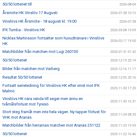
50/50 lotteriet till
2026-08-04
Årsmöte HK Vinslöv 17 Augusti
2026-07-28 10:15
Vinslövs HK Årsmöte - 18 augusti kl. 19.00
2026-07-28
IFK Tumba - Vinslövs HK
2026-03-08 19:09
Nicklas Martinsson fortsätter som huvudtränare i Vinslövs
2026-02-17 19:00
HK
Matchbilder från matchen mot Lugi 260130
2026-01-31 01:42
50/50 lotteriet
2025-12-19 20:14
Bilder från matchen mot Varberg
2025-12-16 11:17
Resultat 50/50 lotteriet
2025-12-05 20:16
Fortsatt serieledning för Vinslövs HK efter vinst mot IFK
2025-11-30 17:20
Malmö.
Vinslövs HK nära vända till seger men ännu en
2025-11-30 16:31
tvåmålsförlust mot Tyresö.
Stort steg framåt men inte hela vägen. Ny tapper förlust för
2025-11-24 08:33
VHK mot Aranäs.
Matchbilder från herrarnas matchen mot Aranäs 251122
2025-11-23 19:59
50/50 lotteriet
2025-11-22 16:46