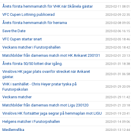
Årets första hemmamatch för VHK när Skånela gästar
2023-02-11 08:01
VFC Cupen Lottning publicerad
2023-02-09 22:35
Årets första hemmamatch för herrarna
2023-02-08 09:05
Save the Date
2023-02-06 16:15
VFC Cupen startar snart
2023-02-05 18:46
Veckans matcher i Furutorpshallen
2023-02-05 18:42
Matchbilder från damernas match mot HK Ankaret 230131
2023-02-01 23:13
Årets första 50/50 lotteri drar igång.
2023-01-31 18:38
Vinslövs HK jagar plats ovanför strecket när Ankaret
2023-01-31 06:58
gästar.
VHK i samhället - Chris Heyer pratar tyska på
2023-01-29 20:09
Furutorpskolan
Veckans matcher
2023-01-29 11:42
Matchbilder från damernas match mot Ligu 230120
2023-01-21 23:18
Vinslövs HK fortsätter jaga segrar på hemmaplan mot LIGU
2023-01-19 23:41
Helgens matcher i Furutorpshallen
2023-01-14 09:06
Medlemsfika
2023-01-13 12:44