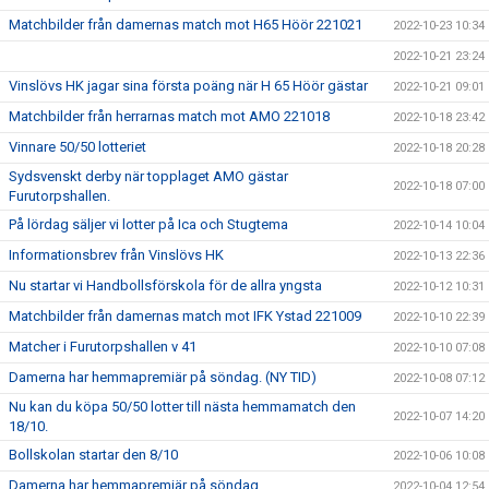
Matchbilder från damernas match mot H65 Höör 221021
2022-10-23 10:34
2022-10-21 23:24
Vinslövs HK jagar sina första poäng när H 65 Höör gästar
2022-10-21 09:01
Matchbilder från herrarnas match mot AMO 221018
2022-10-18 23:42
Vinnare 50/50 lotteriet
2022-10-18 20:28
Sydsvenskt derby när topplaget AMO gästar
2022-10-18 07:00
Furutorpshallen.
På lördag säljer vi lotter på Ica och Stugtema
2022-10-14 10:04
Informationsbrev från Vinslövs HK
2022-10-13 22:36
Nu startar vi Handbollsförskola för de allra yngsta
2022-10-12 10:31
Matchbilder från damernas match mot IFK Ystad 221009
2022-10-10 22:39
Matcher i Furutorpshallen v 41
2022-10-10 07:08
Damerna har hemmapremiär på söndag. (NY TID)
2022-10-08 07:12
Nu kan du köpa 50/50 lotter till nästa hemmamatch den
2022-10-07 14:20
18/10.
Bollskolan startar den 8/10
2022-10-06 10:08
Damerna har hemmapremiär på söndag.
2022-10-04 12:54