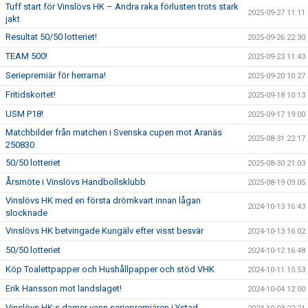
Tuff start för Vinslövs HK – Andra raka förlusten trots stark
2025-09-27 11:11
jakt
Resultat 50/50 lotteriet!
2025-09-26 22:30
TEAM 500!
2025-09-23 11:43
Seriepremiär för herrarna!
2025-09-20 10:27
Fritidskortet!
2025-09-18 10:13
USM P18!
2025-09-17 19:00
Matchbilder från matchen i Svenska cupen mot Aranäs
2025-08-31 22:17
250830
50/50 lotteriet
2025-08-30 21:03
Årsmöte i Vinslövs Handbollsklubb
2025-08-19 09:05
Vinslövs HK med en första drömkvart innan lågan
2024-10-13 16:43
slocknade
Vinslövs HK betvingade Kungälv efter visst besvär
2024-10-13 16:02
50/50 lotteriet
2024-10-12 16:48
Köp Toalettpapper och Hushållpapper och stöd VHK
2024-10-11 15:53
Erik Hansson mot landslaget!
2024-10-04 12:00
Vinslövs HK:s damer vann seriepremiären i Ystad