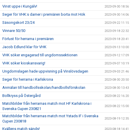
Vinst uppe i Kungälv!
2023-09-30 18:56
Seger för VHK:s damer i premiären borta mot Hök
2023-09-30 14:06
Säsongskort 23/24
2023-09-22 11:15
Vinnare 50/50
2023-09-18 22:32
Förlust för herrarna i premiären
2023-09-18 20:41
Jacob Edlund klar för VHK
2023-09-13 10:00
VHK söker engagerad till ungdomssektionen
2023-09-12 17:09
VHK söker kioskansvarig!
2023-09-07 10:19
Ungdomslagen hade uppvisning på Vinslövsdagen
2023-09-03 21:46
Seger för herrarna i Karlskrona
2023-08-30 20:50
Anmälan till handbollsskolan/handbollsförskolan
2023-08-30 13:43
Bollkryss på Östergård
2023-08-22 16:20
Matchbilder från herrarnas match mot HF Karlskrona i
2023-08-22 15:00
Svenska Cupen 230821
Matchbilder från herrarnas match mot Ystads IF i Svenska
2023-08-19 12:35
Cupen 230818
Kvällens match sänds!
2023-08-18 14:41