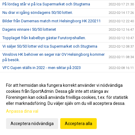
På lördag står vi på Ica Supermarket och Stugtema
2022-02-17 21:30
Nu drar vi igång söndagens 50/50 lotteri.
2022-02-14 17:26
Bilder från Damernas match mot Helsingborg HK 220211
2022-02-12 22:40
Dagens vinnare i 50/50 lotteriet
2022-02-12 16:47
Topplaget från kabelbyn gästar Furutorpshallen.
2022-02-12 10:47
Vi säljer 50/50 lotter vid Ica Supermarket och Stugtema
2022-02-12 08:37
Vinslövs HK behöver en seger när OV Helsingborg kommer
2022-02-11 08:34
på besök.
VFC Cupen ställs in 2022 - men siktar på 2023
2022-02-08 16:11
Här köper du biljetter till lördagens match
2022-02-08 12:27
Save the date
För att hemsidan ska fungera korrekt använder vi nödvändiga
2022-02-07 07:09
cookies från SportAdmin. Dessa går inte att stänga av.
Bilder från Damernas match mot KFI Karlskrona HB 220205
2022-02-06 20:55
Föreningen kan också använda frivilliga cookies, t.ex. för statistik
Matcher i Furutorpshallen vecka 6
2022-02-06 19:23
eller marknadsföring. Du väljer själv om du vill acceptera dessa.
Vill ni ha er lott innan dragning?
2022-02-04 20:17
Anpassa dina val
Bilder från Damernas match mot IFK Kristianstad 220203
2022-02-04 18:38
Acceptera nödvändiga
Acceptera alla
Nu drar vi igång nästa 50/50 lotteri.
2022-02-02 07:38