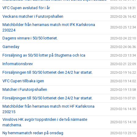
VFC Cupen avslutad för i år
2023-02-26 18:31
Veckans matcher i Furutorpshallen
2023-02-26 16:42
Matchbilder från herrarnas match mot IFK Karlskrona
2023-02-25 12:34
230224
Dagens vinnare i 50/50 lotteriet.
2023-02-24 22:10
Gameday
2023-02-24 06:36
Försäljning av 50/50 lotter på Stugtema och Ica
2023-02-23 13:34
Informationsbrev
2023-02-21 22:09
Försäljningen till 50/50 lotteriet den 24/2 har startat.
2023-02-19 16:22
VFC Cupen tillbaka igen
2023-02-19 14:02
Matcher i Furutorpshallen
2023-02-19 13:58
Försäljningen till 50/50 lotteriet den 24/2 har startat.
2023-02-19 07:01
Matchbilder från herrarnas match mot HF Karlskrona
2023-02-16 14:35
230215
Vinslövs HK avgör toppstriden i de två närmaste
2023-02-15 14:18
matcherna.
Ny hemmamatch redan på onsdag
2023-02-13 23:15