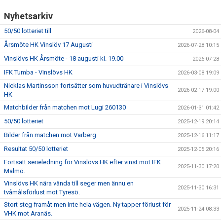
Nyhetsarkiv
50/50 lotteriet till
2026-08-04
Årsmöte HK Vinslöv 17 Augusti
2026-07-28 10:15
Vinslövs HK Årsmöte - 18 augusti kl. 19.00
2026-07-28
IFK Tumba - Vinslövs HK
2026-03-08 19:09
Nicklas Martinsson fortsätter som huvudtränare i Vinslövs
2026-02-17 19:00
HK
Matchbilder från matchen mot Lugi 260130
2026-01-31 01:42
50/50 lotteriet
2025-12-19 20:14
Bilder från matchen mot Varberg
2025-12-16 11:17
Resultat 50/50 lotteriet
2025-12-05 20:16
Fortsatt serieledning för Vinslövs HK efter vinst mot IFK
2025-11-30 17:20
Malmö.
Vinslövs HK nära vända till seger men ännu en
2025-11-30 16:31
tvåmålsförlust mot Tyresö.
Stort steg framåt men inte hela vägen. Ny tapper förlust för
2025-11-24 08:33
VHK mot Aranäs.