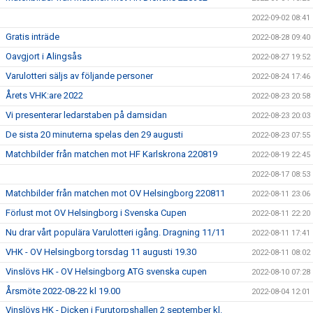
2022-09-02 08:41
Gratis inträde
2022-08-28 09:40
Oavgjort i Alingsås
2022-08-27 19:52
Varulotteri säljs av följande personer
2022-08-24 17:46
Årets VHK:are 2022
2022-08-23 20:58
Vi presenterar ledarstaben på damsidan
2022-08-23 20:03
De sista 20 minuterna spelas den 29 augusti
2022-08-23 07:55
Matchbilder från matchen mot HF Karlskrona 220819
2022-08-19 22:45
2022-08-17 08:53
Matchbilder från matchen mot OV Helsingborg 220811
2022-08-11 23:06
Förlust mot OV Helsingborg i Svenska Cupen
2022-08-11 22:20
Nu drar vårt populära Varulotteri igång. Dragning 11/11
2022-08-11 17:41
VHK - OV Helsingborg torsdag 11 augusti 19.30
2022-08-11 08:02
Vinslövs HK - OV Helsingborg ATG svenska cupen
2022-08-10 07:28
Årsmöte 2022-08-22 kl 19.00
2022-08-04 12:01
Vinslövs HK - Dicken i Furutorpshallen 2 september kl.