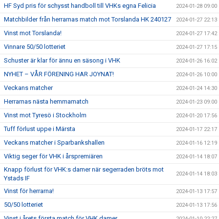
HF Syd pris för schysst handboll till VHKs egna Felicia
2024-01-28 09:00
Matchbilder från herrarnas match mot Torslanda HK 240127
2024-01-27 22:13
Vinst mot Torslanda!
2024-01-27 17:42
Vinnare 50/50 lotteriet
2024-01-27 17:15
Schuster är klar för ännu en säsong i VHK
2024-01-26 16:02
NYHET – VÅR FÖRENING HAR JOYNAT!
2024-01-26 10:00
Veckans matcher
2024-01-24 14:30
Herrarnas nästa hemmamatch
2024-01-23 09:00
Vinst mot Tyresö i Stockholm
2024-01-20 17:56
Tuff förlust uppe i Märsta
2024-01-17 22:17
Veckans matcher i Sparbankshallen
2024-01-16 12:19
Viktig seger för VHK i årspremiären
2024-01-14 18:07
Knapp förlust för VHK:s damer när segerraden bröts mot
2024-01-14 18:03
Ystads IF
Vinst för herrarna!
2024-01-13 17:57
50/50 lotteriet
2024-01-13 17:56
Vinst i årets första match för VHK damer.
2024-01-10 22:27