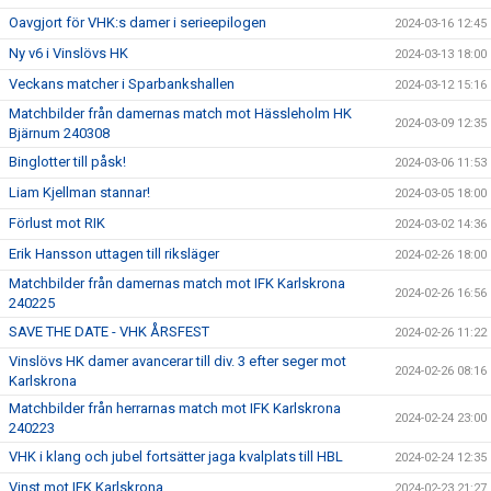
Oavgjort för VHK:s damer i serieepilogen
2024-03-16 12:45
Ny v6 i Vinslövs HK
2024-03-13 18:00
Veckans matcher i Sparbankshallen
2024-03-12 15:16
Matchbilder från damernas match mot Hässleholm HK
2024-03-09 12:35
Bjärnum 240308
Binglotter till påsk!
2024-03-06 11:53
Liam Kjellman stannar!
2024-03-05 18:00
Förlust mot RIK
2024-03-02 14:36
Erik Hansson uttagen till riksläger
2024-02-26 18:00
Matchbilder från damernas match mot IFK Karlskrona
2024-02-26 16:56
240225
SAVE THE DATE - VHK ÅRSFEST
2024-02-26 11:22
Vinslövs HK damer avancerar till div. 3 efter seger mot
2024-02-26 08:16
Karlskrona
Matchbilder från herrarnas match mot IFK Karlskrona
2024-02-24 23:00
240223
VHK i klang och jubel fortsätter jaga kvalplats till HBL
2024-02-24 12:35
Vinst mot IFK Karlskrona
2024-02-23 21:27