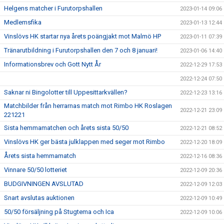
Helgens matcher i Furutorpshallen
2023-01-14 09:06
Medlemsfika
2023-01-13 12:44
Vinslövs HK startar nya årets poängjakt mot Malmö HP
2023-01-11 07:39
Tränarutbildning i Furutorpshallen den 7 och 8 januari!
2023-01-06 14:40
Informationsbrev och Gott Nytt År
2022-12-29 17:53
2022-12-24 07:50
Saknar ni Bingolotter till Uppesittarkvällen?
2022-12-23 13:16
Matchbilder från herrarnas match mot Rimbo HK Roslagen
2022-12-21 23:09
221221
Sista hemmamatchen och årets sista 50/50
2022-12-21 08:52
Vinslövs HK ger bästa julklappen med seger mot Rimbo
2022-12-20 18:09
Årets sista hemmamatch
2022-12-16 08:36
Vinnare 50/50 lotteriet
2022-12-09 20:36
BUDGIVNINGEN AVSLUTAD
2022-12-09 12:03
Snart avslutas auktionen
2022-12-09 10:49
50/50 försäljning på Stugtema och Ica
2022-12-09 10:06