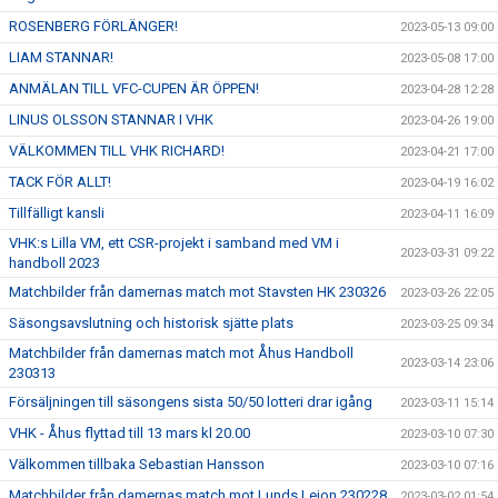
ROSENBERG FÖRLÄNGER!
2023-05-13 09:00
LIAM STANNAR!
2023-05-08 17:00
ANMÄLAN TILL VFC-CUPEN ÄR ÖPPEN!
2023-04-28 12:28
LINUS OLSSON STANNAR I VHK
2023-04-26 19:00
VÄLKOMMEN TILL VHK RICHARD!
2023-04-21 17:00
TACK FÖR ALLT!
2023-04-19 16:02
Tillfälligt kansli
2023-04-11 16:09
VHK:s Lilla VM, ett CSR-projekt i samband med VM i
2023-03-31 09:22
handboll 2023
Matchbilder från damernas match mot Stavsten HK 230326
2023-03-26 22:05
Säsongsavslutning och historisk sjätte plats
2023-03-25 09:34
Matchbilder från damernas match mot Åhus Handboll
2023-03-14 23:06
230313
Försäljningen till säsongens sista 50/50 lotteri drar igång
2023-03-11 15:14
VHK - Åhus flyttad till 13 mars kl 20.00
2023-03-10 07:30
Välkommen tillbaka Sebastian Hansson
2023-03-10 07:16
Matchbilder från damernas match mot Lunds Lejon 230228
2023-03-02 01:54