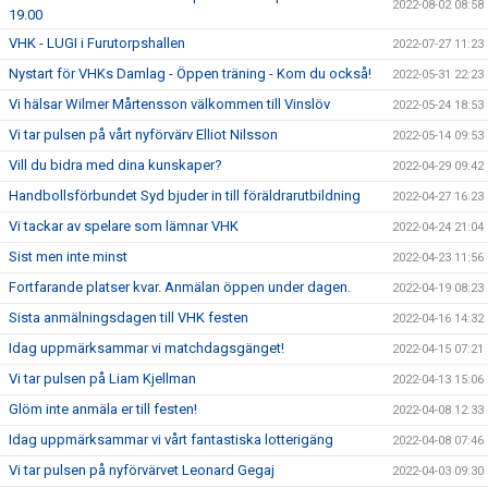
2022-08-02 08:58
19.00
VHK - LUGI i Furutorpshallen
2022-07-27 11:23
Nystart för VHKs Damlag - Öppen träning - Kom du också!
2022-05-31 22:23
Vi hälsar Wilmer Mårtensson välkommen till Vinslöv
2022-05-24 18:53
Vi tar pulsen på vårt nyförvärv Elliot Nilsson
2022-05-14 09:53
Vill du bidra med dina kunskaper?
2022-04-29 09:42
Handbollsförbundet Syd bjuder in till föräldrarutbildning
2022-04-27 16:23
Vi tackar av spelare som lämnar VHK
2022-04-24 21:04
Sist men inte minst
2022-04-23 11:56
Fortfarande platser kvar. Anmälan öppen under dagen.
2022-04-19 08:23
Sista anmälningsdagen till VHK festen
2022-04-16 14:32
Idag uppmärksammar vi matchdagsgänget!
2022-04-15 07:21
Vi tar pulsen på Liam Kjellman
2022-04-13 15:06
Glöm inte anmäla er till festen!
2022-04-08 12:33
Idag uppmärksammar vi vårt fantastiska lotterigäng
2022-04-08 07:46
Vi tar pulsen på nyförvärvet Leonard Gegaj
2022-04-03 09:30