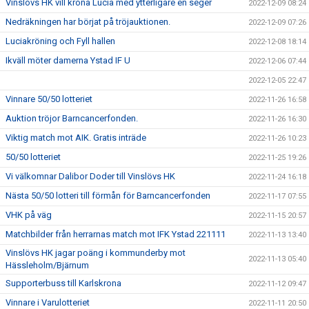
Vinslövs HK vill kröna Lucia med ytterligare en seger
2022-12-09 08:24
Nedräkningen har börjat på tröjauktionen.
2022-12-09 07:26
Luciakröning och Fyll hallen
2022-12-08 18:14
Ikväll möter damerna Ystad IF U
2022-12-06 07:44
2022-12-05 22:47
Vinnare 50/50 lotteriet
2022-11-26 16:58
Auktion tröjor Barncancerfonden.
2022-11-26 16:30
Viktig match mot AIK. Gratis inträde
2022-11-26 10:23
50/50 lotteriet
2022-11-25 19:26
Vi välkomnar Dalibor Doder till Vinslövs HK
2022-11-24 16:18
Nästa 50/50 lotteri till förmån för Barncancerfonden
2022-11-17 07:55
VHK på väg
2022-11-15 20:57
Matchbilder från herrarnas match mot IFK Ystad 221111
2022-11-13 13:40
Vinslövs HK jagar poäng i kommunderby mot
2022-11-13 05:40
Hässleholm/Bjärnum
Supporterbuss till Karlskrona
2022-11-12 09:47
Vinnare i Varulotteriet
2022-11-11 20:50