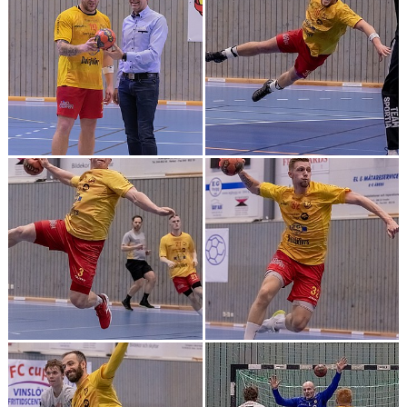
MATCHER
LÄNKAR
BLI MEDLEM!
VFC CUPEN
VHK SOCIALA MEDIER
VHK SHOP
TEAM 500
HERRARNAS RESULTAT & TABELL
DAMERNAS RESULTAT & TABELL