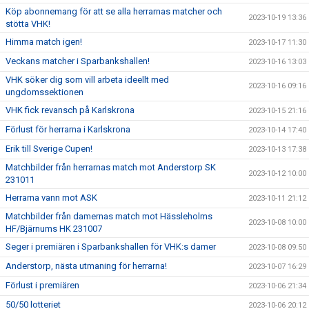
Köp abonnemang för att se alla herrarnas matcher och
2023-10-19 13:36
stötta VHK!
Himma match igen!
2023-10-17 11:30
Veckans matcher i Sparbankshallen!
2023-10-16 13:03
VHK söker dig som vill arbeta ideellt med
2023-10-16 09:16
ungdomssektionen
VHK fick revansch på Karlskrona
2023-10-15 21:16
Förlust för herrarna i Karlskrona
2023-10-14 17:40
Erik till Sverige Cupen!
2023-10-13 17:38
Matchbilder från herrarnas match mot Anderstorp SK
2023-10-12 10:00
231011
Herrarna vann mot ASK
2023-10-11 21:12
Matchbilder från damernas match mot Hässleholms
2023-10-08 10:00
HF/Bjärnums HK 231007
Seger i premiären i Sparbankshallen för VHK:s damer
2023-10-08 09:50
Anderstorp, nästa utmaning för herrarna!
2023-10-07 16:29
Förlust i premiären
2023-10-06 21:34
50/50 lotteriet
2023-10-06 20:12