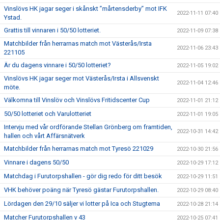
Vinslövs HK jagar seger i skånskt ”mårtensderby” mot IFK
2022-11-11 07:40
Ystad.
Grattis till vinnaren i 50/50 lotteriet.
2022-11-09 07:38
Matchbilder från herrarnas match mot Västerås/Irsta
2022-11-06 23:43
221105
Är du dagens vinnare i 50/50 lotteriet?
2022-11-05 19:02
Vinslövs HK jagar seger mot Västerås/Irsta i Allsvenskt
2022-11-04 12:46
möte.
Välkomna till Vinslöv och Vinslövs Fritidscenter Cup
2022-11-01 21:12
50/50 lotteriet och Varulotteriet
2022-11-01 19:05
Intervju med vår ordförande Stellan Grönberg om framtiden,
2022-10-31 14:42
hallen och vårt Affärsnätverk
Matchbilder från herrarnas match mot Tyresö 221029
2022-10-30 21:56
Vinnare i dagens 50/50
2022-10-29 17:12
Matchdag i Furutorpshallen - gör dig redo för ditt besök
2022-10-29 11:51
VHK behöver poäng när Tyresö gästar Furutorpshallen.
2022-10-29 08:40
Lördagen den 29/10 säljer vi lotter på Ica och Stugtema
2022-10-28 21:14
Matcher Furutorpshallen v 43
2022-10-25 07:41