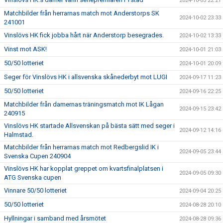
2024-10-03 22:21
Matchbilder från herrarnas match mot Anderstorps SK
2024-10-02 23:33
241001
Vinslövs HK fick jobba hårt när Anderstorp besegrades.
2024-10-02 13:33
Vinst mot ASK!
2024-10-01 21:03
50/50 lotteriet
2024-10-01 20:09
Seger för Vinslövs HK i allsvenska skånederbyt mot LUGI
2024-09-17 11:23
50/50 lotteriet
2024-09-16 22:25
Matchbilder från damernas träningsmatch mot IK Lågan
2024-09-15 23:42
240915
Vinslövs HK startade Allsvenskan på bästa sätt med seger i
2024-09-12 14:16
Halmstad.
Matchbilder från herrarnas match mot Redbergslid IK i
2024-09-05 23:44
Svenska Cupen 240904
Vinslövs HK har kopplat greppet om kvartsfinalplatsen i
2024-09-05 09:30
ATG Svenska cupen
Vinnare 50/50 lotteriet
2024-09-04 20:25
50/50 lotteriet
2024-08-28 20:10
Hyllningar i samband med årsmötet
2024-08-28 09:36