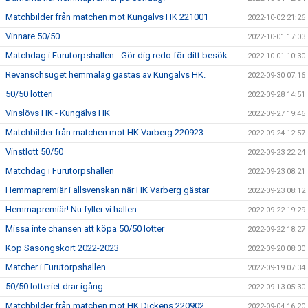
Matchbilder från matchen mot Kungälvs HK 221001
2022-10-02 21:26
Vinnare 50/50
2022-10-01 17:03
Matchdag i Furutorpshallen - Gör dig redo för ditt besök
2022-10-01 10:30
Revanschsuget hemmalag gästas av Kungälvs HK.
2022-09-30 07:16
50/50 lotteri
2022-09-28 14:51
Vinslövs HK - Kungälvs HK
2022-09-27 19:46
Matchbilder från matchen mot HK Varberg 220923
2022-09-24 12:57
Vinstlott 50/50
2022-09-23 22:24
Matchdag i Furutorpshallen
2022-09-23 08:21
Hemmapremiär i allsvenskan när HK Varberg gästar
2022-09-23 08:12
Hemmapremiär! Nu fyller vi hallen.
2022-09-22 19:29
Missa inte chansen att köpa 50/50 lotter
2022-09-22 18:27
Köp Säsongskort 2022-2023
2022-09-20 08:30
Matcher i Furutorpshallen
2022-09-19 07:34
50/50 lotteriet drar igång
2022-09-13 05:30
Matchbilder från matchen mot HK Dickens 220902
2022-09-04 16:20