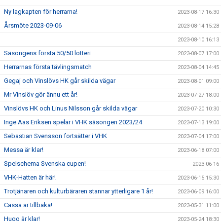
Ny lagkapten för herrarna!
2023-08-17 16:30
Årsmöte 2023-09-06
2023-08-14 15:28
2023-08-10 16:13
Säsongens första 50/50 lotteri
2023-08-07 17:00
Herrarnas första tävlingsmatch
2023-08-04 14:45
Gegaj och Vinslövs HK går skilda vägar
2023-08-01 09:00
Mr Vinslöv gör ännu ett år!
2023-07-27 18:00
Vinslövs HK och Linus Nilsson går skilda vägar
2023-07-20 10:30
Inge Aas Eriksen spelar i VHK säsongen 2023/24
2023-07-13 19:00
Sebastian Svensson fortsätter i VHK
2023-07-04 17:00
Messa är klar!
2023-06-18 07:00
Spelschema Svenska cupen!
2023-06-16
VHK-Hatten är här!
2023-06-15 15:30
Trotjänaren och kulturbäraren stannar ytterligare 1 år!
2023-06-09 16:00
Cassa är tillbaka!
2023-05-31 11:00
Hugo är klar!
2023-05-24 18:30