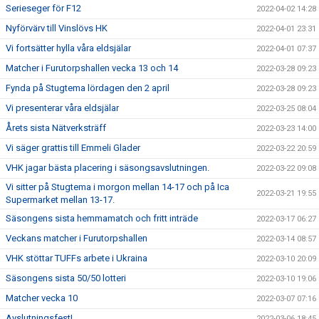
Serieseger för F12
2022-04-02 14:28
Nyförvärv till Vinslövs HK
2022-04-01 23:31
Vi fortsätter hylla våra eldsjälar
2022-04-01 07:37
Matcher i Furutorpshallen vecka 13 och 14
2022-03-28 09:23
Fynda på Stugtema lördagen den 2 april
2022-03-28 09:23
Vi presenterar våra eldsjälar
2022-03-25 08:04
Årets sista Nätverksträff
2022-03-23 14:00
Vi säger grattis till Emmeli Glader
2022-03-22 20:59
VHK jagar bästa placering i säsongsavslutningen.
2022-03-22 09:08
Vi sitter på Stugtema i morgon mellan 14-17 och på Ica
2022-03-21 19:55
Supermarket mellan 13-17.
Säsongens sista hemmamatch och fritt inträde
2022-03-17 06:27
Veckans matcher i Furutorpshallen
2022-03-14 08:57
VHK stöttar TUFFs arbete i Ukraina
2022-03-10 20:09
Säsongens sista 50/50 lotteri
2022-03-10 19:06
Matcher vecka 10
2022-03-07 07:16
Avslutningsfest!
2022-03-06 18:45