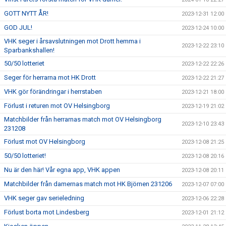
GOTT NYTT ÅR!
2023-12-31 12:00
GOD JUL!
2023-12-24 10:00
VHK seger i årsavslutningen mot Drott hemma i
2023-12-22 23:10
Sparbankshallen!
50/50 lotteriet
2023-12-22 22:26
Seger för herrarna mot HK Drott
2023-12-22 21:27
VHK gör förändringar i herrstaben
2023-12-21 18:00
Förlust i returen mot OV Helsingborg
2023-12-19 21:02
Matchbilder från herrarnas match mot OV Helsingborg
2023-12-10 23:43
231208
Förlust mot OV Helsingborg
2023-12-08 21:25
50/50 lotteriet!
2023-12-08 20:16
Nu är den här! Vår egna app, VHK appen
2023-12-08 20:11
Matchbilder från damernas match mot HK Björnen 231206
2023-12-07 07:00
VHK seger gav serieledning
2023-12-06 22:28
Förlust borta mot Lindesberg
2023-12-01 21:12