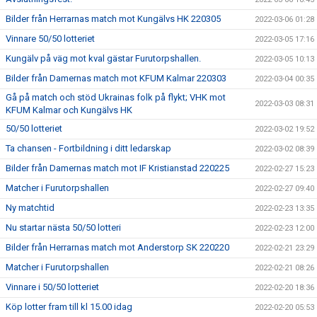
Bilder från Herrarnas match mot Kungälvs HK 220305
2022-03-06 01:28
Vinnare 50/50 lotteriet
2022-03-05 17:16
Kungälv på väg mot kval gästar Furutorpshallen.
2022-03-05 10:13
Bilder från Damernas match mot KFUM Kalmar 220303
2022-03-04 00:35
Gå på match och stöd Ukrainas folk på flykt; VHK mot
2022-03-03 08:31
KFUM Kalmar och Kungälvs HK
50/50 lotteriet
2022-03-02 19:52
Ta chansen - Fortbildning i ditt ledarskap
2022-03-02 08:39
Bilder från Damernas match mot IF Kristianstad 220225
2022-02-27 15:23
Matcher i Furutorpshallen
2022-02-27 09:40
Ny matchtid
2022-02-23 13:35
Nu startar nästa 50/50 lotteri
2022-02-23 12:00
Bilder från Herrarnas match mot Anderstorp SK 220220
2022-02-21 23:29
Matcher i Furutorpshallen
2022-02-21 08:26
Vinnare i 50/50 lotteriet
2022-02-20 18:36
Köp lotter fram till kl 15.00 idag
2022-02-20 05:53