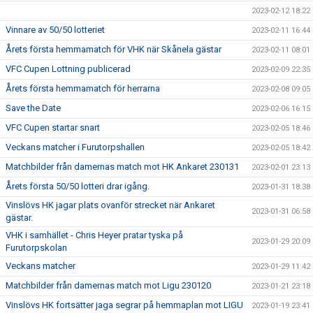
2023-02-12 18:22
Vinnare av 50/50 lotteriet
2023-02-11 16:44
Årets första hemmamatch för VHK när Skånela gästar
2023-02-11 08:01
VFC Cupen Lottning publicerad
2023-02-09 22:35
Årets första hemmamatch för herrarna
2023-02-08 09:05
Save the Date
2023-02-06 16:15
VFC Cupen startar snart
2023-02-05 18:46
Veckans matcher i Furutorpshallen
2023-02-05 18:42
Matchbilder från damernas match mot HK Ankaret 230131
2023-02-01 23:13
Årets första 50/50 lotteri drar igång.
2023-01-31 18:38
Vinslövs HK jagar plats ovanför strecket när Ankaret
2023-01-31 06:58
gästar.
VHK i samhället - Chris Heyer pratar tyska på
2023-01-29 20:09
Furutorpskolan
Veckans matcher
2023-01-29 11:42
Matchbilder från damernas match mot Ligu 230120
2023-01-21 23:18
Vinslövs HK fortsätter jaga segrar på hemmaplan mot LIGU
2023-01-19 23:41