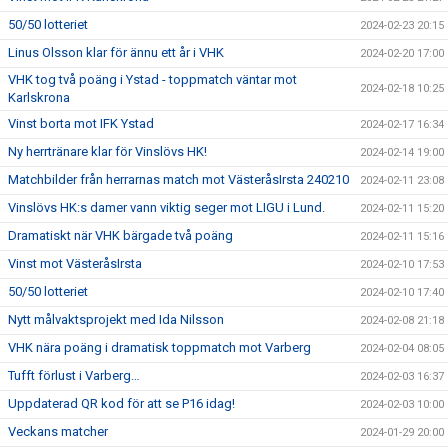
50/50 lotteriet
2024-02-23 20:15
Linus Olsson klar för ännu ett år i VHK
2024-02-20 17:00
VHK tog två poäng i Ystad - toppmatch väntar mot
2024-02-18 10:25
Karlskrona
Vinst borta mot IFK Ystad
2024-02-17 16:34
Ny herrtränare klar för Vinslövs HK!
2024-02-14 19:00
Matchbilder från herrarnas match mot VästeråsIrsta 240210
2024-02-11 23:08
Vinslövs HK:s damer vann viktig seger mot LIGU i Lund.
2024-02-11 15:20
Dramatiskt när VHK bärgade två poäng
2024-02-11 15:16
Vinst mot VästeråsIrsta
2024-02-10 17:53
50/50 lotteriet
2024-02-10 17:40
Nytt målvaktsprojekt med Ida Nilsson
2024-02-08 21:18
VHK nära poäng i dramatisk toppmatch mot Varberg
2024-02-04 08:05
Tufft förlust i Varberg…
2024-02-03 16:37
Uppdaterad QR kod för att se P16 idag!
2024-02-03 10:00
Veckans matcher
2024-01-29 20:00