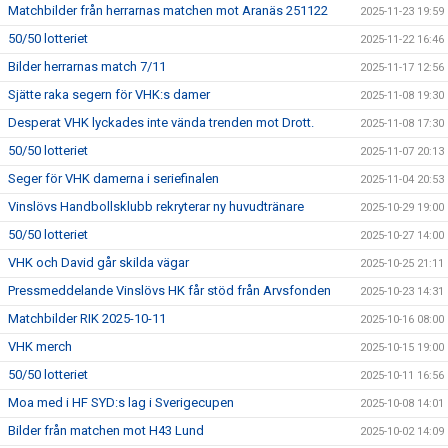
Matchbilder från herrarnas matchen mot Aranäs 251122
2025-11-23 19:59
50/50 lotteriet
2025-11-22 16:46
Bilder herrarnas match 7/11
2025-11-17 12:56
Sjätte raka segern för VHK:s damer
2025-11-08 19:30
Desperat VHK lyckades inte vända trenden mot Drott.
2025-11-08 17:30
50/50 lotteriet
2025-11-07 20:13
Seger för VHK damerna i seriefinalen
2025-11-04 20:53
Vinslövs Handbollsklubb rekryterar ny huvudtränare
2025-10-29 19:00
50/50 lotteriet
2025-10-27 14:00
VHK och David går skilda vägar
2025-10-25 21:11
Pressmeddelande Vinslövs HK får stöd från Arvsfonden
2025-10-23 14:31
Matchbilder RIK 2025-10-11
2025-10-16 08:00
VHK merch
2025-10-15 19:00
50/50 lotteriet
2025-10-11 16:56
Moa med i HF SYD:s lag i Sverigecupen
2025-10-08 14:01
Bilder från matchen mot H43 Lund
2025-10-02 14:09