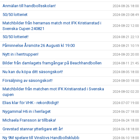
Anmälan till handbollsskolan!
2024-08-26 18:00
50/50 lotteriet
2024-08-23 08:49
Matchbilder från herrarnas match mot IFK Kristianstad i
2024-08-22 12:00
Svenska Cupen 240821
50/50 lotteriet!
2024-08-21 22:13
Påminnelse Årsmöte 26 Augusti kl 19.00
2024-08-21 10:19
Nytt in i herrtruppen!
2024-08-20 20:00
Bilder från damlagets framgångar på Beachhandbollen
2024-08-11 21:45
Nu kan du köpa ditt säsongskort!
2024-08-05 18:00
Försäljning av säsongskort!
2024-08-03 18:00
Matchbilder från matchen mot IFK Kristianstad i Svenska
2024-08-02 02:20
cupen
Elias klar för VHK - rekordtidigt!
2024-07-07 19:00
Nygammal H6 in i herrlaget
2024-06-27 18:00
Michaela Fransson är tillbaka!
2024-06-24 18:00
Grevstad stannar ytterligare ett år!
2024-06-18 18:00
Ny 9M spelare till Vinslövs Handbollsklubb
2024-06-10 18:00