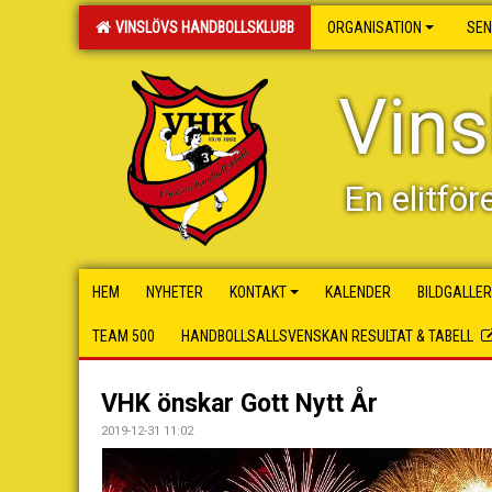
VINSLÖVS HANDBOLLSKLUBB
ORGANISATION
SEN
Vins
En elitför
HEM
NYHETER
KONTAKT
KALENDER
BILDGALLER
TEAM 500
HANDBOLLSALLSVENSKAN RESULTAT & TABELL
VHK önskar Gott Nytt År
2019-12-31 11:02