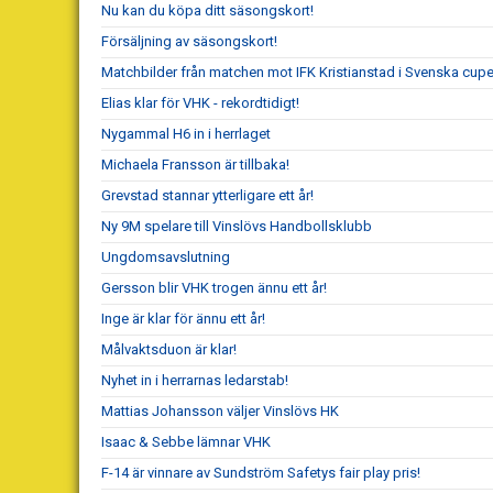
Nu kan du köpa ditt säsongskort!
Försäljning av säsongskort!
Matchbilder från matchen mot IFK Kristianstad i Svenska cup
Elias klar för VHK - rekordtidigt!
Nygammal H6 in i herrlaget
Michaela Fransson är tillbaka!
Grevstad stannar ytterligare ett år!
Ny 9M spelare till Vinslövs Handbollsklubb
Ungdomsavslutning
Gersson blir VHK trogen ännu ett år!
Inge är klar för ännu ett år!
Målvaktsduon är klar!
Nyhet in i herrarnas ledarstab!
Mattias Johansson väljer Vinslövs HK
Isaac & Sebbe lämnar VHK
F-14 är vinnare av Sundström Safetys fair play pris!