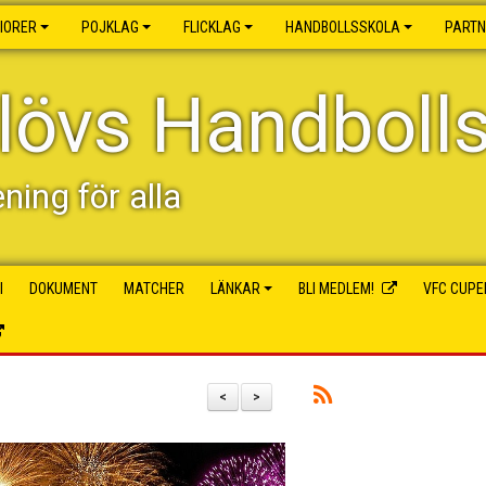
IORER
POJKLAG
FLICKLAG
HANDBOLLSSKOLA
PART
lövs Handboll
ening för alla
I
DOKUMENT
MATCHER
LÄNKAR
BLI MEDLEM!
VFC CUPE
<
>