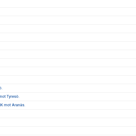
ö.
mot Tyresö.
VHK mot Aranäs.