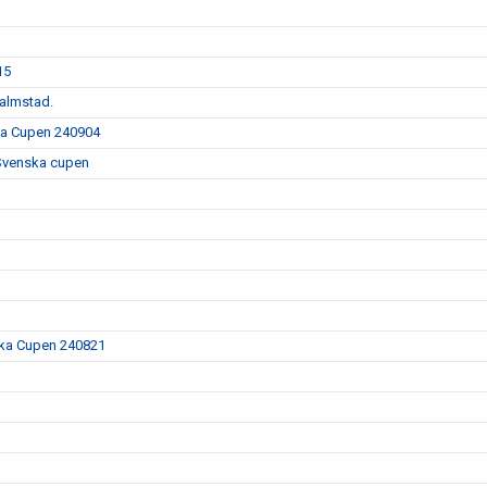
15
Halmstad.
ska Cupen 240904
 Svenska cupen
nska Cupen 240821