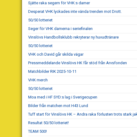
Sjätte raka segern för VHK:s damer
Desperat VHK lyckades inte vända trenden mot Drott.
50/50 lotteriet
Seger för VHK damerna i seriefinalen
Vinslövs Handbollsklubb rekryterar ny huvudtränare
50/50 lotteriet
VHK och David går skilda vägar
Pressmeddelande Vinslövs HK får stöd från Arvsfonden
Matchbilder RIK 2025-10-11
VHK merch
50/50 lotteriet
Moa med i HF SYD:s lag i Sverigecupen
Bilder från matchen mot H43 Lund
Tuff start för Vinslövs HK – Andra raka förlusten trots stark ja
Resultat 50/50 lotteriet!
TEAM 500!