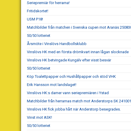
Seriepremiär för herrarna!
Fritidskortet!
USM P18!
Matchbilder från matchen i Svenska cupen mot Aranäs 25083
50/50 lotteriet
Årsmöte i Vinslövs Handbollsklubb
Vinslövs HK med en första drömkvart innan lågan slocknade
Vinslövs HK betvingade Kungälv efter visst besvär
50/50 lotteriet
Köp Toalettpapper och Hushållpapper och stöd VHK
Erik Hansson mot landslaget!
Vinslövs HK:s damer vann seriepremiären i Ystad
Matchbilder från herrarnas match mot Anderstorps SK 24100
Vinslövs HK fick jobba hårt när Anderstorp besegrades.
Vinst mot ASK!
50/50 lotteriet