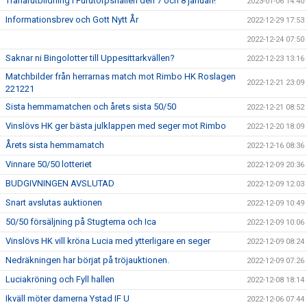
Tränarutbildning i Furutorpshallen den 7 och 8 januari!
2023-01-06 14:40
Informationsbrev och Gott Nytt År
2022-12-29 17:53
2022-12-24 07:50
Saknar ni Bingolotter till Uppesittarkvällen?
2022-12-23 13:16
Matchbilder från herrarnas match mot Rimbo HK Roslagen
2022-12-21 23:09
221221
Sista hemmamatchen och årets sista 50/50
2022-12-21 08:52
Vinslövs HK ger bästa julklappen med seger mot Rimbo
2022-12-20 18:09
Årets sista hemmamatch
2022-12-16 08:36
Vinnare 50/50 lotteriet
2022-12-09 20:36
BUDGIVNINGEN AVSLUTAD
2022-12-09 12:03
Snart avslutas auktionen
2022-12-09 10:49
50/50 försäljning på Stugtema och Ica
2022-12-09 10:06
Vinslövs HK vill kröna Lucia med ytterligare en seger
2022-12-09 08:24
Nedräkningen har börjat på tröjauktionen.
2022-12-09 07:26
Luciakröning och Fyll hallen
2022-12-08 18:14
Ikväll möter damerna Ystad IF U
2022-12-06 07:44