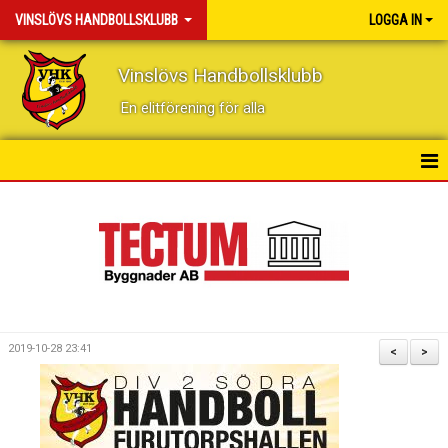
VINSLÖVS HANDBOLLSKLUBB
LOGGA IN
Vinslövs Handbollsklubb
En elitförening för alla
HEM
NYHETER
KONTAKT
KALENDER
2019-10-28 23:41
<
>
BILDGALLERI
DOKUMENT