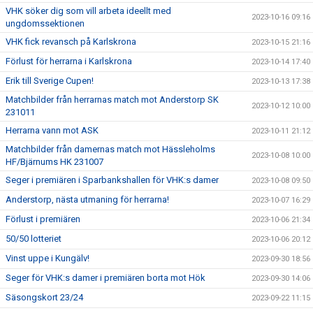
VHK söker dig som vill arbeta ideellt med
2023-10-16 09:16
ungdomssektionen
VHK fick revansch på Karlskrona
2023-10-15 21:16
Förlust för herrarna i Karlskrona
2023-10-14 17:40
Erik till Sverige Cupen!
2023-10-13 17:38
Matchbilder från herrarnas match mot Anderstorp SK
2023-10-12 10:00
231011
Herrarna vann mot ASK
2023-10-11 21:12
Matchbilder från damernas match mot Hässleholms
2023-10-08 10:00
HF/Bjärnums HK 231007
Seger i premiären i Sparbankshallen för VHK:s damer
2023-10-08 09:50
Anderstorp, nästa utmaning för herrarna!
2023-10-07 16:29
Förlust i premiären
2023-10-06 21:34
50/50 lotteriet
2023-10-06 20:12
Vinst uppe i Kungälv!
2023-09-30 18:56
Seger för VHK:s damer i premiären borta mot Hök
2023-09-30 14:06
Säsongskort 23/24
2023-09-22 11:15