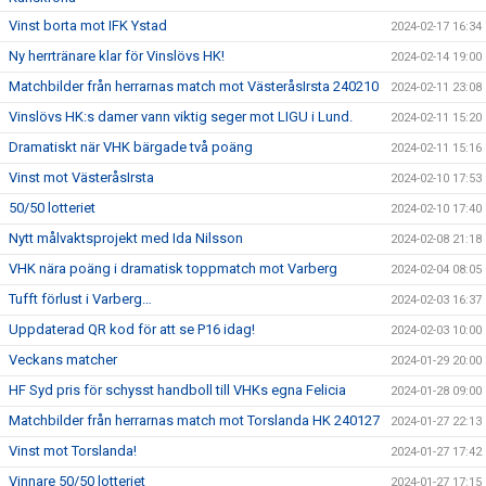
Vinst borta mot IFK Ystad
2024-02-17 16:34
Ny herrtränare klar för Vinslövs HK!
2024-02-14 19:00
Matchbilder från herrarnas match mot VästeråsIrsta 240210
2024-02-11 23:08
Vinslövs HK:s damer vann viktig seger mot LIGU i Lund.
2024-02-11 15:20
Dramatiskt när VHK bärgade två poäng
2024-02-11 15:16
Vinst mot VästeråsIrsta
2024-02-10 17:53
50/50 lotteriet
2024-02-10 17:40
Nytt målvaktsprojekt med Ida Nilsson
2024-02-08 21:18
VHK nära poäng i dramatisk toppmatch mot Varberg
2024-02-04 08:05
Tufft förlust i Varberg…
2024-02-03 16:37
Uppdaterad QR kod för att se P16 idag!
2024-02-03 10:00
Veckans matcher
2024-01-29 20:00
HF Syd pris för schysst handboll till VHKs egna Felicia
2024-01-28 09:00
Matchbilder från herrarnas match mot Torslanda HK 240127
2024-01-27 22:13
Vinst mot Torslanda!
2024-01-27 17:42
Vinnare 50/50 lotteriet
2024-01-27 17:15