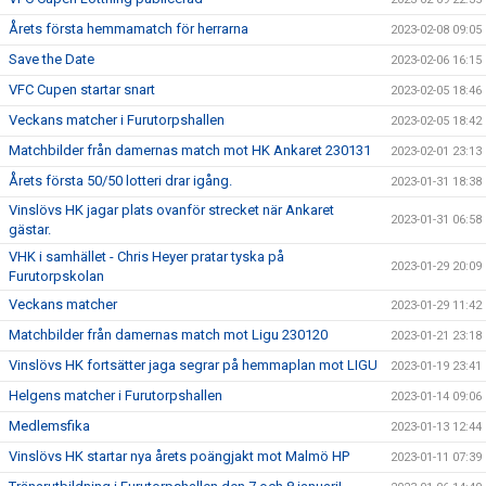
Årets första hemmamatch för herrarna
2023-02-08 09:05
Save the Date
2023-02-06 16:15
VFC Cupen startar snart
2023-02-05 18:46
Veckans matcher i Furutorpshallen
2023-02-05 18:42
Matchbilder från damernas match mot HK Ankaret 230131
2023-02-01 23:13
Årets första 50/50 lotteri drar igång.
2023-01-31 18:38
Vinslövs HK jagar plats ovanför strecket när Ankaret
2023-01-31 06:58
gästar.
VHK i samhället - Chris Heyer pratar tyska på
2023-01-29 20:09
Furutorpskolan
Veckans matcher
2023-01-29 11:42
Matchbilder från damernas match mot Ligu 230120
2023-01-21 23:18
Vinslövs HK fortsätter jaga segrar på hemmaplan mot LIGU
2023-01-19 23:41
Helgens matcher i Furutorpshallen
2023-01-14 09:06
Medlemsfika
2023-01-13 12:44
Vinslövs HK startar nya årets poängjakt mot Malmö HP
2023-01-11 07:39