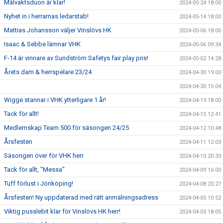
Målvaktsduon är klar!
2024-05-24 18:00
Nyhet in i herrarnas ledarstab!
2024-05-14 18:00
Mattias Johansson väljer Vinslövs HK
2024-05-06 18:00
Isaac & Sebbe lämnar VHK
2024-05-06 09:34
F-14 är vinnare av Sundström Safetys fair play pris!
2024-05-02 14:28
Årets dam & herrspelare 23/24
2024-04-30 19:00
2024-04-30 15:04
Wigge stannar i VHK ytterligare 1 år!
2024-04-19 18:00
Tack för allt!
2024-04-15 12:41
Medlemskap Team 500 för säsongen 24/25
2024-04-12 10:48
Årsfesten
2024-04-11 12:03
Säsongen över för VHK herr
2024-04-10 20:33
Tack för allt, "Messa"
2024-04-09 16:00
Tuff förlust i Jönköping!
2024-04-08 20:27
Årsfesten! Ny uppdaterad med rätt anmälningsadress
2024-04-05 10:52
Viktig pusslebit klar för Vinslövs HK herr!
2024-04-03 18:05