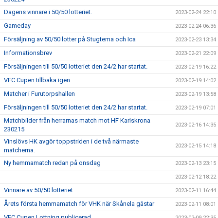
Dagens vinnare i 50/50 lotteriet.
2023-02-24 22:10
Gameday
2023-02-24 06:36
Försäljning av 50/50 lotter på Stugtema och Ica
2023-02-23 13:34
Informationsbrev
2023-02-21 22:09
Försäljningen till 50/50 lotteriet den 24/2 har startat.
2023-02-19 16:22
VFC Cupen tillbaka igen
2023-02-19 14:02
Matcher i Furutorpshallen
2023-02-19 13:58
Försäljningen till 50/50 lotteriet den 24/2 har startat.
2023-02-19 07:01
Matchbilder från herrarnas match mot HF Karlskrona
2023-02-16 14:35
230215
Vinslövs HK avgör toppstriden i de två närmaste
2023-02-15 14:18
matcherna.
Ny hemmamatch redan på onsdag
2023-02-13 23:15
2023-02-12 18:22
Vinnare av 50/50 lotteriet
2023-02-11 16:44
Årets första hemmamatch för VHK när Skånela gästar
2023-02-11 08:01
VFC Cupen Lottning publicerad
2023-02-09 22:35