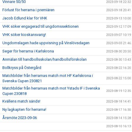
Vinnare 50/50
2023-09-18 22:32
Förlust för herrarna i premiären
2023-09-18 20:41
Jacob Edlund klar för VHK
2023-09-13 10:00
VHK söker engagerad till ungdomssektionen
2023-09-12 17:09
VHK söker kioskansvarig!
2023-09-07 10:19
Ungdomslagen hade uppvisning på Vinslövsdagen
2023-09-03 21:46
Seger för herrarna i Karlskrona
2023-08-30 20:50
Anmälan till handbollsskolan/handbollsförskolan
2023-08-30 13:43
Bollkryss på Östergård
2023-08-22 16:20
Matchbilder från herrarnas match mot HF Karlskrona i
2023-08-22 15:00
Svenska Cupen 230821
Matchbilder från herrarnas match mot Ystads IF i Svenska
2023-08-19 12:35
Cupen 230818
Kvällens match sänds!
2023-08-18 14:41
Ny lagkapten för herrarna!
2023-08-17 16:30
Årsmöte 2023-09-06
2023-08-14 15:28
2023-08-10 16:13