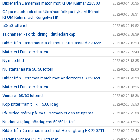
Bilder från Damernas match mot KFUM Kalmar 220303
2022-03-04 00:35
Gå på match och stöd Ukrainas folk på flykt; VHK mot
2022-03-03 08:31
KFUM Kalmar och Kungälvs HK
50/50 lotteriet
2022-03-02 19:52
Ta chansen - Fortbildning i ditt ledarskap
2022-03-02 08:39
Bilder från Damernas match mot IF Kristianstad 220225
2022-02-27 15:23
Matcher i Furutorpshallen
2022-02-27 09:40
Ny matchtid
2022-02-23 13:35
Nu startar nästa 50/50 lotteri
2022-02-23 12:00
Bilder från Herrarnas match mot Anderstorp SK 220220
2022-02-21 23:29
Matcher i Furutorpshallen
2022-02-21 08:26
Vinnare i 50/50 lotteriet
2022-02-20 18:36
Köp lotter fram till kl 15.00 idag
2022-02-20 05:53
På lördag står vi på Ica Supermarket och Stugtema
2022-02-17 21:30
Nu drar vi igång söndagens 50/50 lotteri.
2022-02-14 17:26
Bilder från Damernas match mot Helsingborg HK 220211
2022-02-12 22:40
Dagens vinnare i 50/50 lotteriet
2022-02-12 16:47