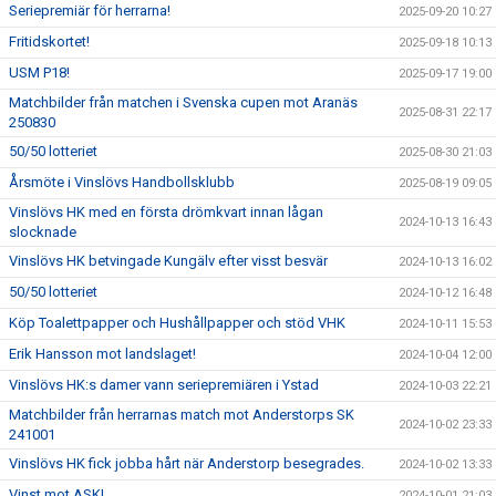
Seriepremiär för herrarna!
2025-09-20 10:27
Fritidskortet!
2025-09-18 10:13
USM P18!
2025-09-17 19:00
Matchbilder från matchen i Svenska cupen mot Aranäs
2025-08-31 22:17
250830
50/50 lotteriet
2025-08-30 21:03
Årsmöte i Vinslövs Handbollsklubb
2025-08-19 09:05
Vinslövs HK med en första drömkvart innan lågan
2024-10-13 16:43
slocknade
Vinslövs HK betvingade Kungälv efter visst besvär
2024-10-13 16:02
50/50 lotteriet
2024-10-12 16:48
Köp Toalettpapper och Hushållpapper och stöd VHK
2024-10-11 15:53
Erik Hansson mot landslaget!
2024-10-04 12:00
Vinslövs HK:s damer vann seriepremiären i Ystad
2024-10-03 22:21
Matchbilder från herrarnas match mot Anderstorps SK
2024-10-02 23:33
241001
Vinslövs HK fick jobba hårt när Anderstorp besegrades.
2024-10-02 13:33
Vinst mot ASK!
2024-10-01 21:03