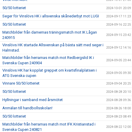
50/50 lotteriet
2024-10-01 20:09
Seger för Vinslövs HK i allsvenska skånederbyt mot LUGI
2024-09-17 11:23
50/50 lotteriet
2024-09-16 22:25
Matchbilder från damernas träningsmatch mot IK Lågan
2024-09-15 23:42
240915
Vinslövs HK startade Allsvenskan på bästa sätt med seger i
2024-09-12 14:16
Halmstad.
Matchbilder från herrarnas match mot Redbergslid IK i
2024-09-05 23:44
Svenska Cupen 240904
Vinslövs HK har kopplat greppet om kvartsfinalplatsen i
2024-09-05 09:30
ATG Svenska cupen
Vinnare 50/50 lotteriet
2024-09-04 20:25
50/50 lotteriet
2024-08-28 20:10
Hyllningar i samband med årsmötet
2024-08-28 09:36
Anmälan till handbollsskolan!
2024-08-26 18:00
50/50 lotteriet
2024-08-23 08:49
Matchbilder från herrarnas match mot IFK Kristianstad i
2024-08-22 12:00
Svenska Cupen 240821