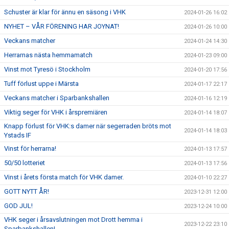
Schuster är klar för ännu en säsong i VHK
2024-01-26 16:02
NYHET – VÅR FÖRENING HAR JOYNAT!
2024-01-26 10:00
Veckans matcher
2024-01-24 14:30
Herrarnas nästa hemmamatch
2024-01-23 09:00
Vinst mot Tyresö i Stockholm
2024-01-20 17:56
Tuff förlust uppe i Märsta
2024-01-17 22:17
Veckans matcher i Sparbankshallen
2024-01-16 12:19
Viktig seger för VHK i årspremiären
2024-01-14 18:07
Knapp förlust för VHK:s damer när segerraden bröts mot
2024-01-14 18:03
Ystads IF
Vinst för herrarna!
2024-01-13 17:57
50/50 lotteriet
2024-01-13 17:56
Vinst i årets första match för VHK damer.
2024-01-10 22:27
GOTT NYTT ÅR!
2023-12-31 12:00
GOD JUL!
2023-12-24 10:00
VHK seger i årsavslutningen mot Drott hemma i
2023-12-22 23:10
Sparbankshallen!