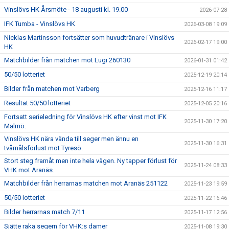
Vinslövs HK Årsmöte - 18 augusti kl. 19.00
2026-07-28
IFK Tumba - Vinslövs HK
2026-03-08 19:09
Nicklas Martinsson fortsätter som huvudtränare i Vinslövs
2026-02-17 19:00
HK
Matchbilder från matchen mot Lugi 260130
2026-01-31 01:42
50/50 lotteriet
2025-12-19 20:14
Bilder från matchen mot Varberg
2025-12-16 11:17
Resultat 50/50 lotteriet
2025-12-05 20:16
Fortsatt serieledning för Vinslövs HK efter vinst mot IFK
2025-11-30 17:20
Malmö.
Vinslövs HK nära vända till seger men ännu en
2025-11-30 16:31
tvåmålsförlust mot Tyresö.
Stort steg framåt men inte hela vägen. Ny tapper förlust för
2025-11-24 08:33
VHK mot Aranäs.
Matchbilder från herrarnas matchen mot Aranäs 251122
2025-11-23 19:59
50/50 lotteriet
2025-11-22 16:46
Bilder herrarnas match 7/11
2025-11-17 12:56
Sjätte raka segern för VHK:s damer
2025-11-08 19:30