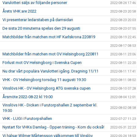
Varulotteri säljs av följande personer
2022-08-24 17:46
Årets VHK:are 2022
2022-08-23 20:58
Vi presenterar ledarstaben på damsidan
2022-08-23 20:03
De sista 20 minuterna spelas den 29 augusti
2022-08-23 07:55
Matchbilder från matchen mot HF Karlskrona 220819
2022-08-19 22:45
2022-08-17 08:53
Matchbilder från matchen mot OV Helsingborg 220811
2022-08-11 23:06
Förlust mot OV Helsingborg i Svenska Cupen
2022-08-11 22:20
Nu drar vårt populära Varulotteri igång. Dragning 11/11
2022-08-11 17:41
VHK - OV Helsingborg torsdag 11 augusti 19.30
2022-08-11 08:02
Vinslövs HK - OV Helsingborg ATG svenska cupen
2022-08-10 07:28
Årsmöte 2022-08-22 kl 19.00
2022-08-04 12:01
Vinslövs HK - Dicken i Furutorpshallen 2 september kl.
2022-08-02 08:58
19.00
VHK - LUGI i Furutorpshallen
2022-07-27 11:23
Nystart för VHKs Damlag - Öppen träning - Kom du också!
2022-05-31 22:23
Vi hälsar Wilmer Mårtensson välkommen till Vinslöv
2022-05-24 18:53