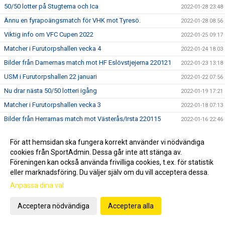
50/50 lotter på Stugtema och Ica
2022-01-28 23:48
Ännu en fyrapoängsmatch för VHK mot Tyresö.
2022-01-28 08:56
Viktig info om VFC Cupen 2022
2022-01-25 09:17
Matcher i Furutorpshallen vecka 4
2022-01-24 18:03
Bilder från Damernas match mot HF Eslövstjejerna 220121
2022-01-23 13:18
USM i Furutorpshallen 22 januari
2022-01-22 07:56
Nu drar nästa 50/50 lotteri igång
2022-01-19 17:21
Matcher i Furutorpshallen vecka 3
2022-01-18 07:13
Bilder från Herrarnas match mot Västerås/Irsta 220115
2022-01-16 22:46
Vinnare i 50/50 lotteriet
2022-01-15 19:42
För att hemsidan ska fungera korrekt använder vi nödvändiga
Ändringar i schemat för helgens matcher
2022-01-13 16:53
cookies från SportAdmin. Dessa går inte att stänga av.
Lördagens hemmamatch mot Västerås Irsta
Föreningen kan också använda frivilliga cookies, t.ex. för statistik
2022-01-10 22:12
eller marknadsföring. Du väljer själv om du vill acceptera dessa.
Matcher vecka 2
2022-01-10 08:51
Anpassa dina val
Inställt för VHK:s damer
2022-01-07 18:44
Årets första 50/50 lotteri
2022-01-06 21:04
Acceptera nödvändiga
Acceptera alla
Matcher
2022-01-06 16:10