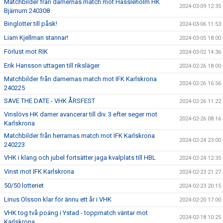
Matchbilder från damernas match mot Hässleholm HK
2024-03-09 12:35
Bjärnum 240308
Binglotter till påsk!
2024-03-06 11:53
Liam Kjellman stannar!
2024-03-05 18:00
Förlust mot RIK
2024-03-02 14:36
Erik Hansson uttagen till riksläger
2024-02-26 18:00
Matchbilder från damernas match mot IFK Karlskrona
2024-02-26 16:56
240225
SAVE THE DATE - VHK ÅRSFEST
2024-02-26 11:22
Vinslövs HK damer avancerar till div. 3 efter seger mot
2024-02-26 08:16
Karlskrona
Matchbilder från herrarnas match mot IFK Karlskrona
2024-02-24 23:00
240223
VHK i klang och jubel fortsätter jaga kvalplats till HBL
2024-02-24 12:35
Vinst mot IFK Karlskrona
2024-02-23 21:27
50/50 lotteriet
2024-02-23 20:15
Linus Olsson klar för ännu ett år i VHK
2024-02-20 17:00
VHK tog två poäng i Ystad - toppmatch väntar mot
2024-02-18 10:25
Karlskrona