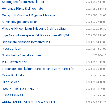
Säsongens första 50/50 lotteri
2023-08-07 17:00
Herrarnas första tävlingsmatch
2023-08-04 14:45
Gegaj och Vinslövs HK går skilda vägar
2023-08-01 09:00
Mr Vinslöv gör ännu ett år!
2023-07-27 18:00
Vinslövs HK och Linus Nilsson går skilda vägar
2023-07-20 10:30
Inge Aas Eriksen spelar i VHK säsongen 2023/24
2023-07-13 19:00
Sebastian Svensson fortsätter i VHK
2023-07-04 17:00
Messa är klar!
2023-06-18 07:00
Spelschema Svenska cupen!
2023-06-16
VHK-Hatten är här!
2023-06-15 15:30
Trotjänaren och kulturbäraren stannar ytterligare 1 år!
2023-06-09 16:00
Cassa är tillbaka!
2023-05-31 11:00
Hugo är klar!
2023-05-24 18:30
ROSENBERG FÖRLÄNGER!
2023-05-13 09:00
LIAM STANNAR!
2023-05-08 17:00
ANMÄLAN TILL VFC-CUPEN ÄR ÖPPEN!
2023-04-28 12:28