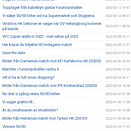
Topplaget från kabelbyn gästar Furutorpshallen.
2022-02-12 10:47
Vi säljer 50/50 lotter vid Ica Supermarket och Stugtema
2022-02-12 08:37
Vinslövs HK behöver en seger när OV Helsingborg kommer
2022-02-11 08:34
på besök.
VFC Cupen ställs in 2022 - men siktar på 2023
2022-02-08 16:11
Här köper du biljetter till lördagens match
2022-02-08 12:27
Save the date
2022-02-07 07:09
Bilder från Damernas match mot KFI Karlskrona HB 220205
2022-02-06 20:55
Matcher i Furutorpshallen vecka 6
2022-02-06 19:23
Vill ni ha er lott innan dragning?
2022-02-04 20:17
Bilder från Damernas match mot IFK Kristianstad 220203
2022-02-04 18:38
Nu drar vi igång nästa 50/50 lotteri.
2022-02-02 07:38
Vi säger grattis till....
2022-01-30 17:48
Är du innehavaren av Vinstlotten?
2022-01-30 14:08
Bilder från Herrarnas match mot Tyresö HK 220129
2022-01-30 00:38
Vinnare 50/50
2022-01-29 17:07