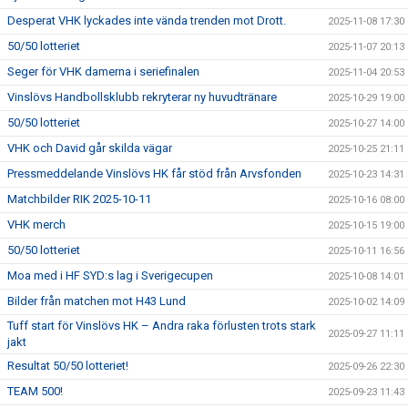
Desperat VHK lyckades inte vända trenden mot Drott.
2025-11-08 17:30
50/50 lotteriet
2025-11-07 20:13
Seger för VHK damerna i seriefinalen
2025-11-04 20:53
Vinslövs Handbollsklubb rekryterar ny huvudtränare
2025-10-29 19:00
50/50 lotteriet
2025-10-27 14:00
VHK och David går skilda vägar
2025-10-25 21:11
Pressmeddelande Vinslövs HK får stöd från Arvsfonden
2025-10-23 14:31
Matchbilder RIK 2025-10-11
2025-10-16 08:00
VHK merch
2025-10-15 19:00
50/50 lotteriet
2025-10-11 16:56
Moa med i HF SYD:s lag i Sverigecupen
2025-10-08 14:01
Bilder från matchen mot H43 Lund
2025-10-02 14:09
Tuff start för Vinslövs HK – Andra raka förlusten trots stark
2025-09-27 11:11
jakt
Resultat 50/50 lotteriet!
2025-09-26 22:30
TEAM 500!
2025-09-23 11:43