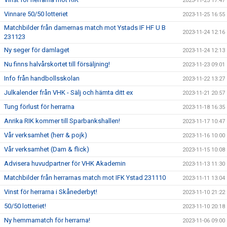
2023-11-25 17:47
Vinnare 50/50 lotteriet
2023-11-25 16:55
Matchbilder från damernas match mot Ystads IF HF U B
2023-11-24 12:16
231123
Ny seger för damlaget
2023-11-24 12:13
Nu finns halvårskortet till försäljning!
2023-11-23 09:01
Info från handbollsskolan
2023-11-22 13:27
Julkalender från VHK - Sälj och hämta ditt ex
2023-11-21 20:57
Tung förlust för herrarna
2023-11-18 16:35
Anrika RIK kommer till Sparbankshallen!
2023-11-17 10:47
Vår verksamhet (herr & pojk)
2023-11-16 10:00
Vår verksamhet (Dam & flick)
2023-11-15 10:08
Advisera huvudpartner för VHK Akademin
2023-11-13 11:30
Matchbilder från herrarnas match mot IFK Ystad 231110
2023-11-11 13:04
Vinst för herrarna i Skånederbyt!
2023-11-10 21:22
50/50 lotteriet!
2023-11-10 20:18
Ny hemmamatch för herrarna!
2023-11-06 09:00