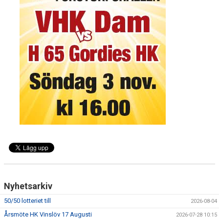
MATCHER
LÄNKAR
BLI MEDLEM!
VFC CUPEN
VHK SOCIALA MEDIER
VHK SHOP 2025-2026
TEAM 500
HANDBOLLSALLSVENSKAN RESULTAT & TABELL
Nyhetsarkiv
50/50 lotteriet till
2026-08-04
Årsmöte HK Vinslöv 17 Augusti
2026-07-28 10:15