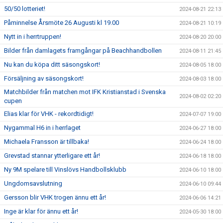
50/50 lotteriet!
2024-08-21 22:13
Påminnelse Årsmöte 26 Augusti kl 19.00
2024-08-21 10:19
Nytt in i herrtruppen!
2024-08-20 20:00
Bilder från damlagets framgångar på Beachhandbollen
2024-08-11 21:45
Nu kan du köpa ditt säsongskort!
2024-08-05 18:00
Försäljning av säsongskort!
2024-08-03 18:00
Matchbilder från matchen mot IFK Kristianstad i Svenska
2024-08-02 02:20
cupen
Elias klar för VHK - rekordtidigt!
2024-07-07 19:00
Nygammal H6 in i herrlaget
2024-06-27 18:00
Michaela Fransson är tillbaka!
2024-06-24 18:00
Grevstad stannar ytterligare ett år!
2024-06-18 18:00
Ny 9M spelare till Vinslövs Handbollsklubb
2024-06-10 18:00
Ungdomsavslutning
2024-06-10 09:44
Gersson blir VHK trogen ännu ett år!
2024-06-06 14:21
Inge är klar för ännu ett år!
2024-05-30 18:00