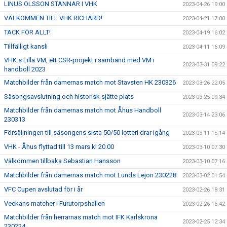
LINUS OLSSON STANNAR I VHK
2023-04-26 19:00
VÄLKOMMEN TILL VHK RICHARD!
2023-04-21 17:00
TACK FÖR ALLT!
2023-04-19 16:02
Tillfälligt kansli
2023-04-11 16:09
VHK:s Lilla VM, ett CSR-projekt i samband med VM i
2023-03-31 09:22
handboll 2023
Matchbilder från damernas match mot Stavsten HK 230326
2023-03-26 22:05
Säsongsavslutning och historisk sjätte plats
2023-03-25 09:34
Matchbilder från damernas match mot Åhus Handboll
2023-03-14 23:06
230313
Försäljningen till säsongens sista 50/50 lotteri drar igång
2023-03-11 15:14
VHK - Åhus flyttad till 13 mars kl 20.00
2023-03-10 07:30
Välkommen tillbaka Sebastian Hansson
2023-03-10 07:16
Matchbilder från damernas match mot Lunds Lejon 230228
2023-03-02 01:54
VFC Cupen avslutad för i år
2023-02-26 18:31
Veckans matcher i Furutorpshallen
2023-02-26 16:42
Matchbilder från herrarnas match mot IFK Karlskrona
2023-02-25 12:34
230224