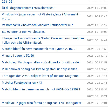
221105
Är du dagens vinnare i 50/50 lotteriet?
2022-11-05 19:02
Vinslövs HK jagar seger mot Västerås/Irsta i Allsvenskt
2022-11-04 12:46
möte.
Välkomna till Vinslöv och Vinslövs Fritidscenter Cup
2022-11-01 21:12
50/50 lotteriet och Varulotteriet
2022-11-01 19:05
Intervju med vår ordförande Stellan Grönberg om framtiden,
2022-10-31 14:42
hallen och vårt Affärsnätverk
Matchbilder från herrarnas match mot Tyresö 221029
2022-10-30 21:56
Vinnare i dagens 50/50
2022-10-29 17:12
Matchdag i Furutorpshallen - gör dig redo för ditt besök
2022-10-29 11:51
VHK behöver poäng när Tyresö gästar Furutorpshallen.
2022-10-29 08:40
Lördagen den 29/10 säljer vi lotter på Ica och Stugtema
2022-10-28 21:14
Matcher Furutorpshallen v 43
2022-10-25 07:41
Matchbilder från damernas match mot H65 Höör 221021
2022-10-23 10:34
2022-10-21 23:24
Vinslövs HK jagar sina första poäng när H 65 Höör gästar
2022-10-21 09:01