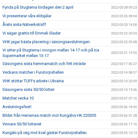
Fynda på Stugtema lördagen den 2 april
2022-03-28 09:23
Vi presenterar våra eldsjälar
2022-03-25 08:04
Årets sista Nätverksträff
2022-03-23 14:00
Vi säger grattis till Emmeli Glader
2022-03-22 20:59
VHK jagar bästa placering i säsongsavslutningen.
2022-03-22 09:08
Vi sitter på Stugtema i morgon mellan 14-17 och på Ica
2022-03-21 19:55
Supermarket mellan 13-17.
Säsongens sista hemmamatch och fritt inträde
2022-03-17 06:27
Veckans matcher i Furutorpshallen
2022-03-14 08:57
VHK stöttar TUFFs arbete i Ukraina
2022-03-10 20:09
Säsongens sista 50/50 lotteri
2022-03-10 19:06
Matcher vecka 10
2022-03-07 07:16
Avslutningsfest!
2022-03-06 18:45
Bilder från Herrarnas match mot Kungälvs HK 220305
2022-03-06 01:28
Vinnare 50/50 lotteriet
2022-03-05 17:16
Kungälv på väg mot kval gästar Furutorpshallen.
2022-03-05 10:13