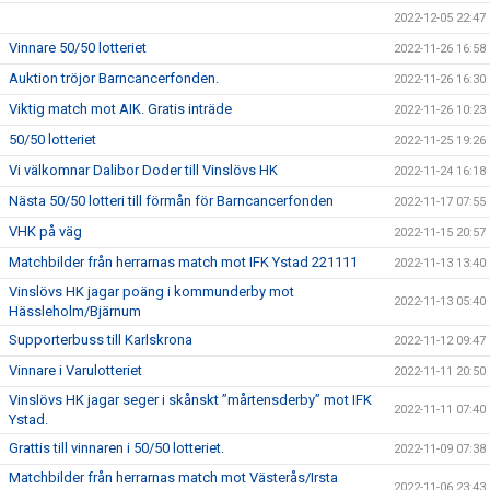
2022-12-05 22:47
Vinnare 50/50 lotteriet
2022-11-26 16:58
Auktion tröjor Barncancerfonden.
2022-11-26 16:30
Viktig match mot AIK. Gratis inträde
2022-11-26 10:23
50/50 lotteriet
2022-11-25 19:26
Vi välkomnar Dalibor Doder till Vinslövs HK
2022-11-24 16:18
Nästa 50/50 lotteri till förmån för Barncancerfonden
2022-11-17 07:55
VHK på väg
2022-11-15 20:57
Matchbilder från herrarnas match mot IFK Ystad 221111
2022-11-13 13:40
Vinslövs HK jagar poäng i kommunderby mot
2022-11-13 05:40
Hässleholm/Bjärnum
Supporterbuss till Karlskrona
2022-11-12 09:47
Vinnare i Varulotteriet
2022-11-11 20:50
Vinslövs HK jagar seger i skånskt ”mårtensderby” mot IFK
2022-11-11 07:40
Ystad.
Grattis till vinnaren i 50/50 lotteriet.
2022-11-09 07:38
Matchbilder från herrarnas match mot Västerås/Irsta
2022-11-06 23:43