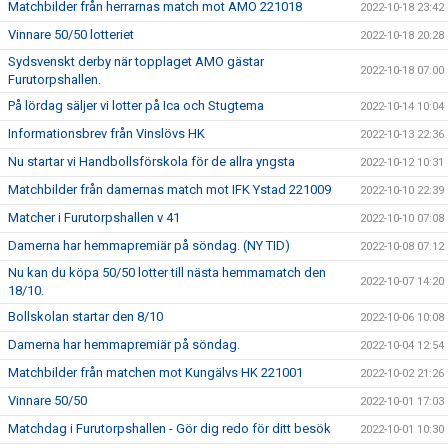
Matchbilder från herrarnas match mot AMO 221018
2022-10-18 23:42
Vinnare 50/50 lotteriet
2022-10-18 20:28
Sydsvenskt derby när topplaget AMO gästar
2022-10-18 07:00
Furutorpshallen.
På lördag säljer vi lotter på Ica och Stugtema
2022-10-14 10:04
Informationsbrev från Vinslövs HK
2022-10-13 22:36
Nu startar vi Handbollsförskola för de allra yngsta
2022-10-12 10:31
Matchbilder från damernas match mot IFK Ystad 221009
2022-10-10 22:39
Matcher i Furutorpshallen v 41
2022-10-10 07:08
Damerna har hemmapremiär på söndag. (NY TID)
2022-10-08 07:12
Nu kan du köpa 50/50 lotter till nästa hemmamatch den
2022-10-07 14:20
18/10.
Bollskolan startar den 8/10
2022-10-06 10:08
Damerna har hemmapremiär på söndag.
2022-10-04 12:54
Matchbilder från matchen mot Kungälvs HK 221001
2022-10-02 21:26
Vinnare 50/50
2022-10-01 17:03
Matchdag i Furutorpshallen - Gör dig redo för ditt besök
2022-10-01 10:30