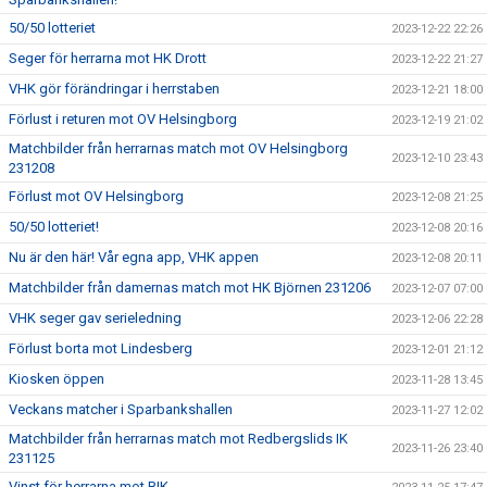
50/50 lotteriet
2023-12-22 22:26
Seger för herrarna mot HK Drott
2023-12-22 21:27
VHK gör förändringar i herrstaben
2023-12-21 18:00
Förlust i returen mot OV Helsingborg
2023-12-19 21:02
Matchbilder från herrarnas match mot OV Helsingborg
2023-12-10 23:43
231208
Förlust mot OV Helsingborg
2023-12-08 21:25
50/50 lotteriet!
2023-12-08 20:16
Nu är den här! Vår egna app, VHK appen
2023-12-08 20:11
Matchbilder från damernas match mot HK Björnen 231206
2023-12-07 07:00
VHK seger gav serieledning
2023-12-06 22:28
Förlust borta mot Lindesberg
2023-12-01 21:12
Kiosken öppen
2023-11-28 13:45
Veckans matcher i Sparbankshallen
2023-11-27 12:02
Matchbilder från herrarnas match mot Redbergslids IK
2023-11-26 23:40
231125
Vinst för herrarna mot RIK