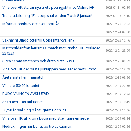
Vinslövs HK startar nya årets poängjakt mot Malmö HP
2023-01-11 07:39
Tränarutbildning i Furutorpshallen den 7 och 8 januari!
2023-01-06 14:40
Informationsbrev och Gott Nytt År
2022-12-29 17:53
2022-12-24 07:50
Saknar ni Bingolotter till Uppesittarkvällen?
2022-12-23 13:16
Matchbilder från herrarnas match mot Rimbo HK Roslagen
2022-12-21 23:09
221221
Sista hemmamatchen och årets sista 50/50
2022-12-21 08:52
Vinslövs HK ger bästa julklappen med seger mot Rimbo
2022-12-20 18:09
Årets sista hemmamatch
2022-12-16 08:36
Vinnare 50/50 lotteriet
2022-12-09 20:36
BUDGIVNINGEN AVSLUTAD
2022-12-09 12:03
Snart avslutas auktionen
2022-12-09 10:49
50/50 försäljning på Stugtema och Ica
2022-12-09 10:06
Vinslövs HK vill kröna Lucia med ytterligare en seger
2022-12-09 08:24
Nedräkningen har börjat på tröjauktionen.
2022-12-09 07:26