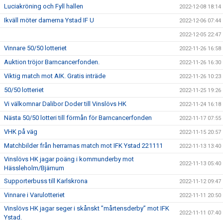
Luciakröning och Fyll hallen
2022-12-08 18:14
Ikväll möter damerna Ystad IF U
2022-12-06 07:44
2022-12-05 22:47
Vinnare 50/50 lotteriet
2022-11-26 16:58
Auktion tröjor Barncancerfonden.
2022-11-26 16:30
Viktig match mot AIK. Gratis inträde
2022-11-26 10:23
50/50 lotteriet
2022-11-25 19:26
Vi välkomnar Dalibor Doder till Vinslövs HK
2022-11-24 16:18
Nästa 50/50 lotteri till förmån för Barncancerfonden
2022-11-17 07:55
VHK på väg
2022-11-15 20:57
Matchbilder från herrarnas match mot IFK Ystad 221111
2022-11-13 13:40
Vinslövs HK jagar poäng i kommunderby mot
2022-11-13 05:40
Hässleholm/Bjärnum
Supporterbuss till Karlskrona
2022-11-12 09:47
Vinnare i Varulotteriet
2022-11-11 20:50
Vinslövs HK jagar seger i skånskt ”mårtensderby” mot IFK
2022-11-11 07:40
Ystad.