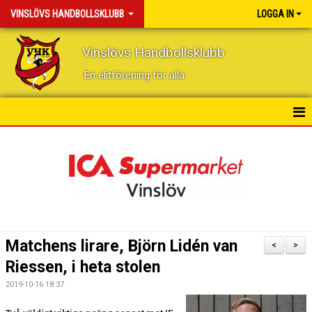
VINSLÖVS HANDBOLLSKLUBB
LOGGA IN
Vinslövs Handbollsklubb
En elitförening för alla
HEM
NYHETER
KONTAKT
KALENDER
Matchens lirare, Björn Lidén van
<
>
BILDGALLERI
Riessen, i heta stolen
2019-10-16 18:37
DOKUMENT