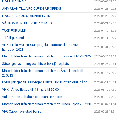
LIAM STANNAR!
2023-05-08 17:00
ANMÄLAN TILL VFC-CUPEN ÄR ÖPPEN!
2023-04-28 12:28
LINUS OLSSON STANNAR I VHK
2023-04-26 19:00
VÄLKOMMEN TILL VHK RICHARD!
2023-04-21 17:00
TACK FÖR ALLT!
2023-04-19 16:02
Tillfälligt kansli
2023-04-11 16:09
VHK:s Lilla VM, ett CSR-projekt i samband med VM i
2023-03-31 09:22
handboll 2023
Matchbilder från damernas match mot Stavsten HK 230326
2023-03-26 22:05
Säsongsavslutning och historisk sjätte plats
2023-03-25 09:34
Matchbilder från damernas match mot Åhus Handboll
2023-03-14 23:06
230313
Försäljningen till säsongens sista 50/50 lotteri drar igång
2023-03-11 15:14
VHK - Åhus flyttad till 13 mars kl 20.00
2023-03-10 07:30
Välkommen tillbaka Sebastian Hansson
2023-03-10 07:16
Matchbilder från damernas match mot Lunds Lejon 230228
2023-03-02 01:54
VFC Cupen avslutad för i år
2023-02-26 18:31