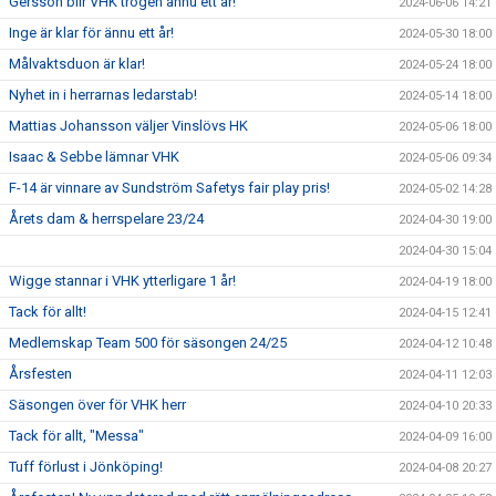
Gersson blir VHK trogen ännu ett år!
2024-06-06 14:21
Inge är klar för ännu ett år!
2024-05-30 18:00
Målvaktsduon är klar!
2024-05-24 18:00
Nyhet in i herrarnas ledarstab!
2024-05-14 18:00
Mattias Johansson väljer Vinslövs HK
2024-05-06 18:00
Isaac & Sebbe lämnar VHK
2024-05-06 09:34
F-14 är vinnare av Sundström Safetys fair play pris!
2024-05-02 14:28
Årets dam & herrspelare 23/24
2024-04-30 19:00
2024-04-30 15:04
Wigge stannar i VHK ytterligare 1 år!
2024-04-19 18:00
Tack för allt!
2024-04-15 12:41
Medlemskap Team 500 för säsongen 24/25
2024-04-12 10:48
Årsfesten
2024-04-11 12:03
Säsongen över för VHK herr
2024-04-10 20:33
Tack för allt, "Messa"
2024-04-09 16:00
Tuff förlust i Jönköping!
2024-04-08 20:27