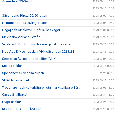
Årsmöte 2023-09-06
2023-08-14 15:28
2023-08-10 16:13
Säsongens första 50/50 lotteri
2023-08-07 17:00
Herrarnas första tävlingsmatch
2023-08-04 14:45
Gegaj och Vinslövs HK går skilda vägar
2023-08-01 09:00
Mr Vinslöv gör ännu ett år!
2023-07-27 18:00
Vinslövs HK och Linus Nilsson går skilda vägar
2023-07-20 10:30
Inge Aas Eriksen spelar i VHK säsongen 2023/24
2023-07-13 19:00
Sebastian Svensson fortsätter i VHK
2023-07-04 17:00
Messa är klar!
2023-06-18 07:00
Spelschema Svenska cupen!
2023-06-16
VHK-Hatten är här!
2023-06-15 15:30
Trotjänaren och kulturbäraren stannar ytterligare 1 år!
2023-06-09 16:00
Cassa är tillbaka!
2023-05-31 11:00
Hugo är klar!
2023-05-24 18:30
ROSENBERG FÖRLÄNGER!
2023-05-13 09:00