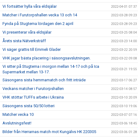
Vi fortsätter hylla våra eldsjälar
2022-04-01 07:37
Matcher i Furutorpshallen vecka 13 och 14
2022-03-28 09:23
Fynda på Stugtema lördagen den 2 april
2022-03-28 09:23
Vi presenterar våra eldsjälar
2022-03-25 08:04
Årets sista Nätverksträff
2022-03-23 14:00
Vi säger grattis till Emmeli Glader
2022-03-22 20:59
VHK jagar bästa placering i säsongsavslutningen.
2022-03-22 09:08
Vi sitter på Stugtema i morgon mellan 14-17 och på Ica
2022-03-21 19:55
Supermarket mellan 13-17.
Säsongens sista hemmamatch och fritt inträde
2022-03-17 06:27
Veckans matcher i Furutorpshallen
2022-03-14 08:57
VHK stöttar TUFFs arbete i Ukraina
2022-03-10 20:09
Säsongens sista 50/50 lotteri
2022-03-10 19:06
Matcher vecka 10
2022-03-07 07:16
Avslutningsfest!
2022-03-06 18:45
Bilder från Herrarnas match mot Kungälvs HK 220305
2022-03-06 01:28