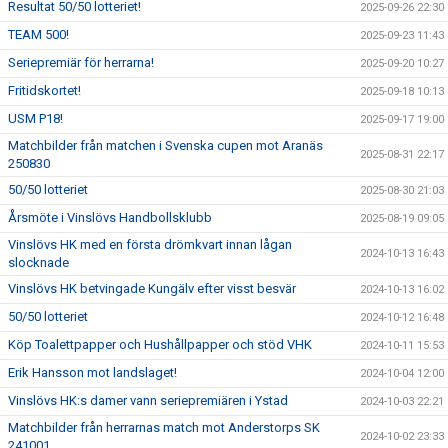
Resultat 50/50 lotteriet!
2025-09-26 22:30
TEAM 500!
2025-09-23 11:43
Seriepremiär för herrarna!
2025-09-20 10:27
Fritidskortet!
2025-09-18 10:13
USM P18!
2025-09-17 19:00
Matchbilder från matchen i Svenska cupen mot Aranäs
2025-08-31 22:17
250830
50/50 lotteriet
2025-08-30 21:03
Årsmöte i Vinslövs Handbollsklubb
2025-08-19 09:05
Vinslövs HK med en första drömkvart innan lågan
2024-10-13 16:43
slocknade
Vinslövs HK betvingade Kungälv efter visst besvär
2024-10-13 16:02
50/50 lotteriet
2024-10-12 16:48
Köp Toalettpapper och Hushållpapper och stöd VHK
2024-10-11 15:53
Erik Hansson mot landslaget!
2024-10-04 12:00
Vinslövs HK:s damer vann seriepremiären i Ystad
2024-10-03 22:21
Matchbilder från herrarnas match mot Anderstorps SK
2024-10-02 23:33
241001