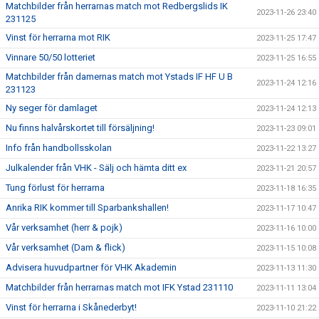
Matchbilder från herrarnas match mot Redbergslids IK
2023-11-26 23:40
231125
Vinst för herrarna mot RIK
2023-11-25 17:47
Vinnare 50/50 lotteriet
2023-11-25 16:55
Matchbilder från damernas match mot Ystads IF HF U B
2023-11-24 12:16
231123
Ny seger för damlaget
2023-11-24 12:13
Nu finns halvårskortet till försäljning!
2023-11-23 09:01
Info från handbollsskolan
2023-11-22 13:27
Julkalender från VHK - Sälj och hämta ditt ex
2023-11-21 20:57
Tung förlust för herrarna
2023-11-18 16:35
Anrika RIK kommer till Sparbankshallen!
2023-11-17 10:47
Vår verksamhet (herr & pojk)
2023-11-16 10:00
Vår verksamhet (Dam & flick)
2023-11-15 10:08
Advisera huvudpartner för VHK Akademin
2023-11-13 11:30
Matchbilder från herrarnas match mot IFK Ystad 231110
2023-11-11 13:04
Vinst för herrarna i Skånederbyt!
2023-11-10 21:22