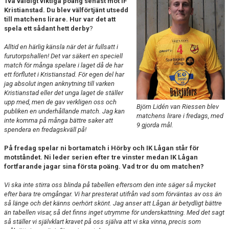
Två väldigt viktiga poäng senast mot IF
MATCHER
Kristianstad. Du blev välförtjänt utsedd
till matchens lirare. Hur var det att
spela ett sådant hett derby
LÄNKAR
?
Alltid en härlig känsla när det är fullsatt i
BLI MEDLEM!
furutorpshallen! Det var säkert en speciell
match för många spelare i laget då de har
VFC CUPEN
ett förflutet i Kristianstad. För egen del har
jag absolut ingen anknytning till varken
Kristianstad eller det unga laget de ställer
VHK SOCIALA MEDIER
upp med, men de gav verkligen oss och
Björn Lidén van Riessen blev
publiken en underhållande match. Jag kan
matchens lirare i fredags, med
VHK SHOP 2025-2026
inte komma på många bättre saker att
9 gjorda mål.
spendera en fredagskväll på!
TEAM 500
På fredag spelar ni bortamatch i Hörby och IK Lågan står för
motståndet. Ni leder serien efter tre vinster medan IK Lågan
HANDBOLLSALLSVENSKAN RESULTAT & TABELL
fortfarande jagar sina första poäng. Vad tror du om matchen?
Vi ska inte stirra oss blinda på tabellen eftersom den inte säger så mycket
efter bara tre omgångar. Vi har presterat utifrån vad som förväntas av oss än
så länge och det känns oerhört skönt. Jag anser att Lågan är betydligt bättre
än tabellen visar, så det finns inget utrymme för underskattning. Med det sagt
så ställer vi självklart kravet på oss själva att vi ska vinna, precis som