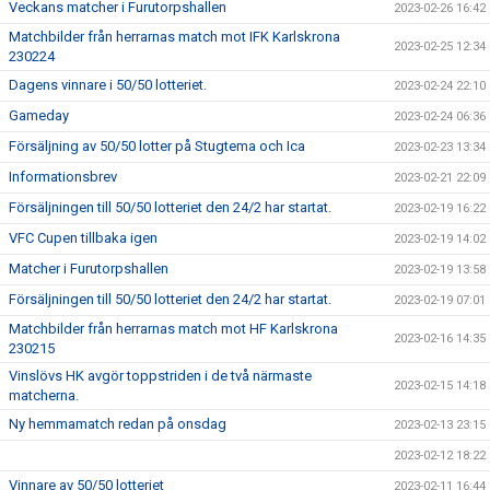
Veckans matcher i Furutorpshallen
2023-02-26 16:42
Matchbilder från herrarnas match mot IFK Karlskrona
2023-02-25 12:34
230224
Dagens vinnare i 50/50 lotteriet.
2023-02-24 22:10
Gameday
2023-02-24 06:36
Försäljning av 50/50 lotter på Stugtema och Ica
2023-02-23 13:34
Informationsbrev
2023-02-21 22:09
Försäljningen till 50/50 lotteriet den 24/2 har startat.
2023-02-19 16:22
VFC Cupen tillbaka igen
2023-02-19 14:02
Matcher i Furutorpshallen
2023-02-19 13:58
Försäljningen till 50/50 lotteriet den 24/2 har startat.
2023-02-19 07:01
Matchbilder från herrarnas match mot HF Karlskrona
2023-02-16 14:35
230215
Vinslövs HK avgör toppstriden i de två närmaste
2023-02-15 14:18
matcherna.
Ny hemmamatch redan på onsdag
2023-02-13 23:15
2023-02-12 18:22
Vinnare av 50/50 lotteriet
2023-02-11 16:44