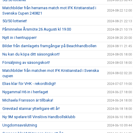
2024-08-23 08:49
Matchbilder från herrarnas match mot IFK Kristianstad i
2024-08-22 12:00
Svenska Cupen 240821
50/50 lotteriet!
2024-08-21 22:13
Påminnelse Årsmöte 26 Augusti kl 19.00
2024-08-21 10:19
Nytt in i herrtruppen!
2024-08-20 20:00
Bilder från damlagets framgångar på Beachhandbollen
2024-08-11 21:45
Nu kan du köpa ditt säsongskort!
2024-08-05 18:00
Försäljning av säsongskort!
2024-08-03 18:00
Matchbilder från matchen mot IFK Kristianstad i Svenska
2024-08-02 02:20
cupen
Elias klar för VHK - rekordtidigt!
2024-07-07 19:00
Nygammal H6 in i herrlaget
2024-06-27 18:00
Michaela Fransson är tillbaka!
2024-06-24 18:00
Grevstad stannar ytterligare ett år!
2024-06-18 18:00
Ny 9M spelare till Vinslövs Handbollsklubb
2024-06-10 18:00
Ungdomsavslutning
2024-06-10 09:44