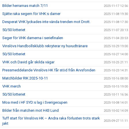
Bilder herrarnas match 7/11
2025-11-17 12:56
Sjätte raka segern för VHK:s damer
2025-11-08 19:30
Desperat VHK lyckades inte vända trenden mot Drott.
2025-11-08 17:30
50/50 lotteriet
2025-11-07 20:13
Seger för VHK damerna i seriefinalen
2025-11-04 20:53
Vinslövs Handbollsklubb rekryterar ny huvudtränare
2025-10-29 19:00
50/50 lotteriet
2025-10-27 14:00
VHK och David går skilda vägar
2025-10-25 21:11
Pressmeddelande Vinslövs HK får stöd från Arvsfonden
2025-10-23 14:31
Matchbilder RIK 2025-10-11
2025-10-16 08:00
VHK merch
2025-10-15 19:00
50/50 lotteriet
2025-10-11 16:56
Moa med i HF SYD:s lag i Sverigecupen
2025-10-08 14:01
Bilder från matchen mot H43 Lund
2025-10-02 14:09
Tuff start för Vinslövs HK – Andra raka förlusten trots stark
2025-09-27 11:11
jakt