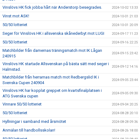
Vinslövs HK fick jobba hårt när Anderstorp besegrades.
2024-10-02 13:33
Vinst mot ASK!
2024-10-01 21:03
50/50 lotteriet
2024-10-01 20:09
Seger för Vinslövs HK i allsvenska skånederbyt mot LUGI
2024-09-17 11:23
50/50 lotteriet
2024-09-16 22:25
Matchbilder från damernas träningsmatch mot IK Lågan
2024-09-15 23:42
240915
Vinslövs HK startade Allsvenskan på bästa sätt med seger i
2024-09-12 14:16
Halmstad.
Matchbilder från herrarnas match mot Redbergslid IK i
2024-09-05 23:44
Svenska Cupen 240904
Vinslövs HK har kopplat greppet om kvartsfinalplatsen i
2024-09-05 09:30
ATG Svenska cupen
Vinnare 50/50 lotteriet
2024-09-04 20:25
50/50 lotteriet
2024-08-28 20:10
Hyllningar i samband med årsmötet
2024-08-28 09:36
Anmälan till handbollsskolan!
2024-08-26 18:00
50/50 lotteriet