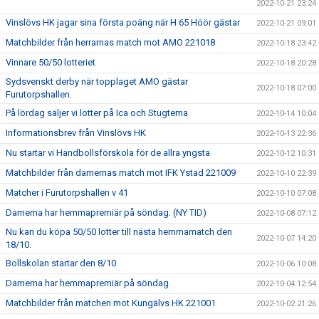
2022-10-21 23:24
Vinslövs HK jagar sina första poäng när H 65 Höör gästar
2022-10-21 09:01
Matchbilder från herrarnas match mot AMO 221018
2022-10-18 23:42
Vinnare 50/50 lotteriet
2022-10-18 20:28
Sydsvenskt derby när topplaget AMO gästar
2022-10-18 07:00
Furutorpshallen.
På lördag säljer vi lotter på Ica och Stugtema
2022-10-14 10:04
Informationsbrev från Vinslövs HK
2022-10-13 22:36
Nu startar vi Handbollsförskola för de allra yngsta
2022-10-12 10:31
Matchbilder från damernas match mot IFK Ystad 221009
2022-10-10 22:39
Matcher i Furutorpshallen v 41
2022-10-10 07:08
Damerna har hemmapremiär på söndag. (NY TID)
2022-10-08 07:12
Nu kan du köpa 50/50 lotter till nästa hemmamatch den
2022-10-07 14:20
18/10.
Bollskolan startar den 8/10
2022-10-06 10:08
Damerna har hemmapremiär på söndag.
2022-10-04 12:54
Matchbilder från matchen mot Kungälvs HK 221001
2022-10-02 21:26