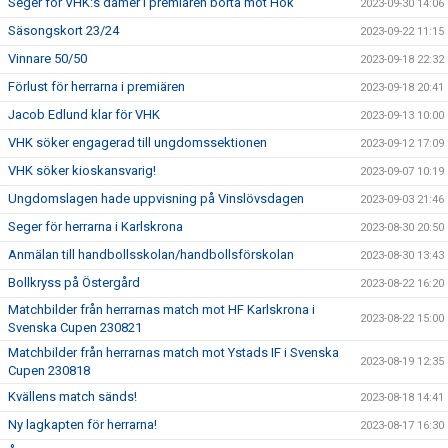
Seger för VHK:s damer i premiären borta mot Hök
2023-09-30 14:06
Säsongskort 23/24
2023-09-22 11:15
Vinnare 50/50
2023-09-18 22:32
Förlust för herrarna i premiären
2023-09-18 20:41
Jacob Edlund klar för VHK
2023-09-13 10:00
VHK söker engagerad till ungdomssektionen
2023-09-12 17:09
VHK söker kioskansvarig!
2023-09-07 10:19
Ungdomslagen hade uppvisning på Vinslövsdagen
2023-09-03 21:46
Seger för herrarna i Karlskrona
2023-08-30 20:50
Anmälan till handbollsskolan/handbollsförskolan
2023-08-30 13:43
Bollkryss på Östergård
2023-08-22 16:20
Matchbilder från herrarnas match mot HF Karlskrona i
2023-08-22 15:00
Svenska Cupen 230821
Matchbilder från herrarnas match mot Ystads IF i Svenska
2023-08-19 12:35
Cupen 230818
Kvällens match sänds!
2023-08-18 14:41
Ny lagkapten för herrarna!
2023-08-17 16:30