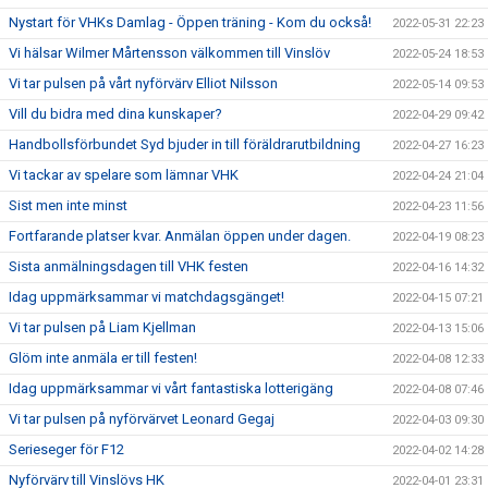
Nystart för VHKs Damlag - Öppen träning - Kom du också!
2022-05-31 22:23
Vi hälsar Wilmer Mårtensson välkommen till Vinslöv
2022-05-24 18:53
Vi tar pulsen på vårt nyförvärv Elliot Nilsson
2022-05-14 09:53
Vill du bidra med dina kunskaper?
2022-04-29 09:42
Handbollsförbundet Syd bjuder in till föräldrarutbildning
2022-04-27 16:23
Vi tackar av spelare som lämnar VHK
2022-04-24 21:04
Sist men inte minst
2022-04-23 11:56
Fortfarande platser kvar. Anmälan öppen under dagen.
2022-04-19 08:23
Sista anmälningsdagen till VHK festen
2022-04-16 14:32
Idag uppmärksammar vi matchdagsgänget!
2022-04-15 07:21
Vi tar pulsen på Liam Kjellman
2022-04-13 15:06
Glöm inte anmäla er till festen!
2022-04-08 12:33
Idag uppmärksammar vi vårt fantastiska lotterigäng
2022-04-08 07:46
Vi tar pulsen på nyförvärvet Leonard Gegaj
2022-04-03 09:30
Serieseger för F12
2022-04-02 14:28
Nyförvärv till Vinslövs HK
2022-04-01 23:31