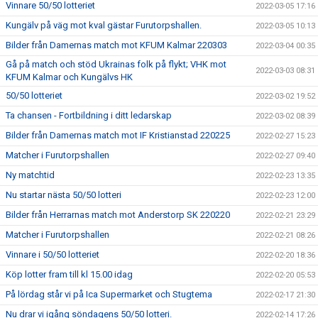
Vinnare 50/50 lotteriet
2022-03-05 17:16
Kungälv på väg mot kval gästar Furutorpshallen.
2022-03-05 10:13
Bilder från Damernas match mot KFUM Kalmar 220303
2022-03-04 00:35
Gå på match och stöd Ukrainas folk på flykt; VHK mot
2022-03-03 08:31
KFUM Kalmar och Kungälvs HK
50/50 lotteriet
2022-03-02 19:52
Ta chansen - Fortbildning i ditt ledarskap
2022-03-02 08:39
Bilder från Damernas match mot IF Kristianstad 220225
2022-02-27 15:23
Matcher i Furutorpshallen
2022-02-27 09:40
Ny matchtid
2022-02-23 13:35
Nu startar nästa 50/50 lotteri
2022-02-23 12:00
Bilder från Herrarnas match mot Anderstorp SK 220220
2022-02-21 23:29
Matcher i Furutorpshallen
2022-02-21 08:26
Vinnare i 50/50 lotteriet
2022-02-20 18:36
Köp lotter fram till kl 15.00 idag
2022-02-20 05:53
På lördag står vi på Ica Supermarket och Stugtema
2022-02-17 21:30
Nu drar vi igång söndagens 50/50 lotteri.
2022-02-14 17:26