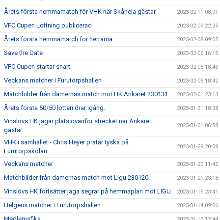
Årets första hemmamatch för VHK när Skånela gästar
2023-02-11 08:01
VFC Cupen Lottning publicerad
2023-02-09 22:35
Årets första hemmamatch för herrarna
2023-02-08 09:05
Save the Date
2023-02-06 16:15
VFC Cupen startar snart
2023-02-05 18:46
Veckans matcher i Furutorpshallen
2023-02-05 18:42
Matchbilder från damernas match mot HK Ankaret 230131
2023-02-01 23:13
Årets första 50/50 lotteri drar igång.
2023-01-31 18:38
Vinslövs HK jagar plats ovanför strecket när Ankaret
2023-01-31 06:58
gästar.
VHK i samhället - Chris Heyer pratar tyska på
2023-01-29 20:09
Furutorpskolan
Veckans matcher
2023-01-29 11:42
Matchbilder från damernas match mot Ligu 230120
2023-01-21 23:18
Vinslövs HK fortsätter jaga segrar på hemmaplan mot LIGU
2023-01-19 23:41
Helgens matcher i Furutorpshallen
2023-01-14 09:06
Medlemsfika
2023-01-13 12:44