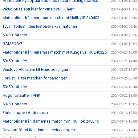
Årsfesten! Ny uppdaterad med rätt anmälningsadress
2024-04-05 10:52
Viktig pusslebit klar för Vinslövs HK herr!
2024-04-03 18:05
Matchbilder från herrarnas match mot Hallby IF 240402
2024-04-02 23:45
Tyvärr förlust i den historiska kvalmatchen
2024-04-02 21:46
50/50 lotteriet
2024-04-02 20:26
GAMEDAY!
2024-04-02 12:04
Matchbilder från herrarnas match mot Kungälvs HK 240326
2024-03-27 15:00
50/50 lotteriet
2024-03-27 14:40
Vinslövs HK kvalar till Handbollsligan
2024-03-27 10:57
Förlust i sista matchen för säsongen
2024-03-26 20:38
50/50 lotteriet
2024-03-26 19:48
Hugo fortsätter i VHK
2024-03-22 18:00
50/50 lotteriet
2024-03-21 10:05
Förlust uppe i Anderstorp
2024-03-16 17:53
Matchbilder från damernas match mot HK Hök 240315
2024-03-16 16:00
Oavgjort för VHK:s damer i serieepilogen
2024-03-16 12:45