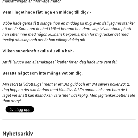
målsättningen är inför varje match.
Vem i laget hade fått laga en middag till dig?
-
Sibbe hade gärna fått slänga ihop en middag till mig, även ifall jag misstänker
att det är Sara som är chef i köket hemma hos dem. Jag tvivlar starkt på att
han sitter inne med någon kulinarisk expertis, men för mig räcker det med
trevligt sällskap och det är han väldigt duktig på!
Vilken superkraft skulle du vilja ha?
-
Att få "Bruce den allsmäktiges" krafter för en dag hade inte varit fel!
Berätta något som inte många vet om dig
.
Min största "idrottsliga" merit är ett DM guld och ett SM silver i poker 2012.
Jag hoppas det ska ändras med Vinslöv i år! En annan sak som bara de i
laget vet är att kan ibland kan vara "lite" vidskeplig. Men jag tänker, better safe
than sorry!
Nyhetsarkiv