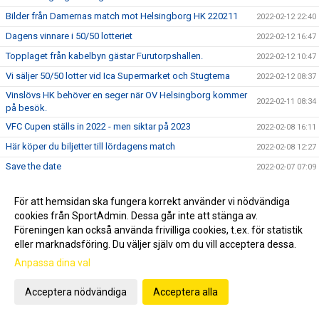
Bilder från Damernas match mot Helsingborg HK 220211
2022-02-12 22:40
Dagens vinnare i 50/50 lotteriet
2022-02-12 16:47
Topplaget från kabelbyn gästar Furutorpshallen.
2022-02-12 10:47
Vi säljer 50/50 lotter vid Ica Supermarket och Stugtema
2022-02-12 08:37
Vinslövs HK behöver en seger när OV Helsingborg kommer
2022-02-11 08:34
på besök.
VFC Cupen ställs in 2022 - men siktar på 2023
2022-02-08 16:11
Här köper du biljetter till lördagens match
2022-02-08 12:27
Save the date
2022-02-07 07:09
Bilder från Damernas match mot KFI Karlskrona HB 220205
2022-02-06 20:55
För att hemsidan ska fungera korrekt använder vi nödvändiga
Matcher i Furutorpshallen vecka 6
2022-02-06 19:23
cookies från SportAdmin. Dessa går inte att stänga av.
Vill ni ha er lott innan dragning?
2022-02-04 20:17
Föreningen kan också använda frivilliga cookies, t.ex. för statistik
eller marknadsföring. Du väljer själv om du vill acceptera dessa.
Bilder från Damernas match mot IFK Kristianstad 220203
2022-02-04 18:38
Anpassa dina val
Nu drar vi igång nästa 50/50 lotteri.
2022-02-02 07:38
Vi säger grattis till....
2022-01-30 17:48
Acceptera nödvändiga
Acceptera alla
Är du innehavaren av Vinstlotten?
2022-01-30 14:08