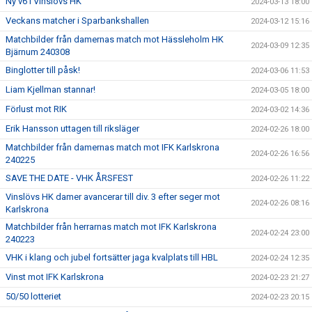
Ny v6 i Vinslövs HK
2024-03-13 18:00
Veckans matcher i Sparbankshallen
2024-03-12 15:16
Matchbilder från damernas match mot Hässleholm HK
2024-03-09 12:35
Bjärnum 240308
Binglotter till påsk!
2024-03-06 11:53
Liam Kjellman stannar!
2024-03-05 18:00
Förlust mot RIK
2024-03-02 14:36
Erik Hansson uttagen till riksläger
2024-02-26 18:00
Matchbilder från damernas match mot IFK Karlskrona
2024-02-26 16:56
240225
SAVE THE DATE - VHK ÅRSFEST
2024-02-26 11:22
Vinslövs HK damer avancerar till div. 3 efter seger mot
2024-02-26 08:16
Karlskrona
Matchbilder från herrarnas match mot IFK Karlskrona
2024-02-24 23:00
240223
VHK i klang och jubel fortsätter jaga kvalplats till HBL
2024-02-24 12:35
Vinst mot IFK Karlskrona
2024-02-23 21:27
50/50 lotteriet
2024-02-23 20:15