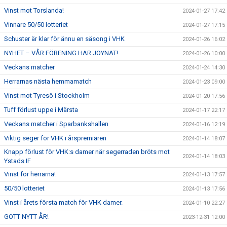
Vinst mot Torslanda!
2024-01-27 17:42
Vinnare 50/50 lotteriet
2024-01-27 17:15
Schuster är klar för ännu en säsong i VHK
2024-01-26 16:02
NYHET – VÅR FÖRENING HAR JOYNAT!
2024-01-26 10:00
Veckans matcher
2024-01-24 14:30
Herrarnas nästa hemmamatch
2024-01-23 09:00
Vinst mot Tyresö i Stockholm
2024-01-20 17:56
Tuff förlust uppe i Märsta
2024-01-17 22:17
Veckans matcher i Sparbankshallen
2024-01-16 12:19
Viktig seger för VHK i årspremiären
2024-01-14 18:07
Knapp förlust för VHK:s damer när segerraden bröts mot
2024-01-14 18:03
Ystads IF
Vinst för herrarna!
2024-01-13 17:57
50/50 lotteriet
2024-01-13 17:56
Vinst i årets första match för VHK damer.
2024-01-10 22:27
GOTT NYTT ÅR!
2023-12-31 12:00