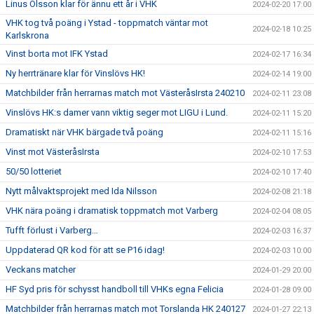
Linus Olsson klar för ännu ett år i VHK
2024-02-20 17:00
VHK tog två poäng i Ystad - toppmatch väntar mot
2024-02-18 10:25
Karlskrona
Vinst borta mot IFK Ystad
2024-02-17 16:34
Ny herrtränare klar för Vinslövs HK!
2024-02-14 19:00
Matchbilder från herrarnas match mot VästeråsIrsta 240210
2024-02-11 23:08
Vinslövs HK:s damer vann viktig seger mot LIGU i Lund.
2024-02-11 15:20
Dramatiskt när VHK bärgade två poäng
2024-02-11 15:16
Vinst mot VästeråsIrsta
2024-02-10 17:53
50/50 lotteriet
2024-02-10 17:40
Nytt målvaktsprojekt med Ida Nilsson
2024-02-08 21:18
VHK nära poäng i dramatisk toppmatch mot Varberg
2024-02-04 08:05
Tufft förlust i Varberg…
2024-02-03 16:37
Uppdaterad QR kod för att se P16 idag!
2024-02-03 10:00
Veckans matcher
2024-01-29 20:00
HF Syd pris för schysst handboll till VHKs egna Felicia
2024-01-28 09:00
Matchbilder från herrarnas match mot Torslanda HK 240127
2024-01-27 22:13