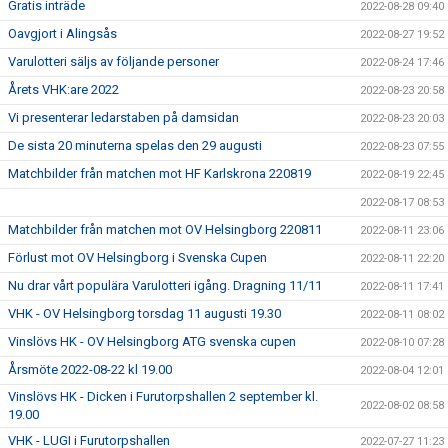
Gratis inträde
2022-08-28 09:40
Oavgjort i Alingsås
2022-08-27 19:52
Varulotteri säljs av följande personer
2022-08-24 17:46
Årets VHK:are 2022
2022-08-23 20:58
Vi presenterar ledarstaben på damsidan
2022-08-23 20:03
De sista 20 minuterna spelas den 29 augusti
2022-08-23 07:55
Matchbilder från matchen mot HF Karlskrona 220819
2022-08-19 22:45
2022-08-17 08:53
Matchbilder från matchen mot OV Helsingborg 220811
2022-08-11 23:06
Förlust mot OV Helsingborg i Svenska Cupen
2022-08-11 22:20
Nu drar vårt populära Varulotteri igång. Dragning 11/11
2022-08-11 17:41
VHK - OV Helsingborg torsdag 11 augusti 19.30
2022-08-11 08:02
Vinslövs HK - OV Helsingborg ATG svenska cupen
2022-08-10 07:28
Årsmöte 2022-08-22 kl 19.00
2022-08-04 12:01
Vinslövs HK - Dicken i Furutorpshallen 2 september kl.
2022-08-02 08:58
19.00
VHK - LUGI i Furutorpshallen
2022-07-27 11:23