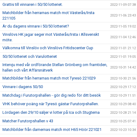
Grattis till vinnaren i 50/50 lotteriet.
2022-11-09 07:38
Matchbilder från herrarnas match mot Västerås/Irsta
2022-11-06 23:43
221105
Är du dagens vinnare i 50/50 lotteriet?
2022-11-05 19:02
Vinslövs HK jagar seger mot Västerås/Irsta i Allsvenskt
2022-11-04 12:46
möte.
Välkomna till Vinslöv och Vinslövs Fritidscenter Cup
2022-11-01 21:12
50/50 lotteriet och Varulotteriet
2022-11-01 19:05
Intervju med vår ordförande Stellan Grönberg om framtiden,
2022-10-31 14:42
hallen och vårt Affärsnätverk
Matchbilder från herrarnas match mot Tyresö 221029
2022-10-30 21:56
Vinnare i dagens 50/50
2022-10-29 17:12
Matchdag i Furutorpshallen - gör dig redo för ditt besök
2022-10-29 11:51
VHK behöver poäng när Tyresö gästar Furutorpshallen.
2022-10-29 08:40
Lördagen den 29/10 säljer vi lotter på Ica och Stugtema
2022-10-28 21:14
Matcher Furutorpshallen v 43
2022-10-25 07:41
Matchbilder från damernas match mot H65 Höör 221021
2022-10-23 10:34