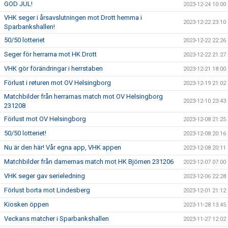
GOD JUL!
2023-12-24 10:00
VHK seger i årsavslutningen mot Drott hemma i
2023-12-22 23:10
Sparbankshallen!
50/50 lotteriet
2023-12-22 22:26
Seger för herrarna mot HK Drott
2023-12-22 21:27
VHK gör förändringar i herrstaben
2023-12-21 18:00
Förlust i returen mot OV Helsingborg
2023-12-19 21:02
Matchbilder från herrarnas match mot OV Helsingborg
2023-12-10 23:43
231208
Förlust mot OV Helsingborg
2023-12-08 21:25
50/50 lotteriet!
2023-12-08 20:16
Nu är den här! Vår egna app, VHK appen
2023-12-08 20:11
Matchbilder från damernas match mot HK Björnen 231206
2023-12-07 07:00
VHK seger gav serieledning
2023-12-06 22:28
Förlust borta mot Lindesberg
2023-12-01 21:12
Kiosken öppen
2023-11-28 13:45
Veckans matcher i Sparbankshallen
2023-11-27 12:02