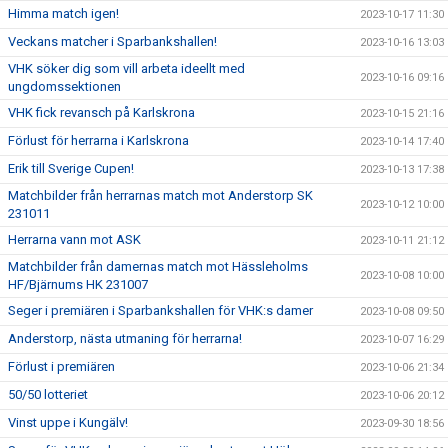
Himma match igen!
2023-10-17 11:30
Veckans matcher i Sparbankshallen!
2023-10-16 13:03
VHK söker dig som vill arbeta ideellt med
2023-10-16 09:16
ungdomssektionen
VHK fick revansch på Karlskrona
2023-10-15 21:16
Förlust för herrarna i Karlskrona
2023-10-14 17:40
Erik till Sverige Cupen!
2023-10-13 17:38
Matchbilder från herrarnas match mot Anderstorp SK
2023-10-12 10:00
231011
Herrarna vann mot ASK
2023-10-11 21:12
Matchbilder från damernas match mot Hässleholms
2023-10-08 10:00
HF/Bjärnums HK 231007
Seger i premiären i Sparbankshallen för VHK:s damer
2023-10-08 09:50
Anderstorp, nästa utmaning för herrarna!
2023-10-07 16:29
Förlust i premiären
2023-10-06 21:34
50/50 lotteriet
2023-10-06 20:12
Vinst uppe i Kungälv!
2023-09-30 18:56