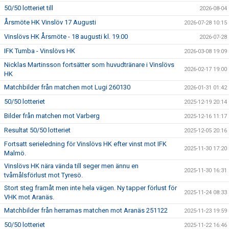
50/50 lotteriet till
2026-08-04
Årsmöte HK Vinslöv 17 Augusti
2026-07-28 10:15
Vinslövs HK Årsmöte - 18 augusti kl. 19.00
2026-07-28
IFK Tumba - Vinslövs HK
2026-03-08 19:09
Nicklas Martinsson fortsätter som huvudtränare i Vinslövs
2026-02-17 19:00
HK
Matchbilder från matchen mot Lugi 260130
2026-01-31 01:42
50/50 lotteriet
2025-12-19 20:14
Bilder från matchen mot Varberg
2025-12-16 11:17
Resultat 50/50 lotteriet
2025-12-05 20:16
Fortsatt serieledning för Vinslövs HK efter vinst mot IFK
2025-11-30 17:20
Malmö.
Vinslövs HK nära vända till seger men ännu en
2025-11-30 16:31
tvåmålsförlust mot Tyresö.
Stort steg framåt men inte hela vägen. Ny tapper förlust för
2025-11-24 08:33
VHK mot Aranäs.
Matchbilder från herrarnas matchen mot Aranäs 251122
2025-11-23 19:59
50/50 lotteriet
2025-11-22 16:46