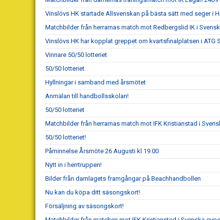
Vinslövs HK startade Allsvenskan på bästa sätt med seger i 
Matchbilder från herrarnas match mot Redbergslid IK i Sven
Vinslövs HK har kopplat greppet om kvartsfinalplatsen i ATG
Vinnare 50/50 lotteriet
50/50 lotteriet
Hyllningar i samband med årsmötet
Anmälan till handbollsskolan!
50/50 lotteriet
Matchbilder från herrarnas match mot IFK Kristianstad i Sve
50/50 lotteriet!
Påminnelse Årsmöte 26 Augusti kl 19.00
Nytt in i herrtruppen!
Bilder från damlagets framgångar på Beachhandbollen
Nu kan du köpa ditt säsongskort!
Försäljning av säsongskort!
Matchbilder från matchen mot IFK Kristianstad i Svenska cup