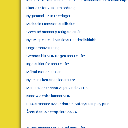
Elias klar för VHK - rekordtidigt!
Nygammal H6 in i herrlaget
Michaela Fransson är tillbaka!
Grevstad stannar ytterligare ett år!
Ny 9M spelare till Vinslövs Handbollsklubb
Ungdomsavslutning
Gersson blir VHK trogen ännu ett år!
Inge är klar för ännu ett år!
Målvaktsduon är klar!
Nyhet in i herrarnas ledarstab!
Mattias Johansson väljer Vinslövs HK
Isaac & Sebbe lämnar VHK
F-14 är vinnare av Sundström Safetys fair play pris!
Årets dam & herrspelare 23/24
Wigge stannar i VHK ytterligare 1 år!