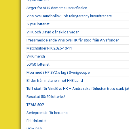
Seger för VHK damerna i seriefinalen
Vinslövs Handbollsklubb rekryterar ny huvudtränare
50/50 lotteriet
VHK och David går skilda vägar
Pressmeddelande Vinslövs HK får stöd från Arvsfonden
Matchbilder RIK 2025-10-11
VHK merch
50/50 lotteriet
Moa med i HF SYD:s lag i Sverigecupen
Bilder från matchen mot H43 Lund
Tuff start för Vinslövs HK – Andra raka förlusten trots stark ja
Resultat 50/50 lotteriet!
TEAM 500!
Seriepremiär för herrarna!
Fritidskortet!
USM P18!