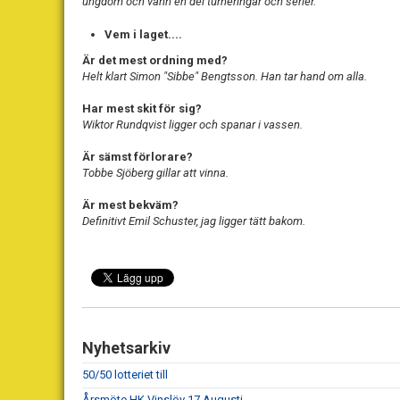
ungdom och vann en del turneringar och serier.
Vem i laget....
Är det mest ordning med?
Helt klart Simon "Sibbe" Bengtsson. Han tar hand om alla.
Har mest skit för sig?
Wiktor Rundqvist ligger och spanar i vassen.
Är sämst förlorare?
Tobbe Sjöberg gillar att vinna.
Är mest bekväm?
Definitivt Emil Schuster, jag ligger tätt bakom.
Nyhetsarkiv
50/50 lotteriet till
Årsmöte HK Vinslöv 17 Augusti