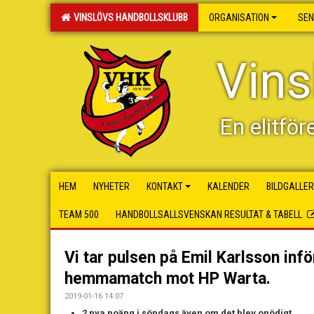
VINSLÖVS HANDBOLLSKLUBB
ORGANISATION
SEN
Vins
En elitför
HEM
NYHETER
KONTAKT
KALENDER
BILDGALLER
TEAM 500
HANDBOLLSALLSVENSKAN RESULTAT & TABELL
Vi tar pulsen på Emil Karlsson inf
hemmamatch mot HP Warta.
2019-01-16 14:07
2 nya poäng i söndags även om det blev onödigt