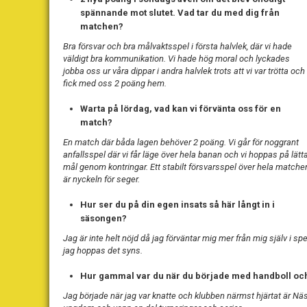
spännande mot slutet. Vad tar du med dig från
matchen?
Bra försvar och bra målvaktsspel i första halvlek, där vi hade
väldigt bra kommunikation. Vi hade hög moral och lyckades
jobba oss ur våra dippar i andra halvlek trots att vi var trötta och
fick med oss 2 poäng hem.
Warta på lördag, vad kan vi förvänta oss för en
match?
En match där båda lagen behöver 2 poäng. Vi går för noggrant
anfallsspel där vi får läge över hela banan och vi hoppas på lätt
mål genom kontringar. Ett stabilt försvarsspel över hela matche
är nyckeln för seger.
Hur ser du på din egen insats så här långt in i
säsongen?
Jag är inte helt nöjd då jag förväntar mig mer från mig själv i spe
jag hoppas det syns.
Hur gammal var du när du började med handboll och 
Jag började när jag var knatte och klubben närmst hjärtat är N