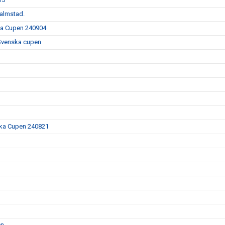
Halmstad.
ska Cupen 240904
 Svenska cupen
nska Cupen 240821
en