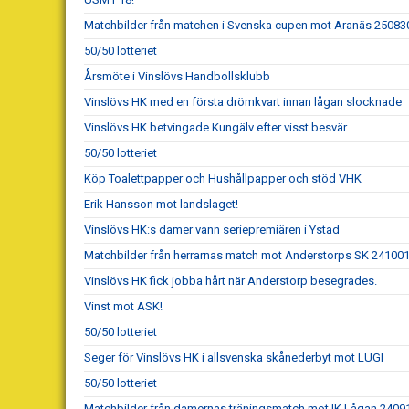
Matchbilder från matchen i Svenska cupen mot Aranäs 25083
50/50 lotteriet
Årsmöte i Vinslövs Handbollsklubb
Vinslövs HK med en första drömkvart innan lågan slocknade
Vinslövs HK betvingade Kungälv efter visst besvär
50/50 lotteriet
Köp Toalettpapper och Hushållpapper och stöd VHK
Erik Hansson mot landslaget!
Vinslövs HK:s damer vann seriepremiären i Ystad
Matchbilder från herrarnas match mot Anderstorps SK 24100
Vinslövs HK fick jobba hårt när Anderstorp besegrades.
Vinst mot ASK!
50/50 lotteriet
Seger för Vinslövs HK i allsvenska skånederbyt mot LUGI
50/50 lotteriet
Matchbilder från damernas träningsmatch mot IK Lågan 2409