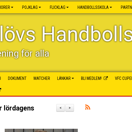
IORER
POJKLAG
FLICKLAG
HANDBOLLSSKOLA
PART
lövs Handboll
ening för alla
I
DOKUMENT
MATCHER
LÄNKAR
BLI MEDLEM!
VFC CUPE
ör lördagens
<
>