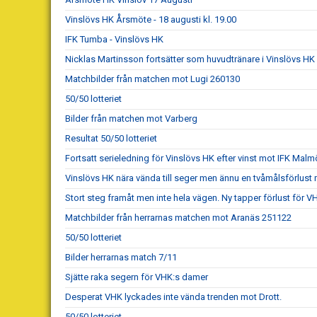
Vinslövs HK Årsmöte - 18 augusti kl. 19.00
IFK Tumba - Vinslövs HK
Nicklas Martinsson fortsätter som huvudtränare i Vinslövs HK
Matchbilder från matchen mot Lugi 260130
50/50 lotteriet
Bilder från matchen mot Varberg
Resultat 50/50 lotteriet
Fortsatt serieledning för Vinslövs HK efter vinst mot IFK Malm
Vinslövs HK nära vända till seger men ännu en tvåmålsförlust 
Stort steg framåt men inte hela vägen. Ny tapper förlust för 
Matchbilder från herrarnas matchen mot Aranäs 251122
50/50 lotteriet
Bilder herrarnas match 7/11
Sjätte raka segern för VHK:s damer
Desperat VHK lyckades inte vända trenden mot Drott.
50/50 lotteriet