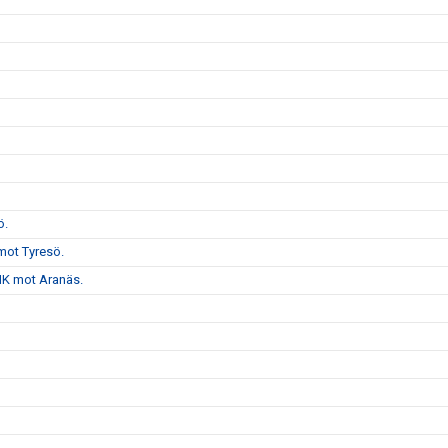
ö.
mot Tyresö.
VHK mot Aranäs.