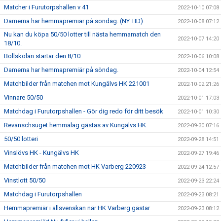
Matcher i Furutorpshallen v 41
2022-10-10 07:08
Damerna har hemmapremiär på söndag. (NY TID)
2022-10-08 07:12
Nu kan du köpa 50/50 lotter till nästa hemmamatch den
2022-10-07 14:20
18/10.
Bollskolan startar den 8/10
2022-10-06 10:08
Damerna har hemmapremiär på söndag.
2022-10-04 12:54
Matchbilder från matchen mot Kungälvs HK 221001
2022-10-02 21:26
Vinnare 50/50
2022-10-01 17:03
Matchdag i Furutorpshallen - Gör dig redo för ditt besök
2022-10-01 10:30
Revanschsuget hemmalag gästas av Kungälvs HK.
2022-09-30 07:16
50/50 lotteri
2022-09-28 14:51
Vinslövs HK - Kungälvs HK
2022-09-27 19:46
Matchbilder från matchen mot HK Varberg 220923
2022-09-24 12:57
Vinstlott 50/50
2022-09-23 22:24
Matchdag i Furutorpshallen
2022-09-23 08:21
Hemmapremiär i allsvenskan när HK Varberg gästar
2022-09-23 08:12