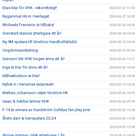
Elias klar för VHK - rekordtidigt!
2024-07-07 19:00
Nygammal H6 in i herrlaget
2024-06-27 18:00
Michaela Fransson är tillbaka!
2024-06-24 18:00
Grevstad stannar ytterligare ett år!
2024-06-18 18:00
Ny 9M spelare till Vinslövs Handbollsklubb
2024-06-10 18:00
Ungdomsavslutning
2024-06-10 09:44
Gersson blir VHK trogen ännu ett år!
2024-06-06 14:21
Inge är klar för ännu ett år!
2024-05-30 18:00
Målvaktsduon är klar!
2024-05-24 18:00
Nyhet in i herrarnas ledarstab!
2024-05-14 18:00
Mattias Johansson väljer Vinslövs HK
2024-05-06 18:00
Isaac & Sebbe lämnar VHK
2024-05-06 09:34
F-14 är vinnare av Sundström Safetys fair play pris!
2024-05-02 14:28
Årets dam & herrspelare 23/24
2024-04-30 19:00
2024-04-30 15:04
Wigge stannar i VHK ytterligare 1 år!
2024-04-19 18:00