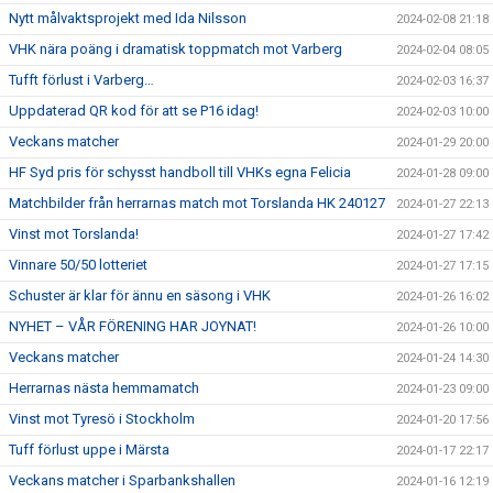
Nytt målvaktsprojekt med Ida Nilsson
2024-02-08 21:18
VHK nära poäng i dramatisk toppmatch mot Varberg
2024-02-04 08:05
Tufft förlust i Varberg…
2024-02-03 16:37
Uppdaterad QR kod för att se P16 idag!
2024-02-03 10:00
Veckans matcher
2024-01-29 20:00
HF Syd pris för schysst handboll till VHKs egna Felicia
2024-01-28 09:00
Matchbilder från herrarnas match mot Torslanda HK 240127
2024-01-27 22:13
Vinst mot Torslanda!
2024-01-27 17:42
Vinnare 50/50 lotteriet
2024-01-27 17:15
Schuster är klar för ännu en säsong i VHK
2024-01-26 16:02
NYHET – VÅR FÖRENING HAR JOYNAT!
2024-01-26 10:00
Veckans matcher
2024-01-24 14:30
Herrarnas nästa hemmamatch
2024-01-23 09:00
Vinst mot Tyresö i Stockholm
2024-01-20 17:56
Tuff förlust uppe i Märsta
2024-01-17 22:17
Veckans matcher i Sparbankshallen
2024-01-16 12:19