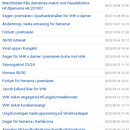
Matchbilder från damernas match mot Hässleholms
2023-10-08 10:00
HF/Bjärnums HK 231007
Seger i premiären i Sparbankshallen för VHK:s damer
2023-10-08 09:50
Anderstorp, nästa utmaning för herrarna!
2023-10-07 16:29
Förlust i premiären
2023-10-06 21:34
50/50 lotteriet
2023-10-06 20:12
Vinst uppe i Kungälv!
2023-09-30 18:56
Seger för VHK:s damer i premiären borta mot Hök
2023-09-30 14:06
Säsongskort 23/24
2023-09-22 11:15
Vinnare 50/50
2023-09-18 22:32
Förlust för herrarna i premiären
2023-09-18 20:41
Jacob Edlund klar för VHK
2023-09-13 10:00
VHK söker engagerad till ungdomssektionen
2023-09-12 17:09
VHK söker kioskansvarig!
2023-09-07 10:19
Ungdomslagen hade uppvisning på Vinslövsdagen
2023-09-03 21:46
Seger för herrarna i Karlskrona
2023-08-30 20:50
Anmälan till handbollsskolan/handbollsförskolan
2023-08-30 13:43