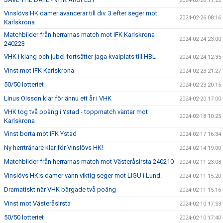
2024-02-26 11:22
Vinslövs HK damer avancerar till div. 3 efter seger mot
2024-02-26 08:16
Karlskrona
Matchbilder från herrarnas match mot IFK Karlskrona
2024-02-24 23:00
240223
VHK i klang och jubel fortsätter jaga kvalplats till HBL
2024-02-24 12:35
Vinst mot IFK Karlskrona
2024-02-23 21:27
50/50 lotteriet
2024-02-23 20:15
Linus Olsson klar för ännu ett år i VHK
2024-02-20 17:00
VHK tog två poäng i Ystad - toppmatch väntar mot
2024-02-18 10:25
Karlskrona
Vinst borta mot IFK Ystad
2024-02-17 16:34
Ny herrtränare klar för Vinslövs HK!
2024-02-14 19:00
Matchbilder från herrarnas match mot VästeråsIrsta 240210
2024-02-11 23:08
Vinslövs HK:s damer vann viktig seger mot LIGU i Lund.
2024-02-11 15:20
Dramatiskt när VHK bärgade två poäng
2024-02-11 15:16
Vinst mot VästeråsIrsta
2024-02-10 17:53
50/50 lotteriet
2024-02-10 17:40