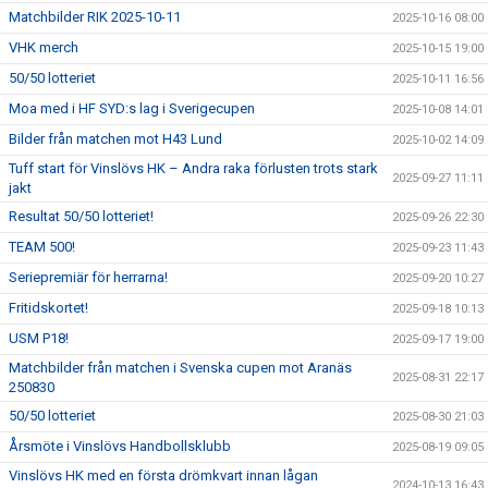
Matchbilder RIK 2025-10-11
2025-10-16 08:00
VHK merch
2025-10-15 19:00
50/50 lotteriet
2025-10-11 16:56
Moa med i HF SYD:s lag i Sverigecupen
2025-10-08 14:01
Bilder från matchen mot H43 Lund
2025-10-02 14:09
Tuff start för Vinslövs HK – Andra raka förlusten trots stark
2025-09-27 11:11
jakt
Resultat 50/50 lotteriet!
2025-09-26 22:30
TEAM 500!
2025-09-23 11:43
Seriepremiär för herrarna!
2025-09-20 10:27
Fritidskortet!
2025-09-18 10:13
USM P18!
2025-09-17 19:00
Matchbilder från matchen i Svenska cupen mot Aranäs
2025-08-31 22:17
250830
50/50 lotteriet
2025-08-30 21:03
Årsmöte i Vinslövs Handbollsklubb
2025-08-19 09:05
Vinslövs HK med en första drömkvart innan lågan
2024-10-13 16:43