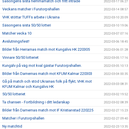
Säsongens sista hemmamatch och fritt inträde
2022-03-17 06:27
Veckans matcher i Furutorpshallen
2022-03-14 08:57
VHK stöttar TUFFs arbete i Ukraina
2022-03-10 20:09
Säsongens sista 50/50 lotteri
2022-03-10 19:06
Matcher vecka 10
2022-03-07 07:16
Avslutningsfest!
2022-03-06 18:45
Bilder från Herrarnas match mot Kungälvs HK 220305
2022-03-06 01:28
Vinnare 50/50 lotteriet
2022-03-05 17:16
Kungälv på väg mot kval gästar Furutorpshallen.
2022-03-05 10:13
Bilder från Damernas match mot KFUM Kalmar 220303
2022-03-04 00:35
Gå på match och stöd Ukrainas folk på flykt; VHK mot
2022-03-03 08:31
KFUM Kalmar och Kungälvs HK
50/50 lotteriet
2022-03-02 19:52
Ta chansen - Fortbildning i ditt ledarskap
2022-03-02 08:39
Bilder från Damernas match mot IF Kristianstad 220225
2022-02-27 15:23
Matcher i Furutorpshallen
2022-02-27 09:40
Ny matchtid
2022-02-23 13:35