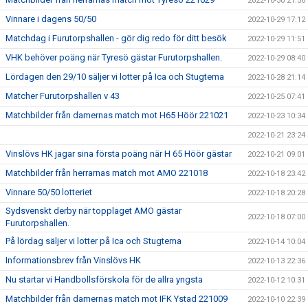
2022-10-30 21:56
Vinnare i dagens 50/50
2022-10-29 17:12
Matchdag i Furutorpshallen - gör dig redo för ditt besök
2022-10-29 11:51
VHK behöver poäng när Tyresö gästar Furutorpshallen.
2022-10-29 08:40
Lördagen den 29/10 säljer vi lotter på Ica och Stugtema
2022-10-28 21:14
Matcher Furutorpshallen v 43
2022-10-25 07:41
Matchbilder från damernas match mot H65 Höör 221021
2022-10-23 10:34
2022-10-21 23:24
Vinslövs HK jagar sina första poäng när H 65 Höör gästar
2022-10-21 09:01
Matchbilder från herrarnas match mot AMO 221018
2022-10-18 23:42
Vinnare 50/50 lotteriet
2022-10-18 20:28
Sydsvenskt derby när topplaget AMO gästar
2022-10-18 07:00
Furutorpshallen.
På lördag säljer vi lotter på Ica och Stugtema
2022-10-14 10:04
Informationsbrev från Vinslövs HK
2022-10-13 22:36
Nu startar vi Handbollsförskola för de allra yngsta
2022-10-12 10:31
Matchbilder från damernas match mot IFK Ystad 221009
2022-10-10 22:39