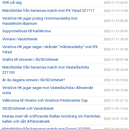
VHK på väg
2022-11-15 20:57
Matchbilder från herrarnas match mot IFK Ystad 221111
2022-11-13 13:40
Vinslövs HK jagar poäng i kommunderby mot
2022-11-13 05:40
Hässleholm/Bjärnum
Supporterbuss till Karlskrona
2022-11-12 09:47
Vinnare i Varulotteriet
2022-11-11 20:50
Vinslövs HK jagar seger i skånskt ”mårtensderby” mot IFK
2022-11-11 07:40
Ystad.
Grattis till vinnaren i 50/50 lotteriet.
2022-11-09 07:38
Matchbilder från herrarnas match mot Västerås/Irsta
2022-11-06 23:43
221105
Är du dagens vinnare i 50/50 lotteriet?
2022-11-05 19:02
Vinslövs HK jagar seger mot Västerås/Irsta i Allsvenskt
2022-11-04 12:46
möte.
Välkomna till Vinslöv och Vinslövs Fritidscenter Cup
2022-11-01 21:12
50/50 lotteriet och Varulotteriet
2022-11-01 19:05
Intervju med vår ordförande Stellan Grönberg om framtiden,
2022-10-31 14:42
hallen och vårt Affärsnätverk
Matchbilder från herrarnas match mot Tyresö 221029