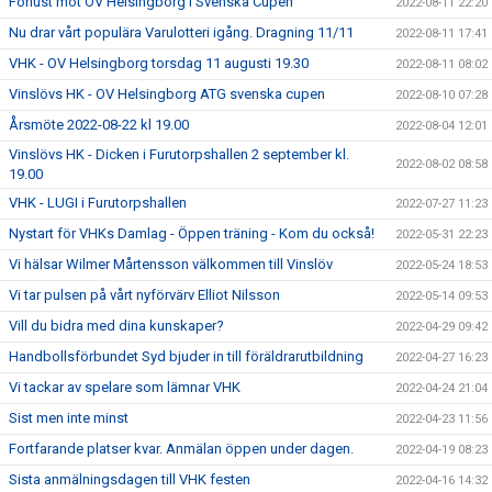
Förlust mot OV Helsingborg i Svenska Cupen
2022-08-11 22:20
Nu drar vårt populära Varulotteri igång. Dragning 11/11
2022-08-11 17:41
VHK - OV Helsingborg torsdag 11 augusti 19.30
2022-08-11 08:02
Vinslövs HK - OV Helsingborg ATG svenska cupen
2022-08-10 07:28
Årsmöte 2022-08-22 kl 19.00
2022-08-04 12:01
Vinslövs HK - Dicken i Furutorpshallen 2 september kl.
2022-08-02 08:58
19.00
VHK - LUGI i Furutorpshallen
2022-07-27 11:23
Nystart för VHKs Damlag - Öppen träning - Kom du också!
2022-05-31 22:23
Vi hälsar Wilmer Mårtensson välkommen till Vinslöv
2022-05-24 18:53
Vi tar pulsen på vårt nyförvärv Elliot Nilsson
2022-05-14 09:53
Vill du bidra med dina kunskaper?
2022-04-29 09:42
Handbollsförbundet Syd bjuder in till föräldrarutbildning
2022-04-27 16:23
Vi tackar av spelare som lämnar VHK
2022-04-24 21:04
Sist men inte minst
2022-04-23 11:56
Fortfarande platser kvar. Anmälan öppen under dagen.
2022-04-19 08:23
Sista anmälningsdagen till VHK festen
2022-04-16 14:32