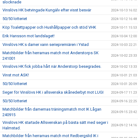
slocknade
Vinslövs HK betvingade Kungälv efter visst besvär
2024-10-13 16:02
50/50 lotteriet
2024-10-12 16:48
Köp Toalettpapper och Hushållpapper och stöd VHK
2024-10-11 15:53
Erik Hansson mot landslaget!
2024-10-04 12:00
Vinslövs HK:s damer vann seriepremiären i Ystad
2024-10-03 22:21
Matchbilder från herrarnas match mot Anderstorps SK
2024-10-02 23:33
241001
Vinslövs HK fick jobba hårt när Anderstorp besegrades.
2024-10-02 13:33
Vinst mot ASK!
2024-10-01 21:03
50/50 lotteriet
2024-10-01 20:09
Seger för Vinslövs HK i allsvenska skånederbyt mot LUGI
2024-09-17 11:23
50/50 lotteriet
2024-09-16 22:25
Matchbilder från damernas träningsmatch mot IK Lågan
2024-09-15 23:42
240915
Vinslövs HK startade Allsvenskan på bästa sätt med seger i
2024-09-12 14:16
Halmstad.
Matchbilder från herrarnas match mot Redbergslid IK i