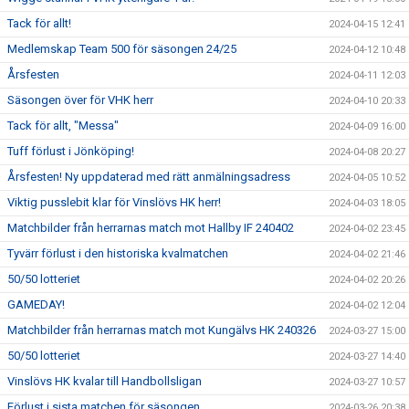
Tack för allt!
2024-04-15 12:41
Medlemskap Team 500 för säsongen 24/25
2024-04-12 10:48
Årsfesten
2024-04-11 12:03
Säsongen över för VHK herr
2024-04-10 20:33
Tack för allt, "Messa"
2024-04-09 16:00
Tuff förlust i Jönköping!
2024-04-08 20:27
Årsfesten! Ny uppdaterad med rätt anmälningsadress
2024-04-05 10:52
Viktig pusslebit klar för Vinslövs HK herr!
2024-04-03 18:05
Matchbilder från herrarnas match mot Hallby IF 240402
2024-04-02 23:45
Tyvärr förlust i den historiska kvalmatchen
2024-04-02 21:46
50/50 lotteriet
2024-04-02 20:26
GAMEDAY!
2024-04-02 12:04
Matchbilder från herrarnas match mot Kungälvs HK 240326
2024-03-27 15:00
50/50 lotteriet
2024-03-27 14:40
Vinslövs HK kvalar till Handbollsligan
2024-03-27 10:57
Förlust i sista matchen för säsongen
2024-03-26 20:38