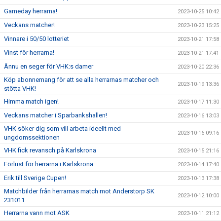
Gameday herrarna!
2023-10-25 10:42
Veckans matcher!
2023-10-23 15:25
Vinnare i 50/50 lotteriet
2023-10-21 17:58
Vinst för herrarna!
2023-10-21 17:41
Ännu en seger för VHK:s damer
2023-10-20 22:36
Köp abonnemang för att se alla herrarnas matcher och
2023-10-19 13:36
stötta VHK!
Himma match igen!
2023-10-17 11:30
Veckans matcher i Sparbankshallen!
2023-10-16 13:03
VHK söker dig som vill arbeta ideellt med
2023-10-16 09:16
ungdomssektionen
VHK fick revansch på Karlskrona
2023-10-15 21:16
Förlust för herrarna i Karlskrona
2023-10-14 17:40
Erik till Sverige Cupen!
2023-10-13 17:38
Matchbilder från herrarnas match mot Anderstorp SK
2023-10-12 10:00
231011
Herrarna vann mot ASK
2023-10-11 21:12