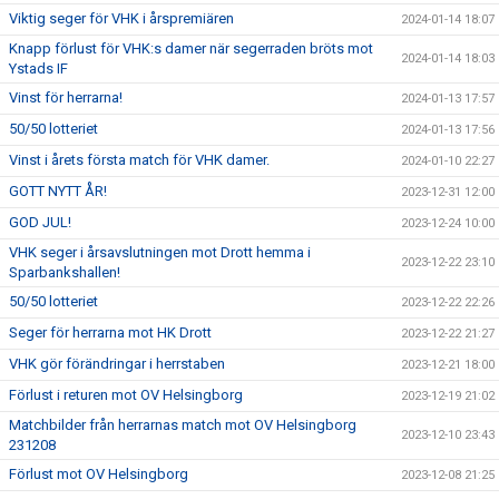
Viktig seger för VHK i årspremiären
2024-01-14 18:07
Knapp förlust för VHK:s damer när segerraden bröts mot
2024-01-14 18:03
Ystads IF
Vinst för herrarna!
2024-01-13 17:57
50/50 lotteriet
2024-01-13 17:56
Vinst i årets första match för VHK damer.
2024-01-10 22:27
GOTT NYTT ÅR!
2023-12-31 12:00
GOD JUL!
2023-12-24 10:00
VHK seger i årsavslutningen mot Drott hemma i
2023-12-22 23:10
Sparbankshallen!
50/50 lotteriet
2023-12-22 22:26
Seger för herrarna mot HK Drott
2023-12-22 21:27
VHK gör förändringar i herrstaben
2023-12-21 18:00
Förlust i returen mot OV Helsingborg
2023-12-19 21:02
Matchbilder från herrarnas match mot OV Helsingborg
2023-12-10 23:43
231208
Förlust mot OV Helsingborg
2023-12-08 21:25