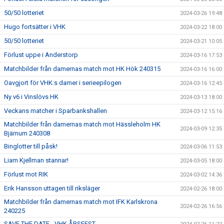
50/50 lotteriet
2024-03-26 19:48
Hugo fortsätter i VHK
2024-03-22 18:00
50/50 lotteriet
2024-03-21 10:05
Förlust uppe i Anderstorp
2024-03-16 17:53
Matchbilder från damernas match mot HK Hök 240315
2024-03-16 16:00
Oavgjort för VHK:s damer i serieepilogen
2024-03-16 12:45
Ny v6 i Vinslövs HK
2024-03-13 18:00
Veckans matcher i Sparbankshallen
2024-03-12 15:16
Matchbilder från damernas match mot Hässleholm HK
2024-03-09 12:35
Bjärnum 240308
Binglotter till påsk!
2024-03-06 11:53
Liam Kjellman stannar!
2024-03-05 18:00
Förlust mot RIK
2024-03-02 14:36
Erik Hansson uttagen till riksläger
2024-02-26 18:00
Matchbilder från damernas match mot IFK Karlskrona
2024-02-26 16:56
240225
SAVE THE DATE - VHK ÅRSFEST