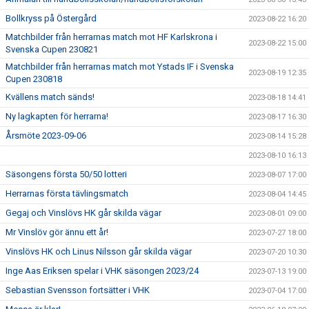
Bollkryss på Östergård
2023-08-22 16:20
Matchbilder från herrarnas match mot HF Karlskrona i
2023-08-22 15:00
Svenska Cupen 230821
Matchbilder från herrarnas match mot Ystads IF i Svenska
2023-08-19 12:35
Cupen 230818
Kvällens match sänds!
2023-08-18 14:41
Ny lagkapten för herrarna!
2023-08-17 16:30
Årsmöte 2023-09-06
2023-08-14 15:28
2023-08-10 16:13
Säsongens första 50/50 lotteri
2023-08-07 17:00
Herrarnas första tävlingsmatch
2023-08-04 14:45
Gegaj och Vinslövs HK går skilda vägar
2023-08-01 09:00
Mr Vinslöv gör ännu ett år!
2023-07-27 18:00
Vinslövs HK och Linus Nilsson går skilda vägar
2023-07-20 10:30
Inge Aas Eriksen spelar i VHK säsongen 2023/24
2023-07-13 19:00
Sebastian Svensson fortsätter i VHK
2023-07-04 17:00