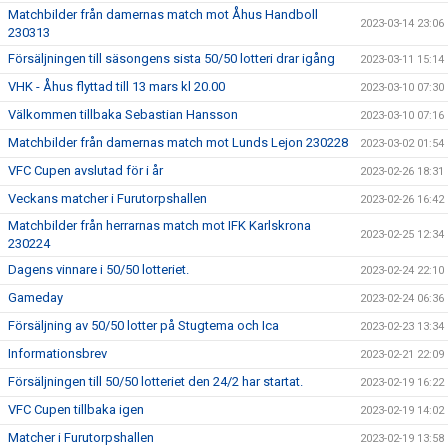
Matchbilder från damernas match mot Åhus Handboll
2023-03-14 23:06
230313
Försäljningen till säsongens sista 50/50 lotteri drar igång
2023-03-11 15:14
VHK - Åhus flyttad till 13 mars kl 20.00
2023-03-10 07:30
Välkommen tillbaka Sebastian Hansson
2023-03-10 07:16
Matchbilder från damernas match mot Lunds Lejon 230228
2023-03-02 01:54
VFC Cupen avslutad för i år
2023-02-26 18:31
Veckans matcher i Furutorpshallen
2023-02-26 16:42
Matchbilder från herrarnas match mot IFK Karlskrona
2023-02-25 12:34
230224
Dagens vinnare i 50/50 lotteriet.
2023-02-24 22:10
Gameday
2023-02-24 06:36
Försäljning av 50/50 lotter på Stugtema och Ica
2023-02-23 13:34
Informationsbrev
2023-02-21 22:09
Försäljningen till 50/50 lotteriet den 24/2 har startat.
2023-02-19 16:22
VFC Cupen tillbaka igen
2023-02-19 14:02
Matcher i Furutorpshallen
2023-02-19 13:58