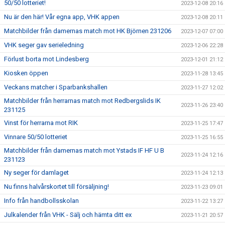
50/50 lotteriet!
2023-12-08 20:16
Nu är den här! Vår egna app, VHK appen
2023-12-08 20:11
Matchbilder från damernas match mot HK Björnen 231206
2023-12-07 07:00
VHK seger gav serieledning
2023-12-06 22:28
Förlust borta mot Lindesberg
2023-12-01 21:12
Kiosken öppen
2023-11-28 13:45
Veckans matcher i Sparbankshallen
2023-11-27 12:02
Matchbilder från herrarnas match mot Redbergslids IK
2023-11-26 23:40
231125
Vinst för herrarna mot RIK
2023-11-25 17:47
Vinnare 50/50 lotteriet
2023-11-25 16:55
Matchbilder från damernas match mot Ystads IF HF U B
2023-11-24 12:16
231123
Ny seger för damlaget
2023-11-24 12:13
Nu finns halvårskortet till försäljning!
2023-11-23 09:01
Info från handbollsskolan
2023-11-22 13:27
Julkalender från VHK - Sälj och hämta ditt ex
2023-11-21 20:57