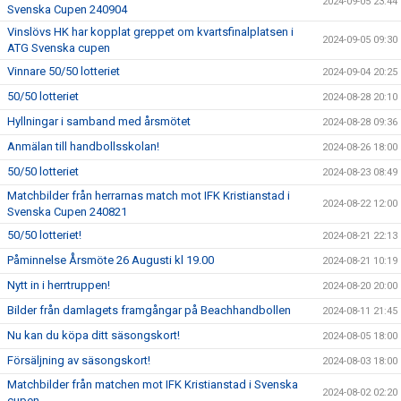
2024-09-05 23:44
Svenska Cupen 240904
Vinslövs HK har kopplat greppet om kvartsfinalplatsen i
2024-09-05 09:30
ATG Svenska cupen
Vinnare 50/50 lotteriet
2024-09-04 20:25
50/50 lotteriet
2024-08-28 20:10
Hyllningar i samband med årsmötet
2024-08-28 09:36
Anmälan till handbollsskolan!
2024-08-26 18:00
50/50 lotteriet
2024-08-23 08:49
Matchbilder från herrarnas match mot IFK Kristianstad i
2024-08-22 12:00
Svenska Cupen 240821
50/50 lotteriet!
2024-08-21 22:13
Påminnelse Årsmöte 26 Augusti kl 19.00
2024-08-21 10:19
Nytt in i herrtruppen!
2024-08-20 20:00
Bilder från damlagets framgångar på Beachhandbollen
2024-08-11 21:45
Nu kan du köpa ditt säsongskort!
2024-08-05 18:00
Försäljning av säsongskort!
2024-08-03 18:00
Matchbilder från matchen mot IFK Kristianstad i Svenska
2024-08-02 02:20
cupen