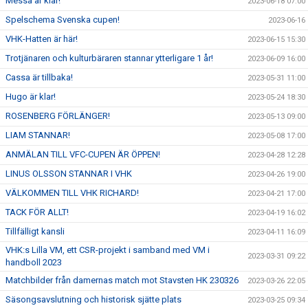
Messa är klar!
2023-06-18 07:00
Spelschema Svenska cupen!
2023-06-16
VHK-Hatten är här!
2023-06-15 15:30
Trotjänaren och kulturbäraren stannar ytterligare 1 år!
2023-06-09 16:00
Cassa är tillbaka!
2023-05-31 11:00
Hugo är klar!
2023-05-24 18:30
ROSENBERG FÖRLÄNGER!
2023-05-13 09:00
LIAM STANNAR!
2023-05-08 17:00
ANMÄLAN TILL VFC-CUPEN ÄR ÖPPEN!
2023-04-28 12:28
LINUS OLSSON STANNAR I VHK
2023-04-26 19:00
VÄLKOMMEN TILL VHK RICHARD!
2023-04-21 17:00
TACK FÖR ALLT!
2023-04-19 16:02
Tillfälligt kansli
2023-04-11 16:09
VHK:s Lilla VM, ett CSR-projekt i samband med VM i
2023-03-31 09:22
handboll 2023
Matchbilder från damernas match mot Stavsten HK 230326
2023-03-26 22:05
Säsongsavslutning och historisk sjätte plats
2023-03-25 09:34