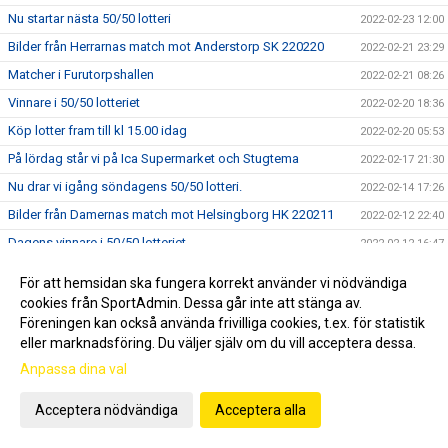
Nu startar nästa 50/50 lotteri
2022-02-23 12:00
Bilder från Herrarnas match mot Anderstorp SK 220220
2022-02-21 23:29
Matcher i Furutorpshallen
2022-02-21 08:26
Vinnare i 50/50 lotteriet
2022-02-20 18:36
Köp lotter fram till kl 15.00 idag
2022-02-20 05:53
På lördag står vi på Ica Supermarket och Stugtema
2022-02-17 21:30
Nu drar vi igång söndagens 50/50 lotteri.
2022-02-14 17:26
Bilder från Damernas match mot Helsingborg HK 220211
2022-02-12 22:40
Dagens vinnare i 50/50 lotteriet
2022-02-12 16:47
Topplaget från kabelbyn gästar Furutorpshallen.
2022-02-12 10:47
För att hemsidan ska fungera korrekt använder vi nödvändiga
Vi säljer 50/50 lotter vid Ica Supermarket och Stugtema
2022-02-12 08:37
cookies från SportAdmin. Dessa går inte att stänga av.
Föreningen kan också använda frivilliga cookies, t.ex. för statistik
Vinslövs HK behöver en seger när OV Helsingborg kommer
2022-02-11 08:34
eller marknadsföring. Du väljer själv om du vill acceptera dessa.
på besök.
Anpassa dina val
VFC Cupen ställs in 2022 - men siktar på 2023
2022-02-08 16:11
Här köper du biljetter till lördagens match
2022-02-08 12:27
Acceptera nödvändiga
Acceptera alla
Save the date
2022-02-07 07:09