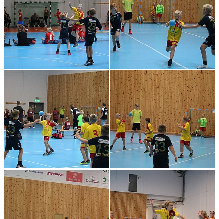
MATCHER
LÄNKAR
BLI MEDLEM!
VFC CUPEN
VHK SOCIALA MEDIER
VHK SHOP
TEAM 500
HERRARNAS RESULTAT & TABELL
DAMERNAS RESULTAT & TABELL