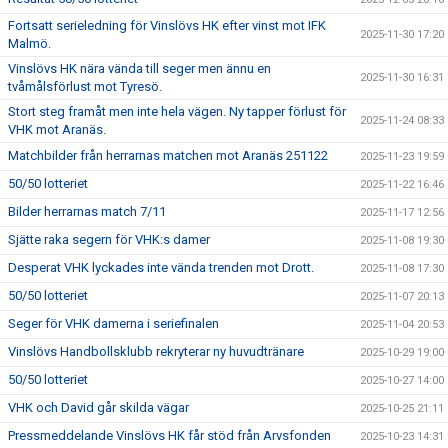
Fortsatt serieledning för Vinslövs HK efter vinst mot IFK
2025-11-30 17:20
Malmö.
Vinslövs HK nära vända till seger men ännu en
2025-11-30 16:31
tvåmålsförlust mot Tyresö.
Stort steg framåt men inte hela vägen. Ny tapper förlust för
2025-11-24 08:33
VHK mot Aranäs.
Matchbilder från herrarnas matchen mot Aranäs 251122
2025-11-23 19:59
50/50 lotteriet
2025-11-22 16:46
Bilder herrarnas match 7/11
2025-11-17 12:56
Sjätte raka segern för VHK:s damer
2025-11-08 19:30
Desperat VHK lyckades inte vända trenden mot Drott.
2025-11-08 17:30
50/50 lotteriet
2025-11-07 20:13
Seger för VHK damerna i seriefinalen
2025-11-04 20:53
Vinslövs Handbollsklubb rekryterar ny huvudtränare
2025-10-29 19:00
50/50 lotteriet
2025-10-27 14:00
VHK och David går skilda vägar
2025-10-25 21:11
Pressmeddelande Vinslövs HK får stöd från Arvsfonden
2025-10-23 14:31