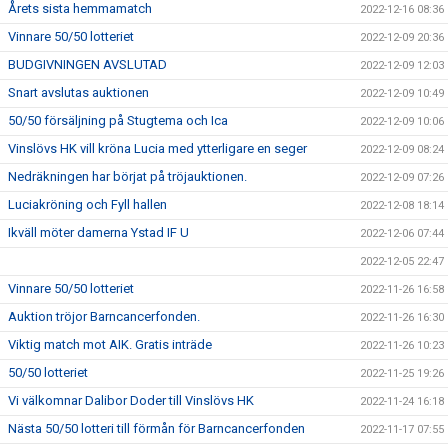
Årets sista hemmamatch
2022-12-16 08:36
Vinnare 50/50 lotteriet
2022-12-09 20:36
BUDGIVNINGEN AVSLUTAD
2022-12-09 12:03
Snart avslutas auktionen
2022-12-09 10:49
50/50 försäljning på Stugtema och Ica
2022-12-09 10:06
Vinslövs HK vill kröna Lucia med ytterligare en seger
2022-12-09 08:24
Nedräkningen har börjat på tröjauktionen.
2022-12-09 07:26
Luciakröning och Fyll hallen
2022-12-08 18:14
Ikväll möter damerna Ystad IF U
2022-12-06 07:44
2022-12-05 22:47
Vinnare 50/50 lotteriet
2022-11-26 16:58
Auktion tröjor Barncancerfonden.
2022-11-26 16:30
Viktig match mot AIK. Gratis inträde
2022-11-26 10:23
50/50 lotteriet
2022-11-25 19:26
Vi välkomnar Dalibor Doder till Vinslövs HK
2022-11-24 16:18
Nästa 50/50 lotteri till förmån för Barncancerfonden
2022-11-17 07:55