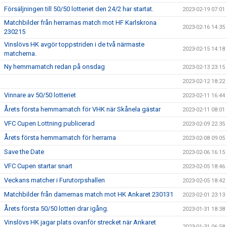
Försäljningen till 50/50 lotteriet den 24/2 har startat.
2023-02-19 07:01
Matchbilder från herrarnas match mot HF Karlskrona
2023-02-16 14:35
230215
Vinslövs HK avgör toppstriden i de två närmaste
2023-02-15 14:18
matcherna.
Ny hemmamatch redan på onsdag
2023-02-13 23:15
2023-02-12 18:22
Vinnare av 50/50 lotteriet
2023-02-11 16:44
Årets första hemmamatch för VHK när Skånela gästar
2023-02-11 08:01
VFC Cupen Lottning publicerad
2023-02-09 22:35
Årets första hemmamatch för herrarna
2023-02-08 09:05
Save the Date
2023-02-06 16:15
VFC Cupen startar snart
2023-02-05 18:46
Veckans matcher i Furutorpshallen
2023-02-05 18:42
Matchbilder från damernas match mot HK Ankaret 230131
2023-02-01 23:13
Årets första 50/50 lotteri drar igång.
2023-01-31 18:38
Vinslövs HK jagar plats ovanför strecket när Ankaret
2023-01-31 06:58