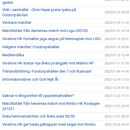
gästar.
VHK i samhället - Chris Heyer pratar tyska på
2023-01-29 20:09
Furutorpskolan
Veckans matcher
2023-01-29 11:42
Matchbilder från damernas match mot Ligu 230120
2023-01-21 23:18
Vinslövs HK fortsätter jaga segrar på hemmaplan mot LIGU
2023-01-19 23:41
Helgens matcher i Furutorpshallen
2023-01-14 09:06
Medlemsfika
2023-01-13 12:44
Vinslövs HK startar nya årets poängjakt mot Malmö HP
2023-01-11 07:39
Tränarutbildning i Furutorpshallen den 7 och 8 januari!
2023-01-06 14:40
Informationsbrev och Gott Nytt År
2022-12-29 17:53
2022-12-24 07:50
Saknar ni Bingolotter till Uppesittarkvällen?
2022-12-23 13:16
Matchbilder från herrarnas match mot Rimbo HK Roslagen
2022-12-21 23:09
221221
Sista hemmamatchen och årets sista 50/50
2022-12-21 08:52
Vinslövs HK ger bästa julklappen med seger mot Rimbo
2022-12-20 18:09