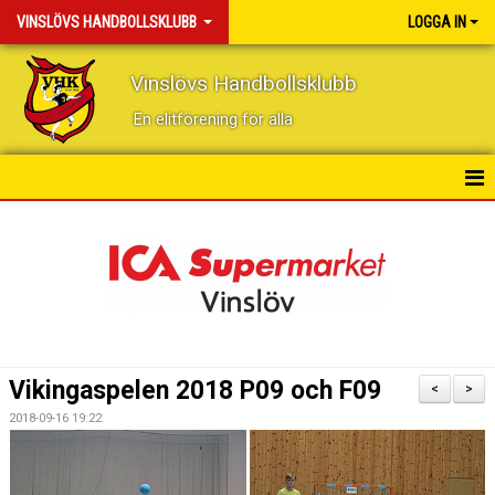
VINSLÖVS HANDBOLLSKLUBB
LOGGA IN
Vinslövs Handbollsklubb
En elitförening för alla
HEM
NYHETER
KONTAKT
KALENDER
Vikingaspelen 2018 P09 och F09
<
>
BILDGALLERI
2018-09-16 19:22
DOKUMENT