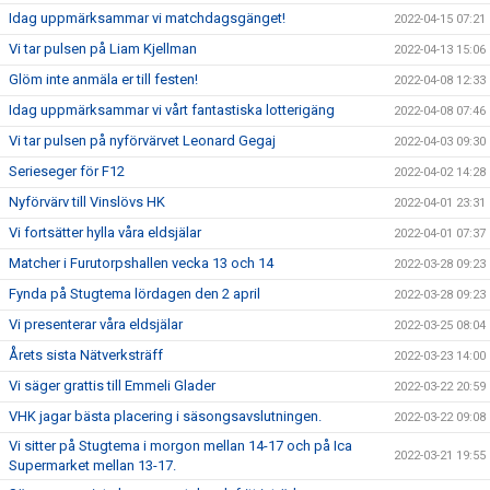
Idag uppmärksammar vi matchdagsgänget!
2022-04-15 07:21
Vi tar pulsen på Liam Kjellman
2022-04-13 15:06
Glöm inte anmäla er till festen!
2022-04-08 12:33
Idag uppmärksammar vi vårt fantastiska lotterigäng
2022-04-08 07:46
Vi tar pulsen på nyförvärvet Leonard Gegaj
2022-04-03 09:30
Serieseger för F12
2022-04-02 14:28
Nyförvärv till Vinslövs HK
2022-04-01 23:31
Vi fortsätter hylla våra eldsjälar
2022-04-01 07:37
Matcher i Furutorpshallen vecka 13 och 14
2022-03-28 09:23
Fynda på Stugtema lördagen den 2 april
2022-03-28 09:23
Vi presenterar våra eldsjälar
2022-03-25 08:04
Årets sista Nätverksträff
2022-03-23 14:00
Vi säger grattis till Emmeli Glader
2022-03-22 20:59
VHK jagar bästa placering i säsongsavslutningen.
2022-03-22 09:08
Vi sitter på Stugtema i morgon mellan 14-17 och på Ica
2022-03-21 19:55
Supermarket mellan 13-17.