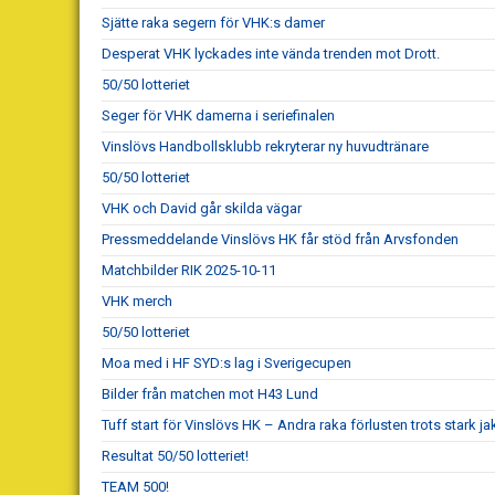
Sjätte raka segern för VHK:s damer
Desperat VHK lyckades inte vända trenden mot Drott.
50/50 lotteriet
Seger för VHK damerna i seriefinalen
Vinslövs Handbollsklubb rekryterar ny huvudtränare
50/50 lotteriet
VHK och David går skilda vägar
Pressmeddelande Vinslövs HK får stöd från Arvsfonden
Matchbilder RIK 2025-10-11
VHK merch
50/50 lotteriet
Moa med i HF SYD:s lag i Sverigecupen
Bilder från matchen mot H43 Lund
Tuff start för Vinslövs HK – Andra raka förlusten trots stark ja
Resultat 50/50 lotteriet!
TEAM 500!