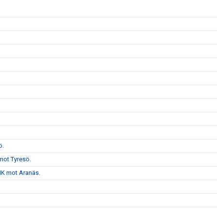
ö.
mot Tyresö.
VHK mot Aranäs.