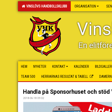
VINSLÖVS HANDBOLLSKLUBB
ORGANISATION
SEN
Vins
En elitför
HEM
NYHETER
KONTAKT
KALENDER
BILDGALLER
TEAM 500
HERRARNAS RESULTAT & TABELL
DAMERNA
Handla på Sponsorhuset och stöd 
2018-06-18 09:02