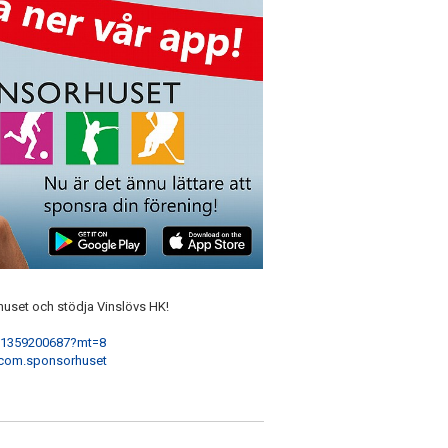
rhuset och stödja Vinslövs HK!
id1359200687?mt=8
d=com.sponsorhuset