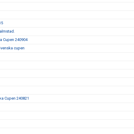
15
Halmstad.
ska Cupen 240904
 Svenska cupen
nska Cupen 240821