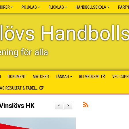
IORER
POJKLAG
FLICKLAG
HANDBOLLSSKOLA
PART
lövs Handboll
ening för alla
I
DOKUMENT
MATCHER
LÄNKAR
BLI MEDLEM!
VFC CUPE
S RESULTAT & TABELL
Vinslövs HK
<
>