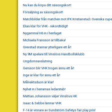
Nu kan du köpa ditt säsongskort!
Försäljning av säsongskort!
Matchbilder från matchen mot IFK Kristianstad i Svenska cup
Elias klar för VHK - rekordtidigt!
Nygammal H6 in i herrlaget
Michaela Fransson är tillbaka!
Grevstad stannar ytterligare ett år!
Ny 9M spelare till Vinslövs Handbollsklubb
Ungdomsavslutning
Gersson blir VHK trogen ännu ett år!
Inge är klar för ännu ett år!
Målvaktsduon är klar!
Nyhet in i herrarnas ledarstab!
Mattias Johansson väljer Vinslövs HK
Isaac & Sebbe lämnar VHK
F-14 är vinnare av Sundström Safetys fair play pris!