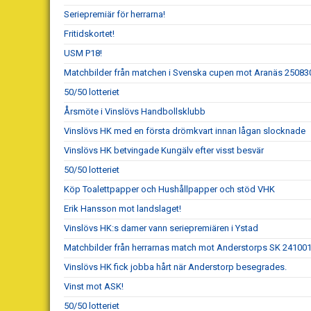
Seriepremiär för herrarna!
Fritidskortet!
USM P18!
Matchbilder från matchen i Svenska cupen mot Aranäs 25083
50/50 lotteriet
Årsmöte i Vinslövs Handbollsklubb
Vinslövs HK med en första drömkvart innan lågan slocknade
Vinslövs HK betvingade Kungälv efter visst besvär
50/50 lotteriet
Köp Toalettpapper och Hushållpapper och stöd VHK
Erik Hansson mot landslaget!
Vinslövs HK:s damer vann seriepremiären i Ystad
Matchbilder från herrarnas match mot Anderstorps SK 24100
Vinslövs HK fick jobba hårt när Anderstorp besegrades.
Vinst mot ASK!
50/50 lotteriet