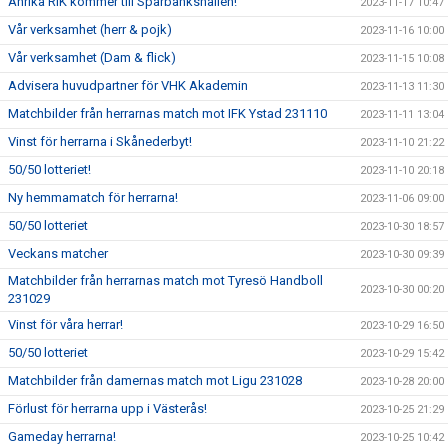
Anrika RIK kommer till Sparbankshallen!
2023-11-17 10:47
Vår verksamhet (herr & pojk)
2023-11-16 10:00
Vår verksamhet (Dam & flick)
2023-11-15 10:08
Advisera huvudpartner för VHK Akademin
2023-11-13 11:30
Matchbilder från herrarnas match mot IFK Ystad 231110
2023-11-11 13:04
Vinst för herrarna i Skånederbyt!
2023-11-10 21:22
50/50 lotteriet!
2023-11-10 20:18
Ny hemmamatch för herrarna!
2023-11-06 09:00
50/50 lotteriet
2023-10-30 18:57
Veckans matcher
2023-10-30 09:39
Matchbilder från herrarnas match mot Tyresö Handboll
2023-10-30 00:20
231029
Vinst för våra herrar!
2023-10-29 16:50
50/50 lotteriet
2023-10-29 15:42
Matchbilder från damernas match mot Ligu 231028
2023-10-28 20:00
Förlust för herrarna upp i Västerås!
2023-10-25 21:29
Gameday herrarna!
2023-10-25 10:42