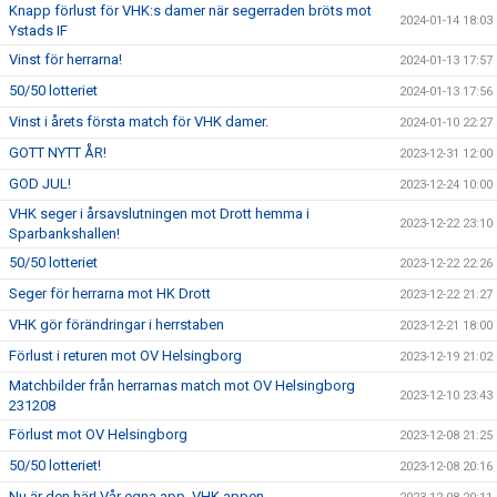
Knapp förlust för VHK:s damer när segerraden bröts mot
2024-01-14 18:03
Ystads IF
Vinst för herrarna!
2024-01-13 17:57
50/50 lotteriet
2024-01-13 17:56
Vinst i årets första match för VHK damer.
2024-01-10 22:27
GOTT NYTT ÅR!
2023-12-31 12:00
GOD JUL!
2023-12-24 10:00
VHK seger i årsavslutningen mot Drott hemma i
2023-12-22 23:10
Sparbankshallen!
50/50 lotteriet
2023-12-22 22:26
Seger för herrarna mot HK Drott
2023-12-22 21:27
VHK gör förändringar i herrstaben
2023-12-21 18:00
Förlust i returen mot OV Helsingborg
2023-12-19 21:02
Matchbilder från herrarnas match mot OV Helsingborg
2023-12-10 23:43
231208
Förlust mot OV Helsingborg
2023-12-08 21:25
50/50 lotteriet!
2023-12-08 20:16
Nu är den här! Vår egna app, VHK appen