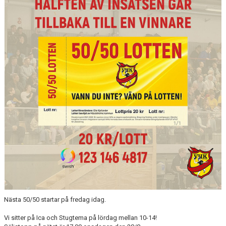
MATCHER
LÄNKAR
BLI MEDLEM!
VFC CUPEN
VHK SOCIALA MEDIER
VHK SHOP
TEAM 500
HERRARNAS RESULTAT & TABELL
DAMERNAS RESULTAT & TABELL
Nästa 50/50 startar på fredag idag.
Vi sitter på Ica och Stugtema på lördag mellan 10-14!