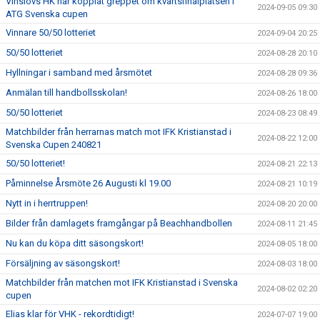
Vinslövs HK har kopplat greppet om kvartsfinalplatsen i
2024-09-05 09:30
ATG Svenska cupen
Vinnare 50/50 lotteriet
2024-09-04 20:25
50/50 lotteriet
2024-08-28 20:10
Hyllningar i samband med årsmötet
2024-08-28 09:36
Anmälan till handbollsskolan!
2024-08-26 18:00
50/50 lotteriet
2024-08-23 08:49
Matchbilder från herrarnas match mot IFK Kristianstad i
2024-08-22 12:00
Svenska Cupen 240821
50/50 lotteriet!
2024-08-21 22:13
Påminnelse Årsmöte 26 Augusti kl 19.00
2024-08-21 10:19
Nytt in i herrtruppen!
2024-08-20 20:00
Bilder från damlagets framgångar på Beachhandbollen
2024-08-11 21:45
Nu kan du köpa ditt säsongskort!
2024-08-05 18:00
Försäljning av säsongskort!
2024-08-03 18:00
Matchbilder från matchen mot IFK Kristianstad i Svenska
2024-08-02 02:20
cupen
Elias klar för VHK - rekordtidigt!
2024-07-07 19:00