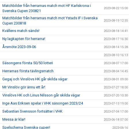
Matchbilder från herrarnas match mot HF Karlskrona i
2023-08-22 15:00
Svenska Cupen 230821
Matchbilder från herrarnas match mot Ystads IF i Svenska
2023-08-19 12:35
Cupen 230818
Kvällens match sänds!
2023-08-18 14:41
Ny lagkapten för herrarna!
2023-08-17 16:30
Årsmöte 2023-09-06
2023-08-14 15:28
2023-08-10 16:13
Säsongens första 50/50 lotteri
2023-08-07 17:00
Herrarnas första tävlingsmatch
2023-08-04 14:45
Gegaj och Vinslövs HK går skilda vägar
2023-08-01 09:00
Mr Vinslöv gör ännu ett år!
2023-07-27 18:00
Vinslövs HK och Linus Nilsson går skilda vägar
2023-07-20 10:30
Inge Aas Eriksen spelar i VHK säsongen 2023/24
2023-07-13 19:00
Sebastian Svensson fortsätter i VHK
2023-07-04 17:00
Messa är klar!
2023-06-18 07:00
Spelschema Svenska cupen!
2023-06-16