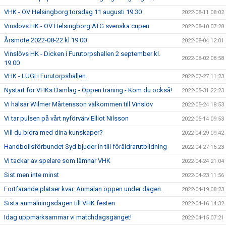
VHK - OV Helsingborg torsdag 11 augusti 19.30
2022-08-11 08:02
Vinslövs HK - OV Helsingborg ATG svenska cupen
2022-08-10 07:28
Årsmöte 2022-08-22 kl 19.00
2022-08-04 12:01
Vinslövs HK - Dicken i Furutorpshallen 2 september kl.
2022-08-02 08:58
19.00
VHK - LUGI i Furutorpshallen
2022-07-27 11:23
Nystart för VHKs Damlag - Öppen träning - Kom du också!
2022-05-31 22:23
Vi hälsar Wilmer Mårtensson välkommen till Vinslöv
2022-05-24 18:53
Vi tar pulsen på vårt nyförvärv Elliot Nilsson
2022-05-14 09:53
Vill du bidra med dina kunskaper?
2022-04-29 09:42
Handbollsförbundet Syd bjuder in till föräldrarutbildning
2022-04-27 16:23
Vi tackar av spelare som lämnar VHK
2022-04-24 21:04
Sist men inte minst
2022-04-23 11:56
Fortfarande platser kvar. Anmälan öppen under dagen.
2022-04-19 08:23
Sista anmälningsdagen till VHK festen
2022-04-16 14:32
Idag uppmärksammar vi matchdagsgänget!
2022-04-15 07:21