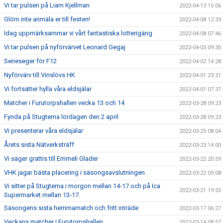
Vi tar pulsen på Liam Kjellman
2022-04-13 15:06
Glöm inte anmäla er till festen!
2022-04-08 12:33
Idag uppmärksammar vi vårt fantastiska lotterigäng
2022-04-08 07:46
Vi tar pulsen på nyförvärvet Leonard Gegaj
2022-04-03 09:30
Serieseger för F12
2022-04-02 14:28
Nyförvärv till Vinslövs HK
2022-04-01 23:31
Vi fortsätter hylla våra eldsjälar
2022-04-01 07:37
Matcher i Furutorpshallen vecka 13 och 14
2022-03-28 09:23
Fynda på Stugtema lördagen den 2 april
2022-03-28 09:23
Vi presenterar våra eldsjälar
2022-03-25 08:04
Årets sista Nätverksträff
2022-03-23 14:00
Vi säger grattis till Emmeli Glader
2022-03-22 20:59
VHK jagar bästa placering i säsongsavslutningen.
2022-03-22 09:08
Vi sitter på Stugtema i morgon mellan 14-17 och på Ica
2022-03-21 19:55
Supermarket mellan 13-17.
Säsongens sista hemmamatch och fritt inträde
2022-03-17 06:27
Veckans matcher i Furutorpshallen
2022-03-14 08:57