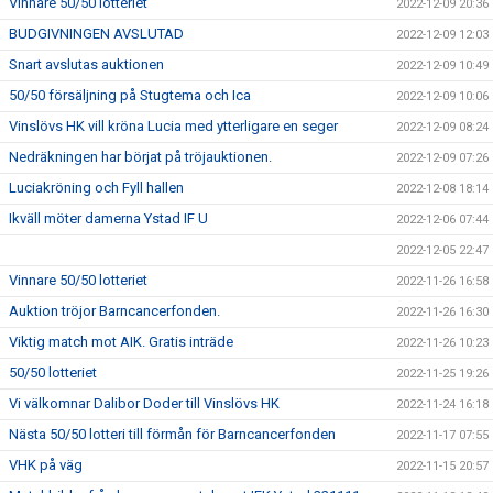
Vinnare 50/50 lotteriet
2022-12-09 20:36
BUDGIVNINGEN AVSLUTAD
2022-12-09 12:03
Snart avslutas auktionen
2022-12-09 10:49
50/50 försäljning på Stugtema och Ica
2022-12-09 10:06
Vinslövs HK vill kröna Lucia med ytterligare en seger
2022-12-09 08:24
Nedräkningen har börjat på tröjauktionen.
2022-12-09 07:26
Luciakröning och Fyll hallen
2022-12-08 18:14
Ikväll möter damerna Ystad IF U
2022-12-06 07:44
2022-12-05 22:47
Vinnare 50/50 lotteriet
2022-11-26 16:58
Auktion tröjor Barncancerfonden.
2022-11-26 16:30
Viktig match mot AIK. Gratis inträde
2022-11-26 10:23
50/50 lotteriet
2022-11-25 19:26
Vi välkomnar Dalibor Doder till Vinslövs HK
2022-11-24 16:18
Nästa 50/50 lotteri till förmån för Barncancerfonden
2022-11-17 07:55
VHK på väg
2022-11-15 20:57