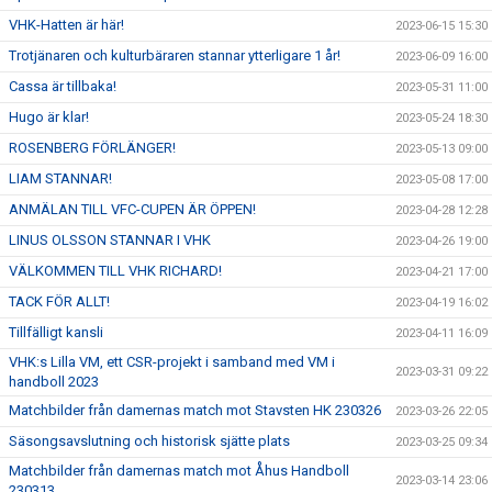
VHK-Hatten är här!
2023-06-15 15:30
Trotjänaren och kulturbäraren stannar ytterligare 1 år!
2023-06-09 16:00
Cassa är tillbaka!
2023-05-31 11:00
Hugo är klar!
2023-05-24 18:30
ROSENBERG FÖRLÄNGER!
2023-05-13 09:00
LIAM STANNAR!
2023-05-08 17:00
ANMÄLAN TILL VFC-CUPEN ÄR ÖPPEN!
2023-04-28 12:28
LINUS OLSSON STANNAR I VHK
2023-04-26 19:00
VÄLKOMMEN TILL VHK RICHARD!
2023-04-21 17:00
TACK FÖR ALLT!
2023-04-19 16:02
Tillfälligt kansli
2023-04-11 16:09
VHK:s Lilla VM, ett CSR-projekt i samband med VM i
2023-03-31 09:22
handboll 2023
Matchbilder från damernas match mot Stavsten HK 230326
2023-03-26 22:05
Säsongsavslutning och historisk sjätte plats
2023-03-25 09:34
Matchbilder från damernas match mot Åhus Handboll
2023-03-14 23:06
230313