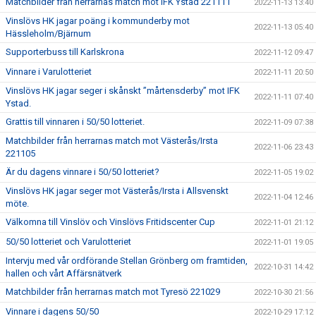
Matchbilder från herrarnas match mot IFK Ystad 221111
2022-11-13 13:40
Vinslövs HK jagar poäng i kommunderby mot
2022-11-13 05:40
Hässleholm/Bjärnum
Supporterbuss till Karlskrona
2022-11-12 09:47
Vinnare i Varulotteriet
2022-11-11 20:50
Vinslövs HK jagar seger i skånskt ”mårtensderby” mot IFK
2022-11-11 07:40
Ystad.
Grattis till vinnaren i 50/50 lotteriet.
2022-11-09 07:38
Matchbilder från herrarnas match mot Västerås/Irsta
2022-11-06 23:43
221105
Är du dagens vinnare i 50/50 lotteriet?
2022-11-05 19:02
Vinslövs HK jagar seger mot Västerås/Irsta i Allsvenskt
2022-11-04 12:46
möte.
Välkomna till Vinslöv och Vinslövs Fritidscenter Cup
2022-11-01 21:12
50/50 lotteriet och Varulotteriet
2022-11-01 19:05
Intervju med vår ordförande Stellan Grönberg om framtiden,
2022-10-31 14:42
hallen och vårt Affärsnätverk
Matchbilder från herrarnas match mot Tyresö 221029
2022-10-30 21:56
Vinnare i dagens 50/50
2022-10-29 17:12