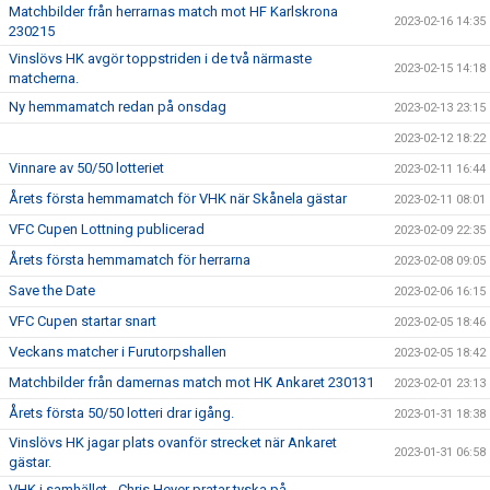
Matchbilder från herrarnas match mot HF Karlskrona
2023-02-16 14:35
230215
Vinslövs HK avgör toppstriden i de två närmaste
2023-02-15 14:18
matcherna.
Ny hemmamatch redan på onsdag
2023-02-13 23:15
2023-02-12 18:22
Vinnare av 50/50 lotteriet
2023-02-11 16:44
Årets första hemmamatch för VHK när Skånela gästar
2023-02-11 08:01
VFC Cupen Lottning publicerad
2023-02-09 22:35
Årets första hemmamatch för herrarna
2023-02-08 09:05
Save the Date
2023-02-06 16:15
VFC Cupen startar snart
2023-02-05 18:46
Veckans matcher i Furutorpshallen
2023-02-05 18:42
Matchbilder från damernas match mot HK Ankaret 230131
2023-02-01 23:13
Årets första 50/50 lotteri drar igång.
2023-01-31 18:38
Vinslövs HK jagar plats ovanför strecket när Ankaret
2023-01-31 06:58
gästar.
VHK i samhället - Chris Heyer pratar tyska på