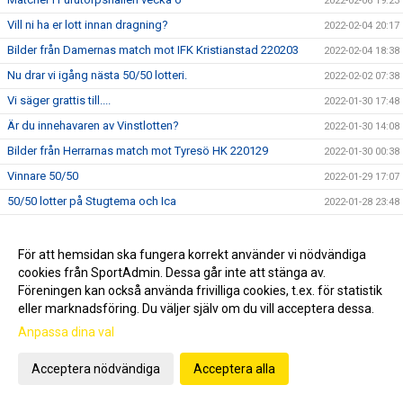
2022-02-06 19:23
Vill ni ha er lott innan dragning?
2022-02-04 20:17
Bilder från Damernas match mot IFK Kristianstad 220203
2022-02-04 18:38
Nu drar vi igång nästa 50/50 lotteri.
2022-02-02 07:38
Vi säger grattis till....
2022-01-30 17:48
Är du innehavaren av Vinstlotten?
2022-01-30 14:08
Bilder från Herrarnas match mot Tyresö HK 220129
2022-01-30 00:38
Vinnare 50/50
2022-01-29 17:07
50/50 lotter på Stugtema och Ica
2022-01-28 23:48
Ännu en fyrapoängsmatch för VHK mot Tyresö.
2022-01-28 08:56
Viktig info om VFC Cupen 2022
2022-01-25 09:17
För att hemsidan ska fungera korrekt använder vi nödvändiga
cookies från SportAdmin. Dessa går inte att stänga av.
Matcher i Furutorpshallen vecka 4
2022-01-24 18:03
Föreningen kan också använda frivilliga cookies, t.ex. för statistik
Bilder från Damernas match mot HF Eslövstjejerna 220121
2022-01-23 13:18
eller marknadsföring. Du väljer själv om du vill acceptera dessa.
USM i Furutorpshallen 22 januari
2022-01-22 07:56
Anpassa dina val
Nu drar nästa 50/50 lotteri igång
2022-01-19 17:21
Acceptera nödvändiga
Acceptera alla
Matcher i Furutorpshallen vecka 3
2022-01-18 07:13
Bilder från Herrarnas match mot Västerås/Irsta 220115