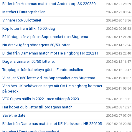
Bilder från Herrarnas match mot Anderstorp SK 220220
2022-02-21 23:29
Matcher i Furutorpshallen
2022-02-21 08:26
Vinnare i 50/50 lotteriet
2022-02-20 18:36
Köp lotter fram till kl 15.00 idag
2022-02-20 05:53
På lördag står vi på Ica Supermarket och Stugtema
2022-02-17 21:30
Nu drar vi igång söndagens 50/50 lotteri.
2022-02-14 17:26
Bilder från Damernas match mot Helsingborg HK 220211
2022-02-12 22:40
Dagens vinnare i 50/50 lotteriet
2022-02-12 16:47
Topplaget från kabelbyn gästar Furutorpshallen.
2022-02-12 10:47
Vi säljer 50/50 lotter vid Ica Supermarket och Stugtema
2022-02-12 08:37
Vinslövs HK behöver en seger när OV Helsingborg kommer
2022-02-11 08:34
på besök.
VFC Cupen ställs in 2022 - men siktar på 2023
2022-02-08 16:11
Här köper du biljetter till lördagens match
2022-02-08 12:27
Save the date
2022-02-07 07:09
Bilder från Damernas match mot KFI Karlskrona HB 220205
2022-02-06 20:55
Matcher i Furutorpshallen vecka 6