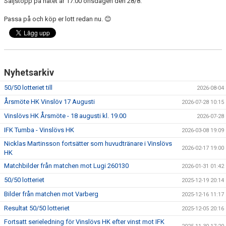
Säljstopp på nätet är 17.00 onsdagen den 28/8.
Passa på och köp er lott redan nu. 😊
Nyhetsarkiv
50/50 lotteriet till
2026-08-04
Årsmöte HK Vinslöv 17 Augusti
2026-07-28 10:15
Vinslövs HK Årsmöte - 18 augusti kl. 19.00
2026-07-28
IFK Tumba - Vinslövs HK
2026-03-08 19:09
Nicklas Martinsson fortsätter som huvudtränare i Vinslövs
2026-02-17 19:00
HK
Matchbilder från matchen mot Lugi 260130
2026-01-31 01:42
50/50 lotteriet
2025-12-19 20:14
Bilder från matchen mot Varberg
2025-12-16 11:17
Resultat 50/50 lotteriet
2025-12-05 20:16
Fortsatt serieledning för Vinslövs HK efter vinst mot IFK