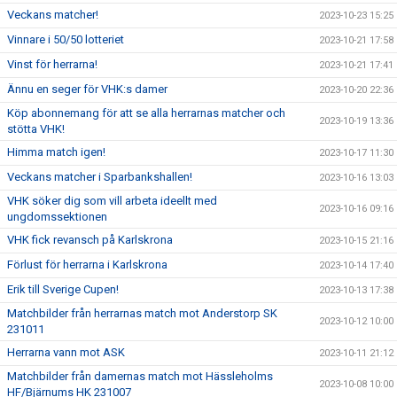
Veckans matcher!
2023-10-23 15:25
Vinnare i 50/50 lotteriet
2023-10-21 17:58
Vinst för herrarna!
2023-10-21 17:41
Ännu en seger för VHK:s damer
2023-10-20 22:36
Köp abonnemang för att se alla herrarnas matcher och
2023-10-19 13:36
stötta VHK!
Himma match igen!
2023-10-17 11:30
Veckans matcher i Sparbankshallen!
2023-10-16 13:03
VHK söker dig som vill arbeta ideellt med
2023-10-16 09:16
ungdomssektionen
VHK fick revansch på Karlskrona
2023-10-15 21:16
Förlust för herrarna i Karlskrona
2023-10-14 17:40
Erik till Sverige Cupen!
2023-10-13 17:38
Matchbilder från herrarnas match mot Anderstorp SK
2023-10-12 10:00
231011
Herrarna vann mot ASK
2023-10-11 21:12
Matchbilder från damernas match mot Hässleholms
2023-10-08 10:00
HF/Bjärnums HK 231007