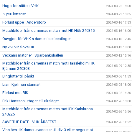
Hugo fortsätter i VHK
2024-03-22 18:00
50/50 lotteriet
2024-03-21 10:05
Förlust uppe i Anderstorp
2024-03-16 17:53
Matchbilder från damernas match mot HK Hök 240315
2024-03-16 16:00
Oavgjort för VHK:s damer i serieepilogen
2024-03-16 12:45
Ny v6 i Vinslövs HK
2024-03-13 18:00
Veckans matcher i Sparbankshallen
2024-03-12 15:16
Matchbilder från damernas match mot Hässleholm HK
2024-03-09 12:35
Bjärnum 240308
Binglotter till påsk!
2024-03-06 11:53
Liam Kjellman stannar!
2024-03-05 18:00
Förlust mot RIK
2024-03-02 14:36
Erik Hansson uttagen till riksläger
2024-02-26 18:00
Matchbilder från damernas match mot IFK Karlskrona
2024-02-26 16:56
240225
SAVE THE DATE - VHK ÅRSFEST
2024-02-26 11:22
Vinslövs HK damer avancerar till div. 3 efter seger mot