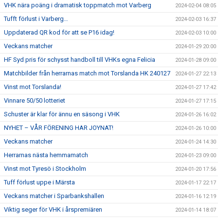
VHK nära poäng i dramatisk toppmatch mot Varberg
2024-02-04 08:05
Tufft förlust i Varberg…
2024-02-03 16:37
Uppdaterad QR kod för att se P16 idag!
2024-02-03 10:00
Veckans matcher
2024-01-29 20:00
HF Syd pris för schysst handboll till VHKs egna Felicia
2024-01-28 09:00
Matchbilder från herrarnas match mot Torslanda HK 240127
2024-01-27 22:13
Vinst mot Torslanda!
2024-01-27 17:42
Vinnare 50/50 lotteriet
2024-01-27 17:15
Schuster är klar för ännu en säsong i VHK
2024-01-26 16:02
NYHET – VÅR FÖRENING HAR JOYNAT!
2024-01-26 10:00
Veckans matcher
2024-01-24 14:30
Herrarnas nästa hemmamatch
2024-01-23 09:00
Vinst mot Tyresö i Stockholm
2024-01-20 17:56
Tuff förlust uppe i Märsta
2024-01-17 22:17
Veckans matcher i Sparbankshallen
2024-01-16 12:19
Viktig seger för VHK i årspremiären
2024-01-14 18:07