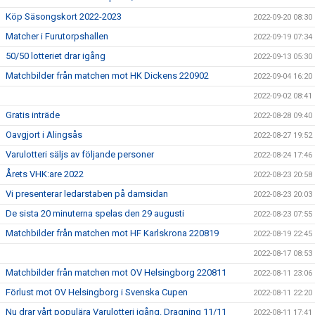
Köp Säsongskort 2022-2023
2022-09-20 08:30
Matcher i Furutorpshallen
2022-09-19 07:34
50/50 lotteriet drar igång
2022-09-13 05:30
Matchbilder från matchen mot HK Dickens 220902
2022-09-04 16:20
2022-09-02 08:41
Gratis inträde
2022-08-28 09:40
Oavgjort i Alingsås
2022-08-27 19:52
Varulotteri säljs av följande personer
2022-08-24 17:46
Årets VHK:are 2022
2022-08-23 20:58
Vi presenterar ledarstaben på damsidan
2022-08-23 20:03
De sista 20 minuterna spelas den 29 augusti
2022-08-23 07:55
Matchbilder från matchen mot HF Karlskrona 220819
2022-08-19 22:45
2022-08-17 08:53
Matchbilder från matchen mot OV Helsingborg 220811
2022-08-11 23:06
Förlust mot OV Helsingborg i Svenska Cupen
2022-08-11 22:20
Nu drar vårt populära Varulotteri igång. Dragning 11/11
2022-08-11 17:41