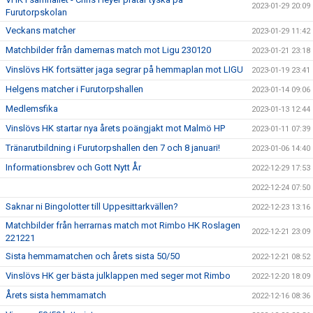
2023-01-29 20:09
Furutorpskolan
Veckans matcher
2023-01-29 11:42
Matchbilder från damernas match mot Ligu 230120
2023-01-21 23:18
Vinslövs HK fortsätter jaga segrar på hemmaplan mot LIGU
2023-01-19 23:41
Helgens matcher i Furutorpshallen
2023-01-14 09:06
Medlemsfika
2023-01-13 12:44
Vinslövs HK startar nya årets poängjakt mot Malmö HP
2023-01-11 07:39
Tränarutbildning i Furutorpshallen den 7 och 8 januari!
2023-01-06 14:40
Informationsbrev och Gott Nytt År
2022-12-29 17:53
2022-12-24 07:50
Saknar ni Bingolotter till Uppesittarkvällen?
2022-12-23 13:16
Matchbilder från herrarnas match mot Rimbo HK Roslagen
2022-12-21 23:09
221221
Sista hemmamatchen och årets sista 50/50
2022-12-21 08:52
Vinslövs HK ger bästa julklappen med seger mot Rimbo
2022-12-20 18:09
Årets sista hemmamatch
2022-12-16 08:36