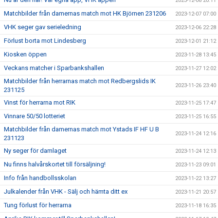
2023-12-08 20:11
Matchbilder från damernas match mot HK Björnen 231206
2023-12-07 07:00
VHK seger gav serieledning
2023-12-06 22:28
Förlust borta mot Lindesberg
2023-12-01 21:12
Kiosken öppen
2023-11-28 13:45
Veckans matcher i Sparbankshallen
2023-11-27 12:02
Matchbilder från herrarnas match mot Redbergslids IK
2023-11-26 23:40
231125
Vinst för herrarna mot RIK
2023-11-25 17:47
Vinnare 50/50 lotteriet
2023-11-25 16:55
Matchbilder från damernas match mot Ystads IF HF U B
2023-11-24 12:16
231123
Ny seger för damlaget
2023-11-24 12:13
Nu finns halvårskortet till försäljning!
2023-11-23 09:01
Info från handbollsskolan
2023-11-22 13:27
Julkalender från VHK - Sälj och hämta ditt ex
2023-11-21 20:57
Tung förlust för herrarna
2023-11-18 16:35