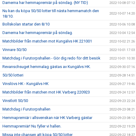
Damerna har hemmapremiär på söndag. (NY TID)
2022-10-08 07:12
Nu kan du köpa 50/50 lotter till nästa hemmamatch den
2022-10-07 14:20
18/10.
Bollskolan startar den 8/10
2022-10-06 10:08
Damerna har hemmapremiär på söndag.
2022-10-04 12:54
Matchbilder från matchen mot Kungälvs HK 221001
2022-10-02 21:26
Vinnare 50/50
2022-10-01 17:03
Matchdag i Furutorpshallen - Gör dig redo för ditt besök
2022-10-01 10:30
Revanschsuget hemmalag gästas av Kungälvs HK.
2022-09-30 07:16
50/50 lotteri
2022-09-28 14:51
Vinslövs HK - Kungälvs HK
2022-09-27 19:46
Matchbilder från matchen mot HK Varberg 220923
2022-09-24 12:57
Vinstlott 50/50
2022-09-23 22:24
Matchdag i Furutorpshallen
2022-09-23 08:21
Hemmapremiär i allsvenskan när HK Varberg gästar
2022-09-23 08:12
Hemmapremiär! Nu fyller vi hallen.
2022-09-22 19:29
Missa inte chansen att köpa 50/50 lotter
2022-09-22 18:27