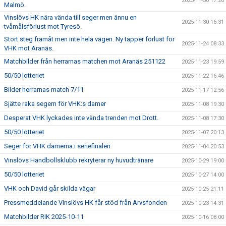
2025-11-30 17:20
Malmö.
Vinslövs HK nära vända till seger men ännu en
2025-11-30 16:31
tvåmålsförlust mot Tyresö.
Stort steg framåt men inte hela vägen. Ny tapper förlust för
2025-11-24 08:33
VHK mot Aranäs.
Matchbilder från herrarnas matchen mot Aranäs 251122
2025-11-23 19:59
50/50 lotteriet
2025-11-22 16:46
Bilder herrarnas match 7/11
2025-11-17 12:56
Sjätte raka segern för VHK:s damer
2025-11-08 19:30
Desperat VHK lyckades inte vända trenden mot Drott.
2025-11-08 17:30
50/50 lotteriet
2025-11-07 20:13
Seger för VHK damerna i seriefinalen
2025-11-04 20:53
Vinslövs Handbollsklubb rekryterar ny huvudtränare
2025-10-29 19:00
50/50 lotteriet
2025-10-27 14:00
VHK och David går skilda vägar
2025-10-25 21:11
Pressmeddelande Vinslövs HK får stöd från Arvsfonden
2025-10-23 14:31
Matchbilder RIK 2025-10-11
2025-10-16 08:00