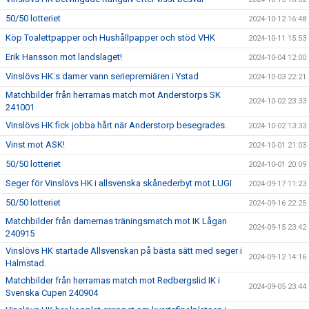
50/50 lotteriet
2024-10-12 16:48
Köp Toalettpapper och Hushållpapper och stöd VHK
2024-10-11 15:53
Erik Hansson mot landslaget!
2024-10-04 12:00
Vinslövs HK:s damer vann seriepremiären i Ystad
2024-10-03 22:21
Matchbilder från herrarnas match mot Anderstorps SK
2024-10-02 23:33
241001
Vinslövs HK fick jobba hårt när Anderstorp besegrades.
2024-10-02 13:33
Vinst mot ASK!
2024-10-01 21:03
50/50 lotteriet
2024-10-01 20:09
Seger för Vinslövs HK i allsvenska skånederbyt mot LUGI
2024-09-17 11:23
50/50 lotteriet
2024-09-16 22:25
Matchbilder från damernas träningsmatch mot IK Lågan
2024-09-15 23:42
240915
Vinslövs HK startade Allsvenskan på bästa sätt med seger i
2024-09-12 14:16
Halmstad.
Matchbilder från herrarnas match mot Redbergslid IK i
2024-09-05 23:44
Svenska Cupen 240904