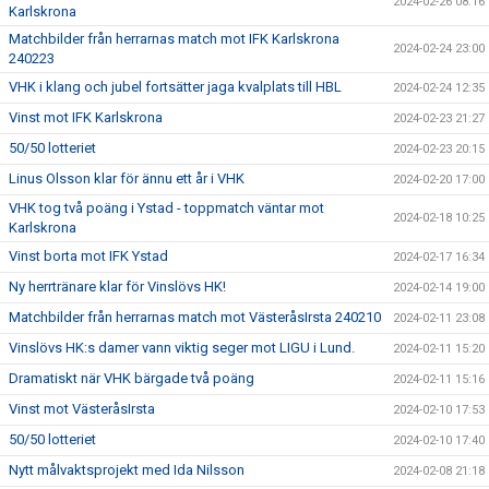
2024-02-26 08:16
Karlskrona
Matchbilder från herrarnas match mot IFK Karlskrona
2024-02-24 23:00
240223
VHK i klang och jubel fortsätter jaga kvalplats till HBL
2024-02-24 12:35
Vinst mot IFK Karlskrona
2024-02-23 21:27
50/50 lotteriet
2024-02-23 20:15
Linus Olsson klar för ännu ett år i VHK
2024-02-20 17:00
VHK tog två poäng i Ystad - toppmatch väntar mot
2024-02-18 10:25
Karlskrona
Vinst borta mot IFK Ystad
2024-02-17 16:34
Ny herrtränare klar för Vinslövs HK!
2024-02-14 19:00
Matchbilder från herrarnas match mot VästeråsIrsta 240210
2024-02-11 23:08
Vinslövs HK:s damer vann viktig seger mot LIGU i Lund.
2024-02-11 15:20
Dramatiskt när VHK bärgade två poäng
2024-02-11 15:16
Vinst mot VästeråsIrsta
2024-02-10 17:53
50/50 lotteriet
2024-02-10 17:40
Nytt målvaktsprojekt med Ida Nilsson
2024-02-08 21:18