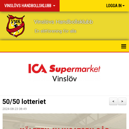
VINSLÖVS HANDBOLLSKLUBB
LOGGA IN
Vinslövs Handbollsklubb
En elitförening för alla
HEM
NYHETER
KONTAKT
KALENDER
50/50 lotteriet
<
>
BILDGALLERI
2024-08-23 08:49
DOKUMENT