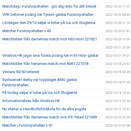
Matchdag i Furutorpshallen - gör dig redo för ditt besök
2022-10-29 11:51
VHK behöver poäng när Tyresö gästar Furutorpshallen.
2022-10-29 08:40
Lördagen den 29/10 säljer vi lotter på Ica och Stugtema
2022-10-28 21:14
Matcher Furutorpshallen v 43
2022-10-25 07:41
Matchbilder från damernas match mot H65 Höör 221021
2022-10-23 10:34
2022-10-21 23:24
Vinslövs HK jagar sina första poäng när H 65 Höör gästar
2022-10-21 09:01
Matchbilder från herrarnas match mot AMO 221018
2022-10-18 23:42
Vinnare 50/50 lotteriet
2022-10-18 20:28
Sydsvenskt derby när topplaget AMO gästar
2022-10-18 07:00
Furutorpshallen.
På lördag säljer vi lotter på Ica och Stugtema
2022-10-14 10:04
Informationsbrev från Vinslövs HK
2022-10-13 22:36
Nu startar vi Handbollsförskola för de allra yngsta
2022-10-12 10:31
Matchbilder från damernas match mot IFK Ystad 221009
2022-10-10 22:39
Matcher i Furutorpshallen v 41
2022-10-10 07:08