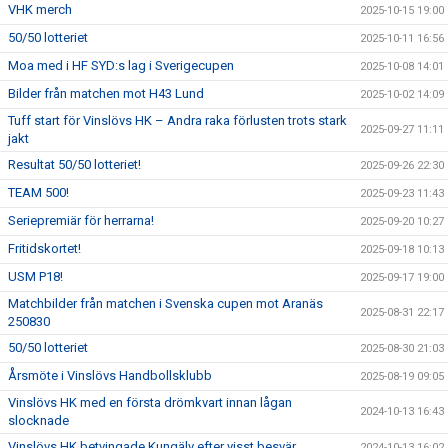
VHK merch
2025-10-15 19:00
50/50 lotteriet
2025-10-11 16:56
Moa med i HF SYD:s lag i Sverigecupen
2025-10-08 14:01
Bilder från matchen mot H43 Lund
2025-10-02 14:09
Tuff start för Vinslövs HK – Andra raka förlusten trots stark
2025-09-27 11:11
jakt
Resultat 50/50 lotteriet!
2025-09-26 22:30
TEAM 500!
2025-09-23 11:43
Seriepremiär för herrarna!
2025-09-20 10:27
Fritidskortet!
2025-09-18 10:13
USM P18!
2025-09-17 19:00
Matchbilder från matchen i Svenska cupen mot Aranäs
2025-08-31 22:17
250830
50/50 lotteriet
2025-08-30 21:03
Årsmöte i Vinslövs Handbollsklubb
2025-08-19 09:05
Vinslövs HK med en första drömkvart innan lågan
2024-10-13 16:43
slocknade
Vinslövs HK betvingade Kungälv efter visst besvär
2024-10-13 16:02