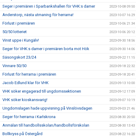
Seger i premiären i Sparbankshallen för VHK:s damer
2023-10-08 09:50
Anderstorp, nästa utmaning för herrarna!
2023-10-07 16:29
Förlust i premiären
2023-10-06 21:34
50/50 lotteriet
2023-10-06 20:12
Vinst uppe i Kungälv!
2023-09-30 18:56
Seger för VHK:s damer i premiären borta mot Hök
2023-09-30 14:06
Säsongskort 23/24
2023-09-22 11:15
Vinnare 50/50
2023-09-18 22:32
Förlust för herrarna i premiären
2023-09-18 20:41
Jacob Edlund klar för VHK
2023-09-13 10:00
VHK söker engagerad till ungdomssektionen
2023-09-12 17:09
VHK söker kioskansvarig!
2023-09-07 10:19
Ungdomslagen hade uppvisning på Vinslövsdagen
2023-09-03 21:46
Seger för herrarna i Karlskrona
2023-08-30 20:50
Anmälan till handbollsskolan/handbollsförskolan
2023-08-30 13:43
Bollkryss på Östergård
2023-08-22 16:20