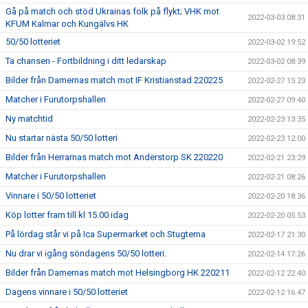
Gå på match och stöd Ukrainas folk på flykt; VHK mot
2022-03-03 08:31
KFUM Kalmar och Kungälvs HK
50/50 lotteriet
2022-03-02 19:52
Ta chansen - Fortbildning i ditt ledarskap
2022-03-02 08:39
Bilder från Damernas match mot IF Kristianstad 220225
2022-02-27 15:23
Matcher i Furutorpshallen
2022-02-27 09:40
Ny matchtid
2022-02-23 13:35
Nu startar nästa 50/50 lotteri
2022-02-23 12:00
Bilder från Herrarnas match mot Anderstorp SK 220220
2022-02-21 23:29
Matcher i Furutorpshallen
2022-02-21 08:26
Vinnare i 50/50 lotteriet
2022-02-20 18:36
Köp lotter fram till kl 15.00 idag
2022-02-20 05:53
På lördag står vi på Ica Supermarket och Stugtema
2022-02-17 21:30
Nu drar vi igång söndagens 50/50 lotteri.
2022-02-14 17:26
Bilder från Damernas match mot Helsingborg HK 220211
2022-02-12 22:40
Dagens vinnare i 50/50 lotteriet
2022-02-12 16:47