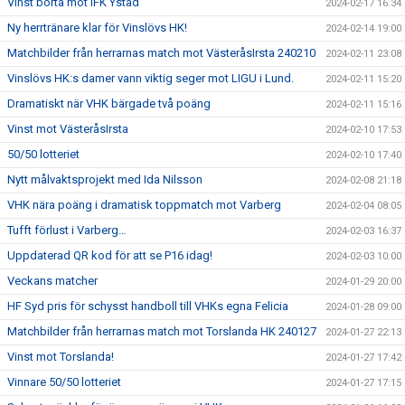
Vinst borta mot IFK Ystad
2024-02-17 16:34
Ny herrtränare klar för Vinslövs HK!
2024-02-14 19:00
Matchbilder från herrarnas match mot VästeråsIrsta 240210
2024-02-11 23:08
Vinslövs HK:s damer vann viktig seger mot LIGU i Lund.
2024-02-11 15:20
Dramatiskt när VHK bärgade två poäng
2024-02-11 15:16
Vinst mot VästeråsIrsta
2024-02-10 17:53
50/50 lotteriet
2024-02-10 17:40
Nytt målvaktsprojekt med Ida Nilsson
2024-02-08 21:18
VHK nära poäng i dramatisk toppmatch mot Varberg
2024-02-04 08:05
Tufft förlust i Varberg…
2024-02-03 16:37
Uppdaterad QR kod för att se P16 idag!
2024-02-03 10:00
Veckans matcher
2024-01-29 20:00
HF Syd pris för schysst handboll till VHKs egna Felicia
2024-01-28 09:00
Matchbilder från herrarnas match mot Torslanda HK 240127
2024-01-27 22:13
Vinst mot Torslanda!
2024-01-27 17:42
Vinnare 50/50 lotteriet
2024-01-27 17:15