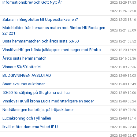
Informationsbrev och Gott Nytt År
2022-12-29 17:53
2022-12-24 07:50
Saknar ni Bingolotter till Uppesittarkvällen?
2022-12-23 13:16
Matchbilder från herrarnas match mot Rimbo HK Roslagen
2022-12-21 23:09
221221
Sista hemmamatchen och årets sista 50/50
2022-12-21 08:52
Vinslövs HK ger bästa julklappen med seger mot Rimbo
2022-12-20 18:09
Årets sista hemmamatch
2022-12-16 08:36
Vinnare 50/50 lotteriet
2022-12-09 20:36
BUDGIVNINGEN AVSLUTAD
2022-12-09 12:03
Snart avslutas auktionen
2022-12-09 10:49
50/50 försäljning på Stugtema och Ica
2022-12-09 10:06
Vinslövs HK vill kröna Lucia med ytterligare en seger
2022-12-09 08:24
Nedräkningen har börjat på tröjauktionen.
2022-12-09 07:26
Luciakröning och Fyll hallen
2022-12-08 18:14
Ikväll möter damerna Ystad IF U
2022-12-06 07:44
2022-12-05 22:47