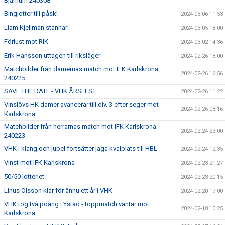
Bjärnum 240308
Binglotter till påsk!
2024-03-06 11:53
Liam Kjellman stannar!
2024-03-05 18:00
Förlust mot RIK
2024-03-02 14:36
Erik Hansson uttagen till riksläger
2024-02-26 18:00
Matchbilder från damernas match mot IFK Karlskrona
2024-02-26 16:56
240225
SAVE THE DATE - VHK ÅRSFEST
2024-02-26 11:22
Vinslövs HK damer avancerar till div. 3 efter seger mot
2024-02-26 08:16
Karlskrona
Matchbilder från herrarnas match mot IFK Karlskrona
2024-02-24 23:00
240223
VHK i klang och jubel fortsätter jaga kvalplats till HBL
2024-02-24 12:35
Vinst mot IFK Karlskrona
2024-02-23 21:27
50/50 lotteriet
2024-02-23 20:15
Linus Olsson klar för ännu ett år i VHK
2024-02-20 17:00
VHK tog två poäng i Ystad - toppmatch väntar mot
2024-02-18 10:25
Karlskrona