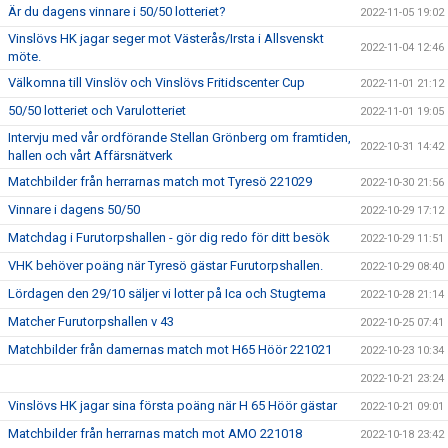
Är du dagens vinnare i 50/50 lotteriet?
2022-11-05 19:02
Vinslövs HK jagar seger mot Västerås/Irsta i Allsvenskt
2022-11-04 12:46
möte.
Välkomna till Vinslöv och Vinslövs Fritidscenter Cup
2022-11-01 21:12
50/50 lotteriet och Varulotteriet
2022-11-01 19:05
Intervju med vår ordförande Stellan Grönberg om framtiden,
2022-10-31 14:42
hallen och vårt Affärsnätverk
Matchbilder från herrarnas match mot Tyresö 221029
2022-10-30 21:56
Vinnare i dagens 50/50
2022-10-29 17:12
Matchdag i Furutorpshallen - gör dig redo för ditt besök
2022-10-29 11:51
VHK behöver poäng när Tyresö gästar Furutorpshallen.
2022-10-29 08:40
Lördagen den 29/10 säljer vi lotter på Ica och Stugtema
2022-10-28 21:14
Matcher Furutorpshallen v 43
2022-10-25 07:41
Matchbilder från damernas match mot H65 Höör 221021
2022-10-23 10:34
2022-10-21 23:24
Vinslövs HK jagar sina första poäng när H 65 Höör gästar
2022-10-21 09:01
Matchbilder från herrarnas match mot AMO 221018
2022-10-18 23:42