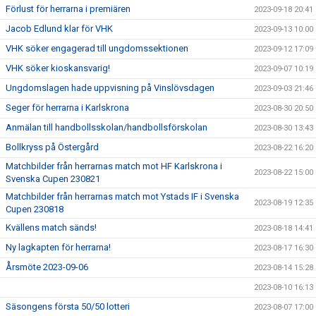
Förlust för herrarna i premiären
2023-09-18 20:41
Jacob Edlund klar för VHK
2023-09-13 10:00
VHK söker engagerad till ungdomssektionen
2023-09-12 17:09
VHK söker kioskansvarig!
2023-09-07 10:19
Ungdomslagen hade uppvisning på Vinslövsdagen
2023-09-03 21:46
Seger för herrarna i Karlskrona
2023-08-30 20:50
Anmälan till handbollsskolan/handbollsförskolan
2023-08-30 13:43
Bollkryss på Östergård
2023-08-22 16:20
Matchbilder från herrarnas match mot HF Karlskrona i
2023-08-22 15:00
Svenska Cupen 230821
Matchbilder från herrarnas match mot Ystads IF i Svenska
2023-08-19 12:35
Cupen 230818
Kvällens match sänds!
2023-08-18 14:41
Ny lagkapten för herrarna!
2023-08-17 16:30
Årsmöte 2023-09-06
2023-08-14 15:28
2023-08-10 16:13
Säsongens första 50/50 lotteri
2023-08-07 17:00