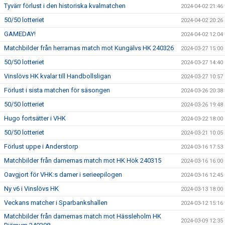
Tyvärr förlust i den historiska kvalmatchen
2024-04-02 21:46
50/50 lotteriet
2024-04-02 20:26
GAMEDAY!
2024-04-02 12:04
Matchbilder från herrarnas match mot Kungälvs HK 240326
2024-03-27 15:00
50/50 lotteriet
2024-03-27 14:40
Vinslövs HK kvalar till Handbollsligan
2024-03-27 10:57
Förlust i sista matchen för säsongen
2024-03-26 20:38
50/50 lotteriet
2024-03-26 19:48
Hugo fortsätter i VHK
2024-03-22 18:00
50/50 lotteriet
2024-03-21 10:05
Förlust uppe i Anderstorp
2024-03-16 17:53
Matchbilder från damernas match mot HK Hök 240315
2024-03-16 16:00
Oavgjort för VHK:s damer i serieepilogen
2024-03-16 12:45
Ny v6 i Vinslövs HK
2024-03-13 18:00
Veckans matcher i Sparbankshallen
2024-03-12 15:16
Matchbilder från damernas match mot Hässleholm HK
2024-03-09 12:35