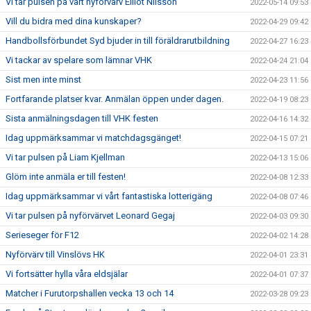
Vi tar pulsen på vårt nyförvärv Elliot Nilsson
2022-05-14 09:53
Vill du bidra med dina kunskaper?
2022-04-29 09:42
Handbollsförbundet Syd bjuder in till föräldrarutbildning
2022-04-27 16:23
Vi tackar av spelare som lämnar VHK
2022-04-24 21:04
Sist men inte minst
2022-04-23 11:56
Fortfarande platser kvar. Anmälan öppen under dagen.
2022-04-19 08:23
Sista anmälningsdagen till VHK festen
2022-04-16 14:32
Idag uppmärksammar vi matchdagsgänget!
2022-04-15 07:21
Vi tar pulsen på Liam Kjellman
2022-04-13 15:06
Glöm inte anmäla er till festen!
2022-04-08 12:33
Idag uppmärksammar vi vårt fantastiska lotterigäng
2022-04-08 07:46
Vi tar pulsen på nyförvärvet Leonard Gegaj
2022-04-03 09:30
Serieseger för F12
2022-04-02 14:28
Nyförvärv till Vinslövs HK
2022-04-01 23:31
Vi fortsätter hylla våra eldsjälar
2022-04-01 07:37
Matcher i Furutorpshallen vecka 13 och 14
2022-03-28 09:23