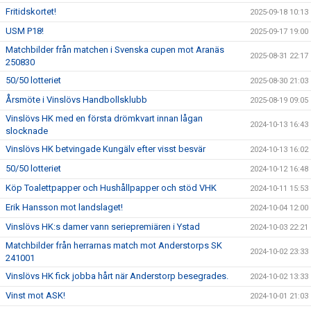
Fritidskortet!
2025-09-18 10:13
USM P18!
2025-09-17 19:00
Matchbilder från matchen i Svenska cupen mot Aranäs
2025-08-31 22:17
250830
50/50 lotteriet
2025-08-30 21:03
Årsmöte i Vinslövs Handbollsklubb
2025-08-19 09:05
Vinslövs HK med en första drömkvart innan lågan
2024-10-13 16:43
slocknade
Vinslövs HK betvingade Kungälv efter visst besvär
2024-10-13 16:02
50/50 lotteriet
2024-10-12 16:48
Köp Toalettpapper och Hushållpapper och stöd VHK
2024-10-11 15:53
Erik Hansson mot landslaget!
2024-10-04 12:00
Vinslövs HK:s damer vann seriepremiären i Ystad
2024-10-03 22:21
Matchbilder från herrarnas match mot Anderstorps SK
2024-10-02 23:33
241001
Vinslövs HK fick jobba hårt när Anderstorp besegrades.
2024-10-02 13:33
Vinst mot ASK!
2024-10-01 21:03