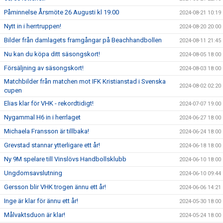
Påminnelse Årsmöte 26 Augusti kl 19.00
2024-08-21 10:19
Nytt in i herrtruppen!
2024-08-20 20:00
Bilder från damlagets framgångar på Beachhandbollen
2024-08-11 21:45
Nu kan du köpa ditt säsongskort!
2024-08-05 18:00
Försäljning av säsongskort!
2024-08-03 18:00
Matchbilder från matchen mot IFK Kristianstad i Svenska
2024-08-02 02:20
cupen
Elias klar för VHK - rekordtidigt!
2024-07-07 19:00
Nygammal H6 in i herrlaget
2024-06-27 18:00
Michaela Fransson är tillbaka!
2024-06-24 18:00
Grevstad stannar ytterligare ett år!
2024-06-18 18:00
Ny 9M spelare till Vinslövs Handbollsklubb
2024-06-10 18:00
Ungdomsavslutning
2024-06-10 09:44
Gersson blir VHK trogen ännu ett år!
2024-06-06 14:21
Inge är klar för ännu ett år!
2024-05-30 18:00
Målvaktsduon är klar!
2024-05-24 18:00