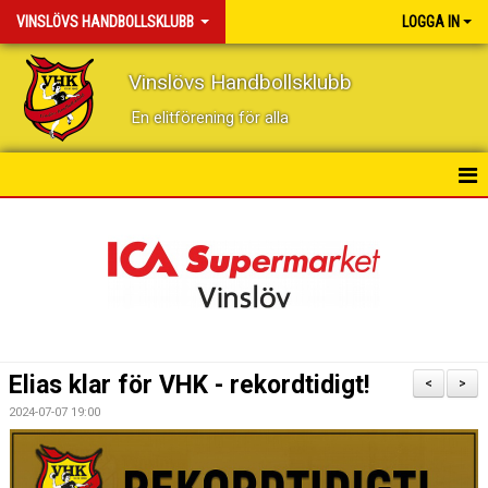
VINSLÖVS HANDBOLLSKLUBB
LOGGA IN
Vinslövs Handbollsklubb
En elitförening för alla
HEM
NYHETER
KONTAKT
KALENDER
Elias klar för VHK - rekordtidigt!
<
>
BILDGALLERI
2024-07-07 19:00
DOKUMENT