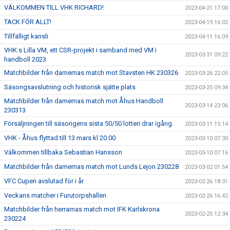
VÄLKOMMEN TILL VHK RICHARD!
2023-04-21 17:00
TACK FÖR ALLT!
2023-04-19 16:02
Tillfälligt kansli
2023-04-11 16:09
VHK:s Lilla VM, ett CSR-projekt i samband med VM i
2023-03-31 09:22
handboll 2023
Matchbilder från damernas match mot Stavsten HK 230326
2023-03-26 22:05
Säsongsavslutning och historisk sjätte plats
2023-03-25 09:34
Matchbilder från damernas match mot Åhus Handboll
2023-03-14 23:06
230313
Försäljningen till säsongens sista 50/50 lotteri drar igång
2023-03-11 15:14
VHK - Åhus flyttad till 13 mars kl 20.00
2023-03-10 07:30
Välkommen tillbaka Sebastian Hansson
2023-03-10 07:16
Matchbilder från damernas match mot Lunds Lejon 230228
2023-03-02 01:54
VFC Cupen avslutad för i år
2023-02-26 18:31
Veckans matcher i Furutorpshallen
2023-02-26 16:42
Matchbilder från herrarnas match mot IFK Karlskrona
2023-02-25 12:34
230224