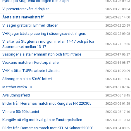
Fynda på Stugtema lördagen den 2 april
2022-03-28 09:23
Vi presenterar våra eldsjälar
2022-03-25 08:04
Årets sista Nätverksträff
2022-03-23 14:00
Vi säger grattis till Emmeli Glader
2022-03-22 20:59
VHK jagar bästa placering i säsongsavslutningen.
2022-03-22 09:08
Vi sitter på Stugtema i morgon mellan 14-17 och på Ica
2022-03-21 19:55
Supermarket mellan 13-17.
Säsongens sista hemmamatch och fritt inträde
2022-03-17 06:27
Veckans matcher i Furutorpshallen
2022-03-14 08:57
VHK stöttar TUFFs arbete i Ukraina
2022-03-10 20:09
Säsongens sista 50/50 lotteri
2022-03-10 19:06
Matcher vecka 10
2022-03-07 07:16
Avslutningsfest!
2022-03-06 18:45
Bilder från Herrarnas match mot Kungälvs HK 220305
2022-03-06 01:28
Vinnare 50/50 lotteriet
2022-03-05 17:16
Kungälv på väg mot kval gästar Furutorpshallen.
2022-03-05 10:13
Bilder från Damernas match mot KFUM Kalmar 220303
2022-03-04 00:35