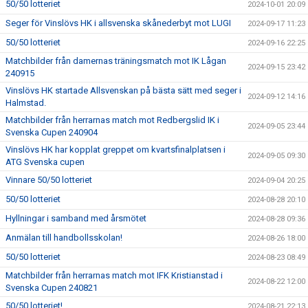
50/50 lotteriet
2024-10-01 20:09
Seger för Vinslövs HK i allsvenska skånederbyt mot LUGI
2024-09-17 11:23
50/50 lotteriet
2024-09-16 22:25
Matchbilder från damernas träningsmatch mot IK Lågan
2024-09-15 23:42
240915
Vinslövs HK startade Allsvenskan på bästa sätt med seger i
2024-09-12 14:16
Halmstad.
Matchbilder från herrarnas match mot Redbergslid IK i
2024-09-05 23:44
Svenska Cupen 240904
Vinslövs HK har kopplat greppet om kvartsfinalplatsen i
2024-09-05 09:30
ATG Svenska cupen
Vinnare 50/50 lotteriet
2024-09-04 20:25
50/50 lotteriet
2024-08-28 20:10
Hyllningar i samband med årsmötet
2024-08-28 09:36
Anmälan till handbollsskolan!
2024-08-26 18:00
50/50 lotteriet
2024-08-23 08:49
Matchbilder från herrarnas match mot IFK Kristianstad i
2024-08-22 12:00
Svenska Cupen 240821
50/50 lotteriet!
2024-08-21 22:13