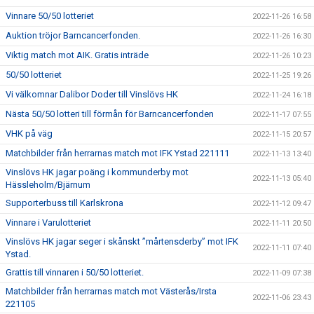
Vinnare 50/50 lotteriet
2022-11-26 16:58
Auktion tröjor Barncancerfonden.
2022-11-26 16:30
Viktig match mot AIK. Gratis inträde
2022-11-26 10:23
50/50 lotteriet
2022-11-25 19:26
Vi välkomnar Dalibor Doder till Vinslövs HK
2022-11-24 16:18
Nästa 50/50 lotteri till förmån för Barncancerfonden
2022-11-17 07:55
VHK på väg
2022-11-15 20:57
Matchbilder från herrarnas match mot IFK Ystad 221111
2022-11-13 13:40
Vinslövs HK jagar poäng i kommunderby mot
2022-11-13 05:40
Hässleholm/Bjärnum
Supporterbuss till Karlskrona
2022-11-12 09:47
Vinnare i Varulotteriet
2022-11-11 20:50
Vinslövs HK jagar seger i skånskt ”mårtensderby” mot IFK
2022-11-11 07:40
Ystad.
Grattis till vinnaren i 50/50 lotteriet.
2022-11-09 07:38
Matchbilder från herrarnas match mot Västerås/Irsta
2022-11-06 23:43
221105