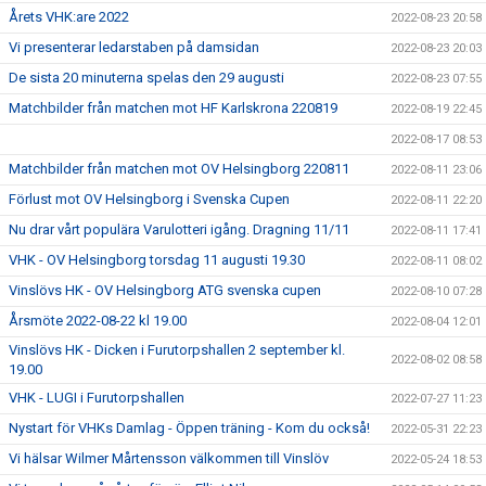
Årets VHK:are 2022
2022-08-23 20:58
Vi presenterar ledarstaben på damsidan
2022-08-23 20:03
De sista 20 minuterna spelas den 29 augusti
2022-08-23 07:55
Matchbilder från matchen mot HF Karlskrona 220819
2022-08-19 22:45
2022-08-17 08:53
Matchbilder från matchen mot OV Helsingborg 220811
2022-08-11 23:06
Förlust mot OV Helsingborg i Svenska Cupen
2022-08-11 22:20
Nu drar vårt populära Varulotteri igång. Dragning 11/11
2022-08-11 17:41
VHK - OV Helsingborg torsdag 11 augusti 19.30
2022-08-11 08:02
Vinslövs HK - OV Helsingborg ATG svenska cupen
2022-08-10 07:28
Årsmöte 2022-08-22 kl 19.00
2022-08-04 12:01
Vinslövs HK - Dicken i Furutorpshallen 2 september kl.
2022-08-02 08:58
19.00
VHK - LUGI i Furutorpshallen
2022-07-27 11:23
Nystart för VHKs Damlag - Öppen träning - Kom du också!
2022-05-31 22:23
Vi hälsar Wilmer Mårtensson välkommen till Vinslöv
2022-05-24 18:53