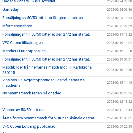
Dagens vinnare i 50/50 lotteriet.
2023-02-24 22:10
Gameday
2023-02-24 06:36
Försäljning av 50/50 lotter på Stugtema och Ica
2023-02-23 13:34
Informationsbrev
2023-02-21 22:09
Försäljningen till 50/50 lotteriet den 24/2 har startat.
2023-02-19 16:22
VFC Cupen tillbaka igen
2023-02-19 14:02
Matcher i Furutorpshallen
2023-02-19 13:58
Försäljningen till 50/50 lotteriet den 24/2 har startat.
2023-02-19 07:01
Matchbilder från herrarnas match mot HF Karlskrona
2023-02-16 14:35
230215
Vinslövs HK avgör toppstriden i de två närmaste
2023-02-15 14:18
matcherna.
Ny hemmamatch redan på onsdag
2023-02-13 23:15
2023-02-12 18:22
Vinnare av 50/50 lotteriet
2023-02-11 16:44
Årets första hemmamatch för VHK när Skånela gästar
2023-02-11 08:01
VFC Cupen Lottning publicerad
2023-02-09 22:35