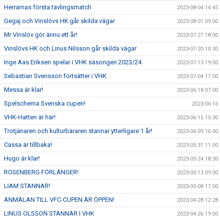
Herrarnas första tävlingsmatch
2023-08-04 14:45
Gegaj och Vinslövs HK går skilda vägar
2023-08-01 09:00
Mr Vinslöv gör ännu ett år!
2023-07-27 18:00
Vinslövs HK och Linus Nilsson går skilda vägar
2023-07-20 10:30
Inge Aas Eriksen spelar i VHK säsongen 2023/24
2023-07-13 19:00
Sebastian Svensson fortsätter i VHK
2023-07-04 17:00
Messa är klar!
2023-06-18 07:00
Spelschema Svenska cupen!
2023-06-16
VHK-Hatten är här!
2023-06-15 15:30
Trotjänaren och kulturbäraren stannar ytterligare 1 år!
2023-06-09 16:00
Cassa är tillbaka!
2023-05-31 11:00
Hugo är klar!
2023-05-24 18:30
ROSENBERG FÖRLÄNGER!
2023-05-13 09:00
LIAM STANNAR!
2023-05-08 17:00
ANMÄLAN TILL VFC-CUPEN ÄR ÖPPEN!
2023-04-28 12:28
LINUS OLSSON STANNAR I VHK
2023-04-26 19:00