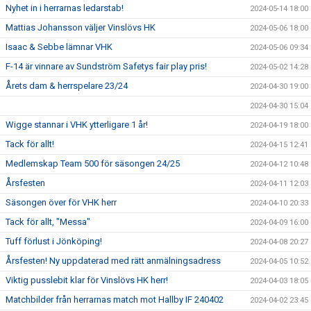
Nyhet in i herrarnas ledarstab!
2024-05-14 18:00
Mattias Johansson väljer Vinslövs HK
2024-05-06 18:00
Isaac & Sebbe lämnar VHK
2024-05-06 09:34
F-14 är vinnare av Sundström Safetys fair play pris!
2024-05-02 14:28
Årets dam & herrspelare 23/24
2024-04-30 19:00
2024-04-30 15:04
Wigge stannar i VHK ytterligare 1 år!
2024-04-19 18:00
Tack för allt!
2024-04-15 12:41
Medlemskap Team 500 för säsongen 24/25
2024-04-12 10:48
Årsfesten
2024-04-11 12:03
Säsongen över för VHK herr
2024-04-10 20:33
Tack för allt, "Messa"
2024-04-09 16:00
Tuff förlust i Jönköping!
2024-04-08 20:27
Årsfesten! Ny uppdaterad med rätt anmälningsadress
2024-04-05 10:52
Viktig pusslebit klar för Vinslövs HK herr!
2024-04-03 18:05
Matchbilder från herrarnas match mot Hallby IF 240402
2024-04-02 23:45