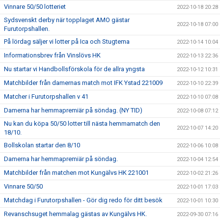
Vinnare 50/50 lotteriet
2022-10-18 20:28
Sydsvenskt derby när topplaget AMO gästar
2022-10-18 07:00
Furutorpshallen.
På lördag säljer vi lotter på Ica och Stugtema
2022-10-14 10:04
Informationsbrev från Vinslövs HK
2022-10-13 22:36
Nu startar vi Handbollsförskola för de allra yngsta
2022-10-12 10:31
Matchbilder från damernas match mot IFK Ystad 221009
2022-10-10 22:39
Matcher i Furutorpshallen v 41
2022-10-10 07:08
Damerna har hemmapremiär på söndag. (NY TID)
2022-10-08 07:12
Nu kan du köpa 50/50 lotter till nästa hemmamatch den
2022-10-07 14:20
18/10.
Bollskolan startar den 8/10
2022-10-06 10:08
Damerna har hemmapremiär på söndag.
2022-10-04 12:54
Matchbilder från matchen mot Kungälvs HK 221001
2022-10-02 21:26
Vinnare 50/50
2022-10-01 17:03
Matchdag i Furutorpshallen - Gör dig redo för ditt besök
2022-10-01 10:30
Revanschsuget hemmalag gästas av Kungälvs HK.
2022-09-30 07:16