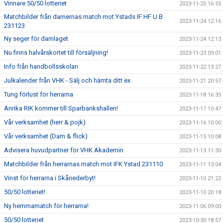
Vinnare 50/50 lotteriet
2023-11-25 16:55
Matchbilder från damernas match mot Ystads IF HF U B
2023-11-24 12:16
231123
Ny seger för damlaget
2023-11-24 12:13
Nu finns halvårskortet till försäljning!
2023-11-23 09:01
Info från handbollsskolan
2023-11-22 13:27
Julkalender från VHK - Sälj och hämta ditt ex
2023-11-21 20:57
Tung förlust för herrarna
2023-11-18 16:35
Anrika RIK kommer till Sparbankshallen!
2023-11-17 10:47
Vår verksamhet (herr & pojk)
2023-11-16 10:00
Vår verksamhet (Dam & flick)
2023-11-15 10:08
Advisera huvudpartner för VHK Akademin
2023-11-13 11:30
Matchbilder från herrarnas match mot IFK Ystad 231110
2023-11-11 13:04
Vinst för herrarna i Skånederbyt!
2023-11-10 21:22
50/50 lotteriet!
2023-11-10 20:18
Ny hemmamatch för herrarna!
2023-11-06 09:00
50/50 lotteriet
2023-10-30 18:57