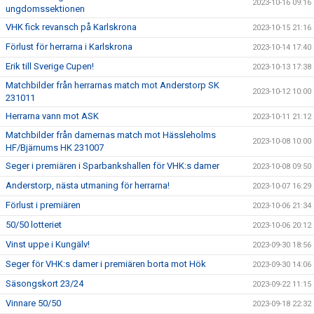
2023-10-16 09:16
ungdomssektionen
VHK fick revansch på Karlskrona
2023-10-15 21:16
Förlust för herrarna i Karlskrona
2023-10-14 17:40
Erik till Sverige Cupen!
2023-10-13 17:38
Matchbilder från herrarnas match mot Anderstorp SK
2023-10-12 10:00
231011
Herrarna vann mot ASK
2023-10-11 21:12
Matchbilder från damernas match mot Hässleholms
2023-10-08 10:00
HF/Bjärnums HK 231007
Seger i premiären i Sparbankshallen för VHK:s damer
2023-10-08 09:50
Anderstorp, nästa utmaning för herrarna!
2023-10-07 16:29
Förlust i premiären
2023-10-06 21:34
50/50 lotteriet
2023-10-06 20:12
Vinst uppe i Kungälv!
2023-09-30 18:56
Seger för VHK:s damer i premiären borta mot Hök
2023-09-30 14:06
Säsongskort 23/24
2023-09-22 11:15
Vinnare 50/50
2023-09-18 22:32