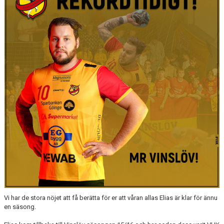
MATCHER
LÄNKAR
BLI MEDLEM!
VFC CUPEN
VHK SOCIALA MEDIER
VHK SHOP
TEAM 500
HERRARNAS RESULTAT & TABELL
DAMERNAS RESULTAT & TABELL
Vi har de stora nöjet att få berätta för er att våran allas Elias är klar för ännu
en säsong.