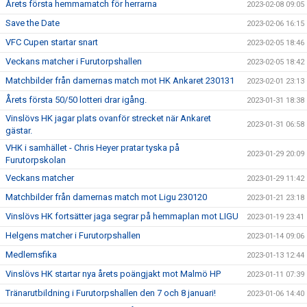
Årets första hemmamatch för herrarna
2023-02-08 09:05
Save the Date
2023-02-06 16:15
VFC Cupen startar snart
2023-02-05 18:46
Veckans matcher i Furutorpshallen
2023-02-05 18:42
Matchbilder från damernas match mot HK Ankaret 230131
2023-02-01 23:13
Årets första 50/50 lotteri drar igång.
2023-01-31 18:38
Vinslövs HK jagar plats ovanför strecket när Ankaret
2023-01-31 06:58
gästar.
VHK i samhället - Chris Heyer pratar tyska på
2023-01-29 20:09
Furutorpskolan
Veckans matcher
2023-01-29 11:42
Matchbilder från damernas match mot Ligu 230120
2023-01-21 23:18
Vinslövs HK fortsätter jaga segrar på hemmaplan mot LIGU
2023-01-19 23:41
Helgens matcher i Furutorpshallen
2023-01-14 09:06
Medlemsfika
2023-01-13 12:44
Vinslövs HK startar nya årets poängjakt mot Malmö HP
2023-01-11 07:39
Tränarutbildning i Furutorpshallen den 7 och 8 januari!
2023-01-06 14:40