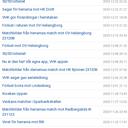
50/50 lotteriet
2023-12-22 22:26
Seger för herrarna mot HK Drott
2023-12-22 21:27
VHK gör förändringar i herrstaben
2023-12-21 18:00
Förlust i returen mot OV Helsingborg
2023-12-19 21:02
Matchbilder från herrarnas match mot OV Helsingborg
2023-12-10 23:43
231208
Förlust mot OV Helsingborg
2023-12-08 21:25
50/50 lotteriet!
2023-12-08 20:16
Nu är den här! Vår egna app, VHK appen
2023-12-08 20:11
Matchbilder från damernas match mot HK Björnen 231206
2023-12-07 07:00
VHK seger gav serieledning
2023-12-06 22:28
Förlust borta mot Lindesberg
2023-12-01 21:12
Kiosken öppen
2023-11-28 13:45
Veckans matcher i Sparbankshallen
2023-11-27 12:02
Matchbilder från herrarnas match mot Redbergslids IK
2023-11-26 23:40
231125
Vinst för herrarna mot RIK
2023-11-25 17:47