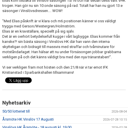
Elias kom tillbaka till Vinslöv säsongen 15/16 och har sedan dess varit VHK
trogen. Han gör nu sin 10:onde säsong på rad. Totalt har han nu gjort 13:e
säsonger i Vinslövsdressen.... WOW!
"Med Elias påskrift är vi klara och m6 positionen känner vi oss väldigt
trygga med Gerson/Westergren/Holmström.
Elias är en kravställare, speciellt på sig själv.
Det är en oerhört betydelsefull kugge i vårt lagbygge. Elias kommer från
kanske?! sin bästa säsong i Vinslövs HK där han vann den interna
skytteligan och bidragit till massvis med straffar och tvåminutare för
motståndarlaget. Han hälsar att nu under försäsongen jobbar grabbarna
verkligen på och det känns väldigt bra med den nya tränarstaben!".
Vi ser verkligen fram mot hösten och den 21/8 när vi tar emot IFK
Kristianstad i Sparbankshallen tillsammans!
Nyhetsarkiv
50/50 lotteriet till
2026-08-04
Årsmöte HK Vinslöv 17 Augusti
2026-07-28 10:15
Vinslövs HK Årsmöte - 18 augusti kl. 19.00
2026-07-28