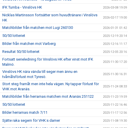
IFK Tumba - Vinslövs HK
2026-03-08 19:09
Nicklas Martinsson fortsätter som huvudtränare i Vinslövs
2026-02-17 19:00
HK
Matchbilder från matchen mot Lugi 260130
2026-01-31 01:42
50/50 lotteriet
2025-12-19 20:14
Bilder från matchen mot Varberg
2025-12-16 11:17
Resultat 50/50 lotteriet
2025-12-05 20:16
Fortsatt serieledning för Vinslövs HK efter vinst mot IFK
2025-11-30 17:20
Malmö.
Vinslövs HK nära vända till seger men ännu en
2025-11-30 16:31
tvåmålsförlust mot Tyresö.
Stort steg framåt men inte hela vägen. Ny tapper förlust för
2025-11-24 08:33
VHK mot Aranäs.
Matchbilder från herrarnas matchen mot Aranäs 251122
2025-11-23 19:59
50/50 lotteriet
2025-11-22 16:46
Bilder herrarnas match 7/11
2025-11-17 12:56
Sjätte raka segern för VHK:s damer
2025-11-08 19:30