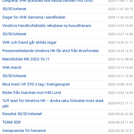
Desperat VHK lyckades inte vända trenden mot Drott.
2025-11-08 17:30
50/50 lotteriet
2025-11-07 20:13
Seger för VHK damerna i seriefinalen
2025-11-04 20:53
Vinslövs Handbollsklubb rekryterar ny huvudtränare
2025-10-29 19:00
50/50 lotteriet
2025-10-27 14:00
VHK och David går skilda vägar
2025-10-25 21:11
Pressmeddelande Vinslövs HK får stöd från Arvsfonden
2025-10-23 14:31
Matchbilder RIK 2025-10-11
2025-10-16 08:00
VHK merch
2025-10-15 19:00
50/50 lotteriet
2025-10-11 16:56
Moa med i HF SYD:s lag i Sverigecupen
2025-10-08 14:01
Bilder från matchen mot H43 Lund
2025-10-02 14:09
Tuff start för Vinslövs HK – Andra raka förlusten trots stark
2025-09-27 11:11
jakt
Resultat 50/50 lotteriet!
2025-09-26 22:30
TEAM 500!
2025-09-23 11:43
Seriepremiär för herrarna!
2025-09-20 10:27