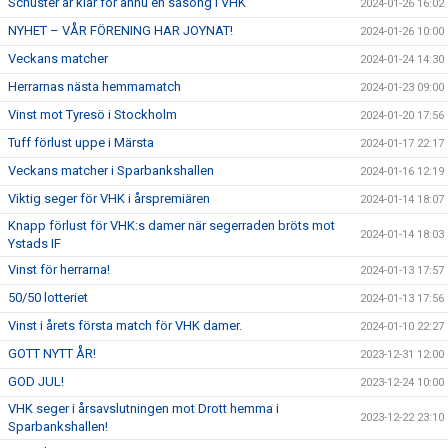
Schuster är klar för ännu en säsong i VHK
2024-01-26 16:02
NYHET – VÅR FÖRENING HAR JOYNAT!
2024-01-26 10:00
Veckans matcher
2024-01-24 14:30
Herrarnas nästa hemmamatch
2024-01-23 09:00
Vinst mot Tyresö i Stockholm
2024-01-20 17:56
Tuff förlust uppe i Märsta
2024-01-17 22:17
Veckans matcher i Sparbankshallen
2024-01-16 12:19
Viktig seger för VHK i årspremiären
2024-01-14 18:07
Knapp förlust för VHK:s damer när segerraden bröts mot
2024-01-14 18:03
Ystads IF
Vinst för herrarna!
2024-01-13 17:57
50/50 lotteriet
2024-01-13 17:56
Vinst i årets första match för VHK damer.
2024-01-10 22:27
GOTT NYTT ÅR!
2023-12-31 12:00
GOD JUL!
2023-12-24 10:00
VHK seger i årsavslutningen mot Drott hemma i
2023-12-22 23:10
Sparbankshallen!