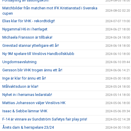
Försäljning av säsongskort!
2024-08-03 18:00
Matchbilder från matchen mot IFK Kristianstad i Svenska
2024-08-02 02:20
cupen
Elias klar för VHK - rekordtidigt!
2024-07-07 19:00
Nygammal H6 in i herrlaget
2024-06-27 18:00
Michaela Fransson är tillbaka!
2024-06-24 18:00
Grevstad stannar ytterligare ett år!
2024-06-18 18:00
Ny 9M spelare till Vinslövs Handbollsklubb
2024-06-10 18:00
Ungdomsavslutning
2024-06-10 09:44
Gersson blir VHK trogen ännu ett år!
2024-06-06 14:21
Inge är klar för ännu ett år!
2024-05-30 18:00
Målvaktsduon är klar!
2024-05-24 18:00
Nyhet in i herrarnas ledarstab!
2024-05-14 18:00
Mattias Johansson väljer Vinslövs HK
2024-05-06 18:00
Isaac & Sebbe lämnar VHK
2024-05-06 09:34
F-14 är vinnare av Sundström Safetys fair play pris!
2024-05-02 14:28
Årets dam & herrspelare 23/24
2024-04-30 19:00