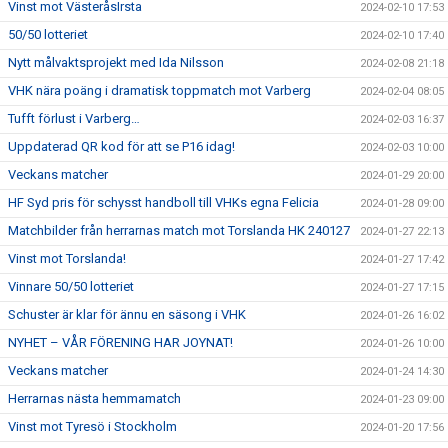
Vinst mot VästeråsIrsta
2024-02-10 17:53
50/50 lotteriet
2024-02-10 17:40
Nytt målvaktsprojekt med Ida Nilsson
2024-02-08 21:18
VHK nära poäng i dramatisk toppmatch mot Varberg
2024-02-04 08:05
Tufft förlust i Varberg…
2024-02-03 16:37
Uppdaterad QR kod för att se P16 idag!
2024-02-03 10:00
Veckans matcher
2024-01-29 20:00
HF Syd pris för schysst handboll till VHKs egna Felicia
2024-01-28 09:00
Matchbilder från herrarnas match mot Torslanda HK 240127
2024-01-27 22:13
Vinst mot Torslanda!
2024-01-27 17:42
Vinnare 50/50 lotteriet
2024-01-27 17:15
Schuster är klar för ännu en säsong i VHK
2024-01-26 16:02
NYHET – VÅR FÖRENING HAR JOYNAT!
2024-01-26 10:00
Veckans matcher
2024-01-24 14:30
Herrarnas nästa hemmamatch
2024-01-23 09:00
Vinst mot Tyresö i Stockholm
2024-01-20 17:56