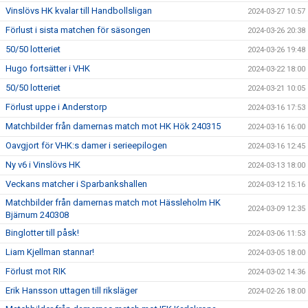
Vinslövs HK kvalar till Handbollsligan
2024-03-27 10:57
Förlust i sista matchen för säsongen
2024-03-26 20:38
50/50 lotteriet
2024-03-26 19:48
Hugo fortsätter i VHK
2024-03-22 18:00
50/50 lotteriet
2024-03-21 10:05
Förlust uppe i Anderstorp
2024-03-16 17:53
Matchbilder från damernas match mot HK Hök 240315
2024-03-16 16:00
Oavgjort för VHK:s damer i serieepilogen
2024-03-16 12:45
Ny v6 i Vinslövs HK
2024-03-13 18:00
Veckans matcher i Sparbankshallen
2024-03-12 15:16
Matchbilder från damernas match mot Hässleholm HK
2024-03-09 12:35
Bjärnum 240308
Binglotter till påsk!
2024-03-06 11:53
Liam Kjellman stannar!
2024-03-05 18:00
Förlust mot RIK
2024-03-02 14:36
Erik Hansson uttagen till riksläger
2024-02-26 18:00