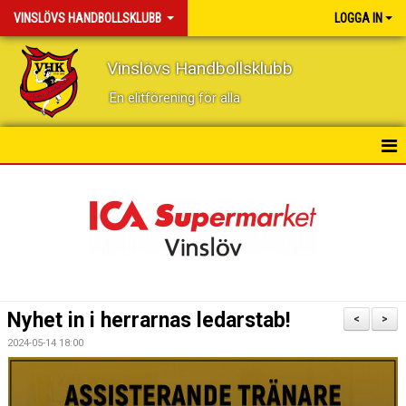
VINSLÖVS HANDBOLLSKLUBB
LOGGA IN
Vinslövs Handbollsklubb
En elitförening för alla
HEM
NYHETER
KONTAKT
KALENDER
Nyhet in i herrarnas ledarstab!
<
>
BILDGALLERI
2024-05-14 18:00
DOKUMENT