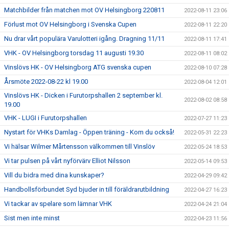
Matchbilder från matchen mot OV Helsingborg 220811
2022-08-11 23:06
Förlust mot OV Helsingborg i Svenska Cupen
2022-08-11 22:20
Nu drar vårt populära Varulotteri igång. Dragning 11/11
2022-08-11 17:41
VHK - OV Helsingborg torsdag 11 augusti 19.30
2022-08-11 08:02
Vinslövs HK - OV Helsingborg ATG svenska cupen
2022-08-10 07:28
Årsmöte 2022-08-22 kl 19.00
2022-08-04 12:01
Vinslövs HK - Dicken i Furutorpshallen 2 september kl.
2022-08-02 08:58
19.00
VHK - LUGI i Furutorpshallen
2022-07-27 11:23
Nystart för VHKs Damlag - Öppen träning - Kom du också!
2022-05-31 22:23
Vi hälsar Wilmer Mårtensson välkommen till Vinslöv
2022-05-24 18:53
Vi tar pulsen på vårt nyförvärv Elliot Nilsson
2022-05-14 09:53
Vill du bidra med dina kunskaper?
2022-04-29 09:42
Handbollsförbundet Syd bjuder in till föräldrarutbildning
2022-04-27 16:23
Vi tackar av spelare som lämnar VHK
2022-04-24 21:04
Sist men inte minst
2022-04-23 11:56