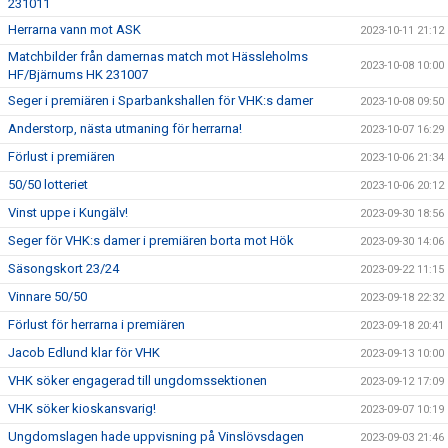
231011
Herrarna vann mot ASK
2023-10-11 21:12
Matchbilder från damernas match mot Hässleholms
2023-10-08 10:00
HF/Bjärnums HK 231007
Seger i premiären i Sparbankshallen för VHK:s damer
2023-10-08 09:50
Anderstorp, nästa utmaning för herrarna!
2023-10-07 16:29
Förlust i premiären
2023-10-06 21:34
50/50 lotteriet
2023-10-06 20:12
Vinst uppe i Kungälv!
2023-09-30 18:56
Seger för VHK:s damer i premiären borta mot Hök
2023-09-30 14:06
Säsongskort 23/24
2023-09-22 11:15
Vinnare 50/50
2023-09-18 22:32
Förlust för herrarna i premiären
2023-09-18 20:41
Jacob Edlund klar för VHK
2023-09-13 10:00
VHK söker engagerad till ungdomssektionen
2023-09-12 17:09
VHK söker kioskansvarig!
2023-09-07 10:19
Ungdomslagen hade uppvisning på Vinslövsdagen
2023-09-03 21:46