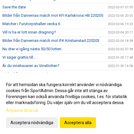
Save the date
2022-02-07 07:09
Bilder från Damernas match mot KFI Karlskrona HB 220205
2022-02-06 20:55
Matcher i Furutorpshallen vecka 6
2022-02-06 19:23
Vill ni ha er lott innan dragning?
2022-02-04 20:17
Bilder från Damernas match mot IFK Kristianstad 220203
2022-02-04 18:38
Nu drar vi igång nästa 50/50 lotteri.
2022-02-02 07:38
Vi säger grattis till....
2022-01-30 17:48
Är du innehavaren av Vinstlotten?
2022-01-30 14:08
Bilder från Herrarnas match mot Tyresö HK 220129
2022-01-30 00:38
Vinnare 50/50
2022-01-29 17:07
För att hemsidan ska fungera korrekt använder vi nödvändiga
cookies från SportAdmin. Dessa går inte att stänga av.
50/50 lotter på Stugtema och Ica
2022-01-28 23:48
Föreningen kan också använda frivilliga cookies, t.ex. för statistik
Ännu en fyrapoängsmatch för VHK mot Tyresö.
2022-01-28 08:56
eller marknadsföring. Du väljer själv om du vill acceptera dessa.
Viktig info om VFC Cupen 2022
2022-01-25 09:17
Anpassa dina val
Matcher i Furutorpshallen vecka 4
2022-01-24 18:03
Acceptera nödvändiga
Acceptera alla
Bilder från Damernas match mot HF Eslövstjejerna 220121
2022-01-23 13:18
USM i Furutorpshallen 22 januari
2022-01-22 07:56