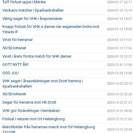
Tuff förlust uppe i Märsta
2024-01-17 22:17
Veckans matcher i Sparbankshallen
2024-01-16 12:19
Viktig seger för VHK i årspremiären
2024-01-14 18:07
Knapp förlust för VHK:s damer när segerraden bröts mot
2024-01-14 18:03
Ystads IF
Vinst för herrarna!
2024-01-13 17:57
50/50 lotteriet
2024-01-13 17:56
Vinst i årets första match för VHK damer.
2024-01-10 22:27
GOTT NYTT ÅR!
2023-12-31 12:00
GOD JUL!
2023-12-24 10:00
VHK seger i årsavslutningen mot Drott hemma i
2023-12-22 23:10
Sparbankshallen!
50/50 lotteriet
2023-12-22 22:26
Seger för herrarna mot HK Drott
2023-12-22 21:27
VHK gör förändringar i herrstaben
2023-12-21 18:00
Förlust i returen mot OV Helsingborg
2023-12-19 21:02
Matchbilder från herrarnas match mot OV Helsingborg
2023-12-10 23:43
231208