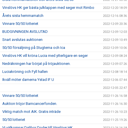
Vinslövs HK ger bästa julklappen med seger mot Rimbo
2022-12-20 18:09
Årets sista hemmamatch
2022-12-16 08:36
Vinnare 50/50 lotteriet
2022-12-09 20:36
BUDGIVNINGEN AVSLUTAD
2022-12-09 12:03
Snart avslutas auktionen
2022-12-09 10:49
50/50 försäljning på Stugtema och Ica
2022-12-09 10:06
Vinslövs HK vill kröna Lucia med ytterligare en seger
2022-12-09 08:24
Nedräkningen har börjat på tröjauktionen.
2022-12-09 07:26
Luciakröning och Fyll hallen
2022-12-08 18:14
Ikväll möter damerna Ystad IF U
2022-12-06 07:44
2022-12-05 22:47
Vinnare 50/50 lotteriet
2022-11-26 16:58
Auktion tröjor Barncancerfonden.
2022-11-26 16:30
Viktig match mot AIK. Gratis inträde
2022-11-26 10:23
50/50 lotteriet
2022-11-25 19:26
Vi välkomnar Dalibor Doder till Vinslövs HK
2022-11-24 16:18