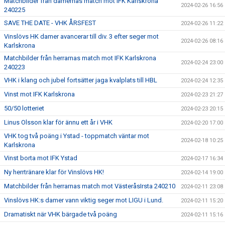
Matchbilder från damernas match mot IFK Karlskrona
2024-02-26 16:56
240225
SAVE THE DATE - VHK ÅRSFEST
2024-02-26 11:22
Vinslövs HK damer avancerar till div. 3 efter seger mot
2024-02-26 08:16
Karlskrona
Matchbilder från herrarnas match mot IFK Karlskrona
2024-02-24 23:00
240223
VHK i klang och jubel fortsätter jaga kvalplats till HBL
2024-02-24 12:35
Vinst mot IFK Karlskrona
2024-02-23 21:27
50/50 lotteriet
2024-02-23 20:15
Linus Olsson klar för ännu ett år i VHK
2024-02-20 17:00
VHK tog två poäng i Ystad - toppmatch väntar mot
2024-02-18 10:25
Karlskrona
Vinst borta mot IFK Ystad
2024-02-17 16:34
Ny herrtränare klar för Vinslövs HK!
2024-02-14 19:00
Matchbilder från herrarnas match mot VästeråsIrsta 240210
2024-02-11 23:08
Vinslövs HK:s damer vann viktig seger mot LIGU i Lund.
2024-02-11 15:20
Dramatiskt när VHK bärgade två poäng
2024-02-11 15:16