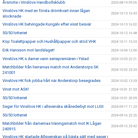
Årsmöte i Vinslövs Handbollsklubb
2025-08-19 09:05
Vinslövs HK med en första drömkvart innan lågan
2024-10-13 16:43
slocknade
Vinslövs HK betvingade Kungälv efter visst besvär
2024-10-13 16:02
50/50 lotteriet
2024-10-12 16:48
Köp Toalettpapper och Hushållpapper och stöd VHK
2024-10-11 15:53
Erik Hansson mot landslaget!
2024-10-04 12:00
Vinslövs HK:s damer vann seriepremiären i Ystad
2024-10-03 22:21
Matchbilder från herrarnas match mot Anderstorps SK
2024-10-02 23:33
241001
Vinslövs HK fick jobba hårt när Anderstorp besegrades.
2024-10-02 13:33
Vinst mot ASK!
2024-10-01 21:03
50/50 lotteriet
2024-10-01 20:09
Seger för Vinslövs HK i allsvenska skånederbyt mot LUGI
2024-09-17 11:23
50/50 lotteriet
2024-09-16 22:25
Matchbilder från damernas träningsmatch mot IK Lågan
2024-09-15 23:42
240915
Vinslövs HK startade Allsvenskan på bästa sätt med seger i