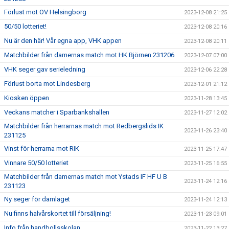
Förlust mot OV Helsingborg
2023-12-08 21:25
50/50 lotteriet!
2023-12-08 20:16
Nu är den här! Vår egna app, VHK appen
2023-12-08 20:11
Matchbilder från damernas match mot HK Björnen 231206
2023-12-07 07:00
VHK seger gav serieledning
2023-12-06 22:28
Förlust borta mot Lindesberg
2023-12-01 21:12
Kiosken öppen
2023-11-28 13:45
Veckans matcher i Sparbankshallen
2023-11-27 12:02
Matchbilder från herrarnas match mot Redbergslids IK
2023-11-26 23:40
231125
Vinst för herrarna mot RIK
2023-11-25 17:47
Vinnare 50/50 lotteriet
2023-11-25 16:55
Matchbilder från damernas match mot Ystads IF HF U B
2023-11-24 12:16
231123
Ny seger för damlaget
2023-11-24 12:13
Nu finns halvårskortet till försäljning!
2023-11-23 09:01
Info från handbollsskolan
2023-11-22 13:27