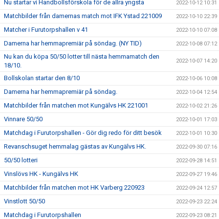
Nu startar vi Handbollsförskola för de allra yngsta
2022-10-12 10:31
Matchbilder från damernas match mot IFK Ystad 221009
2022-10-10 22:39
Matcher i Furutorpshallen v 41
2022-10-10 07:08
Damerna har hemmapremiär på söndag. (NY TID)
2022-10-08 07:12
Nu kan du köpa 50/50 lotter till nästa hemmamatch den
2022-10-07 14:20
18/10.
Bollskolan startar den 8/10
2022-10-06 10:08
Damerna har hemmapremiär på söndag.
2022-10-04 12:54
Matchbilder från matchen mot Kungälvs HK 221001
2022-10-02 21:26
Vinnare 50/50
2022-10-01 17:03
Matchdag i Furutorpshallen - Gör dig redo för ditt besök
2022-10-01 10:30
Revanschsuget hemmalag gästas av Kungälvs HK.
2022-09-30 07:16
50/50 lotteri
2022-09-28 14:51
Vinslövs HK - Kungälvs HK
2022-09-27 19:46
Matchbilder från matchen mot HK Varberg 220923
2022-09-24 12:57
Vinstlott 50/50
2022-09-23 22:24
Matchdag i Furutorpshallen
2022-09-23 08:21