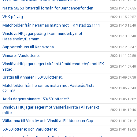
Nästa 50/50 lotteri till förmån för Barncancerfonden
2022-11-17 07:55
VHK på väg
2022-11-15 20:57
Matchbilder från herrarnas match mot IFK Ystad 221111
2022-11-13 13:40
Vinslövs HK jagar poäng i kommunderby mot
2022-11-13 05:40
Hässleholm/Bjärnum
Supporterbuss till Karlskrona
2022-11-12 09:47
Vinnare i Varulotteriet
2022-11-11 20:50
Vinslövs HK jagar seger i skånskt ”mårtensderby” mot IFK
2022-11-11 07:40
Ystad.
Grattis till vinnaren i 50/50 lotteriet.
2022-11-09 07:38
Matchbilder från herrarnas match mot Västerås/Irsta
2022-11-06 23:43
221105
Är du dagens vinnare i 50/50 lotteriet?
2022-11-05 19:02
Vinslövs HK jagar seger mot Västerås/Irsta i Allsvenskt
2022-11-04 12:46
möte.
Välkomna till Vinslöv och Vinslövs Fritidscenter Cup
2022-11-01 21:12
50/50 lotteriet och Varulotteriet
2022-11-01 19:05