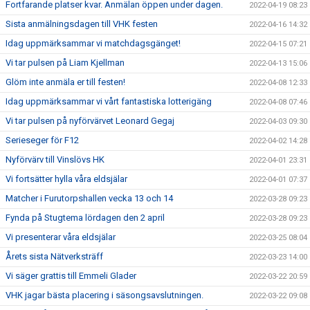
Fortfarande platser kvar. Anmälan öppen under dagen.
2022-04-19 08:23
Sista anmälningsdagen till VHK festen
2022-04-16 14:32
Idag uppmärksammar vi matchdagsgänget!
2022-04-15 07:21
Vi tar pulsen på Liam Kjellman
2022-04-13 15:06
Glöm inte anmäla er till festen!
2022-04-08 12:33
Idag uppmärksammar vi vårt fantastiska lotterigäng
2022-04-08 07:46
Vi tar pulsen på nyförvärvet Leonard Gegaj
2022-04-03 09:30
Serieseger för F12
2022-04-02 14:28
Nyförvärv till Vinslövs HK
2022-04-01 23:31
Vi fortsätter hylla våra eldsjälar
2022-04-01 07:37
Matcher i Furutorpshallen vecka 13 och 14
2022-03-28 09:23
Fynda på Stugtema lördagen den 2 april
2022-03-28 09:23
Vi presenterar våra eldsjälar
2022-03-25 08:04
Årets sista Nätverksträff
2022-03-23 14:00
Vi säger grattis till Emmeli Glader
2022-03-22 20:59
VHK jagar bästa placering i säsongsavslutningen.
2022-03-22 09:08