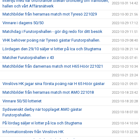
Intervju med vår ordförande Stellan Grönberg om framtiden,
2022-10-31 14:42
hallen och vårt Affärsnätverk
Matchbilder från herrarnas match mot Tyresö 221029
2022-10-30 21:56
Vinnare i dagens 50/50
2022-10-29 17:12
Matchdag i Furutorpshallen - gör dig redo för ditt besök
2022-10-29 11:51
VHK behöver poäng när Tyresö gästar Furutorpshallen.
2022-10-29 08:40
Lördagen den 29/10 säljer vi lotter på Ica och Stugtema
2022-10-28 21:14
Matcher Furutorpshallen v 43
2022-10-25 07:41
Matchbilder från damernas match mot H65 Höör 221021
2022-10-23 10:34
2022-10-21 23:24
Vinslövs HK jagar sina första poäng när H 65 Höör gästar
2022-10-21 09:01
Matchbilder från herrarnas match mot AMO 221018
2022-10-18 23:42
Vinnare 50/50 lotteriet
2022-10-18 20:28
Sydsvenskt derby när topplaget AMO gästar
2022-10-18 07:00
Furutorpshallen.
På lördag säljer vi lotter på Ica och Stugtema
2022-10-14 10:04
Informationsbrev från Vinslövs HK
2022-10-13 22:36