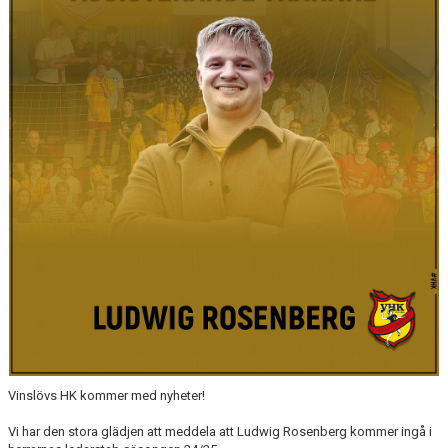
MATCHER
LÄNKAR
BLI MEDLEM!
VFC CUPEN
VHK SOCIALA MEDIER
VHK SHOP
TEAM 500
HERRARNAS RESULTAT & TABELL
DAMERNAS RESULTAT & TABELL
Vinslövs HK kommer med nyheter!
Vi har den stora glädjen att meddela att Ludwig Rosenberg kommer ingå i