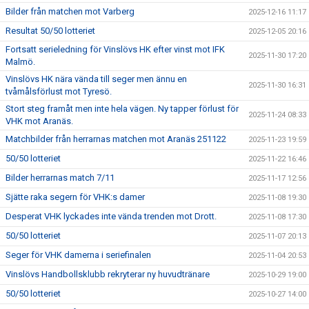
Bilder från matchen mot Varberg
2025-12-16 11:17
Resultat 50/50 lotteriet
2025-12-05 20:16
Fortsatt serieledning för Vinslövs HK efter vinst mot IFK
2025-11-30 17:20
Malmö.
Vinslövs HK nära vända till seger men ännu en
2025-11-30 16:31
tvåmålsförlust mot Tyresö.
Stort steg framåt men inte hela vägen. Ny tapper förlust för
2025-11-24 08:33
VHK mot Aranäs.
Matchbilder från herrarnas matchen mot Aranäs 251122
2025-11-23 19:59
50/50 lotteriet
2025-11-22 16:46
Bilder herrarnas match 7/11
2025-11-17 12:56
Sjätte raka segern för VHK:s damer
2025-11-08 19:30
Desperat VHK lyckades inte vända trenden mot Drott.
2025-11-08 17:30
50/50 lotteriet
2025-11-07 20:13
Seger för VHK damerna i seriefinalen
2025-11-04 20:53
Vinslövs Handbollsklubb rekryterar ny huvudtränare
2025-10-29 19:00
50/50 lotteriet
2025-10-27 14:00