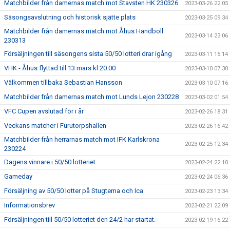
Matchbilder från damernas match mot Stavsten HK 230326
2023-03-26 22:05
Säsongsavslutning och historisk sjätte plats
2023-03-25 09:34
Matchbilder från damernas match mot Åhus Handboll
2023-03-14 23:06
230313
Försäljningen till säsongens sista 50/50 lotteri drar igång
2023-03-11 15:14
VHK - Åhus flyttad till 13 mars kl 20.00
2023-03-10 07:30
Välkommen tillbaka Sebastian Hansson
2023-03-10 07:16
Matchbilder från damernas match mot Lunds Lejon 230228
2023-03-02 01:54
VFC Cupen avslutad för i år
2023-02-26 18:31
Veckans matcher i Furutorpshallen
2023-02-26 16:42
Matchbilder från herrarnas match mot IFK Karlskrona
2023-02-25 12:34
230224
Dagens vinnare i 50/50 lotteriet.
2023-02-24 22:10
Gameday
2023-02-24 06:36
Försäljning av 50/50 lotter på Stugtema och Ica
2023-02-23 13:34
Informationsbrev
2023-02-21 22:09
Försäljningen till 50/50 lotteriet den 24/2 har startat.
2023-02-19 16:22