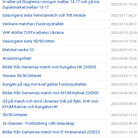
Vi sitter på Stugtema i morgon mellan 14-17 och på Ica
2022-03-21 19:55
Supermarket mellan 13-17.
Säsongens sista hemmamatch och fritt inträde
2022-03-17 06:27
Veckans matcher i Furutorpshallen
2022-03-14 08:57
VHK stöttar TUFFs arbete i Ukraina
2022-03-10 20:09
Säsongens sista 50/50 lotteri
2022-03-10 19:06
Matcher vecka 10
2022-03-07 07:16
Avslutningsfest!
2022-03-06 18:45
Bilder från Herrarnas match mot Kungälvs HK 220305
2022-03-06 01:28
Vinnare 50/50 lotteriet
2022-03-05 17:16
Kungälv på väg mot kval gästar Furutorpshallen.
2022-03-05 10:13
Bilder från Damernas match mot KFUM Kalmar 220303
2022-03-04 00:35
Gå på match och stöd Ukrainas folk på flykt; VHK mot
2022-03-03 08:31
KFUM Kalmar och Kungälvs HK
50/50 lotteriet
2022-03-02 19:52
Ta chansen - Fortbildning i ditt ledarskap
2022-03-02 08:39
Bilder från Damernas match mot IF Kristianstad 220225
2022-02-27 15:23