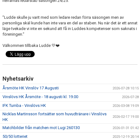
herrarnas ledarstab säsongen 24/25.
”Ludde skulle ju varit med som ledare redan förra säsongen men av
personliga skäl kunde han inte vara en del av staben. Nu när det är ett annat
läge tvekade vi inte en sekund att få in Luddes kompetenser som saknats i
föreningen.”
Välkommen tillbaka Ludde 💛❤️
Nyhetsarkiv
Årsmöte HK Vinslöv 17 Augusti
2026-07-28 10:15
Vinslövs HK Årsmöte - 18 augusti kl. 19.00
2026-07-28
IFK Tumba - Vinslövs HK
2026-03-08 19:09
Nicklas Martinsson fortsätter som huvudtränare i Vinslövs
2026-02-17 19:00
HK
Matchbilder från matchen mot Lugi 260130
2026-01-31 01:42
50/50 lotteriet
2025-12-19 20:14