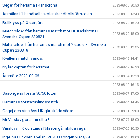
Seger för herrarna i Karlskrona
2023-08-30 20:50
Anmälan till handbollsskolan/handbollsförskolan
2023-08-30 13:43
Bollkryss på Östergård
2023-08-22 16:20
Matchbilder från herrarnas match mot HF Karlskrona i
2023-08-22 15:00
Svenska Cupen 230821
Matchbilder från herrarnas match mot Ystads IF i Svenska
2023-08-19 12:35
Cupen 230818
Kvällens match sänds!
2023-08-18 14:41
Ny lagkapten för herrarna!
2023-08-17 16:30
Årsmöte 2023-09-06
2023-08-14 15:28
2023-08-10 16:13
Säsongens första 50/50 lotteri
2023-08-07 17:00
Herrarnas första tävlingsmatch
2023-08-04 14:45
Gegaj och Vinslövs HK går skilda vägar
2023-08-01 09:00
Mr Vinslöv gör ännu ett år!
2023-07-27 18:00
Vinslövs HK och Linus Nilsson går skilda vägar
2023-07-20 10:30
Inge Aas Eriksen spelar i VHK säsongen 2023/24
2023-07-13 19:00