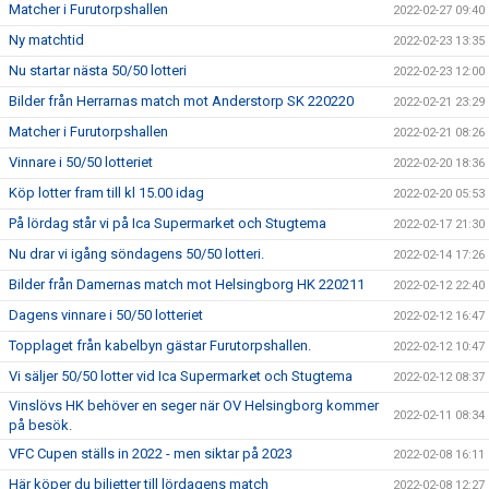
Matcher i Furutorpshallen
2022-02-27 09:40
Ny matchtid
2022-02-23 13:35
Nu startar nästa 50/50 lotteri
2022-02-23 12:00
Bilder från Herrarnas match mot Anderstorp SK 220220
2022-02-21 23:29
Matcher i Furutorpshallen
2022-02-21 08:26
Vinnare i 50/50 lotteriet
2022-02-20 18:36
Köp lotter fram till kl 15.00 idag
2022-02-20 05:53
På lördag står vi på Ica Supermarket och Stugtema
2022-02-17 21:30
Nu drar vi igång söndagens 50/50 lotteri.
2022-02-14 17:26
Bilder från Damernas match mot Helsingborg HK 220211
2022-02-12 22:40
Dagens vinnare i 50/50 lotteriet
2022-02-12 16:47
Topplaget från kabelbyn gästar Furutorpshallen.
2022-02-12 10:47
Vi säljer 50/50 lotter vid Ica Supermarket och Stugtema
2022-02-12 08:37
Vinslövs HK behöver en seger när OV Helsingborg kommer
2022-02-11 08:34
på besök.
VFC Cupen ställs in 2022 - men siktar på 2023
2022-02-08 16:11
Här köper du biljetter till lördagens match
2022-02-08 12:27