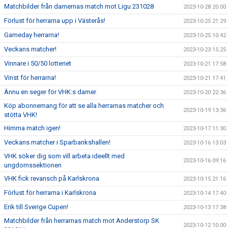
Matchbilder från damernas match mot Ligu 231028
2023-10-28 20:00
Förlust för herrarna upp i Västerås!
2023-10-25 21:29
Gameday herrarna!
2023-10-25 10:42
Veckans matcher!
2023-10-23 15:25
Vinnare i 50/50 lotteriet
2023-10-21 17:58
Vinst för herrarna!
2023-10-21 17:41
Ännu en seger för VHK:s damer
2023-10-20 22:36
Köp abonnemang för att se alla herrarnas matcher och
2023-10-19 13:36
stötta VHK!
Himma match igen!
2023-10-17 11:30
Veckans matcher i Sparbankshallen!
2023-10-16 13:03
VHK söker dig som vill arbeta ideellt med
2023-10-16 09:16
ungdomssektionen
VHK fick revansch på Karlskrona
2023-10-15 21:16
Förlust för herrarna i Karlskrona
2023-10-14 17:40
Erik till Sverige Cupen!
2023-10-13 17:38
Matchbilder från herrarnas match mot Anderstorp SK
2023-10-12 10:00