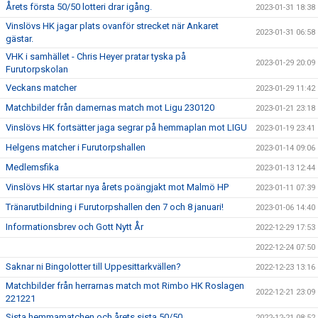
Årets första 50/50 lotteri drar igång.
2023-01-31 18:38
Vinslövs HK jagar plats ovanför strecket när Ankaret
2023-01-31 06:58
gästar.
VHK i samhället - Chris Heyer pratar tyska på
2023-01-29 20:09
Furutorpskolan
Veckans matcher
2023-01-29 11:42
Matchbilder från damernas match mot Ligu 230120
2023-01-21 23:18
Vinslövs HK fortsätter jaga segrar på hemmaplan mot LIGU
2023-01-19 23:41
Helgens matcher i Furutorpshallen
2023-01-14 09:06
Medlemsfika
2023-01-13 12:44
Vinslövs HK startar nya årets poängjakt mot Malmö HP
2023-01-11 07:39
Tränarutbildning i Furutorpshallen den 7 och 8 januari!
2023-01-06 14:40
Informationsbrev och Gott Nytt År
2022-12-29 17:53
2022-12-24 07:50
Saknar ni Bingolotter till Uppesittarkvällen?
2022-12-23 13:16
Matchbilder från herrarnas match mot Rimbo HK Roslagen
2022-12-21 23:09
221221
Sista hemmamatchen och årets sista 50/50
2022-12-21 08:52