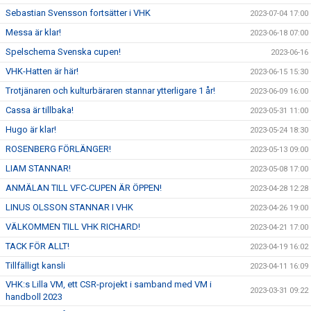
Sebastian Svensson fortsätter i VHK
2023-07-04 17:00
Messa är klar!
2023-06-18 07:00
Spelschema Svenska cupen!
2023-06-16
VHK-Hatten är här!
2023-06-15 15:30
Trotjänaren och kulturbäraren stannar ytterligare 1 år!
2023-06-09 16:00
Cassa är tillbaka!
2023-05-31 11:00
Hugo är klar!
2023-05-24 18:30
ROSENBERG FÖRLÄNGER!
2023-05-13 09:00
LIAM STANNAR!
2023-05-08 17:00
ANMÄLAN TILL VFC-CUPEN ÄR ÖPPEN!
2023-04-28 12:28
LINUS OLSSON STANNAR I VHK
2023-04-26 19:00
VÄLKOMMEN TILL VHK RICHARD!
2023-04-21 17:00
TACK FÖR ALLT!
2023-04-19 16:02
Tillfälligt kansli
2023-04-11 16:09
VHK:s Lilla VM, ett CSR-projekt i samband med VM i
2023-03-31 09:22
handboll 2023