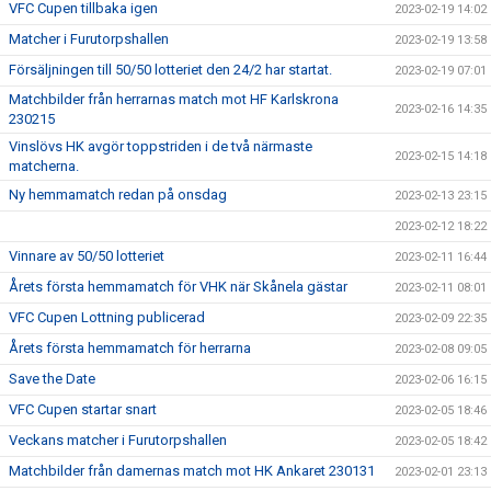
VFC Cupen tillbaka igen
2023-02-19 14:02
Matcher i Furutorpshallen
2023-02-19 13:58
Försäljningen till 50/50 lotteriet den 24/2 har startat.
2023-02-19 07:01
Matchbilder från herrarnas match mot HF Karlskrona
2023-02-16 14:35
230215
Vinslövs HK avgör toppstriden i de två närmaste
2023-02-15 14:18
matcherna.
Ny hemmamatch redan på onsdag
2023-02-13 23:15
2023-02-12 18:22
Vinnare av 50/50 lotteriet
2023-02-11 16:44
Årets första hemmamatch för VHK när Skånela gästar
2023-02-11 08:01
VFC Cupen Lottning publicerad
2023-02-09 22:35
Årets första hemmamatch för herrarna
2023-02-08 09:05
Save the Date
2023-02-06 16:15
VFC Cupen startar snart
2023-02-05 18:46
Veckans matcher i Furutorpshallen
2023-02-05 18:42
Matchbilder från damernas match mot HK Ankaret 230131
2023-02-01 23:13