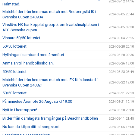
2024-09-12 14:16
Halmstad.
Matchbilder från herrarnas match mot Redbergslid IK i
2024-09-05 23:44
Svenska Cupen 240904
Vinslövs HK har kopplat greppet om kvartsfinalplatsen i
2024-09-05 09:30
ATG Svenska cupen
Vinnare 50/50 lotteriet
2024-09-04 20:25
50/50 lotteriet
2024-08-28 20:10
Hyllningar i samband med årsmötet
2024-08-28 09:36
Anmälan till handbollsskolan!
2024-08-26 18:00
50/50 lotteriet
2024-08-23 08:49
Matchbilder från herrarnas match mot IFK Kristianstad i
2024-08-22 12:00
Svenska Cupen 240821
50/50 lotteriet!
2024-08-21 22:13
Påminnelse Årsmöte 26 Augusti kl 19.00
2024-08-21 10:19
Nytt in i herrtruppen!
2024-08-20 20:00
Bilder från damlagets framgångar på Beachhandbollen
2024-08-11 21:45
Nu kan du köpa ditt säsongskort!
2024-08-05 18:00