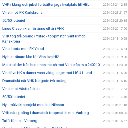
VHK i klang och jubel fortsätter jaga kvalplats till HBL
2024-02-24 12:35
Vinst mot IFK Karlskrona
2024-02-23 21:27
50/50 lotteriet
2024-02-23 20:15
Linus Olsson klar för ännu ett år i VHK
2024-02-20 17:00
VHK tog två poäng i Ystad - toppmatch väntar mot
2024-02-18 10:25
Karlskrona
Vinst borta mot IFK Ystad
2024-02-17 16:34
Ny herrtränare klar för Vinslövs HK!
2024-02-14 19:00
Matchbilder från herrarnas match mot VästeråsIrsta 240210
2024-02-11 23:08
Vinslövs HK:s damer vann viktig seger mot LIGU i Lund.
2024-02-11 15:20
Dramatiskt när VHK bärgade två poäng
2024-02-11 15:16
Vinst mot VästeråsIrsta
2024-02-10 17:53
50/50 lotteriet
2024-02-10 17:40
Nytt målvaktsprojekt med Ida Nilsson
2024-02-08 21:18
VHK nära poäng i dramatisk toppmatch mot Varberg
2024-02-04 08:05
Tufft förlust i Varberg…
2024-02-03 16:37