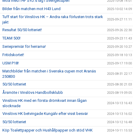
Moa med i HF SYD:s lag i Sverigecupen
2025-10-08 14:01
Bilder från matchen mot H43 Lund
2025-10-02 14:09
Tuff start för Vinslövs HK – Andra raka förlusten trots stark
2025-09-27 11:11
jakt
Resultat 50/50 lotteriet!
2025-09-26 22:30
TEAM 500!
2025-09-23 11:43
Seriepremiär för herrarna!
2025-09-20 10:27
Fritidskortet!
2025-09-18 10:13
USM P18!
2025-09-17 19:00
Matchbilder från matchen i Svenska cupen mot Aranäs
2025-08-31 22:17
250830
50/50 lotteriet
2025-08-30 21:03
Årsmöte i Vinslövs Handbollsklubb
2025-08-19 09:05
Vinslövs HK med en första drömkvart innan lågan
2024-10-13 16:43
slocknade
Vinslövs HK betvingade Kungälv efter visst besvär
2024-10-13 16:02
50/50 lotteriet
2024-10-12 16:48
Köp Toalettpapper och Hushållpapper och stöd VHK
2024-10-11 15:53