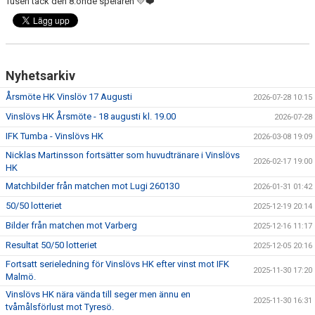
Tusen tack den 8:onde spelaren 💛❤️
Nyhetsarkiv
Årsmöte HK Vinslöv 17 Augusti
2026-07-28 10:15
Vinslövs HK Årsmöte - 18 augusti kl. 19.00
2026-07-28
IFK Tumba - Vinslövs HK
2026-03-08 19:09
Nicklas Martinsson fortsätter som huvudtränare i Vinslövs
2026-02-17 19:00
HK
Matchbilder från matchen mot Lugi 260130
2026-01-31 01:42
50/50 lotteriet
2025-12-19 20:14
Bilder från matchen mot Varberg
2025-12-16 11:17
Resultat 50/50 lotteriet
2025-12-05 20:16
Fortsatt serieledning för Vinslövs HK efter vinst mot IFK
2025-11-30 17:20
Malmö.
Vinslövs HK nära vända till seger men ännu en
2025-11-30 16:31
tvåmålsförlust mot Tyresö.