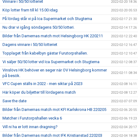
Vinnare i 50/50 lotteriet
2022-02-20 18:36
Köp lotter fram till kl 15.00 idag
2022-02-20 05:53
På lördag står vi på Ica Supermarket och Stugtema
2022-02-17 21:30
Nu drar vi igång söndagens 50/50 lotteri.
2022-02-14 17:26
Bilder från Damernas match mot Helsingborg HK 220211
2022-02-12 22:40
Dagens vinnare i 50/50 lotteriet
2022-02-12 16:47
Topplaget från kabelbyn gästar Furutorpshallen.
2022-02-12 10:47
Vi säljer 50/50 lotter vid Ica Supermarket och Stugtema
2022-02-12 08:37
Vinslövs HK behöver en seger när OV Helsingborg kommer
2022-02-11 08:34
på besök.
VFC Cupen ställs in 2022 - men siktar på 2023
2022-02-08 16:11
Här köper du biljetter till lördagens match
2022-02-08 12:27
Save the date
2022-02-07 07:09
Bilder från Damernas match mot KFI Karlskrona HB 220205
2022-02-06 20:55
Matcher i Furutorpshallen vecka 6
2022-02-06 19:23
Vill ni ha er lott innan dragning?
2022-02-04 20:17
Bilder från Damernas match mot IFK Kristianstad 220203
2022-02-04 18:38