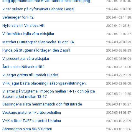
Idag uppmärksammar vi vårt fantastiska lotterigäng
2022-04-08 07:46
Vi tar pulsen på nyförvärvet Leonard Gegaj
2022-04-03 09:30
Serieseger för F12
2022-04-02 14:28
Nyförvärv till Vinslövs HK
2022-04-01 23:31
Vi fortsätter hylla våra eldsjälar
2022-04-01 07:37
Matcher i Furutorpshallen vecka 13 och 14
2022-03-28 09:23
Fynda på Stugtema lördagen den 2 april
2022-03-28 09:23
Vi presenterar våra eldsjälar
2022-03-25 08:04
Årets sista Nätverksträff
2022-03-23 14:00
Vi säger grattis till Emmeli Glader
2022-03-22 20:59
VHK jagar bästa placering i säsongsavslutningen.
2022-03-22 09:08
Vi sitter på Stugtema i morgon mellan 14-17 och på Ica
2022-03-21 19:55
Supermarket mellan 13-17.
Säsongens sista hemmamatch och fritt inträde
2022-03-17 06:27
Veckans matcher i Furutorpshallen
2022-03-14 08:57
VHK stöttar TUFFs arbete i Ukraina
2022-03-10 20:09
Säsongens sista 50/50 lotteri
2022-03-10 19:06