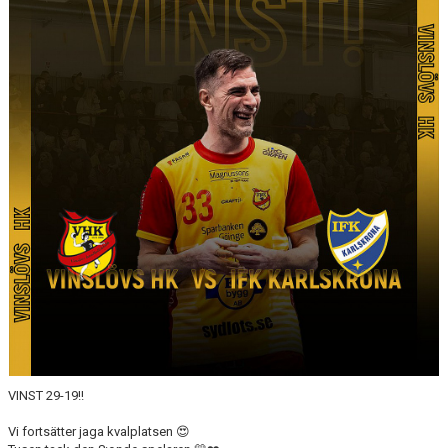
MATCHER
LÄNKAR
BLI MEDLEM!
VFC CUPEN
VHK SOCIALA MEDIER
VHK SHOP
TEAM 500
HERRARNAS RESULTAT & TABELL
DAMERNAS RESULTAT & TABELL
VINST 29-19!!
Vi fortsätter jaga kvalplatsen 😍