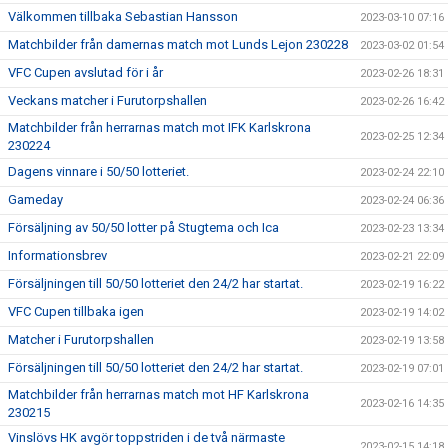
Välkommen tillbaka Sebastian Hansson
2023-03-10 07:16
Matchbilder från damernas match mot Lunds Lejon 230228
2023-03-02 01:54
VFC Cupen avslutad för i år
2023-02-26 18:31
Veckans matcher i Furutorpshallen
2023-02-26 16:42
Matchbilder från herrarnas match mot IFK Karlskrona
2023-02-25 12:34
230224
Dagens vinnare i 50/50 lotteriet.
2023-02-24 22:10
Gameday
2023-02-24 06:36
Försäljning av 50/50 lotter på Stugtema och Ica
2023-02-23 13:34
Informationsbrev
2023-02-21 22:09
Försäljningen till 50/50 lotteriet den 24/2 har startat.
2023-02-19 16:22
VFC Cupen tillbaka igen
2023-02-19 14:02
Matcher i Furutorpshallen
2023-02-19 13:58
Försäljningen till 50/50 lotteriet den 24/2 har startat.
2023-02-19 07:01
Matchbilder från herrarnas match mot HF Karlskrona
2023-02-16 14:35
230215
Vinslövs HK avgör toppstriden i de två närmaste
2023-02-15 14:18