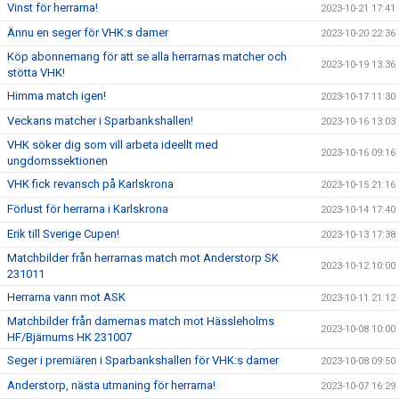
Vinst för herrarna!
2023-10-21 17:41
Ännu en seger för VHK:s damer
2023-10-20 22:36
Köp abonnemang för att se alla herrarnas matcher och
2023-10-19 13:36
stötta VHK!
Himma match igen!
2023-10-17 11:30
Veckans matcher i Sparbankshallen!
2023-10-16 13:03
VHK söker dig som vill arbeta ideellt med
2023-10-16 09:16
ungdomssektionen
VHK fick revansch på Karlskrona
2023-10-15 21:16
Förlust för herrarna i Karlskrona
2023-10-14 17:40
Erik till Sverige Cupen!
2023-10-13 17:38
Matchbilder från herrarnas match mot Anderstorp SK
2023-10-12 10:00
231011
Herrarna vann mot ASK
2023-10-11 21:12
Matchbilder från damernas match mot Hässleholms
2023-10-08 10:00
HF/Bjärnums HK 231007
Seger i premiären i Sparbankshallen för VHK:s damer
2023-10-08 09:50
Anderstorp, nästa utmaning för herrarna!
2023-10-07 16:29