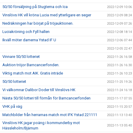
50/50 försäljning på Stugtema och Ica
2022-12-09 10:06
Vinslövs HK vill kröna Lucia med ytterligare en seger
2022-12-09 08:24
Nedräkningen har börjat på tröjauktionen.
2022-12-09 07:26
Luciakröning och Fyll hallen
2022-12-08 18:14
Ikväll möter damerna Ystad IF U
2022-12-06 07:44
2022-12-05 22:47
Vinnare 50/50 lotteriet
2022-11-26 16:58
Auktion tröjor Barncancerfonden.
2022-11-26 16:30
Viktig match mot AIK. Gratis inträde
2022-11-26 10:23
50/50 lotteriet
2022-11-25 19:26
Vi välkomnar Dalibor Doder till Vinslövs HK
2022-11-24 16:18
Nästa 50/50 lotteri till förmån för Barncancerfonden
2022-11-17 07:55
VHK på väg
2022-11-15 20:57
Matchbilder från herrarnas match mot IFK Ystad 221111
2022-11-13 13:40
Vinslövs HK jagar poäng i kommunderby mot
2022-11-13 05:40
Hässleholm/Bjärnum