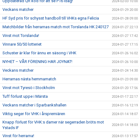
Uppdaterad QR kod för att se P16 idag!
2024-02-03 10:00
Veckans matcher
2024-01-29 20:00
HF Syd pris för schysst handboll till VHKs egna Felicia
2024-01-28 09:00
Matchbilder från herrarnas match mot Torslanda HK 240127
2024-01-27 22:13
Vinst mot Torslanda!
2024-01-27 17:42
Vinnare 50/50 lotteriet
2024-01-27 17:15
Schuster är klar för ännu en säsong i VHK
2024-01-26 16:02
NYHET – VÅR FÖRENING HAR JOYNAT!
2024-01-26 10:00
Veckans matcher
2024-01-24 14:30
Herrarnas nästa hemmamatch
2024-01-23 09:00
Vinst mot Tyresö i Stockholm
2024-01-20 17:56
Tuff förlust uppe i Märsta
2024-01-17 22:17
Veckans matcher i Sparbankshallen
2024-01-16 12:19
Viktig seger för VHK i årspremiären
2024-01-14 18:07
Knapp förlust för VHK:s damer när segerraden bröts mot
2024-01-14 18:03
Ystads IF
Vinst för herrarna!
2024-01-13 17:57