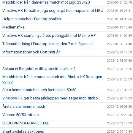
Matchbilder från damernas match mot Ligu 230120
2023-01-21 23:18
Vinslövs HK fortsätter jaga segrar på hemmaplan mot LIGU
2023-01-19 23:41
Helgens matcher i Furutorpshallen
2023-01-14 09:06
Medlemsfika
2023-01-13 12:44
Vinslövs HK startar nya årets poängjakt mot Malmö HP
2023-01-11 07:39
Tränarutbildning i Furutorpshallen den 7 och 8 januari!
2023-01-06 14:40
Informationsbrev och Gott Nytt År
2022-12-29 17:53
2022-12-24 07:50
Saknar ni Bingolotter till Uppesittarkvällen?
2022-12-23 13:16
Matchbilder från herrarnas match mot Rimbo HK Roslagen
2022-12-21 23:09
221221
Sista hemmamatchen och årets sista 50/50
2022-12-21 08:52
Vinslövs HK ger bästa julklappen med seger mot Rimbo
2022-12-20 18:09
Årets sista hemmamatch
2022-12-16 08:36
Vinnare 50/50 lotteriet
2022-12-09 20:36
BUDGIVNINGEN AVSLUTAD
2022-12-09 12:03
Snart avslutas auktionen
2022-12-09 10:49