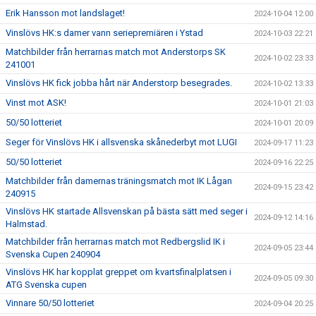
Erik Hansson mot landslaget!
2024-10-04 12:00
Vinslövs HK:s damer vann seriepremiären i Ystad
2024-10-03 22:21
Matchbilder från herrarnas match mot Anderstorps SK
2024-10-02 23:33
241001
Vinslövs HK fick jobba hårt när Anderstorp besegrades.
2024-10-02 13:33
Vinst mot ASK!
2024-10-01 21:03
50/50 lotteriet
2024-10-01 20:09
Seger för Vinslövs HK i allsvenska skånederbyt mot LUGI
2024-09-17 11:23
50/50 lotteriet
2024-09-16 22:25
Matchbilder från damernas träningsmatch mot IK Lågan
2024-09-15 23:42
240915
Vinslövs HK startade Allsvenskan på bästa sätt med seger i
2024-09-12 14:16
Halmstad.
Matchbilder från herrarnas match mot Redbergslid IK i
2024-09-05 23:44
Svenska Cupen 240904
Vinslövs HK har kopplat greppet om kvartsfinalplatsen i
2024-09-05 09:30
ATG Svenska cupen
Vinnare 50/50 lotteriet
2024-09-04 20:25