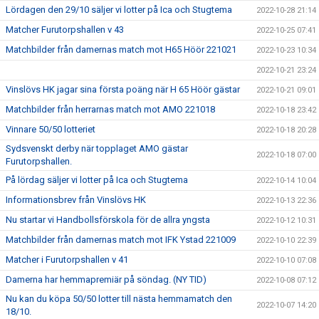
Lördagen den 29/10 säljer vi lotter på Ica och Stugtema
2022-10-28 21:14
Matcher Furutorpshallen v 43
2022-10-25 07:41
Matchbilder från damernas match mot H65 Höör 221021
2022-10-23 10:34
2022-10-21 23:24
Vinslövs HK jagar sina första poäng när H 65 Höör gästar
2022-10-21 09:01
Matchbilder från herrarnas match mot AMO 221018
2022-10-18 23:42
Vinnare 50/50 lotteriet
2022-10-18 20:28
Sydsvenskt derby när topplaget AMO gästar
2022-10-18 07:00
Furutorpshallen.
På lördag säljer vi lotter på Ica och Stugtema
2022-10-14 10:04
Informationsbrev från Vinslövs HK
2022-10-13 22:36
Nu startar vi Handbollsförskola för de allra yngsta
2022-10-12 10:31
Matchbilder från damernas match mot IFK Ystad 221009
2022-10-10 22:39
Matcher i Furutorpshallen v 41
2022-10-10 07:08
Damerna har hemmapremiär på söndag. (NY TID)
2022-10-08 07:12
Nu kan du köpa 50/50 lotter till nästa hemmamatch den
2022-10-07 14:20
18/10.