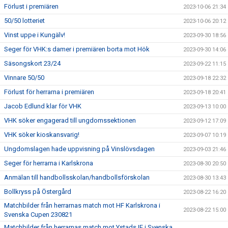
Förlust i premiären
2023-10-06 21:34
50/50 lotteriet
2023-10-06 20:12
Vinst uppe i Kungälv!
2023-09-30 18:56
Seger för VHK:s damer i premiären borta mot Hök
2023-09-30 14:06
Säsongskort 23/24
2023-09-22 11:15
Vinnare 50/50
2023-09-18 22:32
Förlust för herrarna i premiären
2023-09-18 20:41
Jacob Edlund klar för VHK
2023-09-13 10:00
VHK söker engagerad till ungdomssektionen
2023-09-12 17:09
VHK söker kioskansvarig!
2023-09-07 10:19
Ungdomslagen hade uppvisning på Vinslövsdagen
2023-09-03 21:46
Seger för herrarna i Karlskrona
2023-08-30 20:50
Anmälan till handbollsskolan/handbollsförskolan
2023-08-30 13:43
Bollkryss på Östergård
2023-08-22 16:20
Matchbilder från herrarnas match mot HF Karlskrona i
2023-08-22 15:00
Svenska Cupen 230821
Matchbilder från herrarnas match mot Ystads IF i Svenska