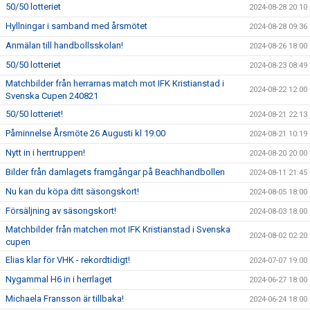
50/50 lotteriet
2024-08-28 20:10
Hyllningar i samband med årsmötet
2024-08-28 09:36
Anmälan till handbollsskolan!
2024-08-26 18:00
50/50 lotteriet
2024-08-23 08:49
Matchbilder från herrarnas match mot IFK Kristianstad i
2024-08-22 12:00
Svenska Cupen 240821
50/50 lotteriet!
2024-08-21 22:13
Påminnelse Årsmöte 26 Augusti kl 19.00
2024-08-21 10:19
Nytt in i herrtruppen!
2024-08-20 20:00
Bilder från damlagets framgångar på Beachhandbollen
2024-08-11 21:45
Nu kan du köpa ditt säsongskort!
2024-08-05 18:00
Försäljning av säsongskort!
2024-08-03 18:00
Matchbilder från matchen mot IFK Kristianstad i Svenska
2024-08-02 02:20
cupen
Elias klar för VHK - rekordtidigt!
2024-07-07 19:00
Nygammal H6 in i herrlaget
2024-06-27 18:00
Michaela Fransson är tillbaka!
2024-06-24 18:00