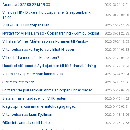
Årsmöte 2022-08-22 kl 19.00
2022-08-04 12:01
Vinslövs HK - Dicken i Furutorpshallen 2 september kl.
2022-08-02 08:58
19.00
VHK - LUGI i Furutorpshallen
2022-07-27 11:23
Nystart för VHKs Damlag - Öppen träning - Kom du också!
2022-05-31 22:23
Vi hälsar Wilmer Mårtensson välkommen till Vinslöv
2022-05-24 18:53
Vi tar pulsen på vårt nyförvärv Elliot Nilsson
2022-05-14 09:53
Vill du bidra med dina kunskaper?
2022-04-29 09:42
Handbollsförbundet Syd bjuder in till föräldrarutbildning
2022-04-27 16:23
Vi tackar av spelare som lämnar VHK
2022-04-24 21:04
Sist men inte minst
2022-04-23 11:56
Fortfarande platser kvar. Anmälan öppen under dagen.
2022-04-19 08:23
Sista anmälningsdagen till VHK festen
2022-04-16 14:32
Idag uppmärksammar vi matchdagsgänget!
2022-04-15 07:21
Vi tar pulsen på Liam Kjellman
2022-04-13 15:06
Glöm inte anmäla er till festen!
2022-04-08 12:33