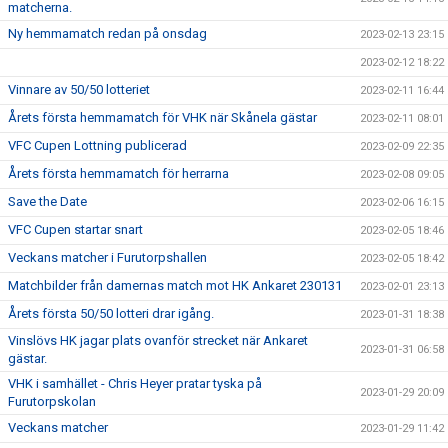
matcherna.
Ny hemmamatch redan på onsdag
2023-02-13 23:15
2023-02-12 18:22
Vinnare av 50/50 lotteriet
2023-02-11 16:44
Årets första hemmamatch för VHK när Skånela gästar
2023-02-11 08:01
VFC Cupen Lottning publicerad
2023-02-09 22:35
Årets första hemmamatch för herrarna
2023-02-08 09:05
Save the Date
2023-02-06 16:15
VFC Cupen startar snart
2023-02-05 18:46
Veckans matcher i Furutorpshallen
2023-02-05 18:42
Matchbilder från damernas match mot HK Ankaret 230131
2023-02-01 23:13
Årets första 50/50 lotteri drar igång.
2023-01-31 18:38
Vinslövs HK jagar plats ovanför strecket när Ankaret
2023-01-31 06:58
gästar.
VHK i samhället - Chris Heyer pratar tyska på
2023-01-29 20:09
Furutorpskolan
Veckans matcher
2023-01-29 11:42