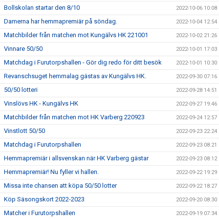
Bollskolan startar den 8/10
2022-10-06 10:08
Damerna har hemmapremiär på söndag.
2022-10-04 12:54
Matchbilder från matchen mot Kungälvs HK 221001
2022-10-02 21:26
Vinnare 50/50
2022-10-01 17:03
Matchdag i Furutorpshallen - Gör dig redo för ditt besök
2022-10-01 10:30
Revanschsuget hemmalag gästas av Kungälvs HK.
2022-09-30 07:16
50/50 lotteri
2022-09-28 14:51
Vinslövs HK - Kungälvs HK
2022-09-27 19:46
Matchbilder från matchen mot HK Varberg 220923
2022-09-24 12:57
Vinstlott 50/50
2022-09-23 22:24
Matchdag i Furutorpshallen
2022-09-23 08:21
Hemmapremiär i allsvenskan när HK Varberg gästar
2022-09-23 08:12
Hemmapremiär! Nu fyller vi hallen.
2022-09-22 19:29
Missa inte chansen att köpa 50/50 lotter
2022-09-22 18:27
Köp Säsongskort 2022-2023
2022-09-20 08:30
Matcher i Furutorpshallen
2022-09-19 07:34