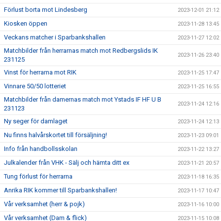
Förlust borta mot Lindesberg
2023-12-01 21:12
Kiosken öppen
2023-11-28 13:45
Veckans matcher i Sparbankshallen
2023-11-27 12:02
Matchbilder från herrarnas match mot Redbergslids IK
2023-11-26 23:40
231125
Vinst för herrarna mot RIK
2023-11-25 17:47
Vinnare 50/50 lotteriet
2023-11-25 16:55
Matchbilder från damernas match mot Ystads IF HF U B
2023-11-24 12:16
231123
Ny seger för damlaget
2023-11-24 12:13
Nu finns halvårskortet till försäljning!
2023-11-23 09:01
Info från handbollsskolan
2023-11-22 13:27
Julkalender från VHK - Sälj och hämta ditt ex
2023-11-21 20:57
Tung förlust för herrarna
2023-11-18 16:35
Anrika RIK kommer till Sparbankshallen!
2023-11-17 10:47
Vår verksamhet (herr & pojk)
2023-11-16 10:00
Vår verksamhet (Dam & flick)
2023-11-15 10:08