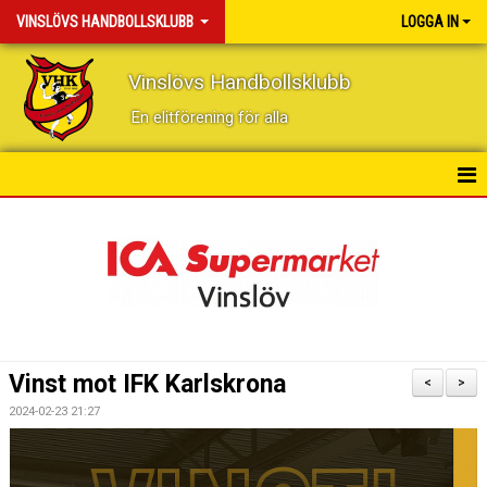
VINSLÖVS HANDBOLLSKLUBB
LOGGA IN
Vinslövs Handbollsklubb
En elitförening för alla
HEM
NYHETER
KONTAKT
KALENDER
Vinst mot IFK Karlskrona
<
>
BILDGALLERI
2024-02-23 21:27
DOKUMENT