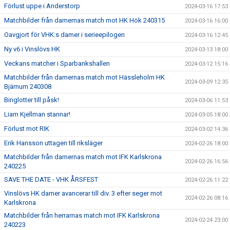
Förlust uppe i Anderstorp
2024-03-16 17:53
Matchbilder från damernas match mot HK Hök 240315
2024-03-16 16:00
Oavgjort för VHK:s damer i serieepilogen
2024-03-16 12:45
Ny v6 i Vinslövs HK
2024-03-13 18:00
Veckans matcher i Sparbankshallen
2024-03-12 15:16
Matchbilder från damernas match mot Hässleholm HK
2024-03-09 12:35
Bjärnum 240308
Binglotter till påsk!
2024-03-06 11:53
Liam Kjellman stannar!
2024-03-05 18:00
Förlust mot RIK
2024-03-02 14:36
Erik Hansson uttagen till riksläger
2024-02-26 18:00
Matchbilder från damernas match mot IFK Karlskrona
2024-02-26 16:56
240225
SAVE THE DATE - VHK ÅRSFEST
2024-02-26 11:22
Vinslövs HK damer avancerar till div. 3 efter seger mot
2024-02-26 08:16
Karlskrona
Matchbilder från herrarnas match mot IFK Karlskrona
2024-02-24 23:00
240223