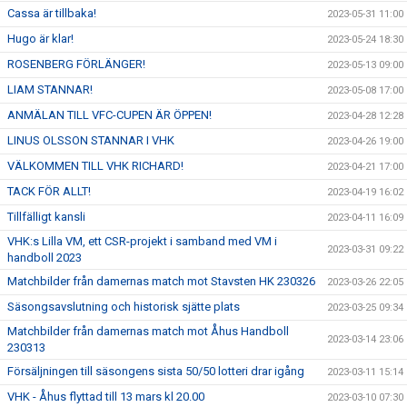
Cassa är tillbaka!
2023-05-31 11:00
Hugo är klar!
2023-05-24 18:30
ROSENBERG FÖRLÄNGER!
2023-05-13 09:00
LIAM STANNAR!
2023-05-08 17:00
ANMÄLAN TILL VFC-CUPEN ÄR ÖPPEN!
2023-04-28 12:28
LINUS OLSSON STANNAR I VHK
2023-04-26 19:00
VÄLKOMMEN TILL VHK RICHARD!
2023-04-21 17:00
TACK FÖR ALLT!
2023-04-19 16:02
Tillfälligt kansli
2023-04-11 16:09
VHK:s Lilla VM, ett CSR-projekt i samband med VM i
2023-03-31 09:22
handboll 2023
Matchbilder från damernas match mot Stavsten HK 230326
2023-03-26 22:05
Säsongsavslutning och historisk sjätte plats
2023-03-25 09:34
Matchbilder från damernas match mot Åhus Handboll
2023-03-14 23:06
230313
Försäljningen till säsongens sista 50/50 lotteri drar igång
2023-03-11 15:14
VHK - Åhus flyttad till 13 mars kl 20.00
2023-03-10 07:30