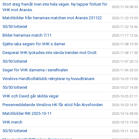
Stort steg framåt men inte hela vägen. Ny tapper förlust för
2025-11-24 08:33
VHK mot Aranäs.
Matchbilder från herrarnas matchen mot Aranäs 251122
2025-11-23 19:59
50/50 lotteriet
2025-11-22 16:46
Bilder herrarnas match 7/11
2025-11-17 12:56
Sjätte raka segern för VHK:s damer
2025-11-08 19:30
Desperat VHK lyckades inte vända trenden mot Drott.
2025-11-08 17:30
50/50 lotteriet
2025-11-07 20:13
Seger för VHK damerna i seriefinalen
2025-11-04 20:53
Vinslövs Handbollsklubb rekryterar ny huvudtränare
2025-10-29 19:00
50/50 lotteriet
2025-10-27 14:00
VHK och David går skilda vägar
2025-10-25 21:11
Pressmeddelande Vinslövs HK får stöd från Arvsfonden
2025-10-23 14:31
Matchbilder RIK 2025-10-11
2025-10-16 08:00
VHK merch
2025-10-15 19:00
50/50 lotteriet
2025-10-11 16:56