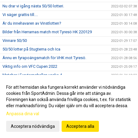
Nu drar vi igång nästa 50/50 lotteri.
2022-02-02 07:38
Vi säger grattis till....
2022-01-30 17:48
Är du innehavaren av Vinstlotten?
2022-01-30 14:08
Bilder från Herrarnas match mot Tyresö HK 220129
2022-01-30 00:38
Vinnare 50/50
2022-01-29 17:07
50/50 lotter på Stugtema och Ica
2022-01-28 23:48
Ännu en fyrapoängsmatch för VHK mot Tyresö.
2022-01-28 08:56
Viktig info om VFC Cupen 2022
2022-01-25 09:17
Matcher i Furutorpshallen vecka 4
2022-01-24 18:03
Bilder från Damernas match mot HF Eslövstjejerna 220121
2022-01-23 13:18
För att hemsidan ska fungera korrekt använder vi nödvändiga
USM i Furutorpshallen 22 januari
2022-01-22 07:56
cookies från SportAdmin. Dessa går inte att stänga av.
Föreningen kan också använda frivilliga cookies, t.ex. för statistik
Nu drar nästa 50/50 lotteri igång
2022-01-19 17:21
eller marknadsföring. Du väljer själv om du vill acceptera dessa.
Matcher i Furutorpshallen vecka 3
2022-01-18 07:13
Anpassa dina val
Bilder från Herrarnas match mot Västerås/Irsta 220115
2022-01-16 22:46
Acceptera nödvändiga
Acceptera alla
Vinnare i 50/50 lotteriet
2022-01-15 19:42
Ändringar i schemat för helgens matcher
2022-01-13 16:53