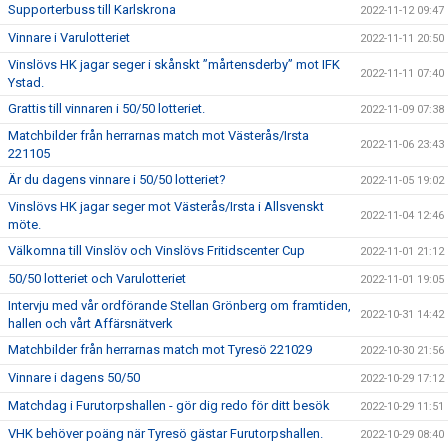
Supporterbuss till Karlskrona
2022-11-12 09:47
Vinnare i Varulotteriet
2022-11-11 20:50
Vinslövs HK jagar seger i skånskt ”mårtensderby” mot IFK
2022-11-11 07:40
Ystad.
Grattis till vinnaren i 50/50 lotteriet.
2022-11-09 07:38
Matchbilder från herrarnas match mot Västerås/Irsta
2022-11-06 23:43
221105
Är du dagens vinnare i 50/50 lotteriet?
2022-11-05 19:02
Vinslövs HK jagar seger mot Västerås/Irsta i Allsvenskt
2022-11-04 12:46
möte.
Välkomna till Vinslöv och Vinslövs Fritidscenter Cup
2022-11-01 21:12
50/50 lotteriet och Varulotteriet
2022-11-01 19:05
Intervju med vår ordförande Stellan Grönberg om framtiden,
2022-10-31 14:42
hallen och vårt Affärsnätverk
Matchbilder från herrarnas match mot Tyresö 221029
2022-10-30 21:56
Vinnare i dagens 50/50
2022-10-29 17:12
Matchdag i Furutorpshallen - gör dig redo för ditt besök
2022-10-29 11:51
VHK behöver poäng när Tyresö gästar Furutorpshallen.
2022-10-29 08:40