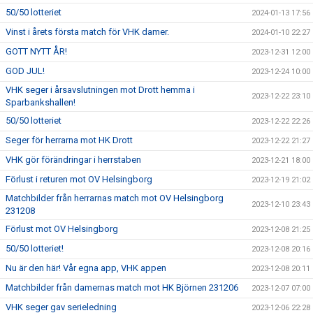
50/50 lotteriet
2024-01-13 17:56
Vinst i årets första match för VHK damer.
2024-01-10 22:27
GOTT NYTT ÅR!
2023-12-31 12:00
GOD JUL!
2023-12-24 10:00
VHK seger i årsavslutningen mot Drott hemma i
2023-12-22 23:10
Sparbankshallen!
50/50 lotteriet
2023-12-22 22:26
Seger för herrarna mot HK Drott
2023-12-22 21:27
VHK gör förändringar i herrstaben
2023-12-21 18:00
Förlust i returen mot OV Helsingborg
2023-12-19 21:02
Matchbilder från herrarnas match mot OV Helsingborg
2023-12-10 23:43
231208
Förlust mot OV Helsingborg
2023-12-08 21:25
50/50 lotteriet!
2023-12-08 20:16
Nu är den här! Vår egna app, VHK appen
2023-12-08 20:11
Matchbilder från damernas match mot HK Björnen 231206
2023-12-07 07:00
VHK seger gav serieledning
2023-12-06 22:28