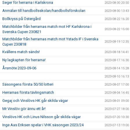
Seger för herrarna i Karlskrona
2023-08-30 20:50
Anmälan till handbollsskolan/handbollsförskolan
2023-08-30 13:43
Bollkryss på Östergård
2023-08-22 16:20
Matchbilder från herrarnas match mot HF Karlskrona i
2023-08-22 15:00
Svenska Cupen 230821
Matchbilder från herrarnas match mot Ystads IF i Svenska
2023-08-19 12:35
Cupen 230818
Kvällens match sänds!
2023-08-18 14:41
Ny lagkapten för herrarna!
2023-08-17 16:30
Årsmöte 2023-09-06
2023-08-14 15:28
2023-08-10 16:13
Säsongens första 50/50 lotteri
2023-08-07 17:00
Herrarnas första tävlingsmatch
2023-08-04 14:45
Gegaj och Vinslövs HK går skilda vägar
2023-08-01 09:00
Mr Vinslöv gör ännu ett år!
2023-07-27 18:00
Vinslövs HK och Linus Nilsson går skilda vägar
2023-07-20 10:30
Inge Aas Eriksen spelar i VHK säsongen 2023/24
2023-07-13 19:00