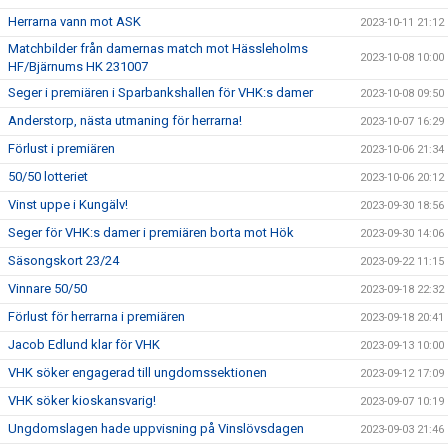
Herrarna vann mot ASK
2023-10-11 21:12
Matchbilder från damernas match mot Hässleholms
2023-10-08 10:00
HF/Bjärnums HK 231007
Seger i premiären i Sparbankshallen för VHK:s damer
2023-10-08 09:50
Anderstorp, nästa utmaning för herrarna!
2023-10-07 16:29
Förlust i premiären
2023-10-06 21:34
50/50 lotteriet
2023-10-06 20:12
Vinst uppe i Kungälv!
2023-09-30 18:56
Seger för VHK:s damer i premiären borta mot Hök
2023-09-30 14:06
Säsongskort 23/24
2023-09-22 11:15
Vinnare 50/50
2023-09-18 22:32
Förlust för herrarna i premiären
2023-09-18 20:41
Jacob Edlund klar för VHK
2023-09-13 10:00
VHK söker engagerad till ungdomssektionen
2023-09-12 17:09
VHK söker kioskansvarig!
2023-09-07 10:19
Ungdomslagen hade uppvisning på Vinslövsdagen
2023-09-03 21:46