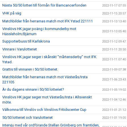
Nästa 50/50 lotteri till förmån för Barncancerfonden
2022-11-17 07:55
VHK på väg
2022-11-15 20:57
Matchbilder från herrarnas match mot IFK Ystad 221111
2022-11-13 13:40
Vinslövs HK jagar poäng i kommunderby mot
2022-11-13 05:40
Hässleholm/Bjärnum
Supporterbuss till Karlskrona
2022-11-12 09:47
Vinnare i Varulotteriet
2022-11-11 20:50
Vinslövs HK jagar seger i skånskt ”mårtensderby” mot IFK
2022-11-11 07:40
Ystad.
Grattis till vinnaren i 50/50 lotteriet.
2022-11-09 07:38
Matchbilder från herrarnas match mot Västerås/Irsta
2022-11-06 23:43
221105
Är du dagens vinnare i 50/50 lotteriet?
2022-11-05 19:02
Vinslövs HK jagar seger mot Västerås/Irsta i Allsvenskt
2022-11-04 12:46
möte.
Välkomna till Vinslöv och Vinslövs Fritidscenter Cup
2022-11-01 21:12
50/50 lotteriet och Varulotteriet
2022-11-01 19:05
Intervju med vår ordförande Stellan Grönberg om framtiden,