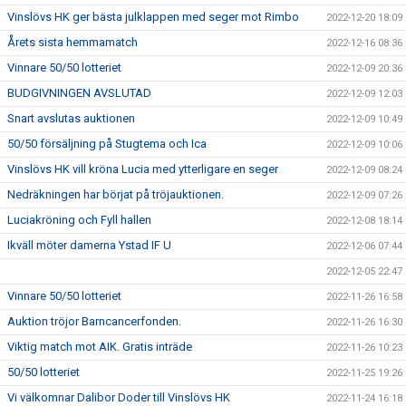
Vinslövs HK ger bästa julklappen med seger mot Rimbo
2022-12-20 18:09
Årets sista hemmamatch
2022-12-16 08:36
Vinnare 50/50 lotteriet
2022-12-09 20:36
BUDGIVNINGEN AVSLUTAD
2022-12-09 12:03
Snart avslutas auktionen
2022-12-09 10:49
50/50 försäljning på Stugtema och Ica
2022-12-09 10:06
Vinslövs HK vill kröna Lucia med ytterligare en seger
2022-12-09 08:24
Nedräkningen har börjat på tröjauktionen.
2022-12-09 07:26
Luciakröning och Fyll hallen
2022-12-08 18:14
Ikväll möter damerna Ystad IF U
2022-12-06 07:44
2022-12-05 22:47
Vinnare 50/50 lotteriet
2022-11-26 16:58
Auktion tröjor Barncancerfonden.
2022-11-26 16:30
Viktig match mot AIK. Gratis inträde
2022-11-26 10:23
50/50 lotteriet
2022-11-25 19:26
Vi välkomnar Dalibor Doder till Vinslövs HK
2022-11-24 16:18