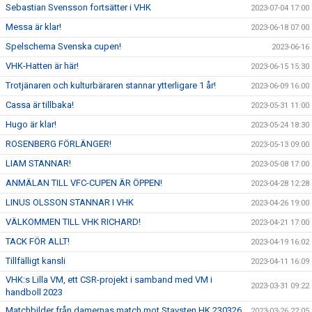
Sebastian Svensson fortsätter i VHK
2023-07-04 17:00
Messa är klar!
2023-06-18 07:00
Spelschema Svenska cupen!
2023-06-16
VHK-Hatten är här!
2023-06-15 15:30
Trotjänaren och kulturbäraren stannar ytterligare 1 år!
2023-06-09 16:00
Cassa är tillbaka!
2023-05-31 11:00
Hugo är klar!
2023-05-24 18:30
ROSENBERG FÖRLÄNGER!
2023-05-13 09:00
LIAM STANNAR!
2023-05-08 17:00
ANMÄLAN TILL VFC-CUPEN ÄR ÖPPEN!
2023-04-28 12:28
LINUS OLSSON STANNAR I VHK
2023-04-26 19:00
VÄLKOMMEN TILL VHK RICHARD!
2023-04-21 17:00
TACK FÖR ALLT!
2023-04-19 16:02
Tillfälligt kansli
2023-04-11 16:09
VHK:s Lilla VM, ett CSR-projekt i samband med VM i
2023-03-31 09:22
handboll 2023
Matchbilder från damernas match mot Stavsten HK 230326
2023-03-26 22:05