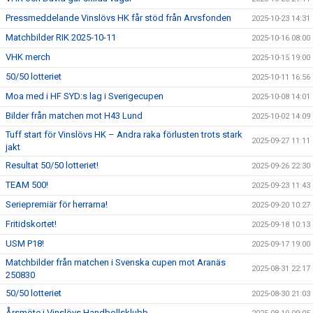
Pressmeddelande Vinslövs HK får stöd från Arvsfonden
2025-10-23 14:31
Matchbilder RIK 2025-10-11
2025-10-16 08:00
VHK merch
2025-10-15 19:00
50/50 lotteriet
2025-10-11 16:56
Moa med i HF SYD:s lag i Sverigecupen
2025-10-08 14:01
Bilder från matchen mot H43 Lund
2025-10-02 14:09
Tuff start för Vinslövs HK – Andra raka förlusten trots stark
2025-09-27 11:11
jakt
Resultat 50/50 lotteriet!
2025-09-26 22:30
TEAM 500!
2025-09-23 11:43
Seriepremiär för herrarna!
2025-09-20 10:27
Fritidskortet!
2025-09-18 10:13
USM P18!
2025-09-17 19:00
Matchbilder från matchen i Svenska cupen mot Aranäs
2025-08-31 22:17
250830
50/50 lotteriet
2025-08-30 21:03
Årsmöte i Vinslövs Handbollsklubb