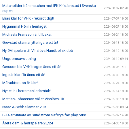
Matchbilder från matchen mot IFK Kristianstad i Svenska
2024-08-02 02:20
cupen
Elias klar för VHK - rekordtidigt!
2024-07-07 19:00
Nygammal H6 in i herrlaget
2024-06-27 18:00
Michaela Fransson är tillbaka!
2024-06-24 18:00
Grevstad stannar ytterligare ett år!
2024-06-18 18:00
Ny 9M spelare till Vinslövs Handbollsklubb
2024-06-10 18:00
Ungdomsavslutning
2024-06-10 09:44
Gersson blir VHK trogen ännu ett år!
2024-06-06 14:21
Inge är klar för ännu ett år!
2024-05-30 18:00
Målvaktsduon är klar!
2024-05-24 18:00
Nyhet in i herrarnas ledarstab!
2024-05-14 18:00
Mattias Johansson väljer Vinslövs HK
2024-05-06 18:00
Isaac & Sebbe lämnar VHK
2024-05-06 09:34
F-14 är vinnare av Sundström Safetys fair play pris!
2024-05-02 14:28
Årets dam & herrspelare 23/24
2024-04-30 19:00