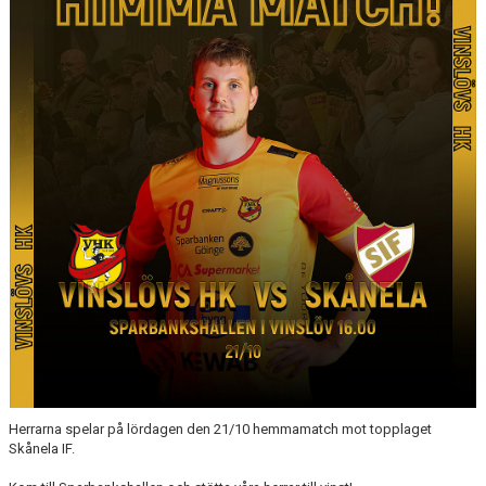
MATCHER
LÄNKAR
BLI MEDLEM!
VFC CUPEN
VHK SOCIALA MEDIER
VHK SHOP 2025-2026
TEAM 500
HANDBOLLSALLSVENSKAN RESULTAT & TABELL
Herrarna spelar på lördagen den 21/10 hemmamatch mot topplaget
Skånela IF.