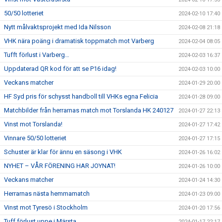
50/50 lotteriet
2024-02-10 17:40
Nytt målvaktsprojekt med Ida Nilsson
2024-02-08 21:18
VHK nära poäng i dramatisk toppmatch mot Varberg
2024-02-04 08:05
Tufft förlust i Varberg…
2024-02-03 16:37
Uppdaterad QR kod för att se P16 idag!
2024-02-03 10:00
Veckans matcher
2024-01-29 20:00
HF Syd pris för schysst handboll till VHKs egna Felicia
2024-01-28 09:00
Matchbilder från herrarnas match mot Torslanda HK 240127
2024-01-27 22:13
Vinst mot Torslanda!
2024-01-27 17:42
Vinnare 50/50 lotteriet
2024-01-27 17:15
Schuster är klar för ännu en säsong i VHK
2024-01-26 16:02
NYHET – VÅR FÖRENING HAR JOYNAT!
2024-01-26 10:00
Veckans matcher
2024-01-24 14:30
Herrarnas nästa hemmamatch
2024-01-23 09:00
Vinst mot Tyresö i Stockholm
2024-01-20 17:56
Tuff förlust uppe i Märsta
2024-01-17 22:17