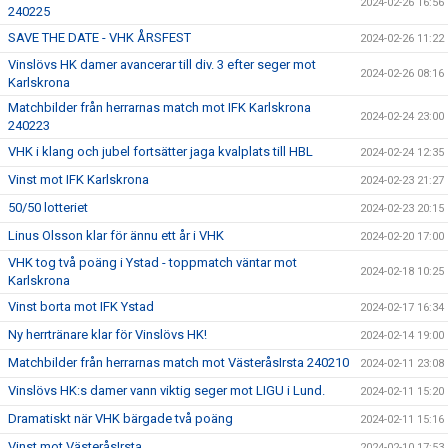
2024-02-26 16:56
240225
SAVE THE DATE - VHK ÅRSFEST
2024-02-26 11:22
Vinslövs HK damer avancerar till div. 3 efter seger mot
2024-02-26 08:16
Karlskrona
Matchbilder från herrarnas match mot IFK Karlskrona
2024-02-24 23:00
240223
VHK i klang och jubel fortsätter jaga kvalplats till HBL
2024-02-24 12:35
Vinst mot IFK Karlskrona
2024-02-23 21:27
50/50 lotteriet
2024-02-23 20:15
Linus Olsson klar för ännu ett år i VHK
2024-02-20 17:00
VHK tog två poäng i Ystad - toppmatch väntar mot
2024-02-18 10:25
Karlskrona
Vinst borta mot IFK Ystad
2024-02-17 16:34
Ny herrtränare klar för Vinslövs HK!
2024-02-14 19:00
Matchbilder från herrarnas match mot VästeråsIrsta 240210
2024-02-11 23:08
Vinslövs HK:s damer vann viktig seger mot LIGU i Lund.
2024-02-11 15:20
Dramatiskt när VHK bärgade två poäng
2024-02-11 15:16
Vinst mot VästeråsIrsta
2024-02-10 17:53