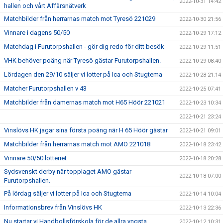
2022-10-31 14:42
hallen och vårt Affärsnätverk
Matchbilder från herrarnas match mot Tyresö 221029
2022-10-30 21:56
Vinnare i dagens 50/50
2022-10-29 17:12
Matchdag i Furutorpshallen - gör dig redo för ditt besök
2022-10-29 11:51
VHK behöver poäng när Tyresö gästar Furutorpshallen.
2022-10-29 08:40
Lördagen den 29/10 säljer vi lotter på Ica och Stugtema
2022-10-28 21:14
Matcher Furutorpshallen v 43
2022-10-25 07:41
Matchbilder från damernas match mot H65 Höör 221021
2022-10-23 10:34
2022-10-21 23:24
Vinslövs HK jagar sina första poäng när H 65 Höör gästar
2022-10-21 09:01
Matchbilder från herrarnas match mot AMO 221018
2022-10-18 23:42
Vinnare 50/50 lotteriet
2022-10-18 20:28
Sydsvenskt derby när topplaget AMO gästar
2022-10-18 07:00
Furutorpshallen.
På lördag säljer vi lotter på Ica och Stugtema
2022-10-14 10:04
Informationsbrev från Vinslövs HK
2022-10-13 22:36
Nu startar vi Handbollsförskola för de allra yngsta
2022-10-12 10:31