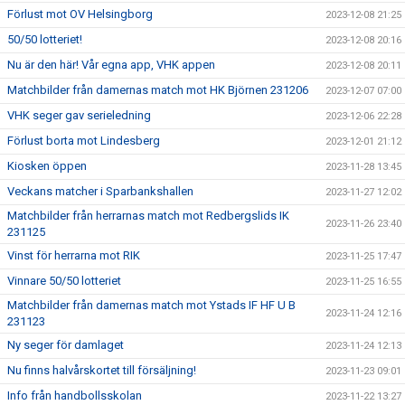
Förlust mot OV Helsingborg
2023-12-08 21:25
50/50 lotteriet!
2023-12-08 20:16
Nu är den här! Vår egna app, VHK appen
2023-12-08 20:11
Matchbilder från damernas match mot HK Björnen 231206
2023-12-07 07:00
VHK seger gav serieledning
2023-12-06 22:28
Förlust borta mot Lindesberg
2023-12-01 21:12
Kiosken öppen
2023-11-28 13:45
Veckans matcher i Sparbankshallen
2023-11-27 12:02
Matchbilder från herrarnas match mot Redbergslids IK
2023-11-26 23:40
231125
Vinst för herrarna mot RIK
2023-11-25 17:47
Vinnare 50/50 lotteriet
2023-11-25 16:55
Matchbilder från damernas match mot Ystads IF HF U B
2023-11-24 12:16
231123
Ny seger för damlaget
2023-11-24 12:13
Nu finns halvårskortet till försäljning!
2023-11-23 09:01
Info från handbollsskolan
2023-11-22 13:27