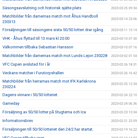
Säsongsavslutning och historisk sjätte plats
2023-03-25 09:34
Matchbilder från damernas match mot Åhus Handboll
2023-03-14 23:06
230313
Försäljningen till säsongens sista 50/50 lotteri drar igång
2023-03-11 15:14
VHK - Åhus flyttad till 13 mars kl 20.00
2023-03-10 07:30
Välkommen tillbaka Sebastian Hansson
2023-03-10 07:16
Matchbilder från damernas match mot Lunds Lejon 230228
2023-03-02 01:54
VFC Cupen avslutad för i år
2023-02-26 18:31
Veckans matcher i Furutorpshallen
2023-02-26 16:42
Matchbilder från herrarnas match mot IFK Karlskrona
2023-02-25 12:34
230224
Dagens vinnare i 50/50 lotteriet.
2023-02-24 22:10
Gameday
2023-02-24 06:36
Försäljning av 50/50 lotter på Stugtema och Ica
2023-02-23 13:34
Informationsbrev
2023-02-21 22:09
Försäljningen till 50/50 lotteriet den 24/2 har startat.
2023-02-19 16:22
VFC Cupen tillbaka igen