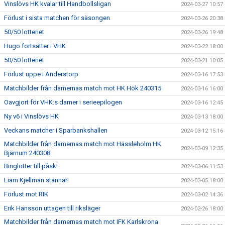
Vinslövs HK kvalar till Handbollsligan
2024-03-27 10:57
Förlust i sista matchen för säsongen
2024-03-26 20:38
50/50 lotteriet
2024-03-26 19:48
Hugo fortsätter i VHK
2024-03-22 18:00
50/50 lotteriet
2024-03-21 10:05
Förlust uppe i Anderstorp
2024-03-16 17:53
Matchbilder från damernas match mot HK Hök 240315
2024-03-16 16:00
Oavgjort för VHK:s damer i serieepilogen
2024-03-16 12:45
Ny v6 i Vinslövs HK
2024-03-13 18:00
Veckans matcher i Sparbankshallen
2024-03-12 15:16
Matchbilder från damernas match mot Hässleholm HK
2024-03-09 12:35
Bjärnum 240308
Binglotter till påsk!
2024-03-06 11:53
Liam Kjellman stannar!
2024-03-05 18:00
Förlust mot RIK
2024-03-02 14:36
Erik Hansson uttagen till riksläger
2024-02-26 18:00
Matchbilder från damernas match mot IFK Karlskrona