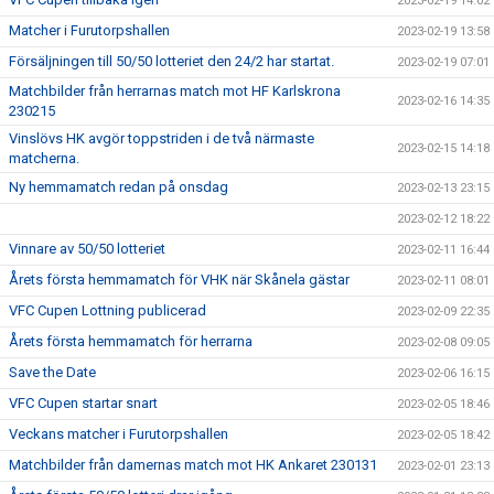
2023-02-19 14:02
Matcher i Furutorpshallen
2023-02-19 13:58
Försäljningen till 50/50 lotteriet den 24/2 har startat.
2023-02-19 07:01
Matchbilder från herrarnas match mot HF Karlskrona
2023-02-16 14:35
230215
Vinslövs HK avgör toppstriden i de två närmaste
2023-02-15 14:18
matcherna.
Ny hemmamatch redan på onsdag
2023-02-13 23:15
2023-02-12 18:22
Vinnare av 50/50 lotteriet
2023-02-11 16:44
Årets första hemmamatch för VHK när Skånela gästar
2023-02-11 08:01
VFC Cupen Lottning publicerad
2023-02-09 22:35
Årets första hemmamatch för herrarna
2023-02-08 09:05
Save the Date
2023-02-06 16:15
VFC Cupen startar snart
2023-02-05 18:46
Veckans matcher i Furutorpshallen
2023-02-05 18:42
Matchbilder från damernas match mot HK Ankaret 230131
2023-02-01 23:13