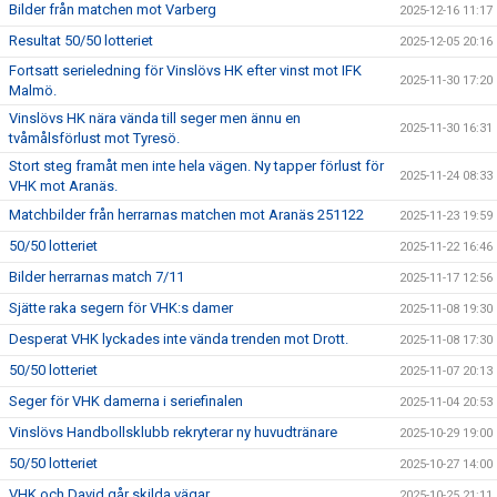
Bilder från matchen mot Varberg
2025-12-16 11:17
Resultat 50/50 lotteriet
2025-12-05 20:16
Fortsatt serieledning för Vinslövs HK efter vinst mot IFK
2025-11-30 17:20
Malmö.
Vinslövs HK nära vända till seger men ännu en
2025-11-30 16:31
tvåmålsförlust mot Tyresö.
Stort steg framåt men inte hela vägen. Ny tapper förlust för
2025-11-24 08:33
VHK mot Aranäs.
Matchbilder från herrarnas matchen mot Aranäs 251122
2025-11-23 19:59
50/50 lotteriet
2025-11-22 16:46
Bilder herrarnas match 7/11
2025-11-17 12:56
Sjätte raka segern för VHK:s damer
2025-11-08 19:30
Desperat VHK lyckades inte vända trenden mot Drott.
2025-11-08 17:30
50/50 lotteriet
2025-11-07 20:13
Seger för VHK damerna i seriefinalen
2025-11-04 20:53
Vinslövs Handbollsklubb rekryterar ny huvudtränare
2025-10-29 19:00
50/50 lotteriet
2025-10-27 14:00
VHK och David går skilda vägar
2025-10-25 21:11