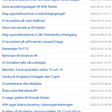
Sista anmälningsdagen till VHK festen
2022-04-16 14:32
Idag uppmärksammar vi matchdagsgänget!
2022-04-15 07:21
Vi tar pulsen på Liam Kjellman
2022-04-13 15:06
Glöm inte anmäla er till festen!
2022-04-08 12:33
Idag uppmärksammar vi vårt fantastiska lotterigäng
2022-04-08 07:46
Vi tar pulsen på nyförvärvet Leonard Gegaj
2022-04-03 09:30
Serieseger för F12
2022-04-02 14:28
Nyförvärv till Vinslövs HK
2022-04-01 23:31
Vi fortsätter hylla våra eldsjälar
2022-04-01 07:37
Matcher i Furutorpshallen vecka 13 och 14
2022-03-28 09:23
Fynda på Stugtema lördagen den 2 april
2022-03-28 09:23
Vi presenterar våra eldsjälar
2022-03-25 08:04
Årets sista Nätverksträff
2022-03-23 14:00
Vi säger grattis till Emmeli Glader
2022-03-22 20:59
VHK jagar bästa placering i säsongsavslutningen.
2022-03-22 09:08
Vi sitter på Stugtema i morgon mellan 14-17 och på Ica