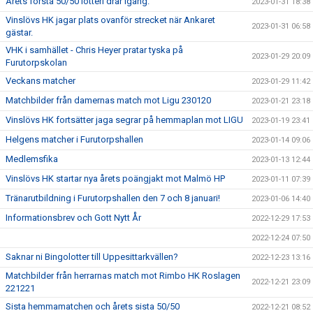
Årets första 50/50 lotteri drar igång.
2023-01-31 18:38
Vinslövs HK jagar plats ovanför strecket när Ankaret
2023-01-31 06:58
gästar.
VHK i samhället - Chris Heyer pratar tyska på
2023-01-29 20:09
Furutorpskolan
Veckans matcher
2023-01-29 11:42
Matchbilder från damernas match mot Ligu 230120
2023-01-21 23:18
Vinslövs HK fortsätter jaga segrar på hemmaplan mot LIGU
2023-01-19 23:41
Helgens matcher i Furutorpshallen
2023-01-14 09:06
Medlemsfika
2023-01-13 12:44
Vinslövs HK startar nya årets poängjakt mot Malmö HP
2023-01-11 07:39
Tränarutbildning i Furutorpshallen den 7 och 8 januari!
2023-01-06 14:40
Informationsbrev och Gott Nytt År
2022-12-29 17:53
2022-12-24 07:50
Saknar ni Bingolotter till Uppesittarkvällen?
2022-12-23 13:16
Matchbilder från herrarnas match mot Rimbo HK Roslagen
2022-12-21 23:09
221221
Sista hemmamatchen och årets sista 50/50
2022-12-21 08:52