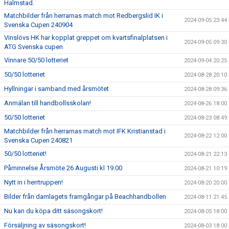
Halmstad.
Matchbilder från herrarnas match mot Redbergslid IK i
2024-09-05 23:44
Svenska Cupen 240904
Vinslövs HK har kopplat greppet om kvartsfinalplatsen i
2024-09-05 09:30
ATG Svenska cupen
Vinnare 50/50 lotteriet
2024-09-04 20:25
50/50 lotteriet
2024-08-28 20:10
Hyllningar i samband med årsmötet
2024-08-28 09:36
Anmälan till handbollsskolan!
2024-08-26 18:00
50/50 lotteriet
2024-08-23 08:49
Matchbilder från herrarnas match mot IFK Kristianstad i
2024-08-22 12:00
Svenska Cupen 240821
50/50 lotteriet!
2024-08-21 22:13
Påminnelse Årsmöte 26 Augusti kl 19.00
2024-08-21 10:19
Nytt in i herrtruppen!
2024-08-20 20:00
Bilder från damlagets framgångar på Beachhandbollen
2024-08-11 21:45
Nu kan du köpa ditt säsongskort!
2024-08-05 18:00
Försäljning av säsongskort!
2024-08-03 18:00