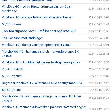
2025-08-19 09:05
Vinslövs HK med en första drömkvart innan lågan
2024-10-13 16:43
slocknade
Vinslövs HK betvingade Kungälv efter visst besvär
2024-10-13 16:02
50/50 lotteriet
2024-10-12 16:48
Köp Toalettpapper och Hushållpapper och stöd VHK
2024-10-11 15:53
Erik Hansson mot landslaget!
2024-10-04 12:00
Vinslövs HK:s damer vann seriepremiären i Ystad
2024-10-03 22:21
Matchbilder från herrarnas match mot Anderstorps SK
2024-10-02 23:33
241001
Vinslövs HK fick jobba hårt när Anderstorp besegrades.
2024-10-02 13:33
Vinst mot ASK!
2024-10-01 21:03
50/50 lotteriet
2024-10-01 20:09
Seger för Vinslövs HK i allsvenska skånederbyt mot LUGI
2024-09-17 11:23
50/50 lotteriet
2024-09-16 22:25
Matchbilder från damernas träningsmatch mot IK Lågan
2024-09-15 23:42
240915
Vinslövs HK startade Allsvenskan på bästa sätt med seger i
2024-09-12 14:16