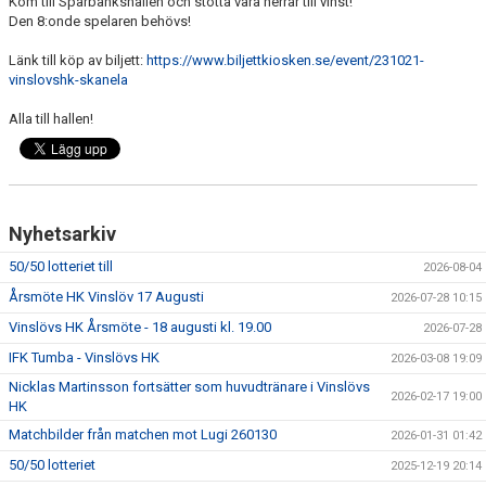
Kom till Sparbankshallen och stötta våra herrar till vinst!
Den 8:onde spelaren behövs!
Länk till köp av biljett:
https://www.biljettkiosken.se/event/231021-
vinslovshk-skanela
Alla till hallen!
Nyhetsarkiv
50/50 lotteriet till
2026-08-04
Årsmöte HK Vinslöv 17 Augusti
2026-07-28 10:15
Vinslövs HK Årsmöte - 18 augusti kl. 19.00
2026-07-28
IFK Tumba - Vinslövs HK
2026-03-08 19:09
Nicklas Martinsson fortsätter som huvudtränare i Vinslövs
2026-02-17 19:00
HK
Matchbilder från matchen mot Lugi 260130
2026-01-31 01:42
50/50 lotteriet
2025-12-19 20:14