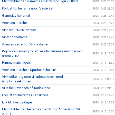
Matchbilder från damernas match mot Ligu 231028
2023-10-28 20:00
Förlust för herrarna upp i Västerås!
2023-10-25 21:29
Gameday herrarna!
2023-10-25 10:42
Veckans matcher!
2023-10-23 15:25
Vinnare i 50/50 lotteriet
2023-10-21 17:58
Vinst för herrarna!
2023-10-21 17:41
Ännu en seger för VHK:s damer
2023-10-20 22:36
Köp abonnemang för att se alla herrarnas matcher och
2023-10-19 13:36
stötta VHK!
Himma match igen!
2023-10-17 11:30
Veckans matcher i Sparbankshallen!
2023-10-16 13:03
VHK söker dig som vill arbeta ideellt med
2023-10-16 09:16
ungdomssektionen
VHK fick revansch på Karlskrona
2023-10-15 21:16
Förlust för herrarna i Karlskrona
2023-10-14 17:40
Erik till Sverige Cupen!
2023-10-13 17:38
Matchbilder från herrarnas match mot Anderstorp SK
2023-10-12 10:00
231011