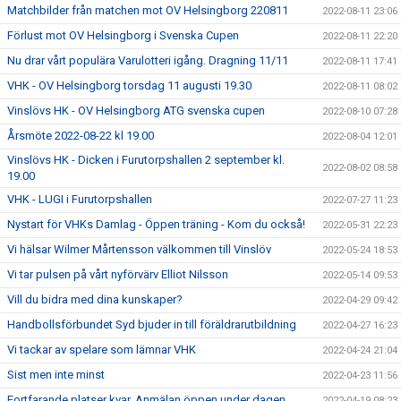
Matchbilder från matchen mot OV Helsingborg 220811
2022-08-11 23:06
Förlust mot OV Helsingborg i Svenska Cupen
2022-08-11 22:20
Nu drar vårt populära Varulotteri igång. Dragning 11/11
2022-08-11 17:41
VHK - OV Helsingborg torsdag 11 augusti 19.30
2022-08-11 08:02
Vinslövs HK - OV Helsingborg ATG svenska cupen
2022-08-10 07:28
Årsmöte 2022-08-22 kl 19.00
2022-08-04 12:01
Vinslövs HK - Dicken i Furutorpshallen 2 september kl.
2022-08-02 08:58
19.00
VHK - LUGI i Furutorpshallen
2022-07-27 11:23
Nystart för VHKs Damlag - Öppen träning - Kom du också!
2022-05-31 22:23
Vi hälsar Wilmer Mårtensson välkommen till Vinslöv
2022-05-24 18:53
Vi tar pulsen på vårt nyförvärv Elliot Nilsson
2022-05-14 09:53
Vill du bidra med dina kunskaper?
2022-04-29 09:42
Handbollsförbundet Syd bjuder in till föräldrarutbildning
2022-04-27 16:23
Vi tackar av spelare som lämnar VHK
2022-04-24 21:04
Sist men inte minst
2022-04-23 11:56
Fortfarande platser kvar. Anmälan öppen under dagen.
2022-04-19 08:23