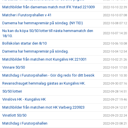
Matchbilder från damernas match mot IFK Ystad 221009
2022-10-10 22:39
Matcher i Furutorpshallen v 41
2022-10-10 07:08
Damerna har hemmapremiär på söndag. (NY TID)
2022-10-08 07:12
Nu kan du köpa 50/50 lotter till nästa hemmamatch den
2022-10-07 14:20
18/10.
Bollskolan startar den 8/10
2022-10-06 10:08
Damerna har hemmapremiär på söndag.
2022-10-04 12:54
Matchbilder från matchen mot Kungälvs HK 221001
2022-10-02 21:26
Vinnare 50/50
2022-10-01 17:03
Matchdag i Furutorpshallen - Gör dig redo för ditt besök
2022-10-01 10:30
Revanschsuget hemmalag gästas av Kungälvs HK.
2022-09-30 07:16
50/50 lotteri
2022-09-28 14:51
Vinslövs HK - Kungälvs HK
2022-09-27 19:46
Matchbilder från matchen mot HK Varberg 220923
2022-09-24 12:57
Vinstlott 50/50
2022-09-23 22:24
Matchdag i Furutorpshallen
2022-09-23 08:21