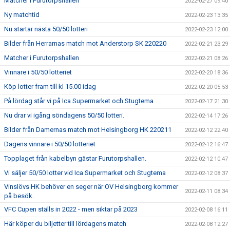
Matcher i Furutorpshallen
2022-02-27 09:40
Ny matchtid
2022-02-23 13:35
Nu startar nästa 50/50 lotteri
2022-02-23 12:00
Bilder från Herrarnas match mot Anderstorp SK 220220
2022-02-21 23:29
Matcher i Furutorpshallen
2022-02-21 08:26
Vinnare i 50/50 lotteriet
2022-02-20 18:36
Köp lotter fram till kl 15.00 idag
2022-02-20 05:53
På lördag står vi på Ica Supermarket och Stugtema
2022-02-17 21:30
Nu drar vi igång söndagens 50/50 lotteri.
2022-02-14 17:26
Bilder från Damernas match mot Helsingborg HK 220211
2022-02-12 22:40
Dagens vinnare i 50/50 lotteriet
2022-02-12 16:47
Topplaget från kabelbyn gästar Furutorpshallen.
2022-02-12 10:47
Vi säljer 50/50 lotter vid Ica Supermarket och Stugtema
2022-02-12 08:37
Vinslövs HK behöver en seger när OV Helsingborg kommer
2022-02-11 08:34
på besök.
VFC Cupen ställs in 2022 - men siktar på 2023
2022-02-08 16:11
Här köper du biljetter till lördagens match
2022-02-08 12:27