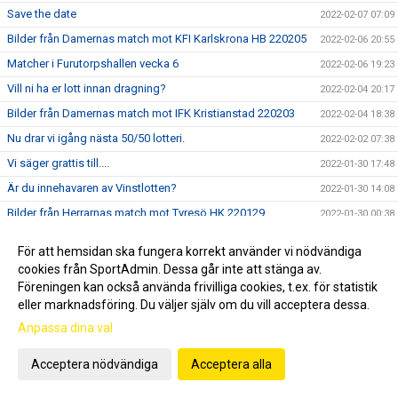
Save the date
2022-02-07 07:09
Bilder från Damernas match mot KFI Karlskrona HB 220205
2022-02-06 20:55
Matcher i Furutorpshallen vecka 6
2022-02-06 19:23
Vill ni ha er lott innan dragning?
2022-02-04 20:17
Bilder från Damernas match mot IFK Kristianstad 220203
2022-02-04 18:38
Nu drar vi igång nästa 50/50 lotteri.
2022-02-02 07:38
Vi säger grattis till....
2022-01-30 17:48
Är du innehavaren av Vinstlotten?
2022-01-30 14:08
Bilder från Herrarnas match mot Tyresö HK 220129
2022-01-30 00:38
Vinnare 50/50
2022-01-29 17:07
För att hemsidan ska fungera korrekt använder vi nödvändiga
50/50 lotter på Stugtema och Ica
2022-01-28 23:48
cookies från SportAdmin. Dessa går inte att stänga av.
Föreningen kan också använda frivilliga cookies, t.ex. för statistik
Ännu en fyrapoängsmatch för VHK mot Tyresö.
2022-01-28 08:56
eller marknadsföring. Du väljer själv om du vill acceptera dessa.
Viktig info om VFC Cupen 2022
2022-01-25 09:17
Anpassa dina val
Matcher i Furutorpshallen vecka 4
2022-01-24 18:03
Bilder från Damernas match mot HF Eslövstjejerna 220121
Acceptera nödvändiga
Acceptera alla
2022-01-23 13:18
USM i Furutorpshallen 22 januari
2022-01-22 07:56