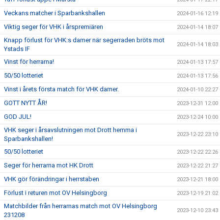
Veckans matcher i Sparbankshallen
2024-01-16 12:19
Viktig seger för VHK i årspremiären
2024-01-14 18:07
Knapp förlust för VHK:s damer när segerraden bröts mot
2024-01-14 18:03
Ystads IF
Vinst för herrarna!
2024-01-13 17:57
50/50 lotteriet
2024-01-13 17:56
Vinst i årets första match för VHK damer.
2024-01-10 22:27
GOTT NYTT ÅR!
2023-12-31 12:00
GOD JUL!
2023-12-24 10:00
VHK seger i årsavslutningen mot Drott hemma i
2023-12-22 23:10
Sparbankshallen!
50/50 lotteriet
2023-12-22 22:26
Seger för herrarna mot HK Drott
2023-12-22 21:27
VHK gör förändringar i herrstaben
2023-12-21 18:00
Förlust i returen mot OV Helsingborg
2023-12-19 21:02
Matchbilder från herrarnas match mot OV Helsingborg
2023-12-10 23:43
231208