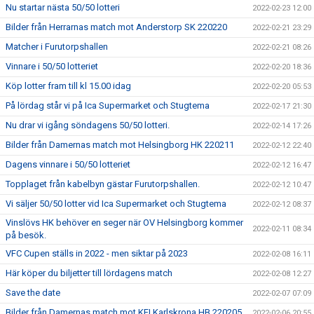
Nu startar nästa 50/50 lotteri
2022-02-23 12:00
Bilder från Herrarnas match mot Anderstorp SK 220220
2022-02-21 23:29
Matcher i Furutorpshallen
2022-02-21 08:26
Vinnare i 50/50 lotteriet
2022-02-20 18:36
Köp lotter fram till kl 15.00 idag
2022-02-20 05:53
På lördag står vi på Ica Supermarket och Stugtema
2022-02-17 21:30
Nu drar vi igång söndagens 50/50 lotteri.
2022-02-14 17:26
Bilder från Damernas match mot Helsingborg HK 220211
2022-02-12 22:40
Dagens vinnare i 50/50 lotteriet
2022-02-12 16:47
Topplaget från kabelbyn gästar Furutorpshallen.
2022-02-12 10:47
Vi säljer 50/50 lotter vid Ica Supermarket och Stugtema
2022-02-12 08:37
Vinslövs HK behöver en seger när OV Helsingborg kommer
2022-02-11 08:34
på besök.
VFC Cupen ställs in 2022 - men siktar på 2023
2022-02-08 16:11
Här köper du biljetter till lördagens match
2022-02-08 12:27
Save the date
2022-02-07 07:09
Bilder från Damernas match mot KFI Karlskrona HB 220205
2022-02-06 20:55