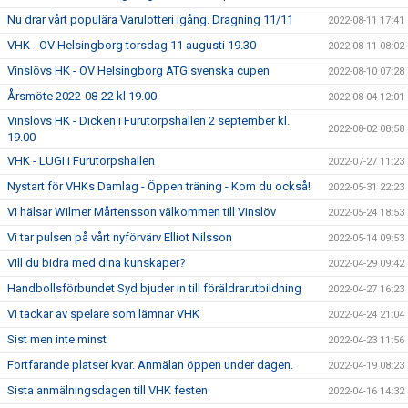
Nu drar vårt populära Varulotteri igång. Dragning 11/11
2022-08-11 17:41
VHK - OV Helsingborg torsdag 11 augusti 19.30
2022-08-11 08:02
Vinslövs HK - OV Helsingborg ATG svenska cupen
2022-08-10 07:28
Årsmöte 2022-08-22 kl 19.00
2022-08-04 12:01
Vinslövs HK - Dicken i Furutorpshallen 2 september kl.
2022-08-02 08:58
19.00
VHK - LUGI i Furutorpshallen
2022-07-27 11:23
Nystart för VHKs Damlag - Öppen träning - Kom du också!
2022-05-31 22:23
Vi hälsar Wilmer Mårtensson välkommen till Vinslöv
2022-05-24 18:53
Vi tar pulsen på vårt nyförvärv Elliot Nilsson
2022-05-14 09:53
Vill du bidra med dina kunskaper?
2022-04-29 09:42
Handbollsförbundet Syd bjuder in till föräldrarutbildning
2022-04-27 16:23
Vi tackar av spelare som lämnar VHK
2022-04-24 21:04
Sist men inte minst
2022-04-23 11:56
Fortfarande platser kvar. Anmälan öppen under dagen.
2022-04-19 08:23
Sista anmälningsdagen till VHK festen
2022-04-16 14:32