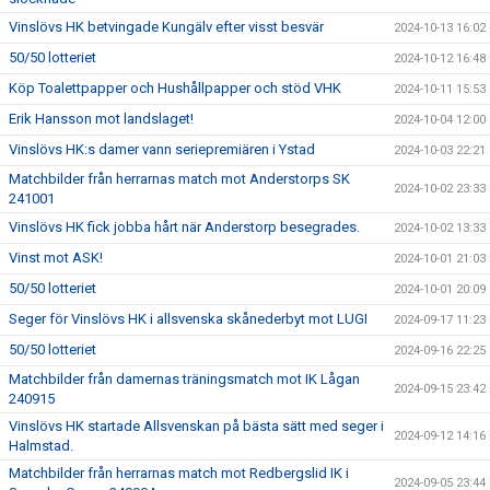
Vinslövs HK betvingade Kungälv efter visst besvär
2024-10-13 16:02
50/50 lotteriet
2024-10-12 16:48
Köp Toalettpapper och Hushållpapper och stöd VHK
2024-10-11 15:53
Erik Hansson mot landslaget!
2024-10-04 12:00
Vinslövs HK:s damer vann seriepremiären i Ystad
2024-10-03 22:21
Matchbilder från herrarnas match mot Anderstorps SK
2024-10-02 23:33
241001
Vinslövs HK fick jobba hårt när Anderstorp besegrades.
2024-10-02 13:33
Vinst mot ASK!
2024-10-01 21:03
50/50 lotteriet
2024-10-01 20:09
Seger för Vinslövs HK i allsvenska skånederbyt mot LUGI
2024-09-17 11:23
50/50 lotteriet
2024-09-16 22:25
Matchbilder från damernas träningsmatch mot IK Lågan
2024-09-15 23:42
240915
Vinslövs HK startade Allsvenskan på bästa sätt med seger i
2024-09-12 14:16
Halmstad.
Matchbilder från herrarnas match mot Redbergslid IK i
2024-09-05 23:44