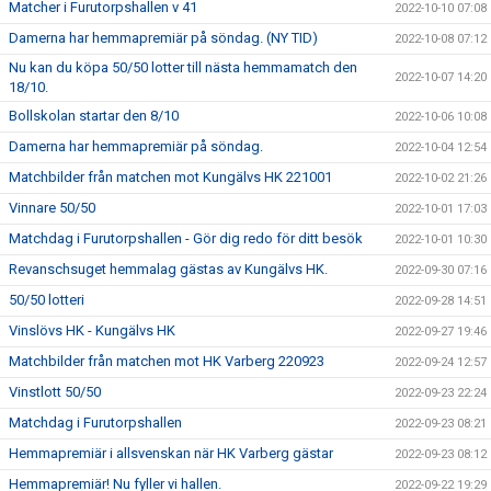
Matcher i Furutorpshallen v 41
2022-10-10 07:08
Damerna har hemmapremiär på söndag. (NY TID)
2022-10-08 07:12
Nu kan du köpa 50/50 lotter till nästa hemmamatch den
2022-10-07 14:20
18/10.
Bollskolan startar den 8/10
2022-10-06 10:08
Damerna har hemmapremiär på söndag.
2022-10-04 12:54
Matchbilder från matchen mot Kungälvs HK 221001
2022-10-02 21:26
Vinnare 50/50
2022-10-01 17:03
Matchdag i Furutorpshallen - Gör dig redo för ditt besök
2022-10-01 10:30
Revanschsuget hemmalag gästas av Kungälvs HK.
2022-09-30 07:16
50/50 lotteri
2022-09-28 14:51
Vinslövs HK - Kungälvs HK
2022-09-27 19:46
Matchbilder från matchen mot HK Varberg 220923
2022-09-24 12:57
Vinstlott 50/50
2022-09-23 22:24
Matchdag i Furutorpshallen
2022-09-23 08:21
Hemmapremiär i allsvenskan när HK Varberg gästar
2022-09-23 08:12
Hemmapremiär! Nu fyller vi hallen.
2022-09-22 19:29