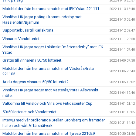
VHK på väg
2022-11-15 20:57
Matchbilder från herrarnas match mot IFK Ystad 221111
2022-11-13 13:40
Vinslövs HK jagar poäng i kommunderby mot
2022-11-13 05:40
Hässleholm/Bjärnum
Supporterbuss till Karlskrona
2022-11-12 09:47
Vinnare i Varulotteriet
2022-11-11 20:50
Vinslövs HK jagar seger i skånskt ”mårtensderby” mot IFK
2022-11-11 07:40
Ystad.
Grattis till vinnaren i 50/50 lotteriet.
2022-11-09 07:38
Matchbilder från herrarnas match mot Västerås/Irsta
2022-11-06 23:43
221105
Är du dagens vinnare i 50/50 lotteriet?
2022-11-05 19:02
Vinslövs HK jagar seger mot Västerås/Irsta i Allsvenskt
2022-11-04 12:46
möte.
Välkomna till Vinslöv och Vinslövs Fritidscenter Cup
2022-11-01 21:12
50/50 lotteriet och Varulotteriet
2022-11-01 19:05
Intervju med vår ordförande Stellan Grönberg om framtiden,
2022-10-31 14:42
hallen och vårt Affärsnätverk
Matchbilder från herrarnas match mot Tyresö 221029
2022-10-30 21:56