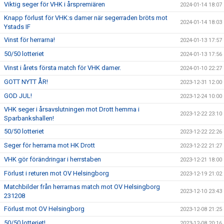
Viktig seger för VHK i årspremiären
2024-01-14 18:07
Knapp förlust för VHK:s damer när segerraden bröts mot
2024-01-14 18:03
Ystads IF
Vinst för herrarna!
2024-01-13 17:57
50/50 lotteriet
2024-01-13 17:56
Vinst i årets första match för VHK damer.
2024-01-10 22:27
GOTT NYTT ÅR!
2023-12-31 12:00
GOD JUL!
2023-12-24 10:00
VHK seger i årsavslutningen mot Drott hemma i
2023-12-22 23:10
Sparbankshallen!
50/50 lotteriet
2023-12-22 22:26
Seger för herrarna mot HK Drott
2023-12-22 21:27
VHK gör förändringar i herrstaben
2023-12-21 18:00
Förlust i returen mot OV Helsingborg
2023-12-19 21:02
Matchbilder från herrarnas match mot OV Helsingborg
2023-12-10 23:43
231208
Förlust mot OV Helsingborg
2023-12-08 21:25
50/50 lotteriet!
2023-12-08 20:16