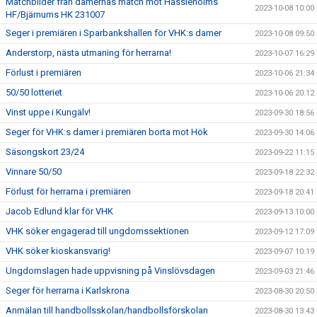
Matchbilder från damernas match mot Hässleholms
2023-10-08 10:00
HF/Bjärnums HK 231007
Seger i premiären i Sparbankshallen för VHK:s damer
2023-10-08 09:50
Anderstorp, nästa utmaning för herrarna!
2023-10-07 16:29
Förlust i premiären
2023-10-06 21:34
50/50 lotteriet
2023-10-06 20:12
Vinst uppe i Kungälv!
2023-09-30 18:56
Seger för VHK:s damer i premiären borta mot Hök
2023-09-30 14:06
Säsongskort 23/24
2023-09-22 11:15
Vinnare 50/50
2023-09-18 22:32
Förlust för herrarna i premiären
2023-09-18 20:41
Jacob Edlund klar för VHK
2023-09-13 10:00
VHK söker engagerad till ungdomssektionen
2023-09-12 17:09
VHK söker kioskansvarig!
2023-09-07 10:19
Ungdomslagen hade uppvisning på Vinslövsdagen
2023-09-03 21:46
Seger för herrarna i Karlskrona
2023-08-30 20:50
Anmälan till handbollsskolan/handbollsförskolan
2023-08-30 13:43