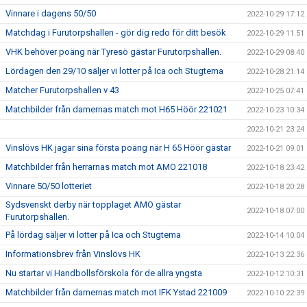
Vinnare i dagens 50/50
2022-10-29 17:12
Matchdag i Furutorpshallen - gör dig redo för ditt besök
2022-10-29 11:51
VHK behöver poäng när Tyresö gästar Furutorpshallen.
2022-10-29 08:40
Lördagen den 29/10 säljer vi lotter på Ica och Stugtema
2022-10-28 21:14
Matcher Furutorpshallen v 43
2022-10-25 07:41
Matchbilder från damernas match mot H65 Höör 221021
2022-10-23 10:34
2022-10-21 23:24
Vinslövs HK jagar sina första poäng när H 65 Höör gästar
2022-10-21 09:01
Matchbilder från herrarnas match mot AMO 221018
2022-10-18 23:42
Vinnare 50/50 lotteriet
2022-10-18 20:28
Sydsvenskt derby när topplaget AMO gästar
2022-10-18 07:00
Furutorpshallen.
På lördag säljer vi lotter på Ica och Stugtema
2022-10-14 10:04
Informationsbrev från Vinslövs HK
2022-10-13 22:36
Nu startar vi Handbollsförskola för de allra yngsta
2022-10-12 10:31
Matchbilder från damernas match mot IFK Ystad 221009
2022-10-10 22:39