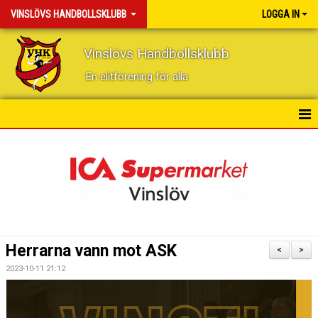
VINSLÖVS HANDBOLLSKLUBB
LOGGA IN
Vinslövs Handbollsklubb
En elitförening för alla
HEM
NYHETER
KONTAKT
KALENDER
Herrarna vann mot ASK
<
>
BILDGALLERI
2023-10-11 21:12
DOKUMENT