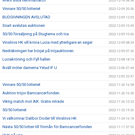
Årets sista hemmamatch
2022-12-16 08:36
Vinnare 50/50 lotteriet
2022-12-09 20:36
BUDGIVNINGEN AVSLUTAD
2022-12-09 12:03
Snart avslutas auktionen
2022-12-09 10:49
50/50 försäljning på Stugtema och Ica
2022-12-09 10:06
Vinslövs HK vill kröna Lucia med ytterligare en seger
2022-12-09 08:24
Nedräkningen har börjat på tröjauktionen.
2022-12-09 07:26
Luciakröning och Fyll hallen
2022-12-08 18:14
Ikväll möter damerna Ystad IF U
2022-12-06 07:44
2022-12-05 22:47
Vinnare 50/50 lotteriet
2022-11-26 16:58
Auktion tröjor Barncancerfonden.
2022-11-26 16:30
Viktig match mot AIK. Gratis inträde
2022-11-26 10:23
50/50 lotteriet
2022-11-25 19:26
Vi välkomnar Dalibor Doder till Vinslövs HK
2022-11-24 16:18
Nästa 50/50 lotteri till förmån för Barncancerfonden
2022-11-17 07:55