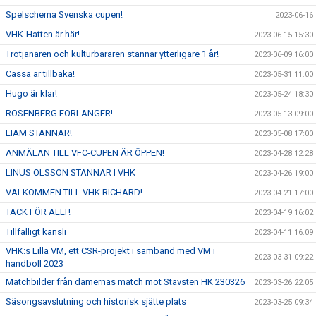
Spelschema Svenska cupen!
2023-06-16
VHK-Hatten är här!
2023-06-15 15:30
Trotjänaren och kulturbäraren stannar ytterligare 1 år!
2023-06-09 16:00
Cassa är tillbaka!
2023-05-31 11:00
Hugo är klar!
2023-05-24 18:30
ROSENBERG FÖRLÄNGER!
2023-05-13 09:00
LIAM STANNAR!
2023-05-08 17:00
ANMÄLAN TILL VFC-CUPEN ÄR ÖPPEN!
2023-04-28 12:28
LINUS OLSSON STANNAR I VHK
2023-04-26 19:00
VÄLKOMMEN TILL VHK RICHARD!
2023-04-21 17:00
TACK FÖR ALLT!
2023-04-19 16:02
Tillfälligt kansli
2023-04-11 16:09
VHK:s Lilla VM, ett CSR-projekt i samband med VM i
2023-03-31 09:22
handboll 2023
Matchbilder från damernas match mot Stavsten HK 230326
2023-03-26 22:05
Säsongsavslutning och historisk sjätte plats
2023-03-25 09:34