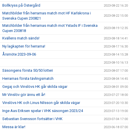
Bollkryss på Östergård
2023-08-22 16:20
Matchbilder från herrarnas match mot HF Karlskrona i
2023-08-22 15:00
Svenska Cupen 230821
Matchbilder från herrarnas match mot Ystads IF i Svenska
2023-08-19 12:35
Cupen 230818
Kvällens match sänds!
2023-08-18 14:41
Ny lagkapten för herrarna!
2023-08-17 16:30
Årsmöte 2023-09-06
2023-08-14 15:28
2023-08-10 16:13
Säsongens första 50/50 lotteri
2023-08-07 17:00
Herrarnas första tävlingsmatch
2023-08-04 14:45
Gegaj och Vinslövs HK går skilda vägar
2023-08-01 09:00
Mr Vinslöv gör ännu ett år!
2023-07-27 18:00
Vinslövs HK och Linus Nilsson går skilda vägar
2023-07-20 10:30
Inge Aas Eriksen spelar i VHK säsongen 2023/24
2023-07-13 19:00
Sebastian Svensson fortsätter i VHK
2023-07-04 17:00
Messa är klar!
2023-06-18 07:00