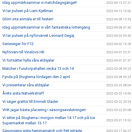
Idag uppmärksammar vi matchdagsgänget!
2022-04-15 07:21
Vi tar pulsen på Liam Kjellman
2022-04-13 15:06
Glöm inte anmäla er till festen!
2022-04-08 12:33
Idag uppmärksammar vi vårt fantastiska lotterigäng
2022-04-08 07:46
Vi tar pulsen på nyförvärvet Leonard Gegaj
2022-04-03 09:30
Serieseger för F12
2022-04-02 14:28
Nyförvärv till Vinslövs HK
2022-04-01 23:31
Vi fortsätter hylla våra eldsjälar
2022-04-01 07:37
Matcher i Furutorpshallen vecka 13 och 14
2022-03-28 09:23
Fynda på Stugtema lördagen den 2 april
2022-03-28 09:23
Vi presenterar våra eldsjälar
2022-03-25 08:04
Årets sista Nätverksträff
2022-03-23 14:00
Vi säger grattis till Emmeli Glader
2022-03-22 20:59
VHK jagar bästa placering i säsongsavslutningen.
2022-03-22 09:08
Vi sitter på Stugtema i morgon mellan 14-17 och på Ica
2022-03-21 19:55
Supermarket mellan 13-17.
Säsongens sista hemmamatch och fritt inträde
2022-03-17 06:27