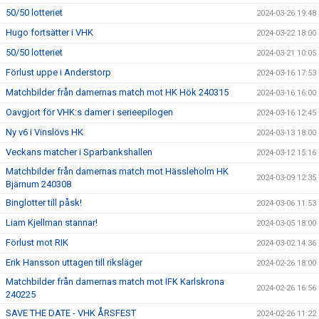
50/50 lotteriet
2024-03-26 19:48
Hugo fortsätter i VHK
2024-03-22 18:00
50/50 lotteriet
2024-03-21 10:05
Förlust uppe i Anderstorp
2024-03-16 17:53
Matchbilder från damernas match mot HK Hök 240315
2024-03-16 16:00
Oavgjort för VHK:s damer i serieepilogen
2024-03-16 12:45
Ny v6 i Vinslövs HK
2024-03-13 18:00
Veckans matcher i Sparbankshallen
2024-03-12 15:16
Matchbilder från damernas match mot Hässleholm HK
2024-03-09 12:35
Bjärnum 240308
Binglotter till påsk!
2024-03-06 11:53
Liam Kjellman stannar!
2024-03-05 18:00
Förlust mot RIK
2024-03-02 14:36
Erik Hansson uttagen till riksläger
2024-02-26 18:00
Matchbilder från damernas match mot IFK Karlskrona
2024-02-26 16:56
240225
SAVE THE DATE - VHK ÅRSFEST
2024-02-26 11:22