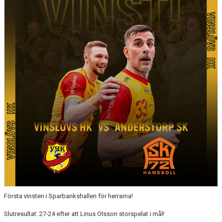
MATCHER
LÄNKAR
BLI MEDLEM!
VFC CUPEN
VHK SOCIALA MEDIER
VHK SHOP
TEAM 500
HERRARNAS RESULTAT & TABELL
DAMERNAS RESULTAT & TABELL
Första vinsten i Sparbankshallen för herrarna!
Slutresultat: 27-24 efter att Linus Olsson storspelat i mål!