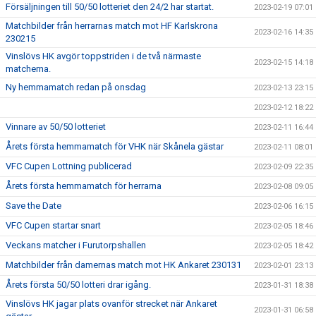
Försäljningen till 50/50 lotteriet den 24/2 har startat.
2023-02-19 07:01
Matchbilder från herrarnas match mot HF Karlskrona
2023-02-16 14:35
230215
Vinslövs HK avgör toppstriden i de två närmaste
2023-02-15 14:18
matcherna.
Ny hemmamatch redan på onsdag
2023-02-13 23:15
2023-02-12 18:22
Vinnare av 50/50 lotteriet
2023-02-11 16:44
Årets första hemmamatch för VHK när Skånela gästar
2023-02-11 08:01
VFC Cupen Lottning publicerad
2023-02-09 22:35
Årets första hemmamatch för herrarna
2023-02-08 09:05
Save the Date
2023-02-06 16:15
VFC Cupen startar snart
2023-02-05 18:46
Veckans matcher i Furutorpshallen
2023-02-05 18:42
Matchbilder från damernas match mot HK Ankaret 230131
2023-02-01 23:13
Årets första 50/50 lotteri drar igång.
2023-01-31 18:38
Vinslövs HK jagar plats ovanför strecket när Ankaret
2023-01-31 06:58