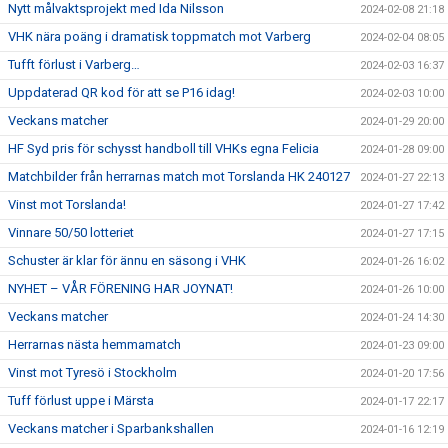
Nytt målvaktsprojekt med Ida Nilsson
2024-02-08 21:18
VHK nära poäng i dramatisk toppmatch mot Varberg
2024-02-04 08:05
Tufft förlust i Varberg…
2024-02-03 16:37
Uppdaterad QR kod för att se P16 idag!
2024-02-03 10:00
Veckans matcher
2024-01-29 20:00
HF Syd pris för schysst handboll till VHKs egna Felicia
2024-01-28 09:00
Matchbilder från herrarnas match mot Torslanda HK 240127
2024-01-27 22:13
Vinst mot Torslanda!
2024-01-27 17:42
Vinnare 50/50 lotteriet
2024-01-27 17:15
Schuster är klar för ännu en säsong i VHK
2024-01-26 16:02
NYHET – VÅR FÖRENING HAR JOYNAT!
2024-01-26 10:00
Veckans matcher
2024-01-24 14:30
Herrarnas nästa hemmamatch
2024-01-23 09:00
Vinst mot Tyresö i Stockholm
2024-01-20 17:56
Tuff förlust uppe i Märsta
2024-01-17 22:17
Veckans matcher i Sparbankshallen
2024-01-16 12:19