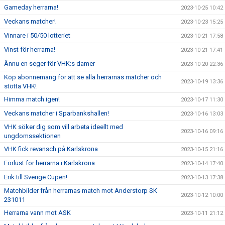
Gameday herrarna!
2023-10-25 10:42
Veckans matcher!
2023-10-23 15:25
Vinnare i 50/50 lotteriet
2023-10-21 17:58
Vinst för herrarna!
2023-10-21 17:41
Ännu en seger för VHK:s damer
2023-10-20 22:36
Köp abonnemang för att se alla herrarnas matcher och
2023-10-19 13:36
stötta VHK!
Himma match igen!
2023-10-17 11:30
Veckans matcher i Sparbankshallen!
2023-10-16 13:03
VHK söker dig som vill arbeta ideellt med
2023-10-16 09:16
ungdomssektionen
VHK fick revansch på Karlskrona
2023-10-15 21:16
Förlust för herrarna i Karlskrona
2023-10-14 17:40
Erik till Sverige Cupen!
2023-10-13 17:38
Matchbilder från herrarnas match mot Anderstorp SK
2023-10-12 10:00
231011
Herrarna vann mot ASK
2023-10-11 21:12