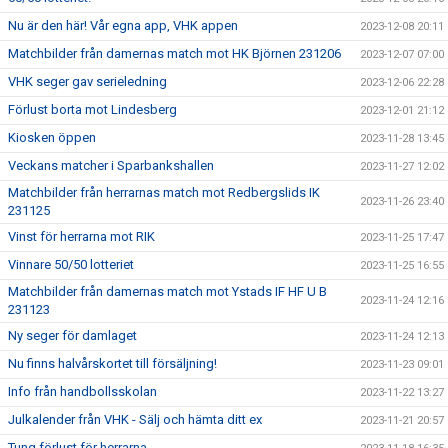
Nu är den här! Vår egna app, VHK appen
2023-12-08 20:11
Matchbilder från damernas match mot HK Björnen 231206
2023-12-07 07:00
VHK seger gav serieledning
2023-12-06 22:28
Förlust borta mot Lindesberg
2023-12-01 21:12
Kiosken öppen
2023-11-28 13:45
Veckans matcher i Sparbankshallen
2023-11-27 12:02
Matchbilder från herrarnas match mot Redbergslids IK
2023-11-26 23:40
231125
Vinst för herrarna mot RIK
2023-11-25 17:47
Vinnare 50/50 lotteriet
2023-11-25 16:55
Matchbilder från damernas match mot Ystads IF HF U B
2023-11-24 12:16
231123
Ny seger för damlaget
2023-11-24 12:13
Nu finns halvårskortet till försäljning!
2023-11-23 09:01
Info från handbollsskolan
2023-11-22 13:27
Julkalender från VHK - Sälj och hämta ditt ex
2023-11-21 20:57
Tung förlust för herrarna