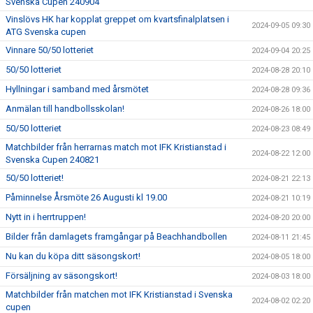
Svenska Cupen 240904
Vinslövs HK har kopplat greppet om kvartsfinalplatsen i
2024-09-05 09:30
ATG Svenska cupen
Vinnare 50/50 lotteriet
2024-09-04 20:25
50/50 lotteriet
2024-08-28 20:10
Hyllningar i samband med årsmötet
2024-08-28 09:36
Anmälan till handbollsskolan!
2024-08-26 18:00
50/50 lotteriet
2024-08-23 08:49
Matchbilder från herrarnas match mot IFK Kristianstad i
2024-08-22 12:00
Svenska Cupen 240821
50/50 lotteriet!
2024-08-21 22:13
Påminnelse Årsmöte 26 Augusti kl 19.00
2024-08-21 10:19
Nytt in i herrtruppen!
2024-08-20 20:00
Bilder från damlagets framgångar på Beachhandbollen
2024-08-11 21:45
Nu kan du köpa ditt säsongskort!
2024-08-05 18:00
Försäljning av säsongskort!
2024-08-03 18:00
Matchbilder från matchen mot IFK Kristianstad i Svenska
2024-08-02 02:20
cupen