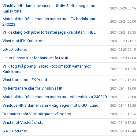
Vinslövs HK damer avancerar till div. 3 efter seger mot
2024-02-26 08:16
Karlskrona
Matchbilder från herrarnas match mot IFK Karlskrona
2024-02-24 23:00
240223
VHK i klang och jubel fortsätter jaga kvalplats till HBL
2024-02-24 12:35
Vinst mot IFK Karlskrona
2024-02-23 21:27
50/50 lotteriet
2024-02-23 20:15
Linus Olsson klar för ännu ett år i VHK
2024-02-20 17:00
VHK tog två poäng i Ystad - toppmatch väntar mot
2024-02-18 10:25
Karlskrona
Vinst borta mot IFK Ystad
2024-02-17 16:34
Ny herrtränare klar för Vinslövs HK!
2024-02-14 19:00
Matchbilder från herrarnas match mot VästeråsIrsta 240210
2024-02-11 23:08
Vinslövs HK:s damer vann viktig seger mot LIGU i Lund.
2024-02-11 15:20
Dramatiskt när VHK bärgade två poäng
2024-02-11 15:16
Vinst mot VästeråsIrsta
2024-02-10 17:53
50/50 lotteriet
2024-02-10 17:40