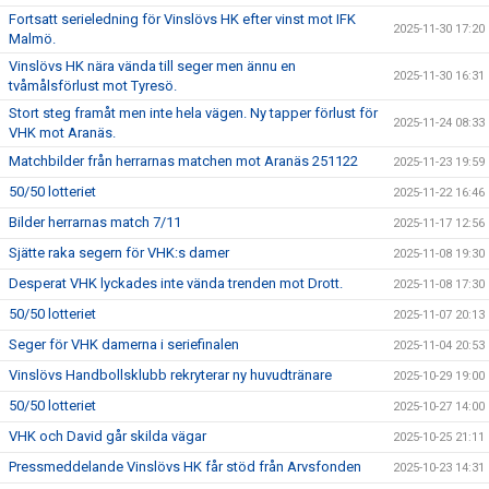
Fortsatt serieledning för Vinslövs HK efter vinst mot IFK
2025-11-30 17:20
Malmö.
Vinslövs HK nära vända till seger men ännu en
2025-11-30 16:31
tvåmålsförlust mot Tyresö.
Stort steg framåt men inte hela vägen. Ny tapper förlust för
2025-11-24 08:33
VHK mot Aranäs.
Matchbilder från herrarnas matchen mot Aranäs 251122
2025-11-23 19:59
50/50 lotteriet
2025-11-22 16:46
Bilder herrarnas match 7/11
2025-11-17 12:56
Sjätte raka segern för VHK:s damer
2025-11-08 19:30
Desperat VHK lyckades inte vända trenden mot Drott.
2025-11-08 17:30
50/50 lotteriet
2025-11-07 20:13
Seger för VHK damerna i seriefinalen
2025-11-04 20:53
Vinslövs Handbollsklubb rekryterar ny huvudtränare
2025-10-29 19:00
50/50 lotteriet
2025-10-27 14:00
VHK och David går skilda vägar
2025-10-25 21:11
Pressmeddelande Vinslövs HK får stöd från Arvsfonden
2025-10-23 14:31