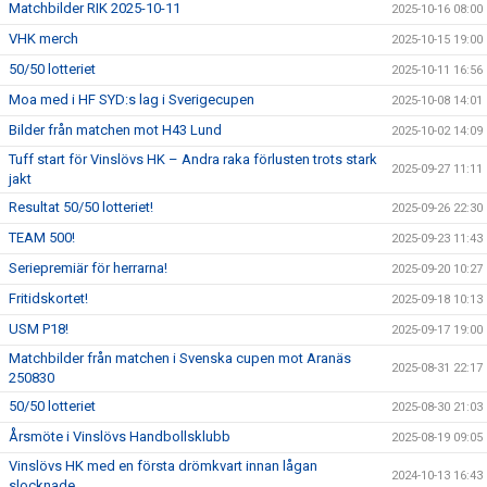
Matchbilder RIK 2025-10-11
2025-10-16 08:00
VHK merch
2025-10-15 19:00
50/50 lotteriet
2025-10-11 16:56
Moa med i HF SYD:s lag i Sverigecupen
2025-10-08 14:01
Bilder från matchen mot H43 Lund
2025-10-02 14:09
Tuff start för Vinslövs HK – Andra raka förlusten trots stark
2025-09-27 11:11
jakt
Resultat 50/50 lotteriet!
2025-09-26 22:30
TEAM 500!
2025-09-23 11:43
Seriepremiär för herrarna!
2025-09-20 10:27
Fritidskortet!
2025-09-18 10:13
USM P18!
2025-09-17 19:00
Matchbilder från matchen i Svenska cupen mot Aranäs
2025-08-31 22:17
250830
50/50 lotteriet
2025-08-30 21:03
Årsmöte i Vinslövs Handbollsklubb
2025-08-19 09:05
Vinslövs HK med en första drömkvart innan lågan
2024-10-13 16:43
slocknade