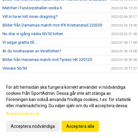
Matcher i Furutorpshallen vecka 6
2022-02-06 19:23
Vill ni ha er lott innan dragning?
2022-02-04 20:17
Bilder från Damernas match mot IFK Kristianstad 220203
2022-02-04 18:38
Nu drar vi igång nästa 50/50 lotteri.
2022-02-02 07:38
Vi säger grattis till....
2022-01-30 17:48
Är du innehavaren av Vinstlotten?
2022-01-30 14:08
Bilder från Herrarnas match mot Tyresö HK 220129
2022-01-30 00:38
Vinnare 50/50
2022-01-29 17:07
50/50 lotter på Stugtema och Ica
2022-01-28 23:48
Ännu en fyrapoängsmatch för VHK mot Tyresö.
2022-01-28 08:56
För att hemsidan ska fungera korrekt använder vi nödvändiga
cookies från SportAdmin. Dessa går inte att stänga av.
Viktig info om VFC Cupen 2022
2022-01-25 09:17
Föreningen kan också använda frivilliga cookies, t.ex. för statistik
Matcher i Furutorpshallen vecka 4
2022-01-24 18:03
eller marknadsföring. Du väljer själv om du vill acceptera dessa.
Bilder från Damernas match mot HF Eslövstjejerna 220121
2022-01-23 13:18
Anpassa dina val
USM i Furutorpshallen 22 januari
2022-01-22 07:56
Acceptera nödvändiga
Acceptera alla
Nu drar nästa 50/50 lotteri igång
2022-01-19 17:21
Matcher i Furutorpshallen vecka 3
2022-01-18 07:13