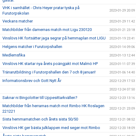
gästar.
VHK i samhället - Chris Heyer pratar tyska på
2023-01-29 20:09
Furutorpskolan
Veckans matcher
2023-01-29 11:42
Matchbilder från damernas match mot Ligu 230120
2023-01-21 23:18
Vinslövs HK fortsätter jaga segrar på hemmaplan mot LIGU
2023-01-19 23:41
Helgens matcher i Furutorpshallen
2023-01-14 09:06
Medlemsfika
2023-01-13 12:44
Vinslövs HK startar nya årets poängjakt mot Malmö HP
2023-01-11 07:39
Tränarutbildning i Furutorpshallen den 7 och 8 januari!
2023-01-06 14:40
Informationsbrev och Gott Nytt År
2022-12-29 17:53
2022-12-24 07:50
Saknar ni Bingolotter till Uppesittarkvällen?
2022-12-23 13:16
Matchbilder från herrarnas match mot Rimbo HK Roslagen
2022-12-21 23:09
221221
Sista hemmamatchen och årets sista 50/50
2022-12-21 08:52
Vinslövs HK ger bästa julklappen med seger mot Rimbo
2022-12-20 18:09