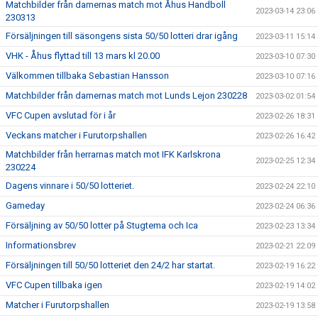
Matchbilder från damernas match mot Åhus Handboll
2023-03-14 23:06
230313
Försäljningen till säsongens sista 50/50 lotteri drar igång
2023-03-11 15:14
VHK - Åhus flyttad till 13 mars kl 20.00
2023-03-10 07:30
Välkommen tillbaka Sebastian Hansson
2023-03-10 07:16
Matchbilder från damernas match mot Lunds Lejon 230228
2023-03-02 01:54
VFC Cupen avslutad för i år
2023-02-26 18:31
Veckans matcher i Furutorpshallen
2023-02-26 16:42
Matchbilder från herrarnas match mot IFK Karlskrona
2023-02-25 12:34
230224
Dagens vinnare i 50/50 lotteriet.
2023-02-24 22:10
Gameday
2023-02-24 06:36
Försäljning av 50/50 lotter på Stugtema och Ica
2023-02-23 13:34
Informationsbrev
2023-02-21 22:09
Försäljningen till 50/50 lotteriet den 24/2 har startat.
2023-02-19 16:22
VFC Cupen tillbaka igen
2023-02-19 14:02
Matcher i Furutorpshallen
2023-02-19 13:58