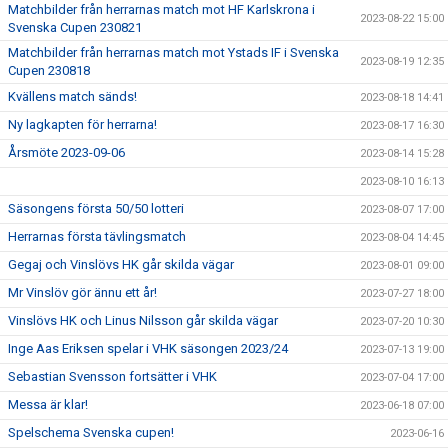
Matchbilder från herrarnas match mot HF Karlskrona i
2023-08-22 15:00
Svenska Cupen 230821
Matchbilder från herrarnas match mot Ystads IF i Svenska
2023-08-19 12:35
Cupen 230818
Kvällens match sänds!
2023-08-18 14:41
Ny lagkapten för herrarna!
2023-08-17 16:30
Årsmöte 2023-09-06
2023-08-14 15:28
2023-08-10 16:13
Säsongens första 50/50 lotteri
2023-08-07 17:00
Herrarnas första tävlingsmatch
2023-08-04 14:45
Gegaj och Vinslövs HK går skilda vägar
2023-08-01 09:00
Mr Vinslöv gör ännu ett år!
2023-07-27 18:00
Vinslövs HK och Linus Nilsson går skilda vägar
2023-07-20 10:30
Inge Aas Eriksen spelar i VHK säsongen 2023/24
2023-07-13 19:00
Sebastian Svensson fortsätter i VHK
2023-07-04 17:00
Messa är klar!
2023-06-18 07:00
Spelschema Svenska cupen!
2023-06-16