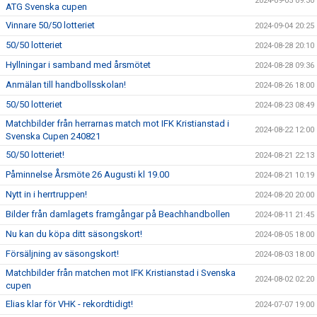
2024-09-05 09:30
ATG Svenska cupen
Vinnare 50/50 lotteriet
2024-09-04 20:25
50/50 lotteriet
2024-08-28 20:10
Hyllningar i samband med årsmötet
2024-08-28 09:36
Anmälan till handbollsskolan!
2024-08-26 18:00
50/50 lotteriet
2024-08-23 08:49
Matchbilder från herrarnas match mot IFK Kristianstad i
2024-08-22 12:00
Svenska Cupen 240821
50/50 lotteriet!
2024-08-21 22:13
Påminnelse Årsmöte 26 Augusti kl 19.00
2024-08-21 10:19
Nytt in i herrtruppen!
2024-08-20 20:00
Bilder från damlagets framgångar på Beachhandbollen
2024-08-11 21:45
Nu kan du köpa ditt säsongskort!
2024-08-05 18:00
Försäljning av säsongskort!
2024-08-03 18:00
Matchbilder från matchen mot IFK Kristianstad i Svenska
2024-08-02 02:20
cupen
Elias klar för VHK - rekordtidigt!
2024-07-07 19:00