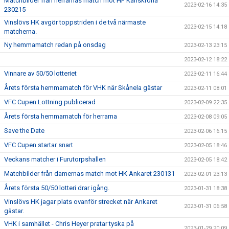
Matchbilder från herrarnas match mot HF Karlskrona
2023-02-16 14:35
230215
Vinslövs HK avgör toppstriden i de två närmaste
2023-02-15 14:18
matcherna.
Ny hemmamatch redan på onsdag
2023-02-13 23:15
2023-02-12 18:22
Vinnare av 50/50 lotteriet
2023-02-11 16:44
Årets första hemmamatch för VHK när Skånela gästar
2023-02-11 08:01
VFC Cupen Lottning publicerad
2023-02-09 22:35
Årets första hemmamatch för herrarna
2023-02-08 09:05
Save the Date
2023-02-06 16:15
VFC Cupen startar snart
2023-02-05 18:46
Veckans matcher i Furutorpshallen
2023-02-05 18:42
Matchbilder från damernas match mot HK Ankaret 230131
2023-02-01 23:13
Årets första 50/50 lotteri drar igång.
2023-01-31 18:38
Vinslövs HK jagar plats ovanför strecket när Ankaret
2023-01-31 06:58
gästar.
VHK i samhället - Chris Heyer pratar tyska på
2023-01-29 20:09