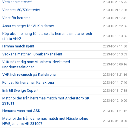
Veckans matcher!
2023-10-23 15:25
Vinnare i 50/50 lotteriet
2023-10-21 17:58
Vinst för herrarna!
2023-10-21 17:41
Ännu en seger för VHK:s damer
2023-10-20 22:36
Köp abonnemang för att se alla herrarnas matcher och
2023-10-19 13:36
stötta VHK!
Himma match igen!
2023-10-17 11:30
Veckans matcher i Sparbankshallen!
2023-10-16 13:03
VHK söker dig som vill arbeta ideellt med
2023-10-16 09:16
ungdomssektionen
VHK fick revansch på Karlskrona
2023-10-15 21:16
Förlust för herrarna i Karlskrona
2023-10-14 17:40
Erik till Sverige Cupen!
2023-10-13 17:38
Matchbilder från herrarnas match mot Anderstorp SK
2023-10-12 10:00
231011
Herrarna vann mot ASK
2023-10-11 21:12
Matchbilder från damernas match mot Hässleholms
2023-10-08 10:00
HF/Bjärnums HK 231007