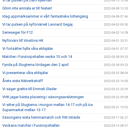
Vi tar pulsen på Liam Kjellman
2022-04-13 15:06
Glöm inte anmäla er till festen!
2022-04-08 12:33
Idag uppmärksammar vi vårt fantastiska lotterigäng
2022-04-08 07:46
Vi tar pulsen på nyförvärvet Leonard Gegaj
2022-04-03 09:30
Serieseger för F12
2022-04-02 14:28
Nyförvärv till Vinslövs HK
2022-04-01 23:31
Vi fortsätter hylla våra eldsjälar
2022-04-01 07:37
Matcher i Furutorpshallen vecka 13 och 14
2022-03-28 09:23
Fynda på Stugtema lördagen den 2 april
2022-03-28 09:23
Vi presenterar våra eldsjälar
2022-03-25 08:04
Årets sista Nätverksträff
2022-03-23 14:00
Vi säger grattis till Emmeli Glader
2022-03-22 20:59
VHK jagar bästa placering i säsongsavslutningen.
2022-03-22 09:08
Vi sitter på Stugtema i morgon mellan 14-17 och på Ica
2022-03-21 19:55
Supermarket mellan 13-17.
Säsongens sista hemmamatch och fritt inträde
2022-03-17 06:27
Veckans matcher i Furutorpshallen
2022-03-14 08:57