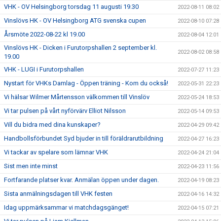
VHK - OV Helsingborg torsdag 11 augusti 19.30
2022-08-11 08:02
Vinslövs HK - OV Helsingborg ATG svenska cupen
2022-08-10 07:28
Årsmöte 2022-08-22 kl 19.00
2022-08-04 12:01
Vinslövs HK - Dicken i Furutorpshallen 2 september kl.
2022-08-02 08:58
19.00
VHK - LUGI i Furutorpshallen
2022-07-27 11:23
Nystart för VHKs Damlag - Öppen träning - Kom du också!
2022-05-31 22:23
Vi hälsar Wilmer Mårtensson välkommen till Vinslöv
2022-05-24 18:53
Vi tar pulsen på vårt nyförvärv Elliot Nilsson
2022-05-14 09:53
Vill du bidra med dina kunskaper?
2022-04-29 09:42
Handbollsförbundet Syd bjuder in till föräldrarutbildning
2022-04-27 16:23
Vi tackar av spelare som lämnar VHK
2022-04-24 21:04
Sist men inte minst
2022-04-23 11:56
Fortfarande platser kvar. Anmälan öppen under dagen.
2022-04-19 08:23
Sista anmälningsdagen till VHK festen
2022-04-16 14:32
Idag uppmärksammar vi matchdagsgänget!
2022-04-15 07:21