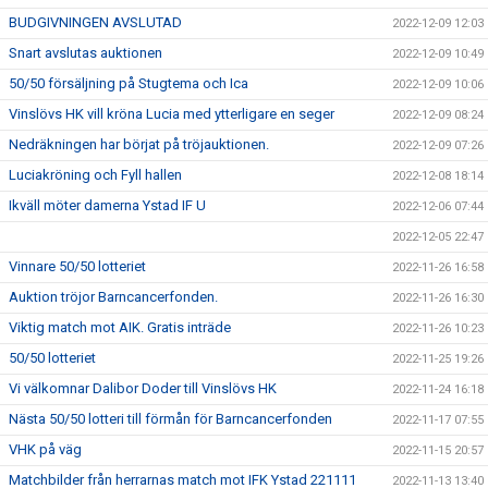
BUDGIVNINGEN AVSLUTAD
2022-12-09 12:03
Snart avslutas auktionen
2022-12-09 10:49
50/50 försäljning på Stugtema och Ica
2022-12-09 10:06
Vinslövs HK vill kröna Lucia med ytterligare en seger
2022-12-09 08:24
Nedräkningen har börjat på tröjauktionen.
2022-12-09 07:26
Luciakröning och Fyll hallen
2022-12-08 18:14
Ikväll möter damerna Ystad IF U
2022-12-06 07:44
2022-12-05 22:47
Vinnare 50/50 lotteriet
2022-11-26 16:58
Auktion tröjor Barncancerfonden.
2022-11-26 16:30
Viktig match mot AIK. Gratis inträde
2022-11-26 10:23
50/50 lotteriet
2022-11-25 19:26
Vi välkomnar Dalibor Doder till Vinslövs HK
2022-11-24 16:18
Nästa 50/50 lotteri till förmån för Barncancerfonden
2022-11-17 07:55
VHK på väg
2022-11-15 20:57
Matchbilder från herrarnas match mot IFK Ystad 221111
2022-11-13 13:40