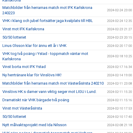
Karlskrona
Matchbilder från herrarnas match mot IFK Karlskrona
2024-02-24 23:00
240223
VHK i klang och jubel fortsätter jaga kvalplats till HBL
2024-02-24 12:35
Vinst mot IFK Karlskrona
2024-02-23 21:27
50/50 lotteriet
2024-02-23 20:15
Linus Olsson klar för ännu ett år i VHK
2024-02-20 17:00
VHK tog två poäng i Ystad - toppmatch väntar mot
2024-02-18 10:25
Karlskrona
Vinst borta mot IFK Ystad
2024-02-17 16:34
Ny herrtränare klar för Vinslövs HK!
2024-02-14 19:00
Matchbilder från herrarnas match mot VästeråsIrsta 240210
2024-02-11 23:08
Vinslövs HK:s damer vann viktig seger mot LIGU i Lund.
2024-02-11 15:20
Dramatiskt när VHK bärgade två poäng
2024-02-11 15:16
Vinst mot VästeråsIrsta
2024-02-10 17:53
50/50 lotteriet
2024-02-10 17:40
Nytt målvaktsprojekt med Ida Nilsson
2024-02-08 21:18