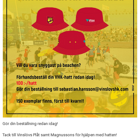
MATCHER
LÄNKAR
BLI MEDLEM!
VFC CUPEN
VHK SOCIALA MEDIER
VHK SHOP
TEAM 500
HERRARNAS RESULTAT & TABELL
DAMERNAS RESULTAT & TABELL
Gör din beställning redan idag!
Tack till Vinslövs Plåt samt Magnussons för hjälpen med hatten!