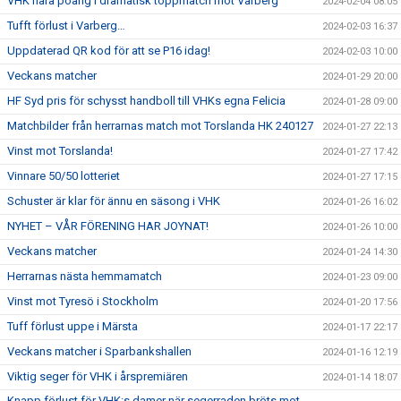
VHK nära poäng i dramatisk toppmatch mot Varberg
2024-02-04 08:05
Tufft förlust i Varberg…
2024-02-03 16:37
Uppdaterad QR kod för att se P16 idag!
2024-02-03 10:00
Veckans matcher
2024-01-29 20:00
HF Syd pris för schysst handboll till VHKs egna Felicia
2024-01-28 09:00
Matchbilder från herrarnas match mot Torslanda HK 240127
2024-01-27 22:13
Vinst mot Torslanda!
2024-01-27 17:42
Vinnare 50/50 lotteriet
2024-01-27 17:15
Schuster är klar för ännu en säsong i VHK
2024-01-26 16:02
NYHET – VÅR FÖRENING HAR JOYNAT!
2024-01-26 10:00
Veckans matcher
2024-01-24 14:30
Herrarnas nästa hemmamatch
2024-01-23 09:00
Vinst mot Tyresö i Stockholm
2024-01-20 17:56
Tuff förlust uppe i Märsta
2024-01-17 22:17
Veckans matcher i Sparbankshallen
2024-01-16 12:19
Viktig seger för VHK i årspremiären
2024-01-14 18:07
Knapp förlust för VHK:s damer när segerraden bröts mot