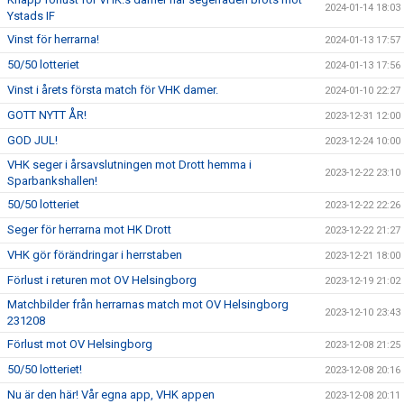
2024-01-14 18:03
Ystads IF
Vinst för herrarna!
2024-01-13 17:57
50/50 lotteriet
2024-01-13 17:56
Vinst i årets första match för VHK damer.
2024-01-10 22:27
GOTT NYTT ÅR!
2023-12-31 12:00
GOD JUL!
2023-12-24 10:00
VHK seger i årsavslutningen mot Drott hemma i
2023-12-22 23:10
Sparbankshallen!
50/50 lotteriet
2023-12-22 22:26
Seger för herrarna mot HK Drott
2023-12-22 21:27
VHK gör förändringar i herrstaben
2023-12-21 18:00
Förlust i returen mot OV Helsingborg
2023-12-19 21:02
Matchbilder från herrarnas match mot OV Helsingborg
2023-12-10 23:43
231208
Förlust mot OV Helsingborg
2023-12-08 21:25
50/50 lotteriet!
2023-12-08 20:16
Nu är den här! Vår egna app, VHK appen
2023-12-08 20:11