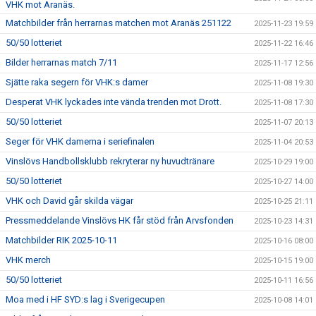
VHK mot Aranäs.
Matchbilder från herrarnas matchen mot Aranäs 251122
2025-11-23 19:59
50/50 lotteriet
2025-11-22 16:46
Bilder herrarnas match 7/11
2025-11-17 12:56
Sjätte raka segern för VHK:s damer
2025-11-08 19:30
Desperat VHK lyckades inte vända trenden mot Drott.
2025-11-08 17:30
50/50 lotteriet
2025-11-07 20:13
Seger för VHK damerna i seriefinalen
2025-11-04 20:53
Vinslövs Handbollsklubb rekryterar ny huvudtränare
2025-10-29 19:00
50/50 lotteriet
2025-10-27 14:00
VHK och David går skilda vägar
2025-10-25 21:11
Pressmeddelande Vinslövs HK får stöd från Arvsfonden
2025-10-23 14:31
Matchbilder RIK 2025-10-11
2025-10-16 08:00
VHK merch
2025-10-15 19:00
50/50 lotteriet
2025-10-11 16:56
Moa med i HF SYD:s lag i Sverigecupen
2025-10-08 14:01