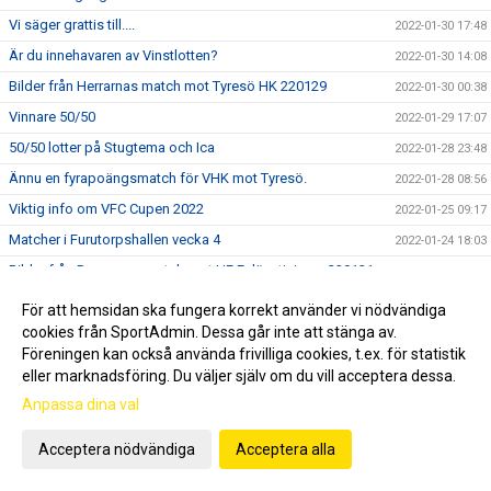
Vi säger grattis till....
2022-01-30 17:48
Är du innehavaren av Vinstlotten?
2022-01-30 14:08
Bilder från Herrarnas match mot Tyresö HK 220129
2022-01-30 00:38
Vinnare 50/50
2022-01-29 17:07
50/50 lotter på Stugtema och Ica
2022-01-28 23:48
Ännu en fyrapoängsmatch för VHK mot Tyresö.
2022-01-28 08:56
Viktig info om VFC Cupen 2022
2022-01-25 09:17
Matcher i Furutorpshallen vecka 4
2022-01-24 18:03
Bilder från Damernas match mot HF Eslövstjejerna 220121
2022-01-23 13:18
USM i Furutorpshallen 22 januari
2022-01-22 07:56
För att hemsidan ska fungera korrekt använder vi nödvändiga
Nu drar nästa 50/50 lotteri igång
cookies från SportAdmin. Dessa går inte att stänga av.
2022-01-19 17:21
Föreningen kan också använda frivilliga cookies, t.ex. för statistik
Matcher i Furutorpshallen vecka 3
2022-01-18 07:13
eller marknadsföring. Du väljer själv om du vill acceptera dessa.
Bilder från Herrarnas match mot Västerås/Irsta 220115
2022-01-16 22:46
Anpassa dina val
Vinnare i 50/50 lotteriet
2022-01-15 19:42
Acceptera nödvändiga
Acceptera alla
Ändringar i schemat för helgens matcher
2022-01-13 16:53
Lördagens hemmamatch mot Västerås Irsta
2022-01-10 22:12