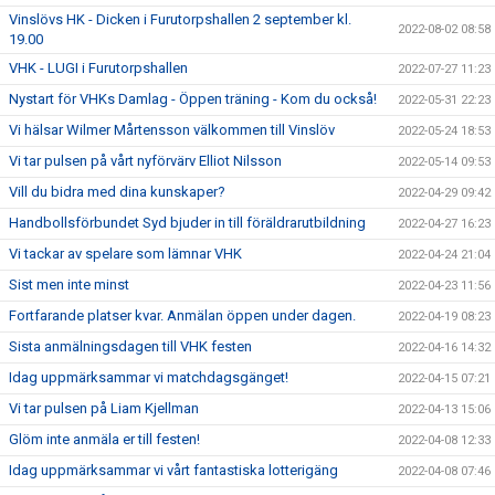
Vinslövs HK - Dicken i Furutorpshallen 2 september kl.
2022-08-02 08:58
19.00
VHK - LUGI i Furutorpshallen
2022-07-27 11:23
Nystart för VHKs Damlag - Öppen träning - Kom du också!
2022-05-31 22:23
Vi hälsar Wilmer Mårtensson välkommen till Vinslöv
2022-05-24 18:53
Vi tar pulsen på vårt nyförvärv Elliot Nilsson
2022-05-14 09:53
Vill du bidra med dina kunskaper?
2022-04-29 09:42
Handbollsförbundet Syd bjuder in till föräldrarutbildning
2022-04-27 16:23
Vi tackar av spelare som lämnar VHK
2022-04-24 21:04
Sist men inte minst
2022-04-23 11:56
Fortfarande platser kvar. Anmälan öppen under dagen.
2022-04-19 08:23
Sista anmälningsdagen till VHK festen
2022-04-16 14:32
Idag uppmärksammar vi matchdagsgänget!
2022-04-15 07:21
Vi tar pulsen på Liam Kjellman
2022-04-13 15:06
Glöm inte anmäla er till festen!
2022-04-08 12:33
Idag uppmärksammar vi vårt fantastiska lotterigäng
2022-04-08 07:46