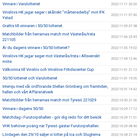
Vinnare i Varulotteriet
2022-11-11 20:50
Vinslövs HK jagar seger i skånskt ”mårtensderby” mot IFK
2022-11-11 07:40
Ystad.
Grattis till vinnaren i 50/50 lotteriet.
2022-11-09 07:38
Matchbilder från herrarnas match mot Västerås/Irsta
2022-11-06 23:43
221105
Är du dagens vinnare i 50/50 lotteriet?
2022-11-05 19:02
Vinslövs HK jagar seger mot Västerås/Irsta i Allsvenskt
2022-11-04 12:46
möte.
Välkomna till Vinslöv och Vinslövs Fritidscenter Cup
2022-11-01 21:12
50/50 lotteriet och Varulotteriet
2022-11-01 19:05
Intervju med vår ordförande Stellan Grönberg om framtiden,
2022-10-31 14:42
hallen och vårt Affärsnätverk
Matchbilder från herrarnas match mot Tyresö 221029
2022-10-30 21:56
Vinnare i dagens 50/50
2022-10-29 17:12
Matchdag i Furutorpshallen - gör dig redo för ditt besök
2022-10-29 11:51
VHK behöver poäng när Tyresö gästar Furutorpshallen.
2022-10-29 08:40
Lördagen den 29/10 säljer vi lotter på Ica och Stugtema
2022-10-28 21:14