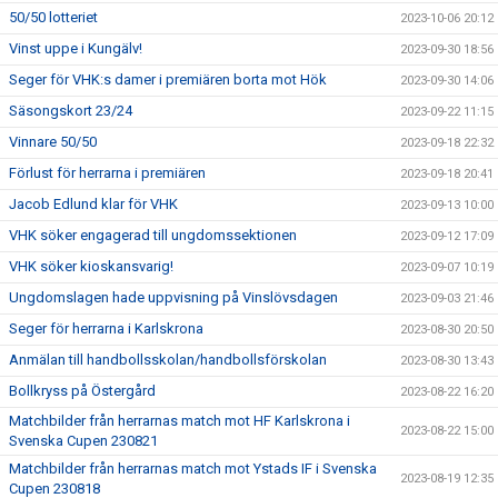
50/50 lotteriet
2023-10-06 20:12
Vinst uppe i Kungälv!
2023-09-30 18:56
Seger för VHK:s damer i premiären borta mot Hök
2023-09-30 14:06
Säsongskort 23/24
2023-09-22 11:15
Vinnare 50/50
2023-09-18 22:32
Förlust för herrarna i premiären
2023-09-18 20:41
Jacob Edlund klar för VHK
2023-09-13 10:00
VHK söker engagerad till ungdomssektionen
2023-09-12 17:09
VHK söker kioskansvarig!
2023-09-07 10:19
Ungdomslagen hade uppvisning på Vinslövsdagen
2023-09-03 21:46
Seger för herrarna i Karlskrona
2023-08-30 20:50
Anmälan till handbollsskolan/handbollsförskolan
2023-08-30 13:43
Bollkryss på Östergård
2023-08-22 16:20
Matchbilder från herrarnas match mot HF Karlskrona i
2023-08-22 15:00
Svenska Cupen 230821
Matchbilder från herrarnas match mot Ystads IF i Svenska
2023-08-19 12:35
Cupen 230818