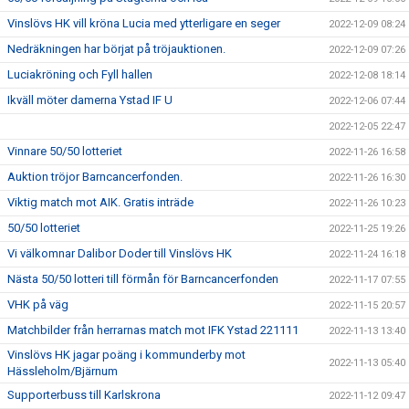
Vinslövs HK vill kröna Lucia med ytterligare en seger
2022-12-09 08:24
Nedräkningen har börjat på tröjauktionen.
2022-12-09 07:26
Luciakröning och Fyll hallen
2022-12-08 18:14
Ikväll möter damerna Ystad IF U
2022-12-06 07:44
2022-12-05 22:47
Vinnare 50/50 lotteriet
2022-11-26 16:58
Auktion tröjor Barncancerfonden.
2022-11-26 16:30
Viktig match mot AIK. Gratis inträde
2022-11-26 10:23
50/50 lotteriet
2022-11-25 19:26
Vi välkomnar Dalibor Doder till Vinslövs HK
2022-11-24 16:18
Nästa 50/50 lotteri till förmån för Barncancerfonden
2022-11-17 07:55
VHK på väg
2022-11-15 20:57
Matchbilder från herrarnas match mot IFK Ystad 221111
2022-11-13 13:40
Vinslövs HK jagar poäng i kommunderby mot
2022-11-13 05:40
Hässleholm/Bjärnum
Supporterbuss till Karlskrona
2022-11-12 09:47