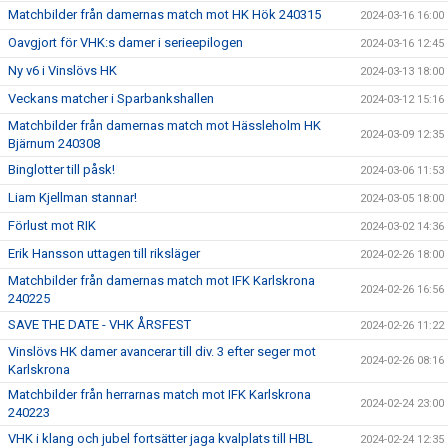
Matchbilder från damernas match mot HK Hök 240315
2024-03-16 16:00
Oavgjort för VHK:s damer i serieepilogen
2024-03-16 12:45
Ny v6 i Vinslövs HK
2024-03-13 18:00
Veckans matcher i Sparbankshallen
2024-03-12 15:16
Matchbilder från damernas match mot Hässleholm HK
2024-03-09 12:35
Bjärnum 240308
Binglotter till påsk!
2024-03-06 11:53
Liam Kjellman stannar!
2024-03-05 18:00
Förlust mot RIK
2024-03-02 14:36
Erik Hansson uttagen till riksläger
2024-02-26 18:00
Matchbilder från damernas match mot IFK Karlskrona
2024-02-26 16:56
240225
SAVE THE DATE - VHK ÅRSFEST
2024-02-26 11:22
Vinslövs HK damer avancerar till div. 3 efter seger mot
2024-02-26 08:16
Karlskrona
Matchbilder från herrarnas match mot IFK Karlskrona
2024-02-24 23:00
240223
VHK i klang och jubel fortsätter jaga kvalplats till HBL
2024-02-24 12:35