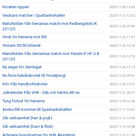
Kiosken öppen
2023-11-28 13:45
Veckans matcher i Sparbankshallen
2023-11-27 12:02
Matchbilder från herrarnas match mot Redbergslids IK
2023-11-26 23:40
231125
Vinst för herrarna mot RIK
2023-11-25 17:47
Vinnare 50/50 lotteriet
2023-11-25 16:55
Matchbilder från damernas match mot Ystads IF HF U B
2023-11-24 12:16
231123
Ny seger för damlaget
2023-11-24 12:13
Nu finns halvårskortet till försäljning!
2023-11-23 09:01
Info från handbollsskolan
2023-11-22 13:27
Julkalender från VHK - Sälj och hämta ditt ex
2023-11-21 20:57
Tung förlust för herrarna
2023-11-18 16:35
Anrika RIK kommer till Sparbankshallen!
2023-11-17 10:47
Vår verksamhet (herr & pojk)
2023-11-16 10:00
Vår verksamhet (Dam & flick)
2023-11-15 10:08
Advisera huvudpartner för VHK Akademin
2023-11-13 11:30