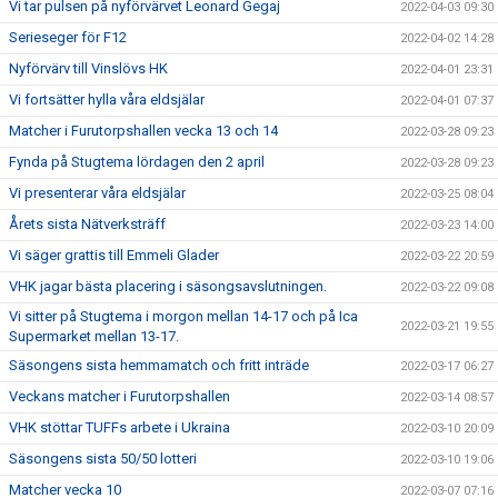
Vi tar pulsen på nyförvärvet Leonard Gegaj
2022-04-03 09:30
Serieseger för F12
2022-04-02 14:28
Nyförvärv till Vinslövs HK
2022-04-01 23:31
Vi fortsätter hylla våra eldsjälar
2022-04-01 07:37
Matcher i Furutorpshallen vecka 13 och 14
2022-03-28 09:23
Fynda på Stugtema lördagen den 2 april
2022-03-28 09:23
Vi presenterar våra eldsjälar
2022-03-25 08:04
Årets sista Nätverksträff
2022-03-23 14:00
Vi säger grattis till Emmeli Glader
2022-03-22 20:59
VHK jagar bästa placering i säsongsavslutningen.
2022-03-22 09:08
Vi sitter på Stugtema i morgon mellan 14-17 och på Ica
2022-03-21 19:55
Supermarket mellan 13-17.
Säsongens sista hemmamatch och fritt inträde
2022-03-17 06:27
Veckans matcher i Furutorpshallen
2022-03-14 08:57
VHK stöttar TUFFs arbete i Ukraina
2022-03-10 20:09
Säsongens sista 50/50 lotteri
2022-03-10 19:06
Matcher vecka 10
2022-03-07 07:16