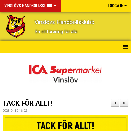
VINSLÖVS HANDBOLLSKLUBB
LOGGA IN
Vinslövs Handbollsklubb
En elitförening för alla
HEM
NYHETER
KONTAKT
KALENDER
TACK FÖR ALLT!
<
>
BILDGALLERI
2023-04-19 16:02
DOKUMENT