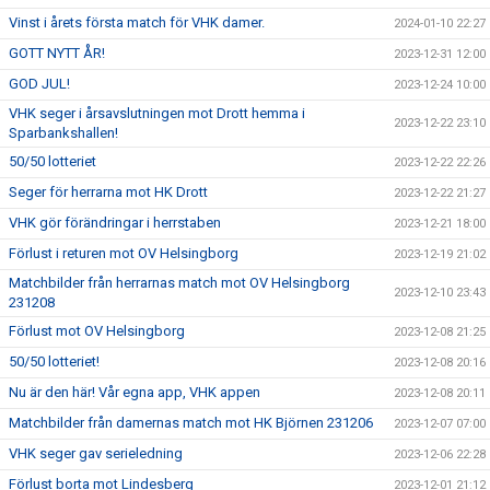
Vinst i årets första match för VHK damer.
2024-01-10 22:27
GOTT NYTT ÅR!
2023-12-31 12:00
GOD JUL!
2023-12-24 10:00
VHK seger i årsavslutningen mot Drott hemma i
2023-12-22 23:10
Sparbankshallen!
50/50 lotteriet
2023-12-22 22:26
Seger för herrarna mot HK Drott
2023-12-22 21:27
VHK gör förändringar i herrstaben
2023-12-21 18:00
Förlust i returen mot OV Helsingborg
2023-12-19 21:02
Matchbilder från herrarnas match mot OV Helsingborg
2023-12-10 23:43
231208
Förlust mot OV Helsingborg
2023-12-08 21:25
50/50 lotteriet!
2023-12-08 20:16
Nu är den här! Vår egna app, VHK appen
2023-12-08 20:11
Matchbilder från damernas match mot HK Björnen 231206
2023-12-07 07:00
VHK seger gav serieledning
2023-12-06 22:28
Förlust borta mot Lindesberg
2023-12-01 21:12