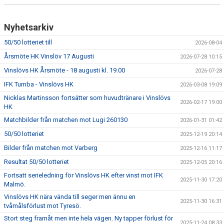
Nyhetsarkiv
50/50 lotteriet till
2026-08-04
Årsmöte HK Vinslöv 17 Augusti
2026-07-28 10:15
Vinslövs HK Årsmöte - 18 augusti kl. 19.00
2026-07-28
IFK Tumba - Vinslövs HK
2026-03-08 19:09
Nicklas Martinsson fortsätter som huvudtränare i Vinslövs
2026-02-17 19:00
HK
Matchbilder från matchen mot Lugi 260130
2026-01-31 01:42
50/50 lotteriet
2025-12-19 20:14
Bilder från matchen mot Varberg
2025-12-16 11:17
Resultat 50/50 lotteriet
2025-12-05 20:16
Fortsatt serieledning för Vinslövs HK efter vinst mot IFK
2025-11-30 17:20
Malmö.
Vinslövs HK nära vända till seger men ännu en
2025-11-30 16:31
tvåmålsförlust mot Tyresö.
Stort steg framåt men inte hela vägen. Ny tapper förlust för
2025-11-24 08:33