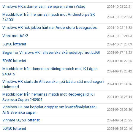
Vinslövs HK:s damer vann seriepremiären i Ystad
2024-10-03 22:21
Matchbilder från herrarnas match mot Anderstorps SK
2024-10-02 23:33
241001
Vinslövs HK fick jobba hårt när Anderstorp besegrades.
2024-10-02 13:33
Vinst mot ASK!
2024-10-01 21:03
50/50 lotteriet
2024-10-01 20:09
Seger för Vinslövs HK i allsvenska skånederbyt mot LUGI
2024-09-17 11:23
50/50 lotteriet
2024-09-16 22:25
Matchbilder från damernas träningsmatch mot IK Lågan
2024-09-15 23:42
240915
Vinslövs HK startade Allsvenskan på bästa sätt med seger i
2024-09-12 14:16
Halmstad.
Matchbilder från herrarnas match mot Redbergslid IK i
2024-09-05 23:44
Svenska Cupen 240904
Vinslövs HK har kopplat greppet om kvartsfinalplatsen i
2024-09-05 09:30
ATG Svenska cupen
Vinnare 50/50 lotteriet
2024-09-04 20:25
50/50 lotteriet
2024-08-28 20:10