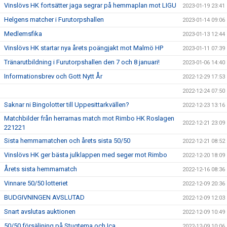
Vinslövs HK fortsätter jaga segrar på hemmaplan mot LIGU
2023-01-19 23:41
Helgens matcher i Furutorpshallen
2023-01-14 09:06
Medlemsfika
2023-01-13 12:44
Vinslövs HK startar nya årets poängjakt mot Malmö HP
2023-01-11 07:39
Tränarutbildning i Furutorpshallen den 7 och 8 januari!
2023-01-06 14:40
Informationsbrev och Gott Nytt År
2022-12-29 17:53
2022-12-24 07:50
Saknar ni Bingolotter till Uppesittarkvällen?
2022-12-23 13:16
Matchbilder från herrarnas match mot Rimbo HK Roslagen
2022-12-21 23:09
221221
Sista hemmamatchen och årets sista 50/50
2022-12-21 08:52
Vinslövs HK ger bästa julklappen med seger mot Rimbo
2022-12-20 18:09
Årets sista hemmamatch
2022-12-16 08:36
Vinnare 50/50 lotteriet
2022-12-09 20:36
BUDGIVNINGEN AVSLUTAD
2022-12-09 12:03
Snart avslutas auktionen
2022-12-09 10:49
50/50 försäljning på Stugtema och Ica
2022-12-09 10:06