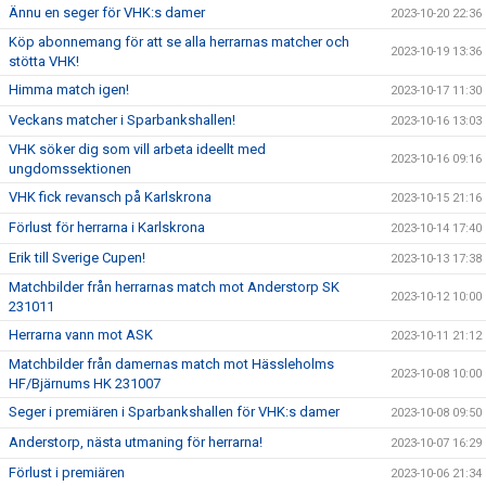
Ännu en seger för VHK:s damer
2023-10-20 22:36
Köp abonnemang för att se alla herrarnas matcher och
2023-10-19 13:36
stötta VHK!
Himma match igen!
2023-10-17 11:30
Veckans matcher i Sparbankshallen!
2023-10-16 13:03
VHK söker dig som vill arbeta ideellt med
2023-10-16 09:16
ungdomssektionen
VHK fick revansch på Karlskrona
2023-10-15 21:16
Förlust för herrarna i Karlskrona
2023-10-14 17:40
Erik till Sverige Cupen!
2023-10-13 17:38
Matchbilder från herrarnas match mot Anderstorp SK
2023-10-12 10:00
231011
Herrarna vann mot ASK
2023-10-11 21:12
Matchbilder från damernas match mot Hässleholms
2023-10-08 10:00
HF/Bjärnums HK 231007
Seger i premiären i Sparbankshallen för VHK:s damer
2023-10-08 09:50
Anderstorp, nästa utmaning för herrarna!
2023-10-07 16:29
Förlust i premiären
2023-10-06 21:34