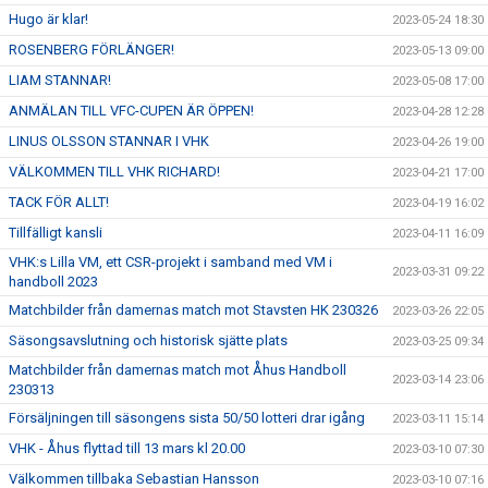
Hugo är klar!
2023-05-24 18:30
ROSENBERG FÖRLÄNGER!
2023-05-13 09:00
LIAM STANNAR!
2023-05-08 17:00
ANMÄLAN TILL VFC-CUPEN ÄR ÖPPEN!
2023-04-28 12:28
LINUS OLSSON STANNAR I VHK
2023-04-26 19:00
VÄLKOMMEN TILL VHK RICHARD!
2023-04-21 17:00
TACK FÖR ALLT!
2023-04-19 16:02
Tillfälligt kansli
2023-04-11 16:09
VHK:s Lilla VM, ett CSR-projekt i samband med VM i
2023-03-31 09:22
handboll 2023
Matchbilder från damernas match mot Stavsten HK 230326
2023-03-26 22:05
Säsongsavslutning och historisk sjätte plats
2023-03-25 09:34
Matchbilder från damernas match mot Åhus Handboll
2023-03-14 23:06
230313
Försäljningen till säsongens sista 50/50 lotteri drar igång
2023-03-11 15:14
VHK - Åhus flyttad till 13 mars kl 20.00
2023-03-10 07:30
Välkommen tillbaka Sebastian Hansson
2023-03-10 07:16