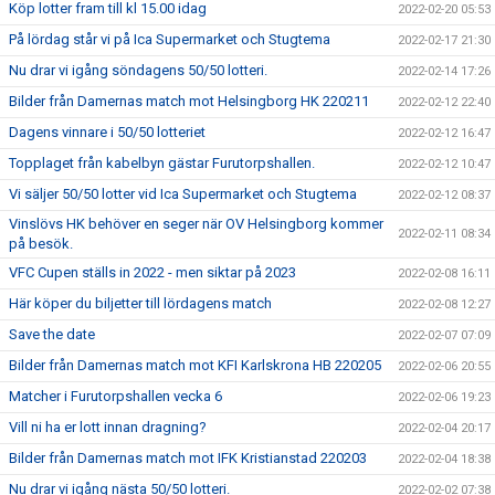
Köp lotter fram till kl 15.00 idag
2022-02-20 05:53
På lördag står vi på Ica Supermarket och Stugtema
2022-02-17 21:30
Nu drar vi igång söndagens 50/50 lotteri.
2022-02-14 17:26
Bilder från Damernas match mot Helsingborg HK 220211
2022-02-12 22:40
Dagens vinnare i 50/50 lotteriet
2022-02-12 16:47
Topplaget från kabelbyn gästar Furutorpshallen.
2022-02-12 10:47
Vi säljer 50/50 lotter vid Ica Supermarket och Stugtema
2022-02-12 08:37
Vinslövs HK behöver en seger när OV Helsingborg kommer
2022-02-11 08:34
på besök.
VFC Cupen ställs in 2022 - men siktar på 2023
2022-02-08 16:11
Här köper du biljetter till lördagens match
2022-02-08 12:27
Save the date
2022-02-07 07:09
Bilder från Damernas match mot KFI Karlskrona HB 220205
2022-02-06 20:55
Matcher i Furutorpshallen vecka 6
2022-02-06 19:23
Vill ni ha er lott innan dragning?
2022-02-04 20:17
Bilder från Damernas match mot IFK Kristianstad 220203
2022-02-04 18:38
Nu drar vi igång nästa 50/50 lotteri.
2022-02-02 07:38