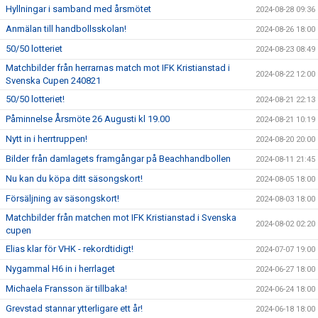
Hyllningar i samband med årsmötet
2024-08-28 09:36
Anmälan till handbollsskolan!
2024-08-26 18:00
50/50 lotteriet
2024-08-23 08:49
Matchbilder från herrarnas match mot IFK Kristianstad i
2024-08-22 12:00
Svenska Cupen 240821
50/50 lotteriet!
2024-08-21 22:13
Påminnelse Årsmöte 26 Augusti kl 19.00
2024-08-21 10:19
Nytt in i herrtruppen!
2024-08-20 20:00
Bilder från damlagets framgångar på Beachhandbollen
2024-08-11 21:45
Nu kan du köpa ditt säsongskort!
2024-08-05 18:00
Försäljning av säsongskort!
2024-08-03 18:00
Matchbilder från matchen mot IFK Kristianstad i Svenska
2024-08-02 02:20
cupen
Elias klar för VHK - rekordtidigt!
2024-07-07 19:00
Nygammal H6 in i herrlaget
2024-06-27 18:00
Michaela Fransson är tillbaka!
2024-06-24 18:00
Grevstad stannar ytterligare ett år!
2024-06-18 18:00