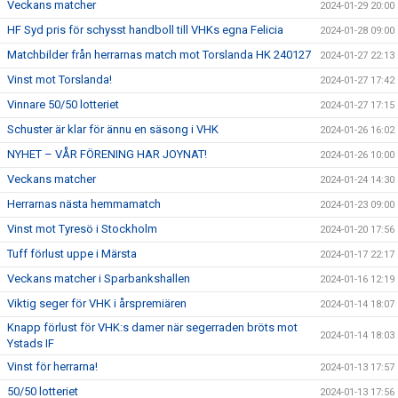
Veckans matcher
2024-01-29 20:00
HF Syd pris för schysst handboll till VHKs egna Felicia
2024-01-28 09:00
Matchbilder från herrarnas match mot Torslanda HK 240127
2024-01-27 22:13
Vinst mot Torslanda!
2024-01-27 17:42
Vinnare 50/50 lotteriet
2024-01-27 17:15
Schuster är klar för ännu en säsong i VHK
2024-01-26 16:02
NYHET – VÅR FÖRENING HAR JOYNAT!
2024-01-26 10:00
Veckans matcher
2024-01-24 14:30
Herrarnas nästa hemmamatch
2024-01-23 09:00
Vinst mot Tyresö i Stockholm
2024-01-20 17:56
Tuff förlust uppe i Märsta
2024-01-17 22:17
Veckans matcher i Sparbankshallen
2024-01-16 12:19
Viktig seger för VHK i årspremiären
2024-01-14 18:07
Knapp förlust för VHK:s damer när segerraden bröts mot
2024-01-14 18:03
Ystads IF
Vinst för herrarna!
2024-01-13 17:57
50/50 lotteriet
2024-01-13 17:56