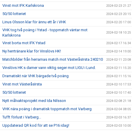
Vinst mot IFK Karlskrona
2024-02-23 21:27
50/50 lotteriet
2024-02-23 20:15
Linus Olsson klar för ännu ett år i VHK
2024-02-20 17:00
VHK tog två poäng i Ystad - toppmatch väntar mot
2024-02-18 10:25
Karlskrona
Vinst borta mot IFK Ystad
2024-02-17 16:34
Ny herrtränare klar för Vinslövs HK!
2024-02-14 19:00
Matchbilder från herrarnas match mot VästeråsIrsta 240210
2024-02-11 23:08
Vinslövs HK:s damer vann viktig seger mot LIGU i Lund.
2024-02-11 15:20
Dramatiskt när VHK bärgade två poäng
2024-02-11 15:16
Vinst mot VästeråsIrsta
2024-02-10 17:53
50/50 lotteriet
2024-02-10 17:40
Nytt målvaktsprojekt med Ida Nilsson
2024-02-08 21:18
VHK nära poäng i dramatisk toppmatch mot Varberg
2024-02-04 08:05
Tufft förlust i Varberg…
2024-02-03 16:37
Uppdaterad QR kod för att se P16 idag!
2024-02-03 10:00