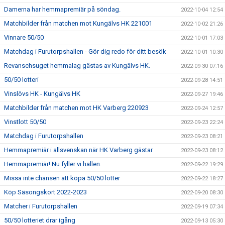
Damerna har hemmapremiär på söndag.
2022-10-04 12:54
Matchbilder från matchen mot Kungälvs HK 221001
2022-10-02 21:26
Vinnare 50/50
2022-10-01 17:03
Matchdag i Furutorpshallen - Gör dig redo för ditt besök
2022-10-01 10:30
Revanschsuget hemmalag gästas av Kungälvs HK.
2022-09-30 07:16
50/50 lotteri
2022-09-28 14:51
Vinslövs HK - Kungälvs HK
2022-09-27 19:46
Matchbilder från matchen mot HK Varberg 220923
2022-09-24 12:57
Vinstlott 50/50
2022-09-23 22:24
Matchdag i Furutorpshallen
2022-09-23 08:21
Hemmapremiär i allsvenskan när HK Varberg gästar
2022-09-23 08:12
Hemmapremiär! Nu fyller vi hallen.
2022-09-22 19:29
Missa inte chansen att köpa 50/50 lotter
2022-09-22 18:27
Köp Säsongskort 2022-2023
2022-09-20 08:30
Matcher i Furutorpshallen
2022-09-19 07:34
50/50 lotteriet drar igång
2022-09-13 05:30