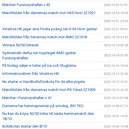
Matcher Furutorpshallen v 43
2022-10-25 07:41
Matchbilder från damernas match mot H65 Höör 221021
2022-10-23 10:34
2022-10-21 23:24
Vinslövs HK jagar sina första poäng när H 65 Höör gästar
2022-10-21 09:01
Matchbilder från herrarnas match mot AMO 221018
2022-10-18 23:42
Vinnare 50/50 lotteriet
2022-10-18 20:28
Sydsvenskt derby när topplaget AMO gästar
2022-10-18 07:00
Furutorpshallen.
På lördag säljer vi lotter på Ica och Stugtema
2022-10-14 10:04
Informationsbrev från Vinslövs HK
2022-10-13 22:36
Nu startar vi Handbollsförskola för de allra yngsta
2022-10-12 10:31
Matchbilder från damernas match mot IFK Ystad 221009
2022-10-10 22:39
Matcher i Furutorpshallen v 41
2022-10-10 07:08
Damerna har hemmapremiär på söndag. (NY TID)
2022-10-08 07:12
Nu kan du köpa 50/50 lotter till nästa hemmamatch den
2022-10-07 14:20
18/10.
Bollskolan startar den 8/10
2022-10-06 10:08