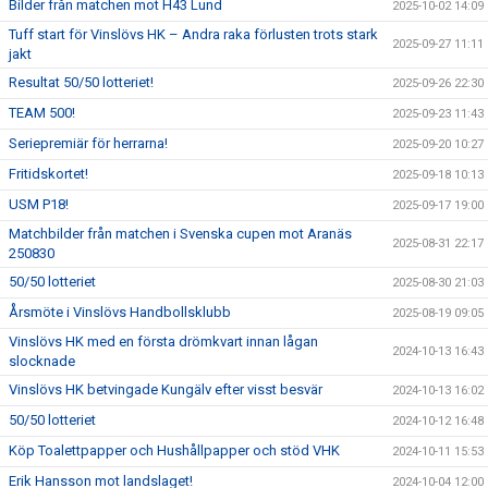
Bilder från matchen mot H43 Lund
2025-10-02 14:09
Tuff start för Vinslövs HK – Andra raka förlusten trots stark
2025-09-27 11:11
jakt
Resultat 50/50 lotteriet!
2025-09-26 22:30
TEAM 500!
2025-09-23 11:43
Seriepremiär för herrarna!
2025-09-20 10:27
Fritidskortet!
2025-09-18 10:13
USM P18!
2025-09-17 19:00
Matchbilder från matchen i Svenska cupen mot Aranäs
2025-08-31 22:17
250830
50/50 lotteriet
2025-08-30 21:03
Årsmöte i Vinslövs Handbollsklubb
2025-08-19 09:05
Vinslövs HK med en första drömkvart innan lågan
2024-10-13 16:43
slocknade
Vinslövs HK betvingade Kungälv efter visst besvär
2024-10-13 16:02
50/50 lotteriet
2024-10-12 16:48
Köp Toalettpapper och Hushållpapper och stöd VHK
2024-10-11 15:53
Erik Hansson mot landslaget!
2024-10-04 12:00