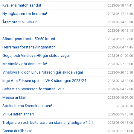
Kvällens match sänds!
2023-08-18 14:41
Ny lagkapten för herrarna!
2023-08-17 16:30
Årsmöte 2023-09-06
2023-08-14 15:28
2023-08-10 16:13
Säsongens första 50/50 lotteri
2023-08-07 17:00
Herrarnas första tävlingsmatch
2023-08-04 14:45
Gegaj och Vinslövs HK går skilda vägar
2023-08-01 09:00
Mr Vinslöv gör ännu ett år!
2023-07-27 18:00
Vinslövs HK och Linus Nilsson går skilda vägar
2023-07-20 10:30
Inge Aas Eriksen spelar i VHK säsongen 2023/24
2023-07-13 19:00
Sebastian Svensson fortsätter i VHK
2023-07-04 17:00
Messa är klar!
2023-06-18 07:00
Spelschema Svenska cupen!
2023-06-16
VHK-Hatten är här!
2023-06-15 15:30
Trotjänaren och kulturbäraren stannar ytterligare 1 år!
2023-06-09 16:00
Cassa är tillbaka!
2023-05-31 11:00