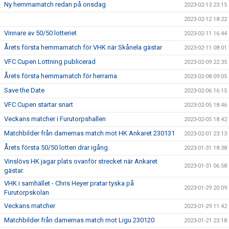
Ny hemmamatch redan på onsdag
2023-02-13 23:15
2023-02-12 18:22
Vinnare av 50/50 lotteriet
2023-02-11 16:44
Årets första hemmamatch för VHK när Skånela gästar
2023-02-11 08:01
VFC Cupen Lottning publicerad
2023-02-09 22:35
Årets första hemmamatch för herrarna
2023-02-08 09:05
Save the Date
2023-02-06 16:15
VFC Cupen startar snart
2023-02-05 18:46
Veckans matcher i Furutorpshallen
2023-02-05 18:42
Matchbilder från damernas match mot HK Ankaret 230131
2023-02-01 23:13
Årets första 50/50 lotteri drar igång.
2023-01-31 18:38
Vinslövs HK jagar plats ovanför strecket när Ankaret
2023-01-31 06:58
gästar.
VHK i samhället - Chris Heyer pratar tyska på
2023-01-29 20:09
Furutorpskolan
Veckans matcher
2023-01-29 11:42
Matchbilder från damernas match mot Ligu 230120
2023-01-21 23:18