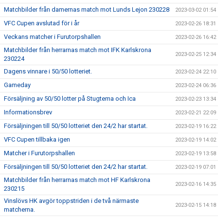
Matchbilder från damernas match mot Lunds Lejon 230228
2023-03-02 01:54
VFC Cupen avslutad för i år
2023-02-26 18:31
Veckans matcher i Furutorpshallen
2023-02-26 16:42
Matchbilder från herrarnas match mot IFK Karlskrona
2023-02-25 12:34
230224
Dagens vinnare i 50/50 lotteriet.
2023-02-24 22:10
Gameday
2023-02-24 06:36
Försäljning av 50/50 lotter på Stugtema och Ica
2023-02-23 13:34
Informationsbrev
2023-02-21 22:09
Försäljningen till 50/50 lotteriet den 24/2 har startat.
2023-02-19 16:22
VFC Cupen tillbaka igen
2023-02-19 14:02
Matcher i Furutorpshallen
2023-02-19 13:58
Försäljningen till 50/50 lotteriet den 24/2 har startat.
2023-02-19 07:01
Matchbilder från herrarnas match mot HF Karlskrona
2023-02-16 14:35
230215
Vinslövs HK avgör toppstriden i de två närmaste
2023-02-15 14:18
matcherna.