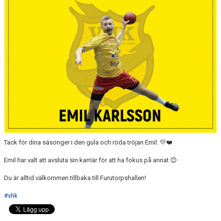
MATCHER
LÄNKAR
BLI MEDLEM!
VFC CUPEN
VHK SOCIALA MEDIER
VHK SHOP
TEAM 500
Tack för dina säsonger i den gula och röda tröjan Emil. 💛❤️
HERRARNAS RESULTAT & TABELL
Emil har valt att avsluta sin karriär för att ha fokus på annat 😊
Du är alltid välkommen tillbaka till Furutorpshallen!
DAMERNAS RESULTAT & TABELL
#vhk