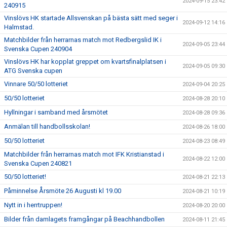
2024-09-15 23:42
240915
Vinslövs HK startade Allsvenskan på bästa sätt med seger i
2024-09-12 14:16
Halmstad.
Matchbilder från herrarnas match mot Redbergslid IK i
2024-09-05 23:44
Svenska Cupen 240904
Vinslövs HK har kopplat greppet om kvartsfinalplatsen i
2024-09-05 09:30
ATG Svenska cupen
Vinnare 50/50 lotteriet
2024-09-04 20:25
50/50 lotteriet
2024-08-28 20:10
Hyllningar i samband med årsmötet
2024-08-28 09:36
Anmälan till handbollsskolan!
2024-08-26 18:00
50/50 lotteriet
2024-08-23 08:49
Matchbilder från herrarnas match mot IFK Kristianstad i
2024-08-22 12:00
Svenska Cupen 240821
50/50 lotteriet!
2024-08-21 22:13
Påminnelse Årsmöte 26 Augusti kl 19.00
2024-08-21 10:19
Nytt in i herrtruppen!
2024-08-20 20:00
Bilder från damlagets framgångar på Beachhandbollen
2024-08-11 21:45