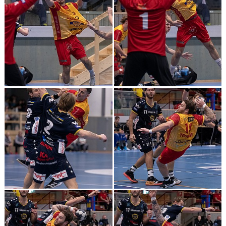
MATCHER
LÄNKAR
BLI MEDLEM!
VFC CUPEN
VHK SOCIALA MEDIER
VHK SHOP
TEAM 500
HERRARNAS RESULTAT & TABELL
DAMERNAS RESULTAT & TABELL