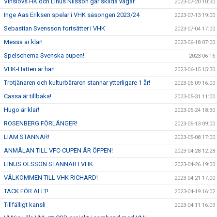
Vinslövs HK och Linus Nilsson går skilda vägar
2023-07-20 10:30
Inge Aas Eriksen spelar i VHK säsongen 2023/24
2023-07-13 19:00
Sebastian Svensson fortsätter i VHK
2023-07-04 17:00
Messa är klar!
2023-06-18 07:00
Spelschema Svenska cupen!
2023-06-16
VHK-Hatten är här!
2023-06-15 15:30
Trotjänaren och kulturbäraren stannar ytterligare 1 år!
2023-06-09 16:00
Cassa är tillbaka!
2023-05-31 11:00
Hugo är klar!
2023-05-24 18:30
ROSENBERG FÖRLÄNGER!
2023-05-13 09:00
LIAM STANNAR!
2023-05-08 17:00
ANMÄLAN TILL VFC-CUPEN ÄR ÖPPEN!
2023-04-28 12:28
LINUS OLSSON STANNAR I VHK
2023-04-26 19:00
VÄLKOMMEN TILL VHK RICHARD!
2023-04-21 17:00
TACK FÖR ALLT!
2023-04-19 16:02
Tillfälligt kansli
2023-04-11 16:09