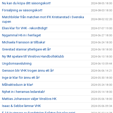
Nu kan du köpa ditt säsongskort!
2024-08-05 18:00
Försäljning av säsongskort!
2024-08-03 18:00
Matchbilder från matchen mot IFK Kristianstad i Svenska
2024-08-02 02:20
cupen
Elias klar för VHK - rekordtidigt!
2024-07-07 19:00
Nygammal H6 in i herrlaget
2024-06-27 18:00
Michaela Fransson är tillbaka!
2024-06-24 18:00
Grevstad stannar ytterligare ett år!
2024-06-18 18:00
Ny 9M spelare till Vinslövs Handbollsklubb
2024-06-10 18:00
Ungdomsavslutning
2024-06-10 09:44
Gersson blir VHK trogen ännu ett år!
2024-06-06 14:21
Inge är klar för ännu ett år!
2024-05-30 18:00
Målvaktsduon är klar!
2024-05-24 18:00
Nyhet in i herrarnas ledarstab!
2024-05-14 18:00
Mattias Johansson väljer Vinslövs HK
2024-05-06 18:00
Isaac & Sebbe lämnar VHK
2024-05-06 09:34
F-14 är vinnare av Sundström Safetys fair play pris!