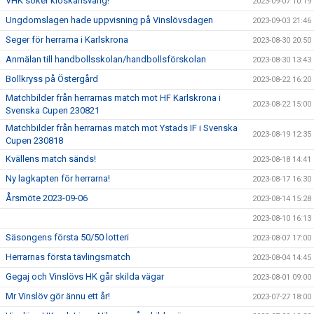
VHK söker kioskansvarig!
2023-09-07 10:19
Ungdomslagen hade uppvisning på Vinslövsdagen
2023-09-03 21:46
Seger för herrarna i Karlskrona
2023-08-30 20:50
Anmälan till handbollsskolan/handbollsförskolan
2023-08-30 13:43
Bollkryss på Östergård
2023-08-22 16:20
Matchbilder från herrarnas match mot HF Karlskrona i
2023-08-22 15:00
Svenska Cupen 230821
Matchbilder från herrarnas match mot Ystads IF i Svenska
2023-08-19 12:35
Cupen 230818
Kvällens match sänds!
2023-08-18 14:41
Ny lagkapten för herrarna!
2023-08-17 16:30
Årsmöte 2023-09-06
2023-08-14 15:28
2023-08-10 16:13
Säsongens första 50/50 lotteri
2023-08-07 17:00
Herrarnas första tävlingsmatch
2023-08-04 14:45
Gegaj och Vinslövs HK går skilda vägar
2023-08-01 09:00
Mr Vinslöv gör ännu ett år!
2023-07-27 18:00