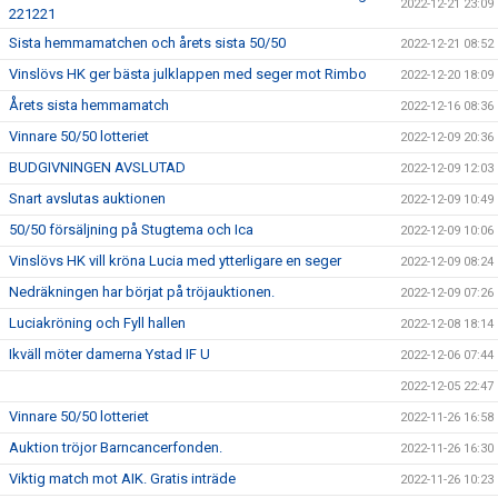
2022-12-21 23:09
221221
Sista hemmamatchen och årets sista 50/50
2022-12-21 08:52
Vinslövs HK ger bästa julklappen med seger mot Rimbo
2022-12-20 18:09
Årets sista hemmamatch
2022-12-16 08:36
Vinnare 50/50 lotteriet
2022-12-09 20:36
BUDGIVNINGEN AVSLUTAD
2022-12-09 12:03
Snart avslutas auktionen
2022-12-09 10:49
50/50 försäljning på Stugtema och Ica
2022-12-09 10:06
Vinslövs HK vill kröna Lucia med ytterligare en seger
2022-12-09 08:24
Nedräkningen har börjat på tröjauktionen.
2022-12-09 07:26
Luciakröning och Fyll hallen
2022-12-08 18:14
Ikväll möter damerna Ystad IF U
2022-12-06 07:44
2022-12-05 22:47
Vinnare 50/50 lotteriet
2022-11-26 16:58
Auktion tröjor Barncancerfonden.
2022-11-26 16:30
Viktig match mot AIK. Gratis inträde
2022-11-26 10:23