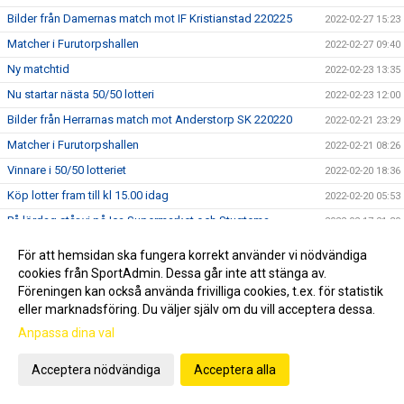
Bilder från Damernas match mot IF Kristianstad 220225
2022-02-27 15:23
Matcher i Furutorpshallen
2022-02-27 09:40
Ny matchtid
2022-02-23 13:35
Nu startar nästa 50/50 lotteri
2022-02-23 12:00
Bilder från Herrarnas match mot Anderstorp SK 220220
2022-02-21 23:29
Matcher i Furutorpshallen
2022-02-21 08:26
Vinnare i 50/50 lotteriet
2022-02-20 18:36
Köp lotter fram till kl 15.00 idag
2022-02-20 05:53
På lördag står vi på Ica Supermarket och Stugtema
2022-02-17 21:30
Nu drar vi igång söndagens 50/50 lotteri.
2022-02-14 17:26
För att hemsidan ska fungera korrekt använder vi nödvändiga
Bilder från Damernas match mot Helsingborg HK 220211
cookies från SportAdmin. Dessa går inte att stänga av.
2022-02-12 22:40
Föreningen kan också använda frivilliga cookies, t.ex. för statistik
Dagens vinnare i 50/50 lotteriet
2022-02-12 16:47
eller marknadsföring. Du väljer själv om du vill acceptera dessa.
Topplaget från kabelbyn gästar Furutorpshallen.
2022-02-12 10:47
Anpassa dina val
Vi säljer 50/50 lotter vid Ica Supermarket och Stugtema
2022-02-12 08:37
Acceptera nödvändiga
Acceptera alla
Vinslövs HK behöver en seger när OV Helsingborg kommer
2022-02-11 08:34
på besök.