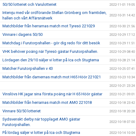
50/50 lotteriet och Varulotteriet
2022-11-01 19:05
Intervju med vår ordförande Stellan Grönberg om framtiden,
2022-10-31 14:42
hallen och vårt Affärsnätverk
Matchbilder från herrarnas match mot Tyresö 221029
2022-10-30 21:56
Vinnare i dagens 50/50
2022-10-29 17:12
Matchdag i Furutorpshallen - gör dig redo för ditt besök
2022-10-29 11:51
VHK behöver poäng när Tyresö gästar Furutorpshallen.
2022-10-29 08:40
Lördagen den 29/10 säljer vi lotter på Ica och Stugtema
2022-10-28 21:14
Matcher Furutorpshallen v 43
2022-10-25 07:41
Matchbilder från damernas match mot H65 Höör 221021
2022-10-23 10:34
2022-10-21 23:24
Vinslövs HK jagar sina första poäng när H 65 Höör gästar
2022-10-21 09:01
Matchbilder från herrarnas match mot AMO 221018
2022-10-18 23:42
Vinnare 50/50 lotteriet
2022-10-18 20:28
Sydsvenskt derby när topplaget AMO gästar
2022-10-18 07:00
Furutorpshallen.
På lördag säljer vi lotter på Ica och Stugtema
2022-10-14 10:04