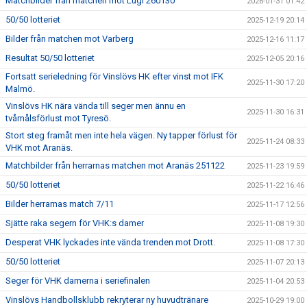
Matchbilder från matchen mot Lugi 260130
2026-01-31 01:42
50/50 lotteriet
2025-12-19 20:14
Bilder från matchen mot Varberg
2025-12-16 11:17
Resultat 50/50 lotteriet
2025-12-05 20:16
Fortsatt serieledning för Vinslövs HK efter vinst mot IFK
2025-11-30 17:20
Malmö.
Vinslövs HK nära vända till seger men ännu en
2025-11-30 16:31
tvåmålsförlust mot Tyresö.
Stort steg framåt men inte hela vägen. Ny tapper förlust för
2025-11-24 08:33
VHK mot Aranäs.
Matchbilder från herrarnas matchen mot Aranäs 251122
2025-11-23 19:59
50/50 lotteriet
2025-11-22 16:46
Bilder herrarnas match 7/11
2025-11-17 12:56
Sjätte raka segern för VHK:s damer
2025-11-08 19:30
Desperat VHK lyckades inte vända trenden mot Drott.
2025-11-08 17:30
50/50 lotteriet
2025-11-07 20:13
Seger för VHK damerna i seriefinalen
2025-11-04 20:53
Vinslövs Handbollsklubb rekryterar ny huvudtränare
2025-10-29 19:00