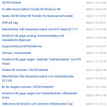
50/50 lotteriet
2022-11-25 19:26
Vi välkomnar Dalibor Doder till Vinslövs HK
2022-11-24 16:18
Nästa 50/50 lotteri till förmån för Barncancerfonden
2022-11-17 07:55
VHK på väg
2022-11-15 20:57
Matchbilder från herrarnas match mot IFK Ystad 221111
2022-11-13 13:40
Vinslövs HK jagar poäng i kommunderby mot
2022-11-13 05:40
Hässleholm/Bjärnum
Supporterbuss till Karlskrona
2022-11-12 09:47
Vinnare i Varulotteriet
2022-11-11 20:50
Vinslövs HK jagar seger i skånskt ”mårtensderby” mot IFK
2022-11-11 07:40
Ystad.
Grattis till vinnaren i 50/50 lotteriet.
2022-11-09 07:38
Matchbilder från herrarnas match mot Västerås/Irsta
2022-11-06 23:43
221105
Är du dagens vinnare i 50/50 lotteriet?
2022-11-05 19:02
Vinslövs HK jagar seger mot Västerås/Irsta i Allsvenskt
2022-11-04 12:46
möte.
Välkomna till Vinslöv och Vinslövs Fritidscenter Cup
2022-11-01 21:12