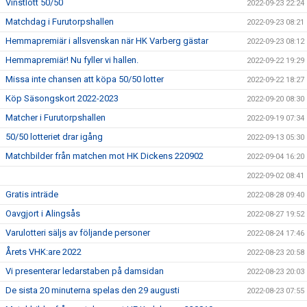
Vinstlott 50/50
2022-09-23 22:24
Matchdag i Furutorpshallen
2022-09-23 08:21
Hemmapremiär i allsvenskan när HK Varberg gästar
2022-09-23 08:12
Hemmapremiär! Nu fyller vi hallen.
2022-09-22 19:29
Missa inte chansen att köpa 50/50 lotter
2022-09-22 18:27
Köp Säsongskort 2022-2023
2022-09-20 08:30
Matcher i Furutorpshallen
2022-09-19 07:34
50/50 lotteriet drar igång
2022-09-13 05:30
Matchbilder från matchen mot HK Dickens 220902
2022-09-04 16:20
2022-09-02 08:41
Gratis inträde
2022-08-28 09:40
Oavgjort i Alingsås
2022-08-27 19:52
Varulotteri säljs av följande personer
2022-08-24 17:46
Årets VHK:are 2022
2022-08-23 20:58
Vi presenterar ledarstaben på damsidan
2022-08-23 20:03
De sista 20 minuterna spelas den 29 augusti
2022-08-23 07:55