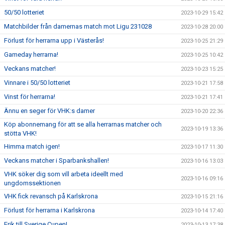
50/50 lotteriet
2023-10-29 15:42
Matchbilder från damernas match mot Ligu 231028
2023-10-28 20:00
Förlust för herrarna upp i Västerås!
2023-10-25 21:29
Gameday herrarna!
2023-10-25 10:42
Veckans matcher!
2023-10-23 15:25
Vinnare i 50/50 lotteriet
2023-10-21 17:58
Vinst för herrarna!
2023-10-21 17:41
Ännu en seger för VHK:s damer
2023-10-20 22:36
Köp abonnemang för att se alla herrarnas matcher och
2023-10-19 13:36
stötta VHK!
Himma match igen!
2023-10-17 11:30
Veckans matcher i Sparbankshallen!
2023-10-16 13:03
VHK söker dig som vill arbeta ideellt med
2023-10-16 09:16
ungdomssektionen
VHK fick revansch på Karlskrona
2023-10-15 21:16
Förlust för herrarna i Karlskrona
2023-10-14 17:40
Erik till Sverige Cupen!
2023-10-13 17:38