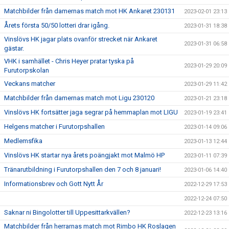
Matchbilder från damernas match mot HK Ankaret 230131
2023-02-01 23:13
Årets första 50/50 lotteri drar igång.
2023-01-31 18:38
Vinslövs HK jagar plats ovanför strecket när Ankaret
2023-01-31 06:58
gästar.
VHK i samhället - Chris Heyer pratar tyska på
2023-01-29 20:09
Furutorpskolan
Veckans matcher
2023-01-29 11:42
Matchbilder från damernas match mot Ligu 230120
2023-01-21 23:18
Vinslövs HK fortsätter jaga segrar på hemmaplan mot LIGU
2023-01-19 23:41
Helgens matcher i Furutorpshallen
2023-01-14 09:06
Medlemsfika
2023-01-13 12:44
Vinslövs HK startar nya årets poängjakt mot Malmö HP
2023-01-11 07:39
Tränarutbildning i Furutorpshallen den 7 och 8 januari!
2023-01-06 14:40
Informationsbrev och Gott Nytt År
2022-12-29 17:53
2022-12-24 07:50
Saknar ni Bingolotter till Uppesittarkvällen?
2022-12-23 13:16
Matchbilder från herrarnas match mot Rimbo HK Roslagen