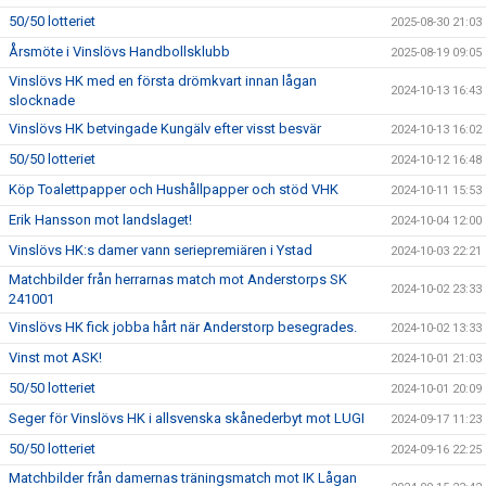
50/50 lotteriet
2025-08-30 21:03
Årsmöte i Vinslövs Handbollsklubb
2025-08-19 09:05
Vinslövs HK med en första drömkvart innan lågan
2024-10-13 16:43
slocknade
Vinslövs HK betvingade Kungälv efter visst besvär
2024-10-13 16:02
50/50 lotteriet
2024-10-12 16:48
Köp Toalettpapper och Hushållpapper och stöd VHK
2024-10-11 15:53
Erik Hansson mot landslaget!
2024-10-04 12:00
Vinslövs HK:s damer vann seriepremiären i Ystad
2024-10-03 22:21
Matchbilder från herrarnas match mot Anderstorps SK
2024-10-02 23:33
241001
Vinslövs HK fick jobba hårt när Anderstorp besegrades.
2024-10-02 13:33
Vinst mot ASK!
2024-10-01 21:03
50/50 lotteriet
2024-10-01 20:09
Seger för Vinslövs HK i allsvenska skånederbyt mot LUGI
2024-09-17 11:23
50/50 lotteriet
2024-09-16 22:25
Matchbilder från damernas träningsmatch mot IK Lågan