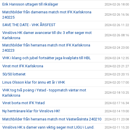
Erik Hansson uttagen till riksläger
2024-02-26 18:00
Matchbilder från damernas match mot IFK Karlskrona
2024-02-26 16:56
240225
SAVE THE DATE - VHK ÅRSFEST
2024-02-26 11:22
Vinslövs HK damer avancerar till div. 3 efter seger mot
2024-02-26 08:16
Karlskrona
Matchbilder från herrarnas match mot IFK Karlskrona
2024-02-24 23:00
240223
VHK i klang och jubel fortsätter jaga kvalplats till HBL
2024-02-24 12:35
Vinst mot IFK Karlskrona
2024-02-23 21:27
50/50 lotteriet
2024-02-23 20:15
Linus Olsson klar för ännu ett år i VHK
2024-02-20 17:00
VHK tog två poäng i Ystad - toppmatch väntar mot
2024-02-18 10:25
Karlskrona
Vinst borta mot IFK Ystad
2024-02-17 16:34
Ny herrtränare klar för Vinslövs HK!
2024-02-14 19:00
Matchbilder från herrarnas match mot VästeråsIrsta 240210
2024-02-11 23:08
Vinslövs HK:s damer vann viktig seger mot LIGU i Lund.
2024-02-11 15:20