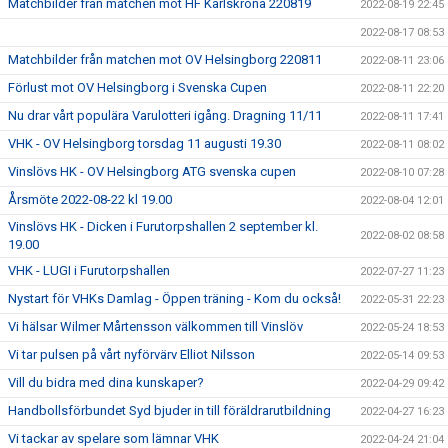
Matchbilder från matchen mot HF Karlskrona 220819
2022-08-19 22:45
2022-08-17 08:53
Matchbilder från matchen mot OV Helsingborg 220811
2022-08-11 23:06
Förlust mot OV Helsingborg i Svenska Cupen
2022-08-11 22:20
Nu drar vårt populära Varulotteri igång. Dragning 11/11
2022-08-11 17:41
VHK - OV Helsingborg torsdag 11 augusti 19.30
2022-08-11 08:02
Vinslövs HK - OV Helsingborg ATG svenska cupen
2022-08-10 07:28
Årsmöte 2022-08-22 kl 19.00
2022-08-04 12:01
Vinslövs HK - Dicken i Furutorpshallen 2 september kl.
2022-08-02 08:58
19.00
VHK - LUGI i Furutorpshallen
2022-07-27 11:23
Nystart för VHKs Damlag - Öppen träning - Kom du också!
2022-05-31 22:23
Vi hälsar Wilmer Mårtensson välkommen till Vinslöv
2022-05-24 18:53
Vi tar pulsen på vårt nyförvärv Elliot Nilsson
2022-05-14 09:53
Vill du bidra med dina kunskaper?
2022-04-29 09:42
Handbollsförbundet Syd bjuder in till föräldrarutbildning
2022-04-27 16:23
Vi tackar av spelare som lämnar VHK
2022-04-24 21:04