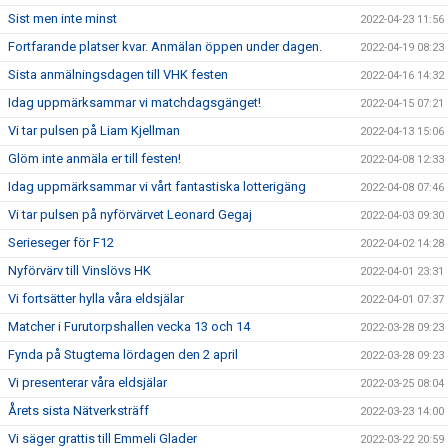
Sist men inte minst
2022-04-23 11:56
Fortfarande platser kvar. Anmälan öppen under dagen.
2022-04-19 08:23
Sista anmälningsdagen till VHK festen
2022-04-16 14:32
Idag uppmärksammar vi matchdagsgänget!
2022-04-15 07:21
Vi tar pulsen på Liam Kjellman
2022-04-13 15:06
Glöm inte anmäla er till festen!
2022-04-08 12:33
Idag uppmärksammar vi vårt fantastiska lotterigäng
2022-04-08 07:46
Vi tar pulsen på nyförvärvet Leonard Gegaj
2022-04-03 09:30
Serieseger för F12
2022-04-02 14:28
Nyförvärv till Vinslövs HK
2022-04-01 23:31
Vi fortsätter hylla våra eldsjälar
2022-04-01 07:37
Matcher i Furutorpshallen vecka 13 och 14
2022-03-28 09:23
Fynda på Stugtema lördagen den 2 april
2022-03-28 09:23
Vi presenterar våra eldsjälar
2022-03-25 08:04
Årets sista Nätverksträff
2022-03-23 14:00
Vi säger grattis till Emmeli Glader
2022-03-22 20:59