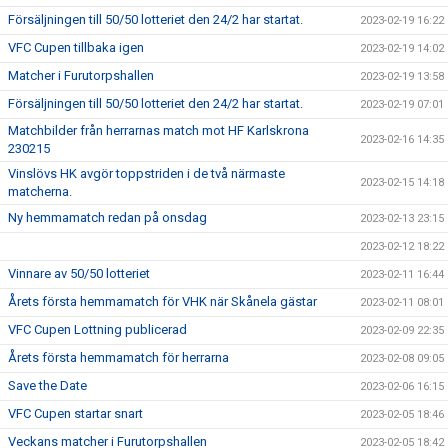
Försäljningen till 50/50 lotteriet den 24/2 har startat.
2023-02-19 16:22
VFC Cupen tillbaka igen
2023-02-19 14:02
Matcher i Furutorpshallen
2023-02-19 13:58
Försäljningen till 50/50 lotteriet den 24/2 har startat.
2023-02-19 07:01
Matchbilder från herrarnas match mot HF Karlskrona
2023-02-16 14:35
230215
Vinslövs HK avgör toppstriden i de två närmaste
2023-02-15 14:18
matcherna.
Ny hemmamatch redan på onsdag
2023-02-13 23:15
2023-02-12 18:22
Vinnare av 50/50 lotteriet
2023-02-11 16:44
Årets första hemmamatch för VHK när Skånela gästar
2023-02-11 08:01
VFC Cupen Lottning publicerad
2023-02-09 22:35
Årets första hemmamatch för herrarna
2023-02-08 09:05
Save the Date
2023-02-06 16:15
VFC Cupen startar snart
2023-02-05 18:46
Veckans matcher i Furutorpshallen
2023-02-05 18:42