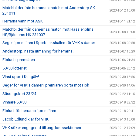
Matchbilder från herrarnas match mot Anderstorp SK
2023-10-12 10:00
231011
Herrarna vann mot ASK
2023-10-11 21:12
Matchbilder från damernas match mot Hässleholms
2023-10-08 10:00
HF/Bjärnums HK 231007
Seger i premiären i Sparbankshallen för VHK:s damer
2023-10-08 09:50
Anderstorp, nästa utmaning för herrarna!
2023-10-07 16:29
Förlust i premiären
2023-10-06 21:34
50/50 lotteriet
2023-10-06 20:12
Vinst uppe i Kungälv!
2023-09-30 18:56
Seger för VHK:s damer i premiären borta mot Hök
2023-09-30 14:06
Säsongskort 23/24
2023-09-22 11:15
Vinnare 50/50
2023-09-18 22:32
Förlust för herrarna i premiären
2023-09-18 20:41
Jacob Edlund klar för VHK
2023-09-13 10:00
VHK söker engagerad till ungdomssektionen
2023-09-12 17:09