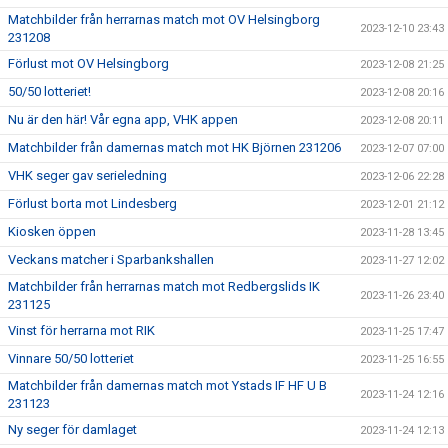
Matchbilder från herrarnas match mot OV Helsingborg
2023-12-10 23:43
231208
Förlust mot OV Helsingborg
2023-12-08 21:25
50/50 lotteriet!
2023-12-08 20:16
Nu är den här! Vår egna app, VHK appen
2023-12-08 20:11
Matchbilder från damernas match mot HK Björnen 231206
2023-12-07 07:00
VHK seger gav serieledning
2023-12-06 22:28
Förlust borta mot Lindesberg
2023-12-01 21:12
Kiosken öppen
2023-11-28 13:45
Veckans matcher i Sparbankshallen
2023-11-27 12:02
Matchbilder från herrarnas match mot Redbergslids IK
2023-11-26 23:40
231125
Vinst för herrarna mot RIK
2023-11-25 17:47
Vinnare 50/50 lotteriet
2023-11-25 16:55
Matchbilder från damernas match mot Ystads IF HF U B
2023-11-24 12:16
231123
Ny seger för damlaget
2023-11-24 12:13