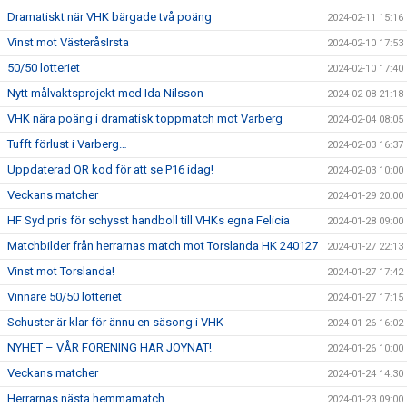
Dramatiskt när VHK bärgade två poäng
2024-02-11 15:16
Vinst mot VästeråsIrsta
2024-02-10 17:53
50/50 lotteriet
2024-02-10 17:40
Nytt målvaktsprojekt med Ida Nilsson
2024-02-08 21:18
VHK nära poäng i dramatisk toppmatch mot Varberg
2024-02-04 08:05
Tufft förlust i Varberg…
2024-02-03 16:37
Uppdaterad QR kod för att se P16 idag!
2024-02-03 10:00
Veckans matcher
2024-01-29 20:00
HF Syd pris för schysst handboll till VHKs egna Felicia
2024-01-28 09:00
Matchbilder från herrarnas match mot Torslanda HK 240127
2024-01-27 22:13
Vinst mot Torslanda!
2024-01-27 17:42
Vinnare 50/50 lotteriet
2024-01-27 17:15
Schuster är klar för ännu en säsong i VHK
2024-01-26 16:02
NYHET – VÅR FÖRENING HAR JOYNAT!
2024-01-26 10:00
Veckans matcher
2024-01-24 14:30
Herrarnas nästa hemmamatch
2024-01-23 09:00