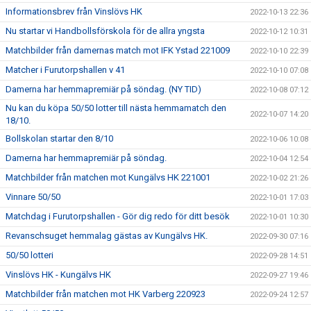
Informationsbrev från Vinslövs HK
2022-10-13 22:36
Nu startar vi Handbollsförskola för de allra yngsta
2022-10-12 10:31
Matchbilder från damernas match mot IFK Ystad 221009
2022-10-10 22:39
Matcher i Furutorpshallen v 41
2022-10-10 07:08
Damerna har hemmapremiär på söndag. (NY TID)
2022-10-08 07:12
Nu kan du köpa 50/50 lotter till nästa hemmamatch den
2022-10-07 14:20
18/10.
Bollskolan startar den 8/10
2022-10-06 10:08
Damerna har hemmapremiär på söndag.
2022-10-04 12:54
Matchbilder från matchen mot Kungälvs HK 221001
2022-10-02 21:26
Vinnare 50/50
2022-10-01 17:03
Matchdag i Furutorpshallen - Gör dig redo för ditt besök
2022-10-01 10:30
Revanschsuget hemmalag gästas av Kungälvs HK.
2022-09-30 07:16
50/50 lotteri
2022-09-28 14:51
Vinslövs HK - Kungälvs HK
2022-09-27 19:46
Matchbilder från matchen mot HK Varberg 220923
2022-09-24 12:57