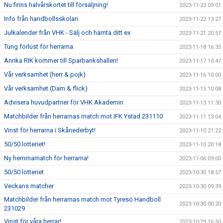
Nu finns halvårskortet till försäljning!
2023-11-23 09:01
Info från handbollsskolan
2023-11-22 13:27
Julkalender från VHK - Sälj och hämta ditt ex
2023-11-21 20:57
Tung förlust för herrarna
2023-11-18 16:35
Anrika RIK kommer till Sparbankshallen!
2023-11-17 10:47
Vår verksamhet (herr & pojk)
2023-11-16 10:00
Vår verksamhet (Dam & flick)
2023-11-15 10:08
Advisera huvudpartner för VHK Akademin
2023-11-13 11:30
Matchbilder från herrarnas match mot IFK Ystad 231110
2023-11-11 13:04
Vinst för herrarna i Skånederbyt!
2023-11-10 21:22
50/50 lotteriet!
2023-11-10 20:18
Ny hemmamatch för herrarna!
2023-11-06 09:00
50/50 lotteriet
2023-10-30 18:57
Veckans matcher
2023-10-30 09:39
Matchbilder från herrarnas match mot Tyresö Handboll
2023-10-30 00:20
231029
Vinst för våra herrar!
2023-10-29 16:50