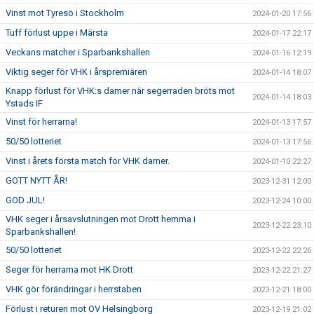
Vinst mot Tyresö i Stockholm
2024-01-20 17:56
Tuff förlust uppe i Märsta
2024-01-17 22:17
Veckans matcher i Sparbankshallen
2024-01-16 12:19
Viktig seger för VHK i årspremiären
2024-01-14 18:07
Knapp förlust för VHK:s damer när segerraden bröts mot
2024-01-14 18:03
Ystads IF
Vinst för herrarna!
2024-01-13 17:57
50/50 lotteriet
2024-01-13 17:56
Vinst i årets första match för VHK damer.
2024-01-10 22:27
GOTT NYTT ÅR!
2023-12-31 12:00
GOD JUL!
2023-12-24 10:00
VHK seger i årsavslutningen mot Drott hemma i
2023-12-22 23:10
Sparbankshallen!
50/50 lotteriet
2023-12-22 22:26
Seger för herrarna mot HK Drott
2023-12-22 21:27
VHK gör förändringar i herrstaben
2023-12-21 18:00
Förlust i returen mot OV Helsingborg
2023-12-19 21:02