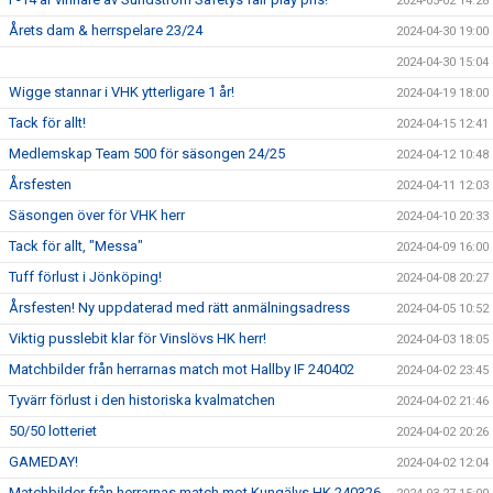
2024-05-02 14:28
Årets dam & herrspelare 23/24
2024-04-30 19:00
2024-04-30 15:04
Wigge stannar i VHK ytterligare 1 år!
2024-04-19 18:00
Tack för allt!
2024-04-15 12:41
Medlemskap Team 500 för säsongen 24/25
2024-04-12 10:48
Årsfesten
2024-04-11 12:03
Säsongen över för VHK herr
2024-04-10 20:33
Tack för allt, "Messa"
2024-04-09 16:00
Tuff förlust i Jönköping!
2024-04-08 20:27
Årsfesten! Ny uppdaterad med rätt anmälningsadress
2024-04-05 10:52
Viktig pusslebit klar för Vinslövs HK herr!
2024-04-03 18:05
Matchbilder från herrarnas match mot Hallby IF 240402
2024-04-02 23:45
Tyvärr förlust i den historiska kvalmatchen
2024-04-02 21:46
50/50 lotteriet
2024-04-02 20:26
GAMEDAY!
2024-04-02 12:04
Matchbilder från herrarnas match mot Kungälvs HK 240326