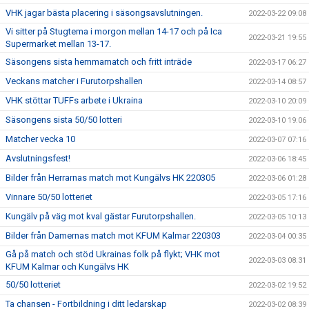
VHK jagar bästa placering i säsongsavslutningen.
2022-03-22 09:08
Vi sitter på Stugtema i morgon mellan 14-17 och på Ica
2022-03-21 19:55
Supermarket mellan 13-17.
Säsongens sista hemmamatch och fritt inträde
2022-03-17 06:27
Veckans matcher i Furutorpshallen
2022-03-14 08:57
VHK stöttar TUFFs arbete i Ukraina
2022-03-10 20:09
Säsongens sista 50/50 lotteri
2022-03-10 19:06
Matcher vecka 10
2022-03-07 07:16
Avslutningsfest!
2022-03-06 18:45
Bilder från Herrarnas match mot Kungälvs HK 220305
2022-03-06 01:28
Vinnare 50/50 lotteriet
2022-03-05 17:16
Kungälv på väg mot kval gästar Furutorpshallen.
2022-03-05 10:13
Bilder från Damernas match mot KFUM Kalmar 220303
2022-03-04 00:35
Gå på match och stöd Ukrainas folk på flykt; VHK mot
2022-03-03 08:31
KFUM Kalmar och Kungälvs HK
50/50 lotteriet
2022-03-02 19:52
Ta chansen - Fortbildning i ditt ledarskap
2022-03-02 08:39