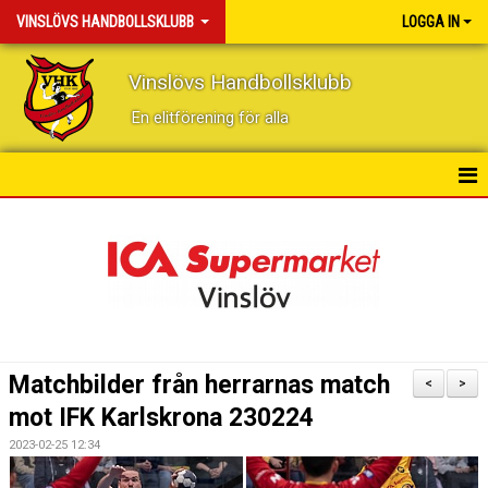
VINSLÖVS HANDBOLLSKLUBB
LOGGA IN
Vinslövs Handbollsklubb
En elitförening för alla
HEM
NYHETER
KONTAKT
KALENDER
Matchbilder från herrarnas match
<
>
BILDGALLERI
mot IFK Karlskrona 230224
2023-02-25 12:34
DOKUMENT