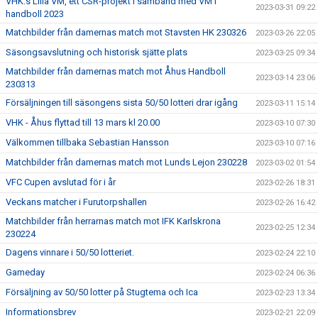
VHK:s Lilla VM, ett CSR-projekt i samband med VM i
2023-03-31 09:22
handboll 2023
Matchbilder från damernas match mot Stavsten HK 230326
2023-03-26 22:05
Säsongsavslutning och historisk sjätte plats
2023-03-25 09:34
Matchbilder från damernas match mot Åhus Handboll
2023-03-14 23:06
230313
Försäljningen till säsongens sista 50/50 lotteri drar igång
2023-03-11 15:14
VHK - Åhus flyttad till 13 mars kl 20.00
2023-03-10 07:30
Välkommen tillbaka Sebastian Hansson
2023-03-10 07:16
Matchbilder från damernas match mot Lunds Lejon 230228
2023-03-02 01:54
VFC Cupen avslutad för i år
2023-02-26 18:31
Veckans matcher i Furutorpshallen
2023-02-26 16:42
Matchbilder från herrarnas match mot IFK Karlskrona
2023-02-25 12:34
230224
Dagens vinnare i 50/50 lotteriet.
2023-02-24 22:10
Gameday
2023-02-24 06:36
Försäljning av 50/50 lotter på Stugtema och Ica
2023-02-23 13:34
Informationsbrev
2023-02-21 22:09