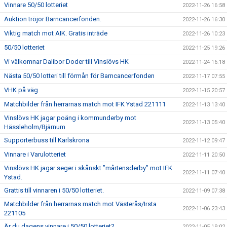
Vinnare 50/50 lotteriet
2022-11-26 16:58
Auktion tröjor Barncancerfonden.
2022-11-26 16:30
Viktig match mot AIK. Gratis inträde
2022-11-26 10:23
50/50 lotteriet
2022-11-25 19:26
Vi välkomnar Dalibor Doder till Vinslövs HK
2022-11-24 16:18
Nästa 50/50 lotteri till förmån för Barncancerfonden
2022-11-17 07:55
VHK på väg
2022-11-15 20:57
Matchbilder från herrarnas match mot IFK Ystad 221111
2022-11-13 13:40
Vinslövs HK jagar poäng i kommunderby mot
2022-11-13 05:40
Hässleholm/Bjärnum
Supporterbuss till Karlskrona
2022-11-12 09:47
Vinnare i Varulotteriet
2022-11-11 20:50
Vinslövs HK jagar seger i skånskt ”mårtensderby” mot IFK
2022-11-11 07:40
Ystad.
Grattis till vinnaren i 50/50 lotteriet.
2022-11-09 07:38
Matchbilder från herrarnas match mot Västerås/Irsta
2022-11-06 23:43
221105
Är du dagens vinnare i 50/50 lotteriet?
2022-11-05 19:02