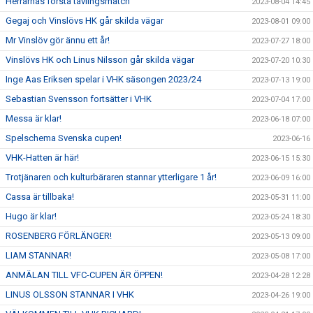
Herrarnas första tävlingsmatch
2023-08-04 14:45
Gegaj och Vinslövs HK går skilda vägar
2023-08-01 09:00
Mr Vinslöv gör ännu ett år!
2023-07-27 18:00
Vinslövs HK och Linus Nilsson går skilda vägar
2023-07-20 10:30
Inge Aas Eriksen spelar i VHK säsongen 2023/24
2023-07-13 19:00
Sebastian Svensson fortsätter i VHK
2023-07-04 17:00
Messa är klar!
2023-06-18 07:00
Spelschema Svenska cupen!
2023-06-16
VHK-Hatten är här!
2023-06-15 15:30
Trotjänaren och kulturbäraren stannar ytterligare 1 år!
2023-06-09 16:00
Cassa är tillbaka!
2023-05-31 11:00
Hugo är klar!
2023-05-24 18:30
ROSENBERG FÖRLÄNGER!
2023-05-13 09:00
LIAM STANNAR!
2023-05-08 17:00
ANMÄLAN TILL VFC-CUPEN ÄR ÖPPEN!
2023-04-28 12:28
LINUS OLSSON STANNAR I VHK
2023-04-26 19:00