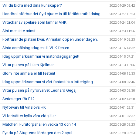
Vill du bidra med dina kunskaper?
2022-04-29 09:42
Handbollsförbundet Syd bjuder in till föräldrarutbildning
2022-04-27 16:23
Vi tackar av spelare som lämnar VHK
2022-04-24 21:04
Sist men inte minst
2022-04-23 11:56
Fortfarande platser kvar. Anmälan öppen under dagen.
2022-04-19 08:23
Sista anmälningsdagen till VHK festen
2022-04-16 14:32
Idag uppmärksammar vi matchdagsgänget!
2022-04-15 07:21
Vi tar pulsen på Liam Kjellman
2022-04-13 15:06
Glöm inte anmäla er till festen!
2022-04-08 12:33
Idag uppmärksammar vi vårt fantastiska lotterigäng
2022-04-08 07:46
Vi tar pulsen på nyförvärvet Leonard Gegaj
2022-04-03 09:30
Serieseger för F12
2022-04-02 14:28
Nyförvärv till Vinslövs HK
2022-04-01 23:31
Vi fortsätter hylla våra eldsjälar
2022-04-01 07:37
Matcher i Furutorpshallen vecka 13 och 14
2022-03-28 09:23
Fynda på Stugtema lördagen den 2 april
2022-03-28 09:23