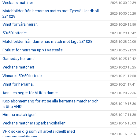
Veckans matcher
2023-10-30 09:39
Matchbilder från herrarnas match mot Tyresö Handboll
2023-10-30 00:20
231029
Vinst för våra herrar!
2023-10-29 16:50
50/50 lotteriet
2023-10-29 15:42
Matchbilder från damernas match mot Ligu 231028
2023-10-28 20:00
Förlust för herrarna upp i Västerås!
2023-10-25 21:29
Gameday herrarna!
2023-10-25 10:42
Veckans matcher!
2023-10-23 15:25
Vinnare i 50/50 lotteriet
2023-10-21 17:58
Vinst för herrarna!
2023-10-21 17:41
Ännu en seger för VHK:s damer
2023-10-20 22:36
Köp abonnemang för att se alla herrarnas matcher och
2023-10-19 13:36
stötta VHK!
Himma match igen!
2023-10-17 11:30
Veckans matcher i Sparbankshallen!
2023-10-16 13:03
VHK söker dig som vill arbeta ideellt med
2023-10-16 09:16
ungdomssektionen