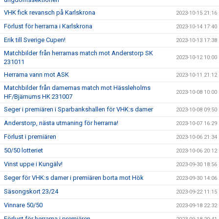
VHK fick revansch på Karlskrona
2023-10-15 21:16
Förlust för herrarna i Karlskrona
2023-10-14 17:40
Erik till Sverige Cupen!
2023-10-13 17:38
Matchbilder från herrarnas match mot Anderstorp SK
2023-10-12 10:00
231011
Herrarna vann mot ASK
2023-10-11 21:12
Matchbilder från damernas match mot Hässleholms
2023-10-08 10:00
HF/Bjärnums HK 231007
Seger i premiären i Sparbankshallen för VHK:s damer
2023-10-08 09:50
Anderstorp, nästa utmaning för herrarna!
2023-10-07 16:29
Förlust i premiären
2023-10-06 21:34
50/50 lotteriet
2023-10-06 20:12
Vinst uppe i Kungälv!
2023-09-30 18:56
Seger för VHK:s damer i premiären borta mot Hök
2023-09-30 14:06
Säsongskort 23/24
2023-09-22 11:15
Vinnare 50/50
2023-09-18 22:32
Förlust för herrarna i premiären