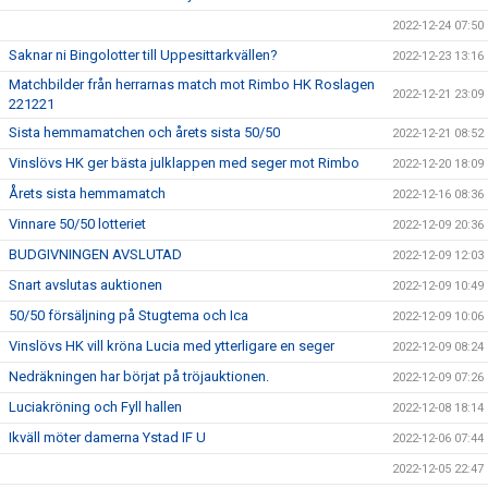
2022-12-24 07:50
Saknar ni Bingolotter till Uppesittarkvällen?
2022-12-23 13:16
Matchbilder från herrarnas match mot Rimbo HK Roslagen
2022-12-21 23:09
221221
Sista hemmamatchen och årets sista 50/50
2022-12-21 08:52
Vinslövs HK ger bästa julklappen med seger mot Rimbo
2022-12-20 18:09
Årets sista hemmamatch
2022-12-16 08:36
Vinnare 50/50 lotteriet
2022-12-09 20:36
BUDGIVNINGEN AVSLUTAD
2022-12-09 12:03
Snart avslutas auktionen
2022-12-09 10:49
50/50 försäljning på Stugtema och Ica
2022-12-09 10:06
Vinslövs HK vill kröna Lucia med ytterligare en seger
2022-12-09 08:24
Nedräkningen har börjat på tröjauktionen.
2022-12-09 07:26
Luciakröning och Fyll hallen
2022-12-08 18:14
Ikväll möter damerna Ystad IF U
2022-12-06 07:44
2022-12-05 22:47