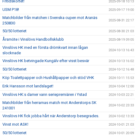
Fritidskortet!
2025-09-18 10:13
USM P18!
2025-09-17 19:00
Matchbilder från matchen i Svenska cupen mot Aranäs
2025-08-31 22:17
250830
50/50 lotteriet
2025-08-30 21:03
Årsmöte i Vinslövs Handbollsklubb
2025-08-19 09:05
Vinslövs HK med en första drömkvart innan lågan
2024-10-13 16:43
slocknade
Vinslövs HK betvingade Kungälv efter visst besvär
2024-10-13 16:02
50/50 lotteriet
2024-10-12 16:48
Köp Toalettpapper och Hushållpapper och stöd VHK
2024-10-11 15:53
Erik Hansson mot landslaget!
2024-10-04 12:00
Vinslövs HK:s damer vann seriepremiären i Ystad
2024-10-03 22:21
Matchbilder från herrarnas match mot Anderstorps SK
2024-10-02 23:33
241001
Vinslövs HK fick jobba hårt när Anderstorp besegrades.
2024-10-02 13:33
Vinst mot ASK!
2024-10-01 21:03
50/50 lotteriet
2024-10-01 20:09