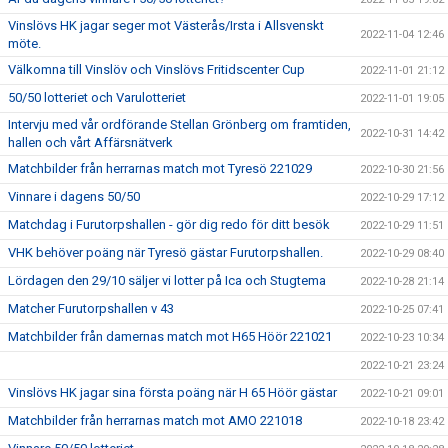
Vinslövs HK jagar seger mot Västerås/Irsta i Allsvenskt
2022-11-04 12:46
möte.
Välkomna till Vinslöv och Vinslövs Fritidscenter Cup
2022-11-01 21:12
50/50 lotteriet och Varulotteriet
2022-11-01 19:05
Intervju med vår ordförande Stellan Grönberg om framtiden,
2022-10-31 14:42
hallen och vårt Affärsnätverk
Matchbilder från herrarnas match mot Tyresö 221029
2022-10-30 21:56
Vinnare i dagens 50/50
2022-10-29 17:12
Matchdag i Furutorpshallen - gör dig redo för ditt besök
2022-10-29 11:51
VHK behöver poäng när Tyresö gästar Furutorpshallen.
2022-10-29 08:40
Lördagen den 29/10 säljer vi lotter på Ica och Stugtema
2022-10-28 21:14
Matcher Furutorpshallen v 43
2022-10-25 07:41
Matchbilder från damernas match mot H65 Höör 221021
2022-10-23 10:34
2022-10-21 23:24
Vinslövs HK jagar sina första poäng när H 65 Höör gästar
2022-10-21 09:01
Matchbilder från herrarnas match mot AMO 221018
2022-10-18 23:42