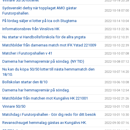
Vinnare 50/50 lotteriet
2022-10-18 20:28
Sydsvenskt derby när topplaget AMO gästar
2022-10-18 07:00
Furutorpshallen.
På lördag säljer vi lotter på Ica och Stugtema
2022-10-14 10:04
Informationsbrev från Vinslövs HK
2022-10-13 22:36
Nu startar vi Handbollsförskola för de allra yngsta
2022-10-12 10:31
Matchbilder från damernas match mot IFK Ystad 221009
2022-10-10 22:39
Matcher i Furutorpshallen v 41
2022-10-10 07:08
Damerna har hemmapremiär på söndag. (NY TID)
2022-10-08 07:12
Nu kan du köpa 50/50 lotter till nästa hemmamatch den
2022-10-07 14:20
18/10.
Bollskolan startar den 8/10
2022-10-06 10:08
Damerna har hemmapremiär på söndag.
2022-10-04 12:54
Matchbilder från matchen mot Kungälvs HK 221001
2022-10-02 21:26
Vinnare 50/50
2022-10-01 17:03
Matchdag i Furutorpshallen - Gör dig redo för ditt besök
2022-10-01 10:30
Revanschsuget hemmalag gästas av Kungälvs HK.
2022-09-30 07:16