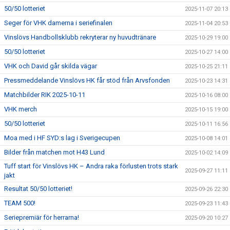
50/50 lotteriet
2025-11-07 20:13
Seger för VHK damerna i seriefinalen
2025-11-04 20:53
Vinslövs Handbollsklubb rekryterar ny huvudtränare
2025-10-29 19:00
50/50 lotteriet
2025-10-27 14:00
VHK och David går skilda vägar
2025-10-25 21:11
Pressmeddelande Vinslövs HK får stöd från Arvsfonden
2025-10-23 14:31
Matchbilder RIK 2025-10-11
2025-10-16 08:00
VHK merch
2025-10-15 19:00
50/50 lotteriet
2025-10-11 16:56
Moa med i HF SYD:s lag i Sverigecupen
2025-10-08 14:01
Bilder från matchen mot H43 Lund
2025-10-02 14:09
Tuff start för Vinslövs HK – Andra raka förlusten trots stark
2025-09-27 11:11
jakt
Resultat 50/50 lotteriet!
2025-09-26 22:30
TEAM 500!
2025-09-23 11:43
Seriepremiär för herrarna!
2025-09-20 10:27