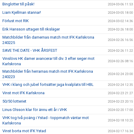
Binglotter till påsk!
2024-03-06 11:53
Liam Kjellman stannar!
2024-03-05 18:00
Förlust mot RIK
2024-03-02 14:36
Erik Hansson uttagen till riksläger
2024-02-26 18:00
Matchbilder från damernas match mot IFK Karlskrona
2024-02-26 16:56
240225
SAVE THE DATE - VHK ÅRSFEST
2024-02-26 11:22
Vinslövs HK damer avancerar till div. 3 efter seger mot
2024-02-26 08:16
Karlskrona
Matchbilder från herrarnas match mot IFK Karlskrona
2024-02-24 23:00
240223
VHK i klang och jubel fortsätter jaga kvalplats till HBL
2024-02-24 12:35
Vinst mot IFK Karlskrona
2024-02-23 21:27
50/50 lotteriet
2024-02-23 20:15
Linus Olsson klar för ännu ett år i VHK
2024-02-20 17:00
VHK tog två poäng i Ystad - toppmatch väntar mot
2024-02-18 10:25
Karlskrona
Vinst borta mot IFK Ystad
2024-02-17 16:34