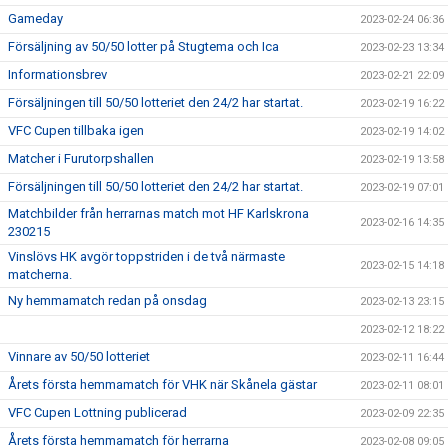
Gameday
2023-02-24 06:36
Försäljning av 50/50 lotter på Stugtema och Ica
2023-02-23 13:34
Informationsbrev
2023-02-21 22:09
Försäljningen till 50/50 lotteriet den 24/2 har startat.
2023-02-19 16:22
VFC Cupen tillbaka igen
2023-02-19 14:02
Matcher i Furutorpshallen
2023-02-19 13:58
Försäljningen till 50/50 lotteriet den 24/2 har startat.
2023-02-19 07:01
Matchbilder från herrarnas match mot HF Karlskrona
2023-02-16 14:35
230215
Vinslövs HK avgör toppstriden i de två närmaste
2023-02-15 14:18
matcherna.
Ny hemmamatch redan på onsdag
2023-02-13 23:15
2023-02-12 18:22
Vinnare av 50/50 lotteriet
2023-02-11 16:44
Årets första hemmamatch för VHK när Skånela gästar
2023-02-11 08:01
VFC Cupen Lottning publicerad
2023-02-09 22:35
Årets första hemmamatch för herrarna
2023-02-08 09:05