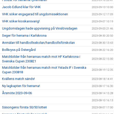
2023-09-18 20:41
Jacob Edlund klar för VHK
2023-09-13 10:00
VHK söker engagerad till ungdomssektionen
2023-09-12 17:09
VHK söker kioskansvarig!
2023-09-07 10:19
Ungdomslagen hade uppvisning på Vinslövsdagen
2023-09-03 21:46
Seger för herrarna i Karlskrona
2023-08-30 20:50
Anmälan till handbollsskolan/handbollsförskolan
2023-08-30 13:43
Bollkryss på Östergård
2023-08-22 16:20
Matchbilder från herrarnas match mot HF Karlskrona i
2023-08-22 15:00
Svenska Cupen 230821
Matchbilder från herrarnas match mot Ystads IF i Svenska
2023-08-19 12:35
Cupen 230818
Kvällens match sänds!
2023-08-18 14:41
Ny lagkapten för herrarna!
2023-08-17 16:30
Årsmöte 2023-09-06
2023-08-14 15:28
2023-08-10 16:13
Säsongens första 50/50 lotteri
2023-08-07 17:00