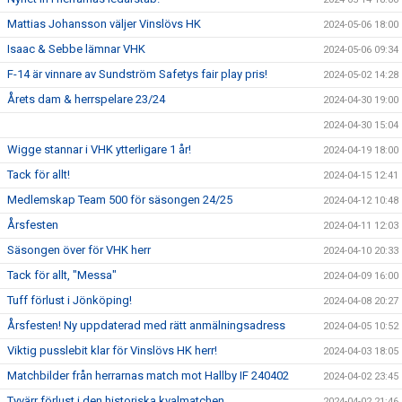
Mattias Johansson väljer Vinslövs HK
2024-05-06 18:00
Isaac & Sebbe lämnar VHK
2024-05-06 09:34
F-14 är vinnare av Sundström Safetys fair play pris!
2024-05-02 14:28
Årets dam & herrspelare 23/24
2024-04-30 19:00
2024-04-30 15:04
Wigge stannar i VHK ytterligare 1 år!
2024-04-19 18:00
Tack för allt!
2024-04-15 12:41
Medlemskap Team 500 för säsongen 24/25
2024-04-12 10:48
Årsfesten
2024-04-11 12:03
Säsongen över för VHK herr
2024-04-10 20:33
Tack för allt, "Messa"
2024-04-09 16:00
Tuff förlust i Jönköping!
2024-04-08 20:27
Årsfesten! Ny uppdaterad med rätt anmälningsadress
2024-04-05 10:52
Viktig pusslebit klar för Vinslövs HK herr!
2024-04-03 18:05
Matchbilder från herrarnas match mot Hallby IF 240402
2024-04-02 23:45
Tyvärr förlust i den historiska kvalmatchen
2024-04-02 21:46