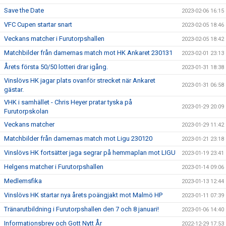
Save the Date
2023-02-06 16:15
VFC Cupen startar snart
2023-02-05 18:46
Veckans matcher i Furutorpshallen
2023-02-05 18:42
Matchbilder från damernas match mot HK Ankaret 230131
2023-02-01 23:13
Årets första 50/50 lotteri drar igång.
2023-01-31 18:38
Vinslövs HK jagar plats ovanför strecket när Ankaret
2023-01-31 06:58
gästar.
VHK i samhället - Chris Heyer pratar tyska på
2023-01-29 20:09
Furutorpskolan
Veckans matcher
2023-01-29 11:42
Matchbilder från damernas match mot Ligu 230120
2023-01-21 23:18
Vinslövs HK fortsätter jaga segrar på hemmaplan mot LIGU
2023-01-19 23:41
Helgens matcher i Furutorpshallen
2023-01-14 09:06
Medlemsfika
2023-01-13 12:44
Vinslövs HK startar nya årets poängjakt mot Malmö HP
2023-01-11 07:39
Tränarutbildning i Furutorpshallen den 7 och 8 januari!
2023-01-06 14:40
Informationsbrev och Gott Nytt År
2022-12-29 17:53