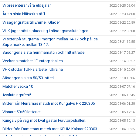
Vi presenterar våra eldsjälar
2022-03-25 08:04
Årets sista Nätverksträff
2022-03-23 14:00
Vi säger grattis till Emmeli Glader
2022-03-22 20:59
VHK jagar bästa placering i säsongsavslutningen.
2022-03-22 09:08
Vi sitter på Stugtema i morgon mellan 14-17 och på Ica
2022-03-21 19:55
Supermarket mellan 13-17.
Säsongens sista hemmamatch och fritt inträde
2022-03-17 06:27
Veckans matcher i Furutorpshallen
2022-03-14 08:57
VHK stöttar TUFFs arbete i Ukraina
2022-03-10 20:09
Säsongens sista 50/50 lotteri
2022-03-10 19:06
Matcher vecka 10
2022-03-07 07:16
Avslutningsfest!
2022-03-06 18:45
Bilder från Herrarnas match mot Kungälvs HK 220305
2022-03-06 01:28
Vinnare 50/50 lotteriet
2022-03-05 17:16
Kungälv på väg mot kval gästar Furutorpshallen.
2022-03-05 10:13
Bilder från Damernas match mot KFUM Kalmar 220303
2022-03-04 00:35