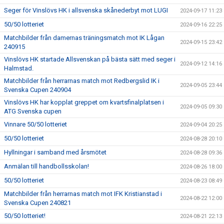
Seger för Vinslövs HK i allsvenska skånederbyt mot LUGI
2024-09-17 11:23
50/50 lotteriet
2024-09-16 22:25
Matchbilder från damernas träningsmatch mot IK Lågan
2024-09-15 23:42
240915
Vinslövs HK startade Allsvenskan på bästa sätt med seger i
2024-09-12 14:16
Halmstad.
Matchbilder från herrarnas match mot Redbergslid IK i
2024-09-05 23:44
Svenska Cupen 240904
Vinslövs HK har kopplat greppet om kvartsfinalplatsen i
2024-09-05 09:30
ATG Svenska cupen
Vinnare 50/50 lotteriet
2024-09-04 20:25
50/50 lotteriet
2024-08-28 20:10
Hyllningar i samband med årsmötet
2024-08-28 09:36
Anmälan till handbollsskolan!
2024-08-26 18:00
50/50 lotteriet
2024-08-23 08:49
Matchbilder från herrarnas match mot IFK Kristianstad i
2024-08-22 12:00
Svenska Cupen 240821
50/50 lotteriet!
2024-08-21 22:13