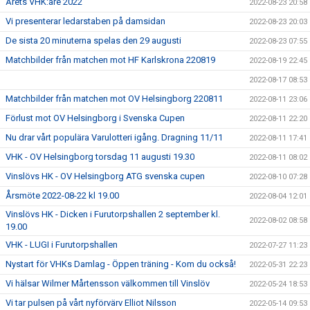
Årets VHK:are 2022
2022-08-23 20:58
Vi presenterar ledarstaben på damsidan
2022-08-23 20:03
De sista 20 minuterna spelas den 29 augusti
2022-08-23 07:55
Matchbilder från matchen mot HF Karlskrona 220819
2022-08-19 22:45
2022-08-17 08:53
Matchbilder från matchen mot OV Helsingborg 220811
2022-08-11 23:06
Förlust mot OV Helsingborg i Svenska Cupen
2022-08-11 22:20
Nu drar vårt populära Varulotteri igång. Dragning 11/11
2022-08-11 17:41
VHK - OV Helsingborg torsdag 11 augusti 19.30
2022-08-11 08:02
Vinslövs HK - OV Helsingborg ATG svenska cupen
2022-08-10 07:28
Årsmöte 2022-08-22 kl 19.00
2022-08-04 12:01
Vinslövs HK - Dicken i Furutorpshallen 2 september kl.
2022-08-02 08:58
19.00
VHK - LUGI i Furutorpshallen
2022-07-27 11:23
Nystart för VHKs Damlag - Öppen träning - Kom du också!
2022-05-31 22:23
Vi hälsar Wilmer Mårtensson välkommen till Vinslöv
2022-05-24 18:53
Vi tar pulsen på vårt nyförvärv Elliot Nilsson
2022-05-14 09:53