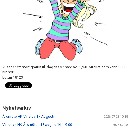
MATCHER
LÄNKAR
BLI MEDLEM!
VFC CUPEN
VHK SOCIALA MEDIER
VHK SHOP
Vi säger ett stort grattis till dagens vinnare av 50/50 lotteriet som vann 9600
kronor
Lottnr 18123
TEAM 500
HERRARNAS RESULTAT & TABELL
DAMERNAS RESULTAT & TABELL
Nyhetsarkiv
Årsmöte HK Vinslöv 17 Augusti
2026-07-28 10:15
Vinslövs HK Årsmöte - 18 augusti kl. 19.00
2026-07-28