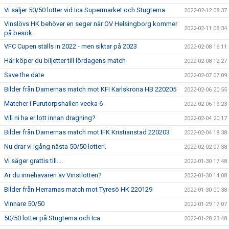
Vi säljer 50/50 lotter vid Ica Supermarket och Stugtema
2022-02-12 08:37
Vinslövs HK behöver en seger när OV Helsingborg kommer
2022-02-11 08:34
på besök.
VFC Cupen ställs in 2022 - men siktar på 2023
2022-02-08 16:11
Här köper du biljetter till lördagens match
2022-02-08 12:27
Save the date
2022-02-07 07:09
Bilder från Damernas match mot KFI Karlskrona HB 220205
2022-02-06 20:55
Matcher i Furutorpshallen vecka 6
2022-02-06 19:23
Vill ni ha er lott innan dragning?
2022-02-04 20:17
Bilder från Damernas match mot IFK Kristianstad 220203
2022-02-04 18:38
Nu drar vi igång nästa 50/50 lotteri.
2022-02-02 07:38
Vi säger grattis till....
2022-01-30 17:48
Är du innehavaren av Vinstlotten?
2022-01-30 14:08
Bilder från Herrarnas match mot Tyresö HK 220129
2022-01-30 00:38
Vinnare 50/50
2022-01-29 17:07
50/50 lotter på Stugtema och Ica
2022-01-28 23:48