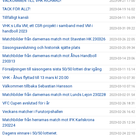
VÄLKOMMEN TILL VHK RICHARD!
2023-04-21 17:00
TACK FÖR ALLT!
2023-04-19 16:02
Tillfälligt kansli
2023-04-11 16:09
VHK:s Lilla VM, ett CSR-projekt i samband med VM i
2023-03-31 09:22
handboll 2023
Matchbilder från damernas match mot Stavsten HK 230326
2023-03-26 22:05
Säsongsavslutning och historisk sjätte plats
2023-03-25 09:34
Matchbilder från damernas match mot Åhus Handboll
2023-03-14 23:06
230313
Försäljningen till säsongens sista 50/50 lotteri drar igång
2023-03-11 15:14
VHK - Åhus flyttad till 13 mars kl 20.00
2023-03-10 07:30
Välkommen tillbaka Sebastian Hansson
2023-03-10 07:16
Matchbilder från damernas match mot Lunds Lejon 230228
2023-03-02 01:54
VFC Cupen avslutad för i år
2023-02-26 18:31
Veckans matcher i Furutorpshallen
2023-02-26 16:42
Matchbilder från herrarnas match mot IFK Karlskrona
2023-02-25 12:34
230224
Dagens vinnare i 50/50 lotteriet.
2023-02-24 22:10