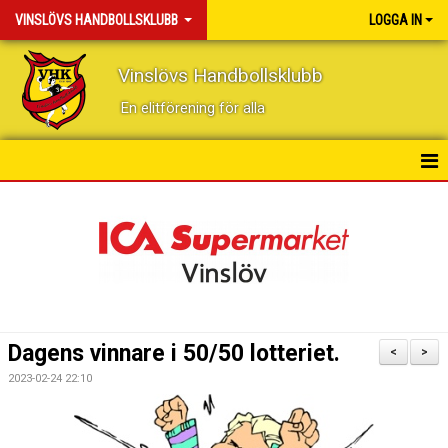
VINSLÖVS HANDBOLLSKLUBB
LOGGA IN
Vinslövs Handbollsklubb
En elitförening för alla
HEM
NYHETER
KONTAKT
KALENDER
Dagens vinnare i 50/50 lotteriet.
<
>
BILDGALLERI
2023-02-24 22:10
DOKUMENT