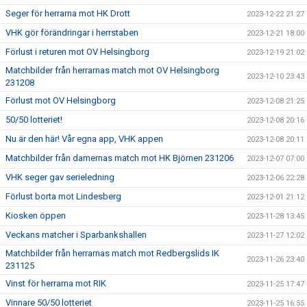
Seger för herrarna mot HK Drott
2023-12-22 21:27
VHK gör förändringar i herrstaben
2023-12-21 18:00
Förlust i returen mot OV Helsingborg
2023-12-19 21:02
Matchbilder från herrarnas match mot OV Helsingborg
2023-12-10 23:43
231208
Förlust mot OV Helsingborg
2023-12-08 21:25
50/50 lotteriet!
2023-12-08 20:16
Nu är den här! Vår egna app, VHK appen
2023-12-08 20:11
Matchbilder från damernas match mot HK Björnen 231206
2023-12-07 07:00
VHK seger gav serieledning
2023-12-06 22:28
Förlust borta mot Lindesberg
2023-12-01 21:12
Kiosken öppen
2023-11-28 13:45
Veckans matcher i Sparbankshallen
2023-11-27 12:02
Matchbilder från herrarnas match mot Redbergslids IK
2023-11-26 23:40
231125
Vinst för herrarna mot RIK
2023-11-25 17:47
Vinnare 50/50 lotteriet
2023-11-25 16:55