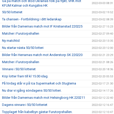
Gå på match och stöd Ukrainas folk på flykt; VHK mot
2022-03-03 08:31
KFUM Kalmar och Kungälvs HK
50/50 lotteriet
2022-03-02 19:52
Ta chansen - Fortbildning i ditt ledarskap
2022-03-02 08:39
Bilder från Damernas match mot IF Kristianstad 220225
2022-02-27 15:23
Matcher i Furutorpshallen
2022-02-27 09:40
Ny matchtid
2022-02-23 13:35
Nu startar nästa 50/50 lotteri
2022-02-23 12:00
Bilder från Herrarnas match mot Anderstorp SK 220220
2022-02-21 23:29
Matcher i Furutorpshallen
2022-02-21 08:26
Vinnare i 50/50 lotteriet
2022-02-20 18:36
Köp lotter fram till kl 15.00 idag
2022-02-20 05:53
På lördag står vi på Ica Supermarket och Stugtema
2022-02-17 21:30
Nu drar vi igång söndagens 50/50 lotteri.
2022-02-14 17:26
Bilder från Damernas match mot Helsingborg HK 220211
2022-02-12 22:40
Dagens vinnare i 50/50 lotteriet
2022-02-12 16:47
Topplaget från kabelbyn gästar Furutorpshallen.
2022-02-12 10:47