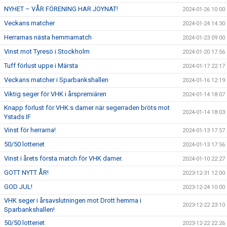
NYHET – VÅR FÖRENING HAR JOYNAT!
2024-01-26 10:00
Veckans matcher
2024-01-24 14:30
Herrarnas nästa hemmamatch
2024-01-23 09:00
Vinst mot Tyresö i Stockholm
2024-01-20 17:56
Tuff förlust uppe i Märsta
2024-01-17 22:17
Veckans matcher i Sparbankshallen
2024-01-16 12:19
Viktig seger för VHK i årspremiären
2024-01-14 18:07
Knapp förlust för VHK:s damer när segerraden bröts mot
2024-01-14 18:03
Ystads IF
Vinst för herrarna!
2024-01-13 17:57
50/50 lotteriet
2024-01-13 17:56
Vinst i årets första match för VHK damer.
2024-01-10 22:27
GOTT NYTT ÅR!
2023-12-31 12:00
GOD JUL!
2023-12-24 10:00
VHK seger i årsavslutningen mot Drott hemma i
2023-12-22 23:10
Sparbankshallen!
50/50 lotteriet
2023-12-22 22:26