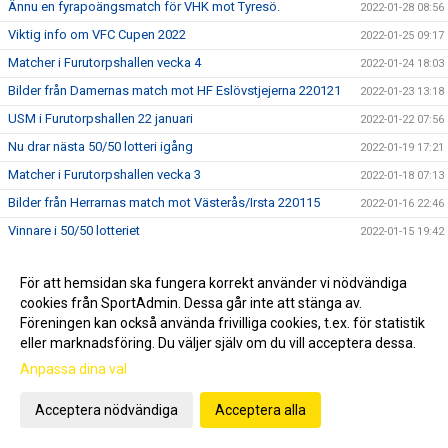
Ännu en fyrapoängsmatch för VHK mot Tyresö.
2022-01-28 08:56
Viktig info om VFC Cupen 2022
2022-01-25 09:17
Matcher i Furutorpshallen vecka 4
2022-01-24 18:03
Bilder från Damernas match mot HF Eslövstjejerna 220121
2022-01-23 13:18
USM i Furutorpshallen 22 januari
2022-01-22 07:56
Nu drar nästa 50/50 lotteri igång
2022-01-19 17:21
Matcher i Furutorpshallen vecka 3
2022-01-18 07:13
Bilder från Herrarnas match mot Västerås/Irsta 220115
2022-01-16 22:46
Vinnare i 50/50 lotteriet
2022-01-15 19:42
Ändringar i schemat för helgens matcher
2022-01-13 16:53
För att hemsidan ska fungera korrekt använder vi nödvändiga
Lördagens hemmamatch mot Västerås Irsta
2022-01-10 22:12
cookies från SportAdmin. Dessa går inte att stänga av.
Matcher vecka 2
2022-01-10 08:51
Föreningen kan också använda frivilliga cookies, t.ex. för statistik
Inställt för VHK:s damer
eller marknadsföring. Du väljer själv om du vill acceptera dessa.
2022-01-07 18:44
Anpassa dina val
Årets första 50/50 lotteri
2022-01-06 21:04
Matcher
2022-01-06 16:10
Acceptera nödvändiga
Acceptera alla
Bingolotter slutsålda
2021-12-21 18:30