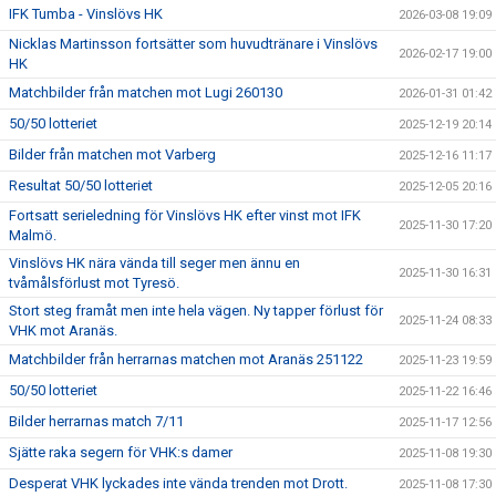
IFK Tumba - Vinslövs HK
2026-03-08 19:09
Nicklas Martinsson fortsätter som huvudtränare i Vinslövs
2026-02-17 19:00
HK
Matchbilder från matchen mot Lugi 260130
2026-01-31 01:42
50/50 lotteriet
2025-12-19 20:14
Bilder från matchen mot Varberg
2025-12-16 11:17
Resultat 50/50 lotteriet
2025-12-05 20:16
Fortsatt serieledning för Vinslövs HK efter vinst mot IFK
2025-11-30 17:20
Malmö.
Vinslövs HK nära vända till seger men ännu en
2025-11-30 16:31
tvåmålsförlust mot Tyresö.
Stort steg framåt men inte hela vägen. Ny tapper förlust för
2025-11-24 08:33
VHK mot Aranäs.
Matchbilder från herrarnas matchen mot Aranäs 251122
2025-11-23 19:59
50/50 lotteriet
2025-11-22 16:46
Bilder herrarnas match 7/11
2025-11-17 12:56
Sjätte raka segern för VHK:s damer
2025-11-08 19:30
Desperat VHK lyckades inte vända trenden mot Drott.
2025-11-08 17:30