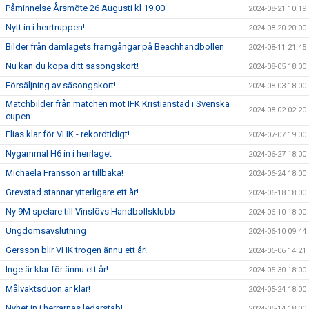
Påminnelse Årsmöte 26 Augusti kl 19.00
2024-08-21 10:19
Nytt in i herrtruppen!
2024-08-20 20:00
Bilder från damlagets framgångar på Beachhandbollen
2024-08-11 21:45
Nu kan du köpa ditt säsongskort!
2024-08-05 18:00
Försäljning av säsongskort!
2024-08-03 18:00
Matchbilder från matchen mot IFK Kristianstad i Svenska
2024-08-02 02:20
cupen
Elias klar för VHK - rekordtidigt!
2024-07-07 19:00
Nygammal H6 in i herrlaget
2024-06-27 18:00
Michaela Fransson är tillbaka!
2024-06-24 18:00
Grevstad stannar ytterligare ett år!
2024-06-18 18:00
Ny 9M spelare till Vinslövs Handbollsklubb
2024-06-10 18:00
Ungdomsavslutning
2024-06-10 09:44
Gersson blir VHK trogen ännu ett år!
2024-06-06 14:21
Inge är klar för ännu ett år!
2024-05-30 18:00
Målvaktsduon är klar!
2024-05-24 18:00
Nyhet in i herrarnas ledarstab!
2024-05-14 18:00