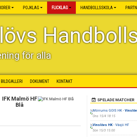
IORER
POJKLAG
FLICKLAG
HANDBOLLSSKOLA
PART
lövs Handboll
ening för alla
BILDGALLERI
DOKUMENT
KONTAKT
IFK Malmö HF
SPELADE MATCHER
Blå
Mörrums GOIS HK -
Vinslö
Ons 15/4 18:15
Vinslövs HK
- Växjö HF
Sön 15/3 15:00