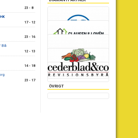
23 - 8
GULDPARTNER
 HK
17 - 12
SILVERPARTNER
23 - 16
BRONSPARTNER
 Blå
12 - 13
VINSLÖVSPARTNER
14 - 18
UNGDOMSLEDAREPARTNER
org
23 - 17
ÖVRIGT