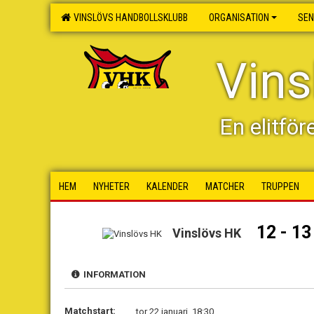
VINSLÖVS HANDBOLLSKLUBB
ORGANISATION
SEN
Vins
En elitför
HEM
NYHETER
KALENDER
MATCHER
TRUPPEN
12 - 13
Vinslövs HK
INFORMATION
Matchstart:
tor 22 januari, 18:30