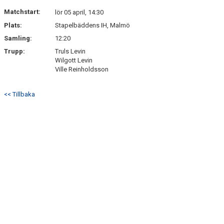
DOKUMENT
Matchstart:
lör 05 april, 14:30
Plats:
Stapelbäddens IH, Malmö
KONTAKT
Samling:
12:20
Trupp:
Truls Levin
Wilgott Levin
Ville Reinholdsson
<< Tillbaka