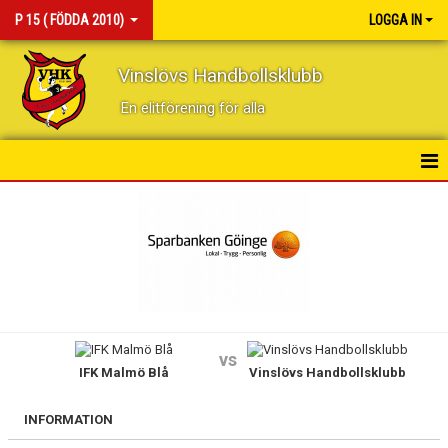
P 15 ( FÖDDA 2010)
LOGGA IN
Vinslövs Handbollsklubb
En elitförening för alla
HEM
NYHETER
KALENDER
MATCHER
vs
IFK Malmö Blå
Vinslövs Handbollsklubb
TRUPPEN
BILDGALLERI
INFORMATION